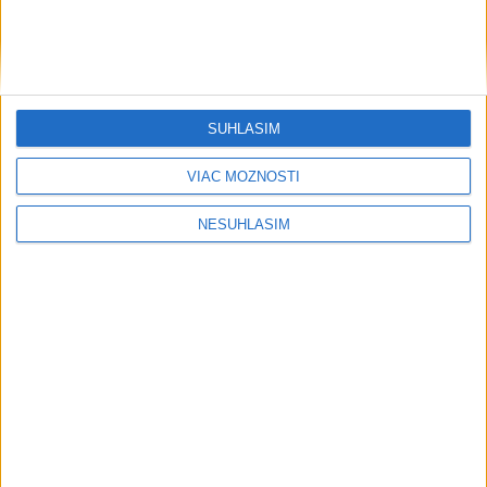
Trenčín má 17 nových nabíjacích staníc pre elektromobily
Nová kruhová križovatka v Spišskom Štvrtku naberá reálne
kontúry
SÚHLASÍM
VIAC MOŽNOSTÍ
NESÚHLASÍM
Neprehliadnite
Slovensko trápi sucho: V prírode sa
prejavuje viacerými spôsobmi
Podvodníci majú novú stratégiu,
nenechajte sa nachytať
EXTRÉMNE teplá noc: Najvyššie
maximum sa posunulo na novú úroveň