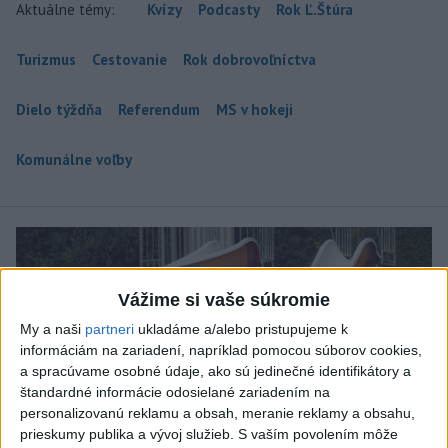
Aktuálne témy:
Kvízy
Podcasty
Rok Ľ.Štúra
Turizmus
Cestovanie
Rok dobrovoľníctva
Dielo týždňa
Referendum
MS v hokeji
Komunálne voľby
Vážime si vaše súkromie
My a naši
partneri
ukladáme a/alebo pristupujeme k
informáciám na zariadení, napríklad pomocou súborov cookies,
a spracúvame osobné údaje, ako sú jedinečné identifikátory a
štandardné informácie odosielané zariadením na
personalizovanú reklamu a obsah, meranie reklamy a obsahu,
prieskumy publika a vývoj služieb.
S vaším povolením môže