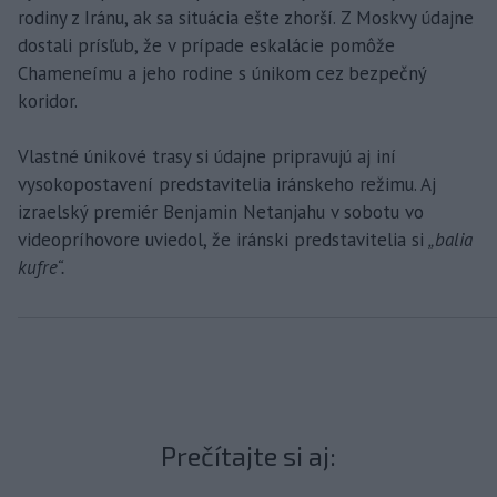
rodiny z Iránu, ak sa situácia ešte zhorší. Z Moskvy údajne
dostali prísľub, že v prípade eskalácie pomôže
Chameneímu a jeho rodine s únikom cez bezpečný
koridor.
Vlastné únikové trasy si údajne pripravujú aj iní
vysokopostavení predstavitelia iránskeho režimu. Aj
izraelský premiér Benjamin Netanjahu v sobotu vo
videopríhovore uviedol, že iránski predstavitelia si
„balia
kufre“.
Prečítajte si aj: