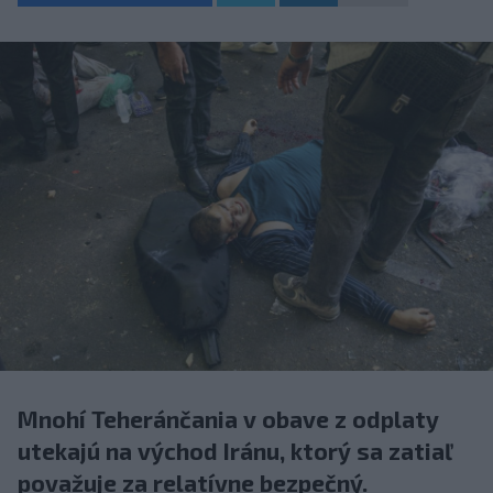
Mnohí Teheránčania v obave z odplaty
utekajú na východ Iránu, ktorý sa zatiaľ
považuje za relatívne bezpečný.