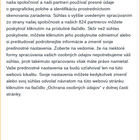
naša spoločnosť a naši partneri používať presné údaje
o geografickej polohe a identifikáciu prostredníctvom
skenovania zariadenia. Súhlas s vyššie uvedeným spracúvaním
zo strany našej spoločnosti a našich 824 partnerov môžete
poskytnúť kliknutím na príslušné tlačidlo. Skôr než súhlas
poskytnete, môžete kliknutím jeho poskytnutie odmietnuť alebo
Aj štvrtok bude horúci, dajte si pozor na
si preštudovať podrobnejšie informácie a zmeniť svoje
búrky a silnejší vietor
prednostné nastavenia.
Zoberte na vedomie, že na niektoré
formy spracúvania vašich osobných údajov nepotrebujeme váš
Teploty majú dosahovať nad 38 stupňov Celzia.
súhlas, proti takémuto spracovaniu však máte právo namietať.
dnes 8:31
Vaše prednostné nastavenia sa budú vzťahovať len na túto
webovú lokalitu. Svoje nastavenia môžete kedykoľvek zmeniť
Orbánová telefonovala s
alebo svoj súhlas odvolať návratom na túto webovú stránku
Blanárom a Tarabom o pomoci
kliknutím na tlačidlo „Ochrana osobných údajov“ v dolnej časti
na Dunaji
stránky.
dnes 9:06
NOVÝ DOMOV: Medveď Artur z
košickej zoo odchádza za
hranice
dnes 9:51