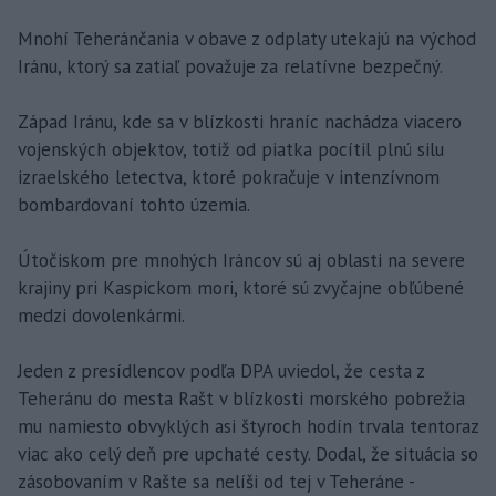
Mnohí Teheránčania v obave z odplaty utekajú na východ
Iránu, ktorý sa zatiaľ považuje za relatívne bezpečný.
Západ Iránu, kde sa v blízkosti hraníc nachádza viacero
vojenských objektov, totiž od piatka pocítil plnú silu
izraelského letectva, ktoré pokračuje v intenzívnom
bombardovaní tohto územia.
Útočiskom pre mnohých Iráncov sú aj oblasti na severe
krajiny pri Kaspickom mori, ktoré sú zvyčajne obľúbené
medzi dovolenkármi.
Jeden z presídlencov podľa DPA uviedol, že cesta z
Teheránu do mesta Rašt v blízkosti morského pobrežia
mu namiesto obvyklých asi štyroch hodín trvala tentoraz
viac ako celý deň pre upchaté cesty. Dodal, že situácia so
zásobovaním v Rašte sa nelíši od tej v Teheráne -