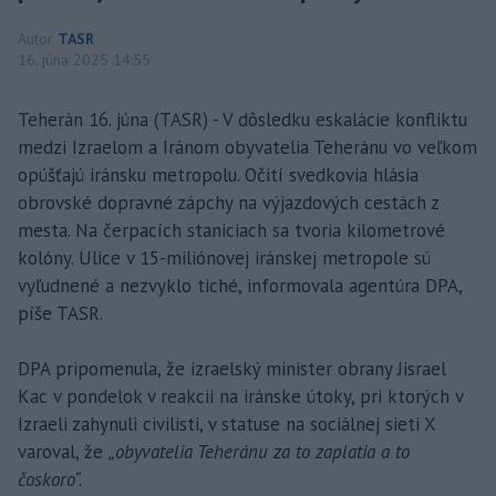
Autor
TASR
16. júna 2025 14:55
Teherán 16. júna (TASR) - V dôsledku eskalácie konfliktu
medzi Izraelom a Iránom obyvatelia Teheránu vo veľkom
opúšťajú iránsku metropolu. Očití svedkovia hlásia
obrovské dopravné zápchy na výjazdových cestách z
mesta. Na čerpacích staniciach sa tvoria kilometrové
kolóny. Ulice v 15-miliónovej iránskej metropole sú
vyľudnené a nezvyklo tiché, informovala agentúra DPA,
píše TASR.
DPA pripomenula, že izraelský minister obrany Jisrael
Kac v pondelok v reakcii na iránske útoky, pri ktorých v
Izraeli zahynuli civilisti, v statuse na sociálnej sieti X
varoval, že
„obyvatelia Teheránu za to zaplatia a to
čoskoro“.