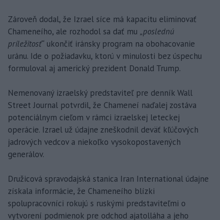
Zároveň dodal, že Izrael síce má kapacitu eliminovať
Chameneího, ale rozhodol sa dať mu
„poslednú
príležitosť“
ukončiť iránsky program na obohacovanie
uránu. Ide o požiadavku, ktorú v minulosti bez úspechu
formuloval aj americký prezident Donald Trump.
Nemenovaný izraelský predstaviteľ pre denník Wall
Street Journal potvrdil, že Chameneí naďalej zostáva
potenciálnym cieľom v rámci izraelskej leteckej
operácie. Izrael už údajne zneškodnil deväť kľúčových
jadrových vedcov a niekoľko vysokopostavených
generálov.
Družicová spravodajská stanica Iran International údajne
získala informácie, že Chameneího blízki
spolupracovníci rokujú s ruskými predstaviteľmi o
vytvorení podmienok pre odchod ajatolláha a jeho