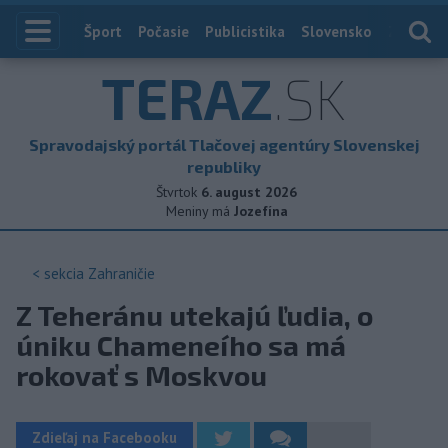
Index
Šport
Počasie
Publicistika
Slovensko
Zahranič
TERAZ
.SK
Spravodajský portál Tlačovej agentúry Slovenskej
republiky
Štvrtok
6. august 2026
Meniny má
Jozefína
< sekcia
Zahraničie
Z Teheránu utekajú ľudia, o
úniku Chameneího sa má
rokovať s Moskvou
Zdieľaj na Facebooku