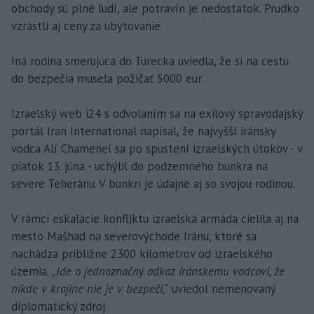
obchody sú plné ľudí, ale potravín je nedostatok. Prudko
vzrástli aj ceny za ubytovanie.
Iná rodina smerujúca do Turecka uviedla, že si na cestu
do bezpečia musela požičať 5000 eur.
Izraelský web i24 s odvolaním sa na exilový spravodajský
portál Iran International napísal, že najvyšší iránsky
vodca Alí Chameneí sa po spustení izraelských útokov - v
piatok 13. júna - uchýlil do podzemného bunkra na
severe Teheránu. V bunkri je údajne aj so svojou rodinou.
V rámci eskalácie konfliktu izraelská armáda cielila aj na
mesto Mašhad na severovýchode Iránu, ktoré sa
nachádza približne 2300 kilometrov od izraelského
územia.
„Ide o jednoznačný odkaz iránskemu vodcovi, že
nikde v krajine nie je v bezpečí,“
uviedol nemenovaný
diplomatický zdroj.