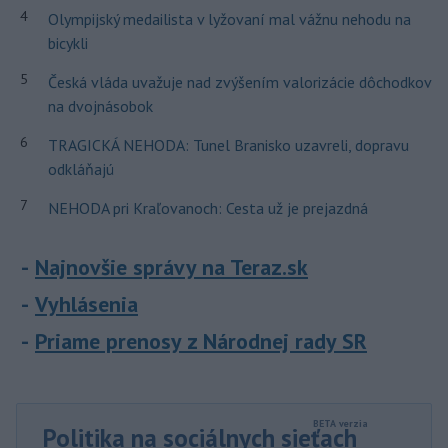
4
Olympijský medailista v lyžovaní mal vážnu nehodu na
bicykli
5
Česká vláda uvažuje nad zvýšením valorizácie dôchodkov
na dvojnásobok
6
TRAGICKÁ NEHODA: Tunel Branisko uzavreli, dopravu
odkláňajú
7
NEHODA pri Kraľovanoch: Cesta už je prejazdná
Najnovšie správy na Teraz.sk
Vyhlásenia
Priame prenosy z Národnej rady SR
Politika na sociálnych sieťach