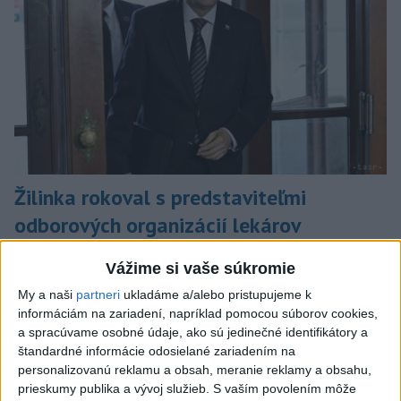
Žilinka rokoval s predstaviteľmi
odborových organizácií lekárov
Predmetom rokovania so zástupcami OZP boli otázky štátnej
Vážime si vaše súkromie
služby príslušníkov Policajného zboru v kontexte ochrany ich
práva, a to z pohľadu pôsobnosti orgánov prokuratúry SR.
My a naši
partneri
ukladáme a/alebo pristupujeme k
informáciám na zariadení, napríklad pomocou súborov cookies,
dnes 12:21
a spracúvame osobné údaje, ako sú jedinečné identifikátory a
štandardné informácie odosielané zariadením na
Slovensko
personalizovanú reklamu a obsah, meranie reklamy a obsahu,
prieskumy publika a vývoj služieb.
S vaším povolením môže
MV vyzvalo na okamžité odstránenie