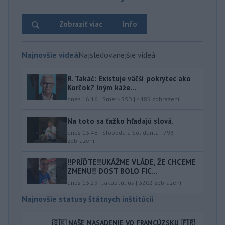
Zobraziť viac
Info
Najnovšie videá
Najsledovanejšie videá
R. Takáč: Existuje väčší pokrytec ako
Korčok? Iným káže...
dnes 16:16
|
Smer - SSD
|
4485
zobrazení
Na toto sa ťažko hľadajú slová.
dnes 13:48
|
Sloboda a Solidarita
|
793
zobrazení
‼️PRÍĎTE‼️UKÁŽME VLÁDE, ŽE CHCEME
ZMENU‼️ DOST BOLO FIC...
dnes 13:29
|
Jakab Július
|
3202
zobrazení
Najnovšie statusy štátnych inštitúcií
🇸🇰 NAŠE NASADENIE VO FRANCÚZSKU 🇫🇷