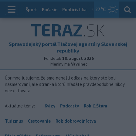
27
°C
Index
Šport
Počasie
Publicistika
Slovensko
Zahranič
TERAZ
.SK
Spravodajský portál Tlačovej agentúry Slovenskej
republiky
Pondelok
10. august 2026
Meniny má
Vavrinec
Úprimne ľutujeme, že sme nenašli odkaz na ktorý ste boli
nasmerovaní, ale stránka ktorú hľadáte pravdepodobne nikdy
neexistovala
Aktuálne témy:
Kvízy
Podcasty
Rok Ľ.Štúra
Turizmus
Cestovanie
Rok dobrovoľníctva