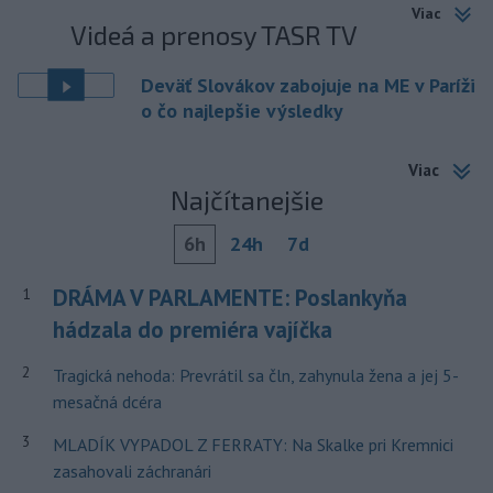
Viac
Videá a prenosy TASR TV
Deväť Slovákov zabojuje na ME v Paríži
o čo najlepšie výsledky
Viac
Najčítanejšie
6h
24h
7d
DRÁMA V PARLAMENTE: Poslankyňa
1
hádzala do premiéra vajíčka
2
Tragická nehoda: Prevrátil sa čln, zahynula žena a jej 5-
mesačná dcéra
3
MLADÍK VYPADOL Z FERRATY: Na Skalke pri Kremnici
zasahovali záchranári