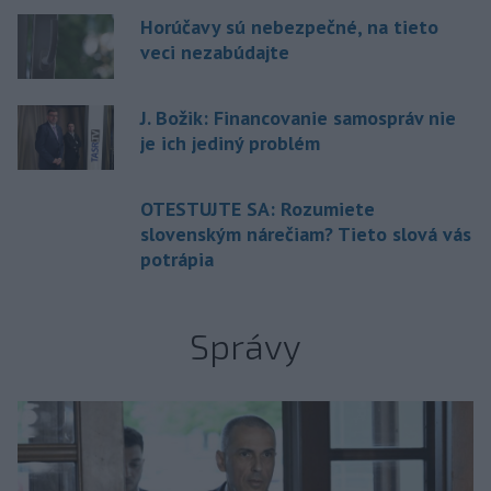
Horúčavy sú nebezpečné, na tieto
veci nezabúdajte
J. Božik: Financovanie samospráv nie
je ich jediný problém
OTESTUJTE SA: Rozumiete
slovenským nárečiam? Tieto slová vás
potrápia
Správy