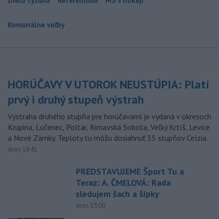
Dielo týždňa
Referendum
MS v hokeji
Komunálne voľby
HORÚČAVY V UTOROK NEUSTÚPIA: Platí
prvý i druhý stupeň výstrah
Výstraha druhého stupňa pre horúčavami je vydaná v okresoch
Krupina, Lučenec, Poltár, Rimavská Sobota, Veľký Krtíš, Levice
a Nové Zámky. Teploty tu môžu dosiahnuť 35 stupňov Celzia.
dnes 18:41
PREDSTAVUJEME Šport Tu a
Teraz: A. ČMELOVÁ: Rada
sledujem šach a šípky
dnes 13:00