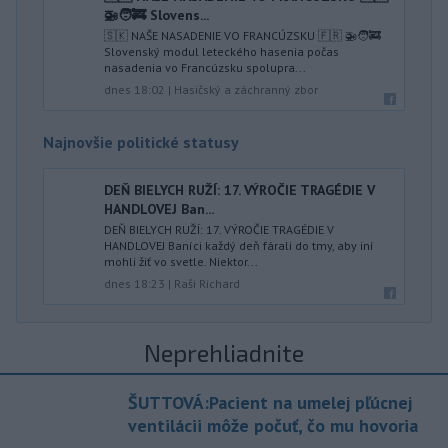
🚁🧑‍🚒 Slovens...
🇸🇰 NAŠE NASADENIE VO FRANCÚZSKU 🇫🇷 🚁🧑‍🚒
Slovenský modul leteckého hasenia počas
nasadenia vo Francúzsku spolupra...
dnes 18:02
|
Hasičský a záchranný zbor
Najnovšie politické statusy
DEŇ BIELYCH RUŽÍ: 17. VÝROČIE TRAGÉDIE V
HANDLOVEJ Ban...
DEŇ BIELYCH RUŽÍ: 17. VÝROČIE TRAGÉDIE V
HANDLOVEJ Baníci každý deň fárali do tmy, aby iní
mohli žiť vo svetle. Niektor...
dnes 18:23
|
Raši Richard
Neprehliadnite
ŠUTTOVÁ:Pacient na umelej pľúcnej
ventilácii môže počuť, čo mu hovoria