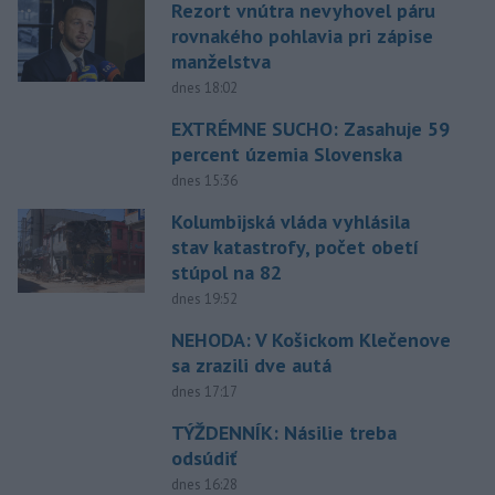
Rezort vnútra nevyhovel páru
rovnakého pohlavia pri zápise
manželstva
dnes 18:02
EXTRÉMNE SUCHO: Zasahuje 59
percent územia Slovenska
dnes 15:36
Kolumbijská vláda vyhlásila
stav katastrofy, počet obetí
stúpol na 82
dnes 19:52
NEHODA: V Košickom Klečenove
sa zrazili dve autá
dnes 17:17
TÝŽDENNÍK: Násilie treba
odsúdiť
dnes 16:28