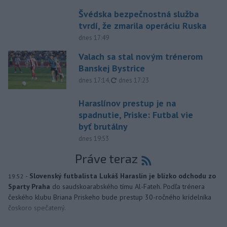
Švédska bezpečnostná služba
tvrdí, že zmarila operáciu Ruska
dnes 17:49
Valach sa stal novým trénerom
Banskej Bystrice
aktualizované
dnes 17:14
,
dnes 17:23
Haraslínov prestup je na
spadnutie, Priske: Futbal vie
byť brutálny
dnes 19:53
Práve teraz
-
Slovenský futbalista Lukáš Haraslín je blízko odchodu zo
19:52
Sparty Praha
do saudskoarabského tímu Al-Fateh. Podľa trénera
českého klubu Briana Priskeho bude prestup 30-ročného krídelníka
čoskoro spečatený.