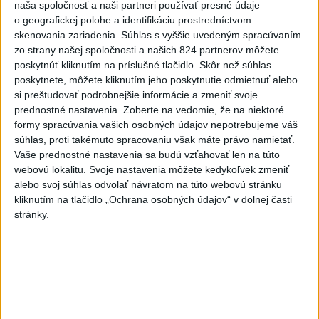
naša spoločnosť a naši partneri používať presné údaje
radarov z testovacej prevádzky
o geografickej polohe a identifikáciu prostredníctvom
aktualizované
dnes 16:52
,
dnes 19:07
skenovania zariadenia. Súhlas s vyššie uvedeným spracúvaním
zo strany našej spoločnosti a našich 824 partnerov môžete
CESTNÍ PIRÁTI: Počas akcie Speed prekročilo 4000 ľudí
poskytnúť kliknutím na príslušné tlačidlo. Skôr než súhlas
rýchlosť
poskytnete, môžete kliknutím jeho poskytnutie odmietnuť alebo
si preštudovať podrobnejšie informácie a zmeniť svoje
Rezort vnútra nevyhovel páru rovnakého pohlavia pri zápise
prednostné nastavenia.
Zoberte na vedomie, že na niektoré
manželstva
formy spracúvania vašich osobných údajov nepotrebujeme váš
súhlas, proti takémuto spracovaniu však máte právo namietať.
Štatistika: Čo malo vlani najvyšší podiel trestnej činnosti?
Vaše prednostné nastavenia sa budú vzťahovať len na túto
webovú lokalitu. Svoje nastavenia môžete kedykoľvek zmeniť
alebo svoj súhlas odvolať návratom na túto webovú stránku
Zahraničie
kliknutím na tlačidlo „Ochrana osobných údajov“ v dolnej časti
stránky.
OSN je po zemetrasení v Kolumbii
pripravená poskytnúť pomoc
dnes 20:49
Kolumbijská vláda vyhlásila stav katastrofy, počet obetí
stúpol na 82