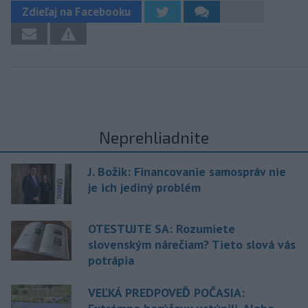
Zdieľaj na Facebooku
Neprehliadnite
J. Božik: Financovanie samospráv nie
je ich jediný problém
OTESTUJTE SA: Rozumiete
slovenským nárečiam? Tieto slová vás
potrápia
VEĽKÁ PREDPOVEĎ POČASIA: