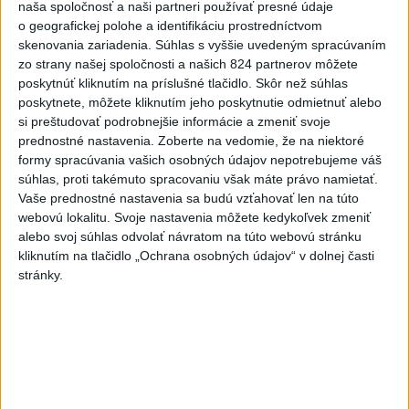
naša spoločnosť a naši partneri používať presné údaje
o geografickej polohe a identifikáciu prostredníctvom
7
Najmenej 21 mŕtvych po zrážke dvoch autobusov na juhu
skenovania zariadenia. Súhlas s vyššie uvedeným spracúvaním
Nigeru
zo strany našej spoločnosti a našich 824 partnerov môžete
poskytnúť kliknutím na príslušné tlačidlo. Skôr než súhlas
poskytnete, môžete kliknutím jeho poskytnutie odmietnuť alebo
Najnovšie správy na Teraz.sk
si preštudovať podrobnejšie informácie a zmeniť svoje
Vyhlásenia
prednostné nastavenia.
Zoberte na vedomie, že na niektoré
formy spracúvania vašich osobných údajov nepotrebujeme váš
Priame prenosy z Národnej rady SR
súhlas, proti takémuto spracovaniu však máte právo namietať.
Vaše prednostné nastavenia sa budú vzťahovať len na túto
webovú lokalitu. Svoje nastavenia môžete kedykoľvek zmeniť
alebo svoj súhlas odvolať návratom na túto webovú stránku
kliknutím na tlačidlo „Ochrana osobných údajov“ v dolnej časti
Politika na sociálnych sieťach
stránky.
Zobraziť viac
Info
Najnovšie videá
Najsledovanejšie videá