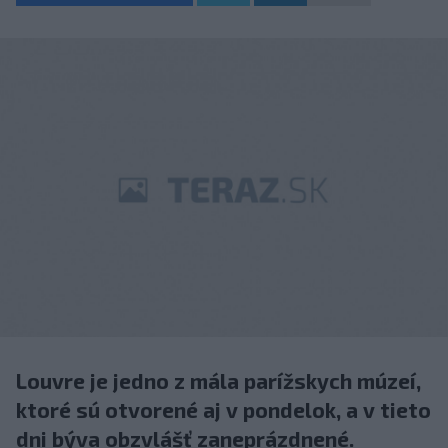
Louvre je jedno z mála parížskych múzeí,
ktoré sú otvorené aj v pondelok, a v tieto
dni býva obzvlášť zaneprázdnené.