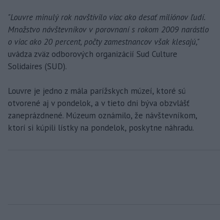
"Louvre minulý rok navštívilo viac ako desať miliónov ľudí.
Množstvo návštevníkov v porovnaní s rokom 2009 narástlo
o viac ako 20 percent, počty zamestnancov však klesajú,"
uvádza zväz odborových organizácií Sud Culture
Solidaires (SUD).
Louvre je jedno z mála parížskych múzeí, ktoré sú
otvorené aj v pondelok, a v tieto dni býva obzvlášť
zaneprázdnené. Múzeum oznámilo, že návštevníkom,
ktorí si kúpili lístky na pondelok, poskytne náhradu.