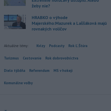
Extrémne horúčavy ustúpili. Alebo
žeby nie?
HRABKO o výhode
Majerského:Mazurek a Laššáková majú
rovnakých voličov
Aktuálne témy:
Kvízy
Podcasty
Rok Ľ.Štúra
Turizmus
Cestovanie
Rok dobrovoľníctva
Dielo týždňa
Referendum
MS v hokeji
Komunálne voľby