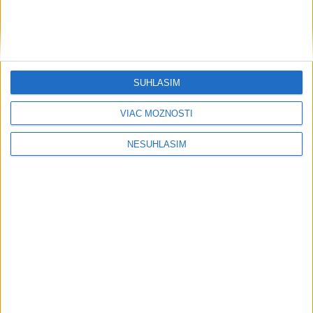
SÚHLASÍM
VIAC MOŽNOSTÍ
NESÚHLASÍM
....