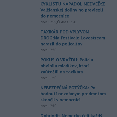
CYKLISTU NAPADOL MEDVEĎ:Z
Valčianskej doliny ho previezli
do nemocnice
aktualizované
dnes 12:59
,
dnes 13:41
TAXIKÁR POD VPLYVOM
DROG:Na festivale Lovestream
narazil do policajtov
dnes 12:30
POKUS O VRAŽDU: Polícia
obvinila mladíkov, ktorí
zaútočili na taxikára
dnes 11:40
NEBEZPEČNÁ POTÝČKA: Po
bodnutí neznámym predmetom
skončil v nemocnici
dnes 12:10
Dobrindt: Nemecko čelí každý