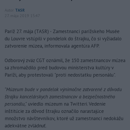
Autor
TASR
27. mája 2019 15:47
Paríž 27. mája (TASR) - Zamestnanci parížskeho Musée
du Louvre vstúpili v pondelok do štrajku, čo si vyžiadalo
zatvorenie múzea, informovala agentúra AFP.
Odborový zväz CGT oznámil, že 150 zamestnancov múzea
sa zhromaždilo pred budovou ministerstva kultúry v
Paríži, aby protestovali "proti nedostatku personálu".
"Múzeum bude v pondelok výnimočne zatvorené z dôvodu
štrajku kancelárskych zamestnancov a bezpečnostného
personálu,"
uviedlo múzeum na Twitteri. Vedenie
inštitúcie za dôvod štrajku označilo narastajúce
množstvo návštevníkov, ktoré už zamestnanci nedokážu
adekvátne zvládnuť.