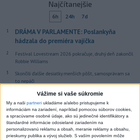
Najčítanejšie
6h
24h
7d
DRÁMA V PARLAMENTE: Poslankyňa
1
hádzala do premiéra vajíčka
2
Festival Lovestream 2026 pokračuje, druhý deň zakončil
Robbie Williams
3
Skončili ďalšie desiatky menších pôšt, samosprávam sa
to nepáči
4
Darina Pačutová pomáha pacientom vo Vranove nad
Vážime si vaše súkromie
Topľou slovom
My a naši
partneri
ukladáme a/alebo pristupujeme k
informáciám na zariadení, napríklad pomocou súborov cookies,
5
SMRŤ V HORÁCH: V Západných Tatrách zomrel 76-ročný
a spracúvame osobné údaje, ako sú jedinečné identifikátory a
turista
štandardné informácie odosielané zariadením na
personalizovanú reklamu a obsah, meranie reklamy a obsahu,
6
OTESTUJTE SA: Rozumiete slovenským nárečiam? Tieto
prieskumy publika a vývoj služieb.
S vaším povolením môže
slová vás potrápia