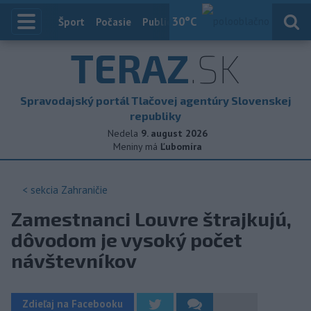
30
°C
Index
Šport
Počasie
Publicistika
Slovensko
Zahranič
TERAZ
.SK
Spravodajský portál Tlačovej agentúry Slovenskej
republiky
Nedela
9. august 2026
Meniny má
Ľubomíra
< sekcia
Zahraničie
Zamestnanci Louvre štrajkujú,
dôvodom je vysoký počet
návštevníkov
Zdieľaj na Facebooku