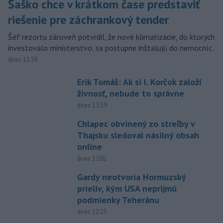
Šaško chce v krátkom čase predstaviť
riešenie pre záchrankový tender
Šéf rezortu zároveň potvrdil, že nové klimatizácie, do ktorých
investovalo ministerstvo, sa postupne inštalujú do nemocníc.
dnes 11:58
Erik Tomáš: Ak si I. Korčok založí
živnosť, nebude to správne
dnes 13:59
Chlapec obvinený zo streľby v
Thajsku sledoval násilný obsah
online
dnes 12:01
Gardy neotvoria Hormuzský
prieliv, kým USA neprijmú
podmienky Teheránu
dnes 12:25