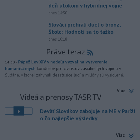
deň útokom v hybridnej vojne
dnes 14:30
Slováci prehrali duel o bronz,
Štolc: Hodnotí sa to ťažko
dnes 10:18
Práve teraz
-
Pápež Lev XIV. v nedeľu vyzval na vytvorenie
14:30
humanitárnych
koridorov pre civilistov zasiahnutých vojnou v
Sudáne, v ktorej zahynuli desaťtisíce ľudí a milióny sú vysídlené.
Viac
Videá a prenosy TASR TV
Deväť Slovákov zabojuje na ME v Paríži
o čo najlepšie výsledky
Viac