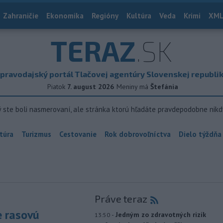
Zahraničie
Ekonomika
Regióny
Kultúra
Veda
Krimi
XML
TERAZ
.SK
pravodajský portál Tlačovej agentúry Slovenskej republi
Piatok
7. august 2026
Meniny má
Štefánia
ý ste boli nasmerovaní, ale stránka ktorú hľadáte pravdepodobne nikd
túra
Turizmus
Cestovanie
Rok dobrovoľníctva
Dielo týždňa
Práve teraz
e rasovú
-
Jedným zo zdravotných rizík
13:50