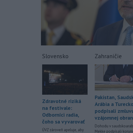
Slovensko
Zahraničie
Pakistan, Sauds
Zdravotné riziká
Arábia a Tureck
na festivale:
podpísali zmluv
Odborníci radia,
vzájomnej obra
čoho sa vyvarovať
Dohodu v saudskoarab
ÚVZ zároveň apeluje, aby
Mekke podpísali korun