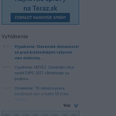
na Teraz.sk
ZOBRAZIŤ NAJNOVŠIE SPRÁVY
Vyhlásenia
Vyjadrenie: Slovenské domácnosti
07:55
sú pred krátkodobými výkyvmi
cien elektriny...
18:12
Vyjadrenie: MZVEZ: Slovensko chce
využiť EXPO 2027 v Belehrade na
podporu...
12:26
Oznámenie: TK ministra práce,
sociálnych vecí a rodiny SR Erika
Tomáša
Viac