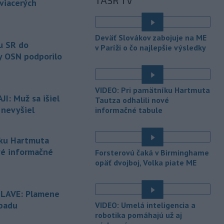
TASR TV
zhromaždenie môže v utorok 11.
 viacerých
augusta
rozhodnúť o novom
generálnom prokurátorovi, ak
parlament schváli skrátenie jeho
Deväť Slovákov zabojuje na ME
šesťmesačnej výpovednej lehoty.
u SR do
v Paríži o čo najlepšie výsledky
y OSN podporilo
-
Silné búrky vo štvrtok
12:00
vyvolali v hornatých oblastiach
západného
Rakúska povodne a
VIDEO: Pri pamätníku Hartmuta
zosuvy pôdy.
I: Muž sa išiel
Tautza odhalili nové
 nevyšiel
informačné tabule
-
Slovenský
11:51
hydrometeorologický ústav (SHMÚ)
varuje v piatok
pred búrkami vo
íku Hartmuta
viacerých okresoch stredného a
vé informačné
Forsterovú čaká v Birminghame
východného Slovenska. Vydal preto
opäť dvojboj, Volka piate ME
výstrahu prvého stupňa.
-
Ministerstvo vnútra (MV) SR
11:18
SLAVE: Plamene
požiada Národný bezpečnostný
úrad
(NBÚ) o nezávislé odborné posúdenie
dpadu
VIDEO: Umelá inteligencia a
dodaných radarových zariadení, ktoré
robotika pomáhajú už aj