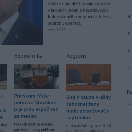
približne 260.000 obyvateľov
v Nitre napadnúť skupina mužov
juhozápadných častí krajiny v dôsledku
v kuklách. Jeden z napadnutých
tajfúnu Dolphin, ktorý sa k tomuto
Indov skončil v nemocnici, kde sa
4
regiónu pomaly približuje. Úrady
podrobil operácii.
zároveň v piatok zrušili viac ako 500
dnes 12:33
5
letov.
-
Talianska polícia oznámila,
06:02
že rozbila sieť prevádzačov,
ktorí z
6
Ekonomika
Regióny
Alžírska dopravovali migrantov na
ostrov Sardínia. Pri raziách zatkla
7
osem ľudí, informuje TASR podľa
správy agentúry AFP.
-
Pri pobreží Ománu hrozí
21:58
N
ekologická katastrofa pre únik
Prieskum: Vyše
ká
Súd v kauze vraždy
čoraz
väčšieho množstva ropy z
polovica Slovákov
o
tehotnej ženy
13
tankera, ktorý narazil na plytčinu v
pije pivo aspoň raz
u o
bude pokračovať v
blízkosti prírodnej rezervácie.
za mesiac
ne
septembri
13
Viac >
Niekoľkokrát za mesiac
skej
Podľa obžaloby Jozef H. 30.
pije tento nápoj približne
ný
augusta minulého roka