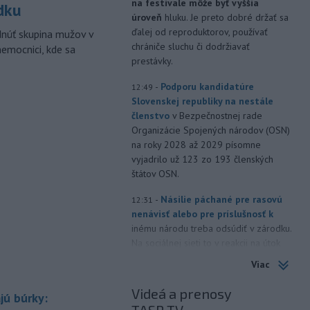
na festivale môže byť vyššia
dku
úroveň
hluku. Je preto dobré držať sa
ďalej od reproduktorov, používať
dnúť skupina mužov v
chrániče sluchu či dodržiavať
nemocnici, kde sa
prestávky.
-
Podporu kandidatúre
12:49
Slovenskej republiky na nestále
členstvo
v Bezpečnostnej rade
Organizácie Spojených národov (OSN)
na roky 2028 až 2029 písomne
vyjadrilo už 123 zo 193 členských
štátov OSN.
-
Násilie páchané pre rasovú
12:31
nenávisť alebo pre príslušnosť k
inému národu treba odsúdiť v zárodku.
Na sociálnej sieti to v reakcii na útok
cudzincov v Nitre uviedol prezident
Viac
SR Peter Pellegrini.
Videá a prenosy
jú búrky:
-
Maďarské Národné
12:26