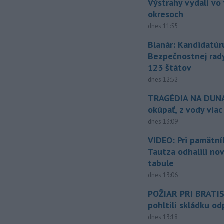
Výstrahy vydali vo
okresoch
dnes 11:55
Blanár: Kandidatúr
Bezpečnostnej rad
123 štátov
dnes 12:52
TRAGÉDIA NA DUNAJ
okúpať, z vody viac
dnes 13:09
VIDEO: Pri pamätn
Tautza odhalili no
tabule
dnes 13:06
POŽIAR PRI BRATI
pohltili skládku o
dnes 13:18