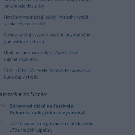
tma, hrozia dôsledky
Horúčavy vystriedajú búrky: Výstrahy vydali
vo viacerých okresoch
Prešovský kraj vyzýva k využitiu bezplatného
parkoviska v Tatrách
Útok na cudzincov v Nitre: Agresori boli
údajne v kuklách
ČIASTOČNÉ ZATMENIE SLNKA: Pozorovať sa
bude dať v stredu
ajnovšie
zo Správ
Zdravotné riziká na festivale:
:56
Odborníci radia, čoho sa vyvarovať
:52
ÚVZ: Povolenie na prevádzku malo k piatku
170 umelých kúpalísk