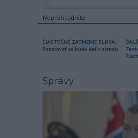
Neprehliadnite
ČIASTOČNÉ ZATMENIE SLNKA:
ĎALŠ
Pozorovať sa bude dať v stredu
Tent
Plach
Správy