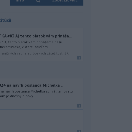
itúcií
 #83 Aj tento piatok vám prináša...
 Aj tento piatok vám prinášame našu
ickaMinutka, v ktorej zdieľam...
hraničných vecí a európskych záležitostí SR
024 na návrh poslanca Michelka ...
 na návrh poslanca Michelka schválila novelu
om je dnešný hlboký ...