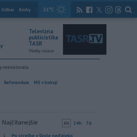
31
°C
 Odber
Knihy
Útulkovo
Magazín
News Now
Archív
TASR
Televízna
publicistika
TASR
ky
Všetky relácie
y neexistovala
Referendum
MS v hokeji
Najčítanejšie
6h
24h
7d
Po streľbe v škole neďaleko
1