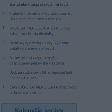
Bangkoku hlásia štyroch mŕtvych
2
Kruhová križovatka v Poprade v smere z
Hozelca bude hotová budúci rok
3
ÚPLNÉ ZATMENIE SLNKA: Časť Európy
zahalí tma, hrozia dôsledky
4
Horúčavy vystriedajú búrky: Výstrahy
vydali vo viacerých okresoch
5
Prešovský kraj vyzýva k využitiu
bezplatného parkoviska v Tatrách
6
Útok na cudzincov v Nitre: Agresori boli
údajne v kuklách
7
ČIASTOČNÉ ZATMENIE SLNKA: Pozorovať
sa bude dať v stredu
Najnovšie správy