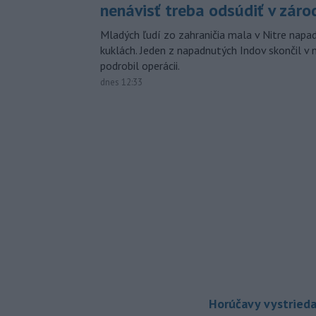
nenávisť treba odsúdiť v záro
Mladých ľudí zo zahraničia mala v Nitre napa
kuklách. Jeden z napadnutých Indov skončil v 
podrobil operácii.
dnes 12:33
Horúčavy vystrieda