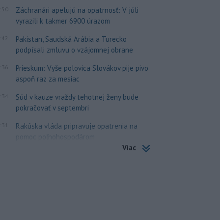
:50
Záchranári apelujú na opatrnosť: V júli
vyrazili k takmer 6900 úrazom
:42
Pakistan, Saudská Arábia a Turecko
podpísali zmluvu o vzájomnej obrane
:36
Prieskum: Vyše polovica Slovákov pije pivo
aspoň raz za mesiac
:34
Súd v kauze vraždy tehotnej ženy bude
pokračovať v septembri
:31
Rakúska vláda pripravuje opatrenia na
pomoc poľnohospodárom
Viac