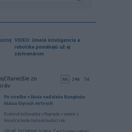
lotný
VIDEO: Umelá inteligencia a
robotika pomáhajú už aj
záchranárom
jčítanejšie zo
6h
24h
7d
práv
Po streľbe v škole neďaleko Bangkoku
hlásia štyroch mŕtvych
Kruhová križovatka v Poprade v smere z
Hozelca bude hotová budúci rok
ÚPLNÉ ZATMENIE SLNKA: Časť Európy zahalí