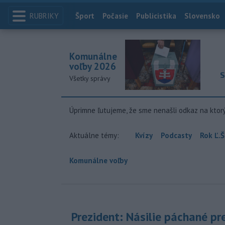
RUBRIKY
Index
Šport
Počasie
Publicistika
Slovensko
Komunálne
voľby 2026
S
Všetky správy
Úprimne ľutujeme, že sme nenašli odkaz na ktor
Aktuálne témy:
Kvízy
Podcasty
Rok Ľ.Š
Komunálne voľby
Prezident: Násilie páchané pr