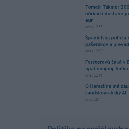
Tomaš: Takmer 200
búrkach dostane p
eur
dnes 12:53
Španielska polícia 
pašerákov a prevá
dnes 12:39
Forsterovú čaká v
opäť dvojboj, Volka
dnes 11:43
O Haraslína má zá
saudskoarabský Al
dnes 10:44
Politika na sociálnych 