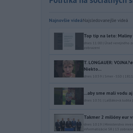
Najnovšie videá
Najsledovanejšie videá
Top tip na leto: Malin
dnes 11:00
|
Úrad verejného z
zobrazení
T. LONGAUER: VOJNA?✊ N
Niekto...
dnes 10:59
|
Smer - SSD
|
1811
...aby sme mali vodu aj
dnes 10:31
|
Laššáková Judita
Takmer 2 milióny eur v
dnes 10:19
|
Ministerstvo inve
informatizácie SR
|
13
zobraze