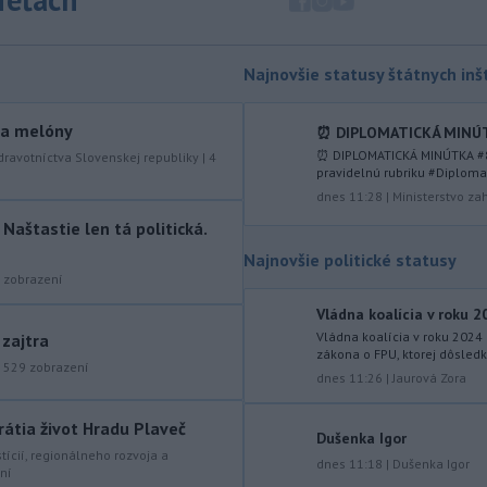
júla 2026 herečka a dlhoročná
členka
Slovenského komorného
divadla (SKD) v Martine Helena
Najnovšie statusy štátnych inšt
Sudická.
-
Národná diaľničná
10:15
y a melóny
⏰ DIPLOMATICKÁ MINÚTKA
spoločnosť (NDS) ukončila výmenu
⏰ DIPLOMATICKÁ MINÚTKA #83
dravotníctva Slovenskej republiky
|
4
mostného
záveru na ľavej strane
pravidelnú rubriku #Diplomat
mosta Lanfranconi, ktorý je súčasťou
dnes 11:28
|
Ministerstvo za
bratislavskej diaľnice D2.
aštastie len tá politická.
Najnovšie politické statusy
-
Počet potvrdených prípadov
10:02
zobrazení
nákazy vírusovým ochorením
ebola
v Konžskej demokratickej republike
Vládna koalícia v roku 2
(KDR) presiahol hranicu 4000.
Vládna koalícia v roku 2024
 zajtra
zákona o FPU, ktorej dôsledk
-
V stredu sa bude dať
|
529
zobrazení
09:24
dnes 11:26
|
Jaurová Zora
pozorovať čiastočné zatmenie
Slnka i
maximum roja Perzeidy
rátia život Hradu Plaveč
Dušenka Igor
-
Generálna prokuratúra SR
09:01
stícií, regionálneho rozvoja a
dnes 11:18
|
Dušenka Igor
ní
podala v súvislosti s určením