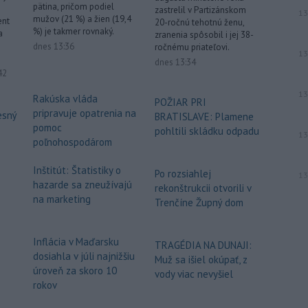
pätina, pričom podiel
zastrelil v Partizánskom
13
mužov (21 %) a žien (19,4
ent
20-ročnú tehotnú ženu,
%) je takmer rovnaký.
a
zranenia spôsobil i jej 38-
dnes 13:36
ročnému priateľovi.
13
dnes 13:34
ované
42
13
Rakúska vláda
POŽIAR PRI
pripravuje opatrenia na
esný
BRATISLAVE: Plamene
pomoc
pohltili skládku odpadu
13
poľnohospodárom
Inštitút: Štatistiky o
Po rozsiahlej
13
hazarde sa zneužívajú
rekonštrukcii otvorili v
na marketing
Trenčíne Župný dom
Inflácia v Maďarsku
TRAGÉDIA NA DUNAJI:
dosiahla v júli najnižšiu
Muž sa išiel okúpať, z
úroveň za skoro 10
vody viac nevyšiel
rokov