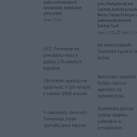
ľudia na festivaloch
princ Muhammad bin
nezabúdali dodržiavať
Salmán, turecký prezid
pitný režim.
Recep Tayyip Erdogan 
dnes 13:56
pakistanský premiér
Šahbáz Šaríf.
aktualiz
dnes 13:01
,
dnes 13:
Na severozápade
ÚVZ: Povolenie na
Slovinska vypukol l
prevádzku malo k
požiar
piatku 170 umelých
kúpalísk
Bielorusko označilo
Záchranári apelujú na
Poľskú tlačovú
opatrnosť: V júli vyrazili
agentúru za
k takmer 6900 úrazom
extrémistickú
Španielska polícia
V niektorých okresoch
rozbila skupinu
Slovenska zvýšili
pašerákov a
výstrahu pred teplom
prevádzačov