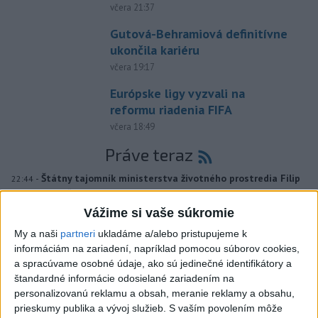
včera 21:37
Gutová-Behramiová definitívne
ukončila kariéru
včera 19:17
Európske ligy vyzvali na
reformu riadenia FIFA
včera 18:49
Práve teraz
-
Štátny tajomník ministerstva životného prostredia Filip
22:44
Kuffa tvrdí,
že mu Európska komisia (EK) dala za pravdu v súvislosti
s vládnou pripomienkou k zonáciám národných parkov (NP) a naďalej
Vážime si vaše súkromie
je tak ohrozených 450 miliónov eur z plánu obnovy.
My a naši
partneri
ukladáme a/alebo pristupujeme k
informáciám na zariadení, napríklad pomocou súborov cookies,
Viac
a spracúvame osobné údaje, ako sú jedinečné identifikátory a
Videá a prenosy TASR TV
štandardné informácie odosielané zariadením na
personalizovanú reklamu a obsah, meranie reklamy a obsahu,
TK Ministra spravodlivosti SR B.
prieskumy publika a vývoj služieb.
S vaším povolením môže