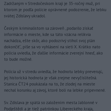
Zadržaným v Stredočeskom kraji je 35-ročný muž, pri
ktorom je podľa polície oprávnené podozrenie, že lebku
svätej Zdislavy ukradol.
Českým kriminalistom sa zároveň „podarilo získať
informácie o mieste, kde sa táto vzácna relikvia
nachádza, ešte skôr, ako podozrivý stihol svoj plán
dokončiť“, píše sa vo vyhlásení na sieti X. Krátko nato
polícia uviedla, že ďalšie informácie zverejní hneď, ako
to bude možné.
Polícia už v stredu uviedla, že hodnotu lebky preverujú,
jej historická hodnota je však zrejme nevyčísliteľná.
Stanica ČT24 poukázala na to, že zlodej na mieste
nechal korunku aj závoj, ktoré boli na lebke pripevnené.
Sv. Zdislava je spätá so založením mesta Jablonné v
Podještědí a je tiež patrónkou Libereckého kraja,