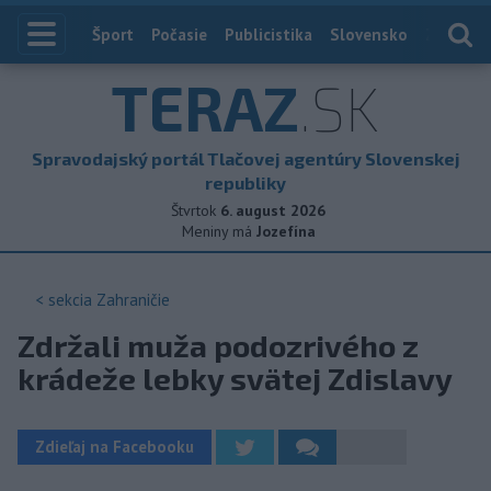
Index
Šport
Počasie
Publicistika
Slovensko
Zahranič
TERAZ
.SK
Spravodajský portál Tlačovej agentúry Slovenskej
republiky
Štvrtok
6. august 2026
Meniny má
Jozefína
< sekcia
Zahraničie
Zdržali muža podozrivého z
krádeže lebky svätej Zdislavy
Zdieľaj na Facebooku