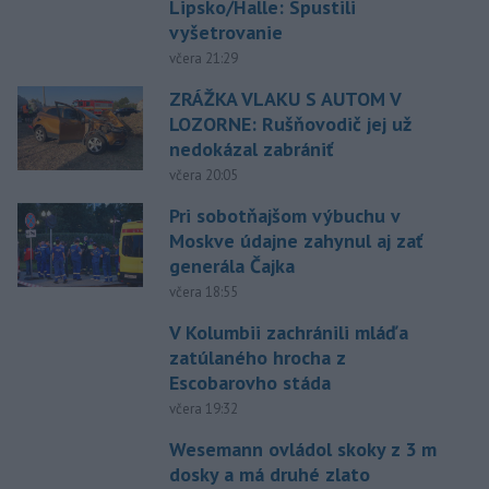
Lipsko/Halle: Spustili
vyšetrovanie
včera 21:29
ZRÁŽKA VLAKU S AUTOM V
LOZORNE: Rušňovodič jej už
nedokázal zabrániť
včera 20:05
Pri sobotňajšom výbuchu v
Moskve údajne zahynul aj zať
generála Čajka
včera 18:55
V Kolumbii zachránili mláďa
zatúlaného hrocha z
Escobarovho stáda
včera 19:32
Wesemann ovládol skoky z 3 m
dosky a má druhé zlato