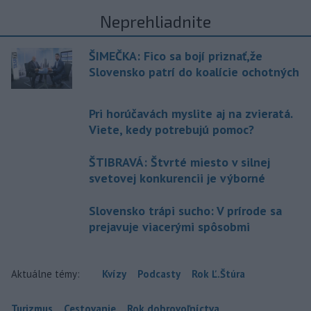
Neprehliadnite
ŠIMEČKA: Fico sa bojí priznať,že
Slovensko patrí do koalície ochotných
Pri horúčavách myslite aj na zvieratá.
Viete, kedy potrebujú pomoc?
ŠTIBRAVÁ: Štvrté miesto v silnej
svetovej konkurencii je výborné
Slovensko trápi sucho: V prírode sa
prejavuje viacerými spôsobmi
Aktuálne témy:
Kvízy
Podcasty
Rok Ľ.Štúra
Turizmus
Cestovanie
Rok dobrovoľníctva