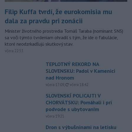
Filip Kuffa tvrdí, že eurokomisia mu
dala za pravdu pri zonácii
Minister životného prostredia Tomáš Taraba (nominant SNS)
sa voči týmto tvrdeniam ohradil s tým, že ide o fabulácie,
ktoré neodzrkadľujú skutkový stav.
včera 22:53
TEPLOTNÝ REKORD NA
SLOVENSKU: Padol v Kamenici
nad Hronom
aktualizované
včera 17:09
,
včera 18:42
SLOVENSKÍ POLICAJTI V
CHORVÁTSKU: Pomáhali i pri
podvode s ubytovaním
včera 19:21
Dron s výbušninami na letisku