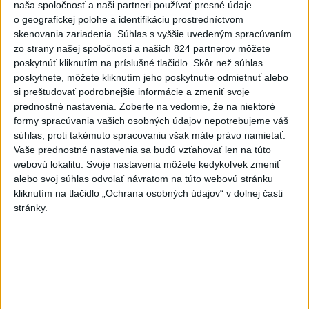
Suska
naša spoločnosť a naši partneri používať presné údaje
o geografickej polohe a identifikáciu prostredníctvom
skenovania zariadenia. Súhlas s vyššie uvedeným spracúvaním
Viac
zo strany našej spoločnosti a našich 824 partnerov môžete
Najčítanejšie
poskytnúť kliknutím na príslušné tlačidlo. Skôr než súhlas
poskytnete, môžete kliknutím jeho poskytnutie odmietnuť alebo
6h
24h
7d
si preštudovať podrobnejšie informácie a zmeniť svoje
prednostné nastavenia.
Zoberte na vedomie, že na niektoré
Český herec Vladimír Polívka odmietol
formy spracúvania vašich osobných údajov nepotrebujeme váš
1
súhlas, proti takémuto spracovaniu však máte právo namietať.
zaujímavé filmové projekty
Vaše prednostné nastavenia sa budú vzťahovať len na túto
webovú lokalitu. Svoje nastavenia môžete kedykoľvek zmeniť
2
Predstavitelia Mladého Hlasu podali trestné oznámenie
alebo svoj súhlas odvolať návratom na túto webovú stránku
na I. Korčoka
kliknutím na tlačidlo „Ochrana osobných údajov“ v dolnej časti
stránky.
3
Mesto Martin vypovedalo zmluvy na tri rozpracované
investičné akcie
4
ZRÁŽKA VLAKU S AUTOM V LOZORNE: Rušňovodič jej
už nedokázal zabrániť
5
UZAVRETÁ CESTA: Medzi Spišskou Novou Vsou a