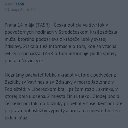
Autor
TASR
14. mája 2026 21:43
Praha 14. mája (TASR) - Česká polícia vo štvrtok v
podvečerných hodinách v Stredočeskom kraji zadržala
muža, ktorého podozrieva z krádeže lebky svätej
Zdislavy. Získala tiež informácie o tom, kde sa vzácna
relikvia nachádza. TASR o tom informuje podľa správy
portálu Novinky.cz.
Neznámy páchateľ lebku ukradol v utorok podvečer z
Baziliky sv. Vavřinca a sv. Zdislavy v meste Jablonné v
Podještědí v Libereckom kraji, pričom rozbil skrinku, v
ktorej bola uložená. Z miesta činu utiekol. Zlodej podľa
českého portálu do baziliky pribehol v čase, keď bol pre
prípravu bohoslužby vypnutý alarm a na mieste bol len
jeden kňaz.