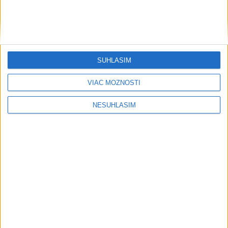
....
SÚHLASÍM
VIAC MOŽNOSTÍ
NESÚHLASÍM
....