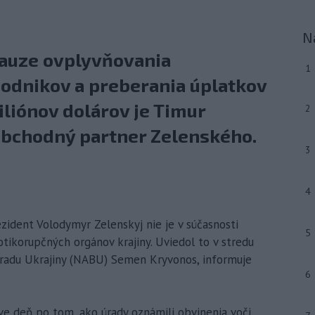
N
auze ovplyvňovania
1
podnikov a preberania úplatkov
iliónov dolárov je Timur
2
 obchodný partner Zelenského.
3
4
ezident Volodymyr Zelenskyj nie je v súčasnosti
5
ikorupčných orgánov krajiny. Uviedol to v stredu
úradu Ukrajiny (NABU) Semen Kryvonos, informuje
6
eve deň po tom, ako úrady oznámili obvinenia voči