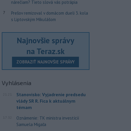
nárečiam? Tieto slová vás potrápia
7
Prešov remizoval v domácom dueli 3. kola
s Liptovským Mikulášom
Najnovšie správy
na Teraz.sk
ZOBRAZIŤ NAJNOVŠIE SPRÁVY
Vyhlásenia
Stanovisko: Vyjadrenie predsedu
21:21
vlády SR R. Fica k aktuálnym
témam
17:32
Oznámenie: TK ministra investícií
Samuela Migaľa