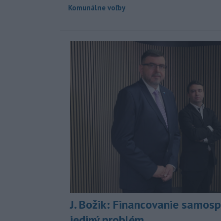
Komunálne voľby
J. Božik: Financovanie samospr
jediný problém