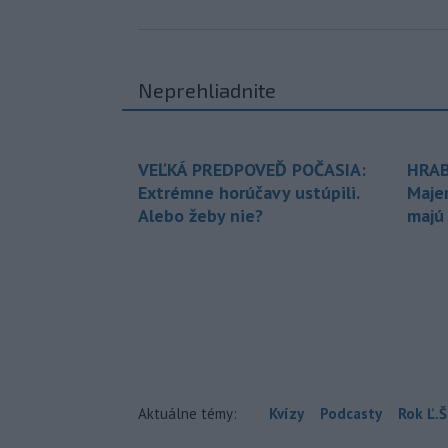
Neprehliadnite
VEĽKÁ PREDPOVEĎ POČASIA:
HRAB
Extrémne horúčavy ustúpili.
Maje
Alebo žeby nie?
majú
Aktuálne témy:
Kvízy
Podcasty
Rok Ľ.Š