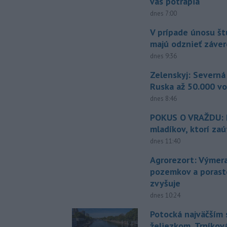
vás potrápia
dnes 7:00
V prípade únosu š
majú odznieť záver
dnes 9:36
Zelenskyj: Severná
Ruska až 50.000 vo
dnes 8:46
POKUS O VRAŽDU: Po
mladíkov, ktorí zaú
dnes 11:40
Agrorezort: Výmer
pozemkov a porast
zvyšuje
dnes 10:24
Potocká najväčším
želiezkom, Trníková