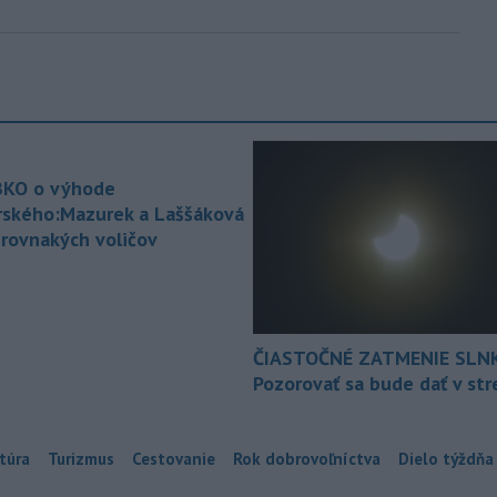
KO o výhode
rského:Mazurek a Laššáková
 rovnakých voličov
ČIASTOČNÉ ZATMENIE SLN
Pozorovať sa bude dať v st
túra
Turizmus
Cestovanie
Rok dobrovoľníctva
Dielo týždňa