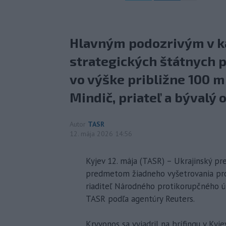
Hlavným podozrivým v k
strategických štátnych 
vo výške približne 100 m
Mindič, priateľ a bývalý
Autor
TASR
12. mája 2026 14:56
Kyjev 12. mája (TASR) – Ukrajinský pr
predmetom žiadneho vyšetrovania prot
riaditeľ Národného protikorupčného 
TASR podľa agentúry Reuters.
Kryvonos sa vyjadril na brífingu v Kyj