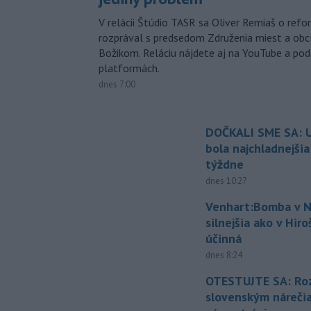
V relácii Štúdio TASR sa Oliver Remiaš o ref
rozprával s predsedom Združenia miest a ob
Božikom. Reláciu nájdete aj na YouTube a po
platformách.
dnes 7:00
DOČKALI SME SA: U
bola najchladnejši
týždne
dnes 10:27
Venhart:Bomba v N
silnejšia ako v Hir
účinná
dnes 8:24
OTESTUJTE SA: Ro
slovenským náreči