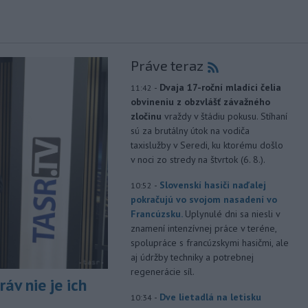
Práve teraz
-
Dvaja 17-roční mladíci čelia
11:42
obvineniu z obzvlášť závažného
zločinu
vraždy v štádiu pokusu. Stíhaní
sú za brutálny útok na vodiča
taxislužby v Seredi, ku ktorému došlo
v noci zo stredy na štvrtok (6. 8.).
-
Slovenskí hasiči naďalej
10:52
pokračujú vo svojom nasadení vo
Francúzsku.
Uplynulé dni sa niesli v
znamení intenzívnej práce v teréne,
spolupráce s francúzskymi hasičmi, ale
aj údržby techniky a potrebnej
regenerácie síl.
áv nie je ich
-
Dve lietadlá na letisku
10:34