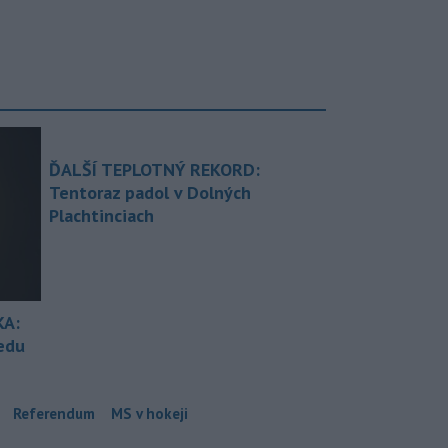
ĎALŠÍ TEPLOTNÝ REKORD:
Tentoraz padol v Dolných
Plachtinciach
KA:
redu
Referendum
MS v hokeji