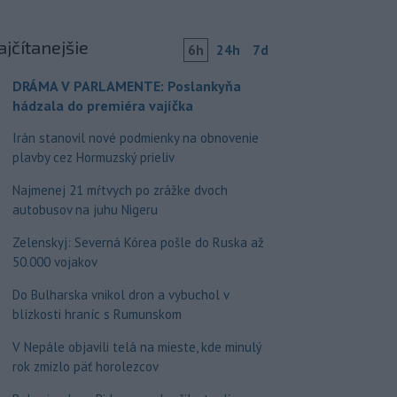
ajčítanejšie
6h
24h
7d
DRÁMA V PARLAMENTE: Poslankyňa
hádzala do premiéra vajíčka
Irán stanovil nové podmienky na obnovenie
plavby cez Hormuzský prieliv
Najmenej 21 mŕtvych po zrážke dvoch
autobusov na juhu Nigeru
Zelenskyj: Severná Kórea pošle do Ruska až
50.000 vojakov
Do Bulharska vnikol dron a vybuchol v
blízkosti hraníc s Rumunskom
V Nepále objavili telá na mieste, kde minulý
rok zmizlo päť horolezcov