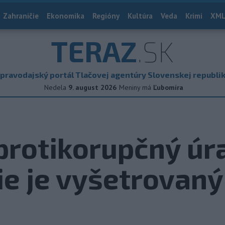
Zahraničie
Ekonomika
Regióny
Kultúra
Veda
Krimi
XML
TERAZ
.SK
pravodajský portál Tlačovej agentúry Slovenskej republi
Nedela
9. august 2026
Meniny má
Ľubomíra
protikorupčný úr
ie je vyšetrovaný