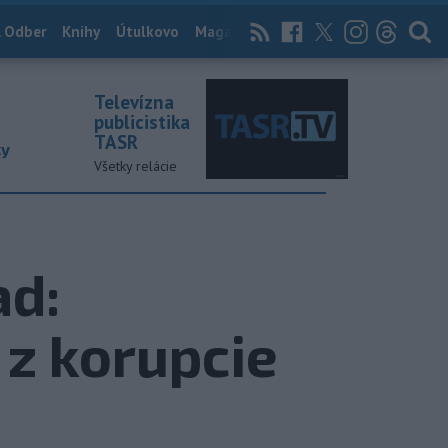
 Odber
Knihy
Útulkovo
Magazín
News Now
Archív
TASR
Televízna
publicistika
TASR
ky
Všetky relácie
ad:
 z korupcie