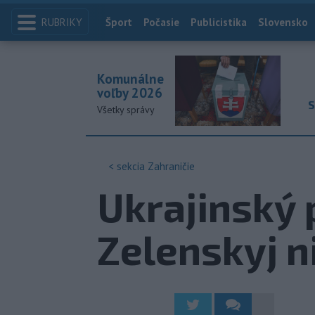
RUBRIKY
Index
Šport
Počasie
Publicistika
Slovensko
Komunálne
voľby 2026
S
Všetky správy
< sekcia
Zahraničie
Ukrajinský 
Zelenskyj n