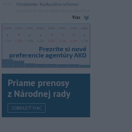
17:17
Oznámenie: Kurikurálna reforma -
regionálne turné ministerstva školstva
Viac
Priame prenosy
z Národnej rady
ZOBRAZIŤ VIAC