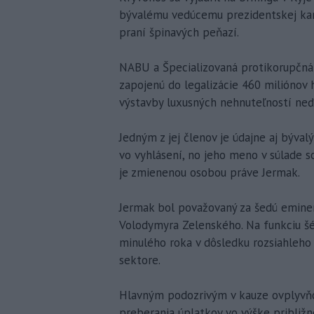
bývalému vedúcemu prezidentskej kance
praní špinavých peňazí.
NABU a Špecializovaná protikorupčná 
zapojenú do legalizácie 460 miliónov 
výstavby luxusných nehnuteľností neď
Jedným z jej členov je údajne aj býval
vo vyhlásení, no jeho meno v súlade s
je zmienenou osobou práve Jermak.
Jermak bol považovaný za šedú eminen
Volodymyra Zelenského. Na funkciu š
minulého roka v dôsledku rozsiahleh
sektore.
Hlavným podozrivým v kauze ovplyvňo
preberania úplatkov vo výške približne