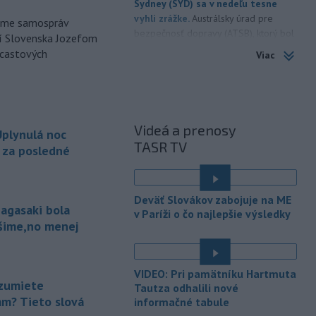
Sydney (SYD) sa v nedeľu tesne
vyhli zrážke.
Austrálsky úrad pre
orme samospráv
bezpečnosť dopravy (ATSB), ktorý bol
cí Slovenska Jozefom
o tomto incidente informovaný, začal
dcastových
Viac
vyšetrovanie.
-
Uplynulá noc bola
10:25
najchladnejšia za posledné dva
týždne. Teplota
klesla zväčša na 15
Videá a prenosy
plynulá noc
až deväť stupňov Celzia, v dolinách a
TASR TV
kotlinách bolo ešte chladnejšie.
a za posledné
Slovenský hydrometeorologický ústav
(SHMÚ) o tom informoval na sociálnej
sieti.
Deväť Slovákov zabojuje na ME
agasaki bola
v Paríži o čo najlepšie výsledky
-
Výmera lesných pozemkov a
10:21
ošime,no menej
lesných porastov sa v SR dlhodobo
zvyšuje.
Plocha lesných porastov sa
od roku 1990 priemerne ročne
VIDEO: Pri pamätníku Hartmuta
zvýšila o 1060 hektárov (ha). Vyplýva
zumiete
Tautza odhalili nové
to z tzv. zelenej správy o lesnom
am? Tieto slová
informačné tabule
hospodárstve v Slovenskej republike