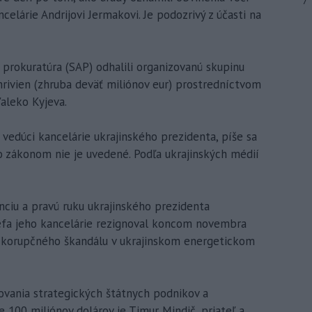
7
lárie Andrijovi Jermakovi. Je podozrivý z účasti na
prokuratúra (SAP) odhalili organizovanú skupinu
hrivien (zhruba deväť miliónov eur) prostredníctvom
aleko Kyjeva.
ý vedúci kancelárie ukrajinského prezidenta, píše sa
o zákonom nie je uvedené. Podľa ukrajinských médií
ciu a pravú ruku ukrajinského prezidenta
éfa jeho kancelárie rezignoval koncom novembra
o korupčného škandálu v ukrajinskom energetickom
vania strategických štátnych podnikov a
 100 miliónov dolárov je Timur Mindič, priateľ a