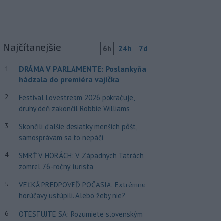
Najčítanejšie
6h
24h
7d
DRÁMA V PARLAMENTE: Poslankyňa
1
hádzala do premiéra vajíčka
2
Festival Lovestream 2026 pokračuje,
druhý deň zakončil Robbie Williams
3
Skončili ďalšie desiatky menších pôšt,
samosprávam sa to nepáči
4
SMRŤ V HORÁCH: V Západných Tatrách
zomrel 76-ročný turista
5
VEĽKÁ PREDPOVEĎ POČASIA: Extrémne
horúčavy ustúpili. Alebo žeby nie?
6
OTESTUJTE SA: Rozumiete slovenským