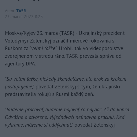
Autor
TASR
23. marca 2022 8:25
Moskva/Kyjev 23. marca (TASR) - Ukrajinský prezident
Volodymyr Zelenskyj označil mierové rokovania s
Ruskom za
"veľmi ťažké"
. Urobil tak vo videoposolstve
zverejnenom v stredu ráno. TASR prevzala správu od
agentúry DPA.
"Sú veľmi ťažké, niekedy škandalózne, ale krok za krokom
postupujeme,"
povedal Zelenskyj s tým, že ukrajinskí
predstavitelia rokujú s Rusmi každý deň.
"Budeme pracovať, budeme bojovať čo najviac. Až do konca.
Odvážne a otvorene. Vyjednávači neúnavne pracujú. Keď
vyhráme, môžeme si oddýchnuť,"
povedal Zelenskyj.