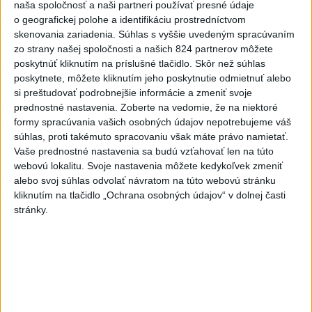
naša spoločnosť a naši partneri používať presné údaje
Turizmus
Cestovanie
Rok dobrovoľníctva
o geografickej polohe a identifikáciu prostredníctvom
skenovania zariadenia. Súhlas s vyššie uvedeným spracúvaním
Dielo týždňa
Referendum
MS v hokeji
zo strany našej spoločnosti a našich 824 partnerov môžete
poskytnúť kliknutím na príslušné tlačidlo. Skôr než súhlas
poskytnete, môžete kliknutím jeho poskytnutie odmietnuť alebo
Komunálne voľby
si preštudovať podrobnejšie informácie a zmeniť svoje
prednostné nastavenia.
Zoberte na vedomie, že na niektoré
formy spracúvania vašich osobných údajov nepotrebujeme váš
súhlas, proti takémuto spracovaniu však máte právo namietať.
Vaše prednostné nastavenia sa budú vzťahovať len na túto
Fico: Suchá musia viesť k razantnejšej
webovú lokalitu. Svoje nastavenia môžete kedykoľvek zmeniť
alebo svoj súhlas odvolať návratom na túto webovú stránku
ochrane vody na Slovensku
kliknutím na tlačidlo „Ochrana osobných údajov“ v dolnej časti
stránky.
Podľa neho zmenená ústava a zákaz vývozu vody zo
Slovenska do zahraničia potrubím či cisternami nestačí.
včera 21:39
DRÁMA V PARLAMENTE:
Poslankyňa hádzala do
premiéra vajíčka