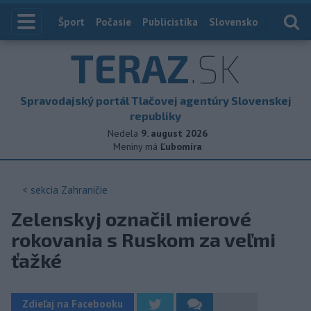
Index
Šport
Počasie
Publicistika
Slovensko
Zahranič
TERAZ
.SK
Spravodajský portál Tlačovej agentúry Slovenskej
republiky
Nedela
9. august 2026
Meniny má
Ľubomíra
< sekcia
Zahraničie
Zelenskyj označil mierové
rokovania s Ruskom za veľmi
ťažké
Zdieľaj na Facebooku