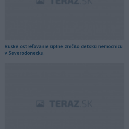
Ruské ostreľovanie úplne zničilo detskú nemocnicu
v Severodonecku