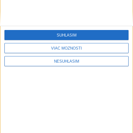
Vysoké Tatry zaviedli systém evidencie hostí prepojený s
Tatry Card
Prevádzkový zisk Berkshire Hathaway v 2. kvartáli vzrástol o
SÚHLASÍM
16 %
VIAC MOŽNOSTÍ
Väčšina Nemcov považuje vplyv technologických firiem USA
za veľký
NESÚHLASÍM
Regióny
OÚ Malacky vyhlásil pre požiar vo VO
Záhorie mimoriadnu situáciu
včera 21:46
Hasiči: Lesný požiar v katastri obce Trstín sa podarilo
lokalizovať