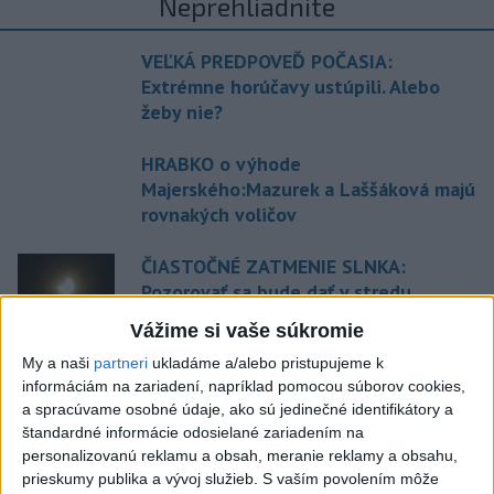
Neprehliadnite
VEĽKÁ PREDPOVEĎ POČASIA:
Extrémne horúčavy ustúpili. Alebo
žeby nie?
HRABKO o výhode
Majerského:Mazurek a Laššáková majú
rovnakých voličov
ČIASTOČNÉ ZATMENIE SLNKA:
Pozorovať sa bude dať v stredu
Vážime si vaše súkromie
ĎALŠÍ TEPLOTNÝ REKORD: Tentoraz
My a naši
partneri
ukladáme a/alebo pristupujeme k
padol v Dolných Plachtinciach
informáciám na zariadení, napríklad pomocou súborov cookies,
a spracúvame osobné údaje, ako sú jedinečné identifikátory a
štandardné informácie odosielané zariadením na
personalizovanú reklamu a obsah, meranie reklamy a obsahu,
Aktuálne témy:
Kvízy
Podcasty
Rok Ľ.Štúra
prieskumy publika a vývoj služieb.
S vaším povolením môže