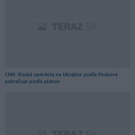
CNN: Ruská operácia na Ukrajine podľa Peskova
pokračuje podľa plánov