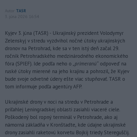
Autor
TASR
3. júna 2026 16:54
Kyjev 3. júna (TASR) - Ukrajinský prezident Volodymyr
Zelenskyj v stredu vyzdvihol nočné útoky ukrajinských
dronov na Petrohrad, kde sa v ten istý deň začal 29.
ročník Petrohradského medzinárodného ekonomického
fóra (SPIEF). Ide podľa neho o
„primeranú“
odpoveď na
ruské útoky mierené na jeho krajinu a pohrozil, že Kyjev
bude svoje odvetné údery ešte viac stupňovať. TASR o
tom informuje podľa agentúry AFP.
Ukrajinské drony v noci na stredu v Petrohrade a
priľahlej Leningradskej oblasti zasiahli viaceré ciele.
Poškodený bol ropný terminál v Petrohrade, ako aj
námorná základňa v Kronštadte, kde údajne ukrajinské
drony zasiahli raketovú korvetu Bojkij triedy Stereguščij.