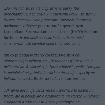
„Domnievam sa, že ide o oprávnené údery. Iba
predchádzajúci deň došlo k masívnemu útoku (zo strany
Ruska). Reagovali sme primerane,“
povedal Zelenskyj
novinárom v Kyjeve po stretnutí s generálnym
tajomníkom Severoatlantickej aliancie (NATO) Markom
Ruttem.
„Je len otázkou času, kedy budeme môcť
zintenzívniť naše odvetné opatrenia,“
zdôraznil.
Rusko je podľa Rutteho čoraz zúfalejšie a čelí
ekonomickým ťažkostiam.
„Bezohľadnosť Ruska nie je
ničím novým. Rusko však je čoraz zúfalejšie, keďže Ukrajina
je naďalej silná, prináša inovácie a dosahuje úspechy na
bojisku, “
povedal Rutte na tlačovej konferencii.
„Ukrajina dosahuje čoraz väčšie úspechy, a to nielen na
fronte, ale aj pokiaľ ide o oslabovanie niektorých kľúčových
schopností a spôsobilostí Rusov potrebných na