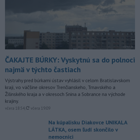
ČAKAJTE BÚRKY: Vyskytnú sa do polnoci
najmä v týchto častiach
Výstrahy pred búrkami ústav vyhlásil v celom Bratislavskom
kraji, vo väčšine okresov Trenčianskeho, Trnavského a
Žilinského kraja a v okresoch Snina a Sobrance na východe
krajiny.
aktualizované
včera 18:54
,
včera 19:09
Na kúpalisku Diakovce UNIKALA
LÁTKA, osem ľudí skončilo v
nemocnici