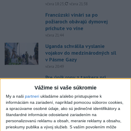
aktualizované
včera 18:23
,
včera 21:38
Francúzski vinári sa po
požiaroch obávajú dymovej
príchute vo víne
včera 21:44
Uganda schválila vyslanie
vojakov do medzinárodných síl
v Pásme Gazy
včera 20:49
Pre únik ropy z tankera pri
Ománe hrozí ekologická
Vážime si vaše súkromie
katastrofa
My a naši
partneri
ukladáme a/alebo pristupujeme k
včera 21:59
informáciám na zariadení, napríklad pomocou súborov cookies,
Ráž: Podpísali sme zmluvu k
a spracúvame osobné údaje, ako sú jedinečné identifikátory a
dokumentácii obnovy hlavnej
štandardné informácie odosielané zariadením na
personalizovanú reklamu a obsah, meranie reklamy a obsahu,
stanice
prieskumy publika a vývoj služieb.
S vaším povolením môže
včera 15:26