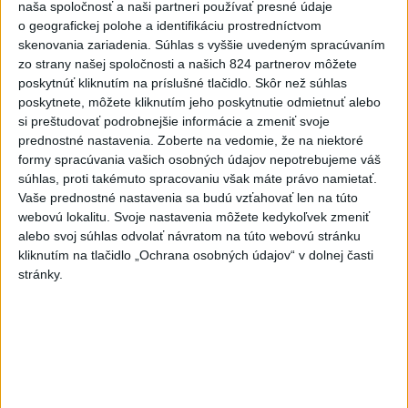
naša spoločnosť a naši partneri používať presné údaje
KDH žiada ministra vnútra o
o geografickej polohe a identifikáciu prostredníctvom
skenovania zariadenia. Súhlas s vyššie uvedeným spracúvaním
vysvetlenie nákupu
zo strany našej spoločnosti a našich 824 partnerov môžete
kamerových systémov
poskytnúť kliknutím na príslušné tlačidlo. Skôr než súhlas
včera 17:40
poskytnete, môžete kliknutím jeho poskytnutie odmietnuť alebo
si preštudovať podrobnejšie informácie a zmeniť svoje
V Budapešti opäť padol
prednostné nastavenia.
Zoberte na vedomie, že na niektoré
teplotný rekord, tretí za päť
formy spracúvania vašich osobných údajov nepotrebujeme váš
týždňov
súhlas, proti takémuto spracovaniu však máte právo namietať.
včera 19:15
Vaše prednostné nastavenia sa budú vzťahovať len na túto
webovú lokalitu. Svoje nastavenia môžete kedykoľvek zmeniť
Twente deklasovalo DAC 6:0 v
alebo svoj súhlas odvolať návratom na túto webovú stránku
prvom zápase 3. predkola
kliknutím na tlačidlo „Ochrana osobných údajov“ v dolnej časti
včera 22:03
stránky.
Slovenskí hádzanári zdolali
Taliansko 38:37
aktualizované
včera 16:28
,
včera 19:55
Práve teraz