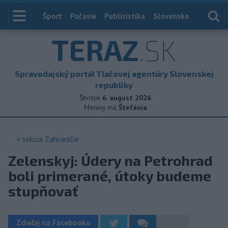
Index
Šport
Počasie
Publicistika
Slovensko
Zahranič
TERAZ
.SK
Spravodajský portál Tlačovej agentúry Slovenskej
republiky
Štvrtok
6. august 2026
Meniny má
Štefánia
< sekcia
Zahraničie
Zelenskyj: Údery na Petrohrad
boli primerané, útoky budeme
stupňovať
Zdieľaj na Facebooku