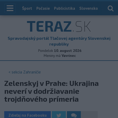
Index
Šport
Počasie
Publicistika
Slovensko
Zahranič
TERAZ
.SK
Spravodajský portál Tlačovej agentúry Slovenskej
republiky
Pondelok
10. august 2026
Meniny má
Vavrinec
< sekcia
Zahraničie
Zelenskyj v Prahe: Ukrajina
neverí v dodržiavanie
trojdňového prímeria
Zdieľaj na Facebooku