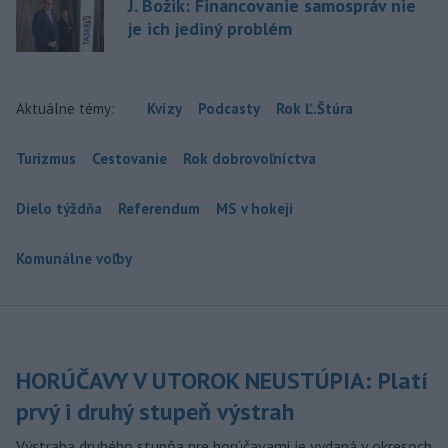
J. Božik: Financovanie samospráv nie
je ich jediný problém
Aktuálne témy:
Kvízy
Podcasty
Rok Ľ.Štúra
Turizmus
Cestovanie
Rok dobrovoľníctva
Dielo týždňa
Referendum
MS v hokeji
Komunálne voľby
HORÚČAVY V UTOROK NEUSTÚPIA: Platí
prvý i druhý stupeň výstrah
Výstraha druhého stupňa pre horúčavami je vydaná v okresoch