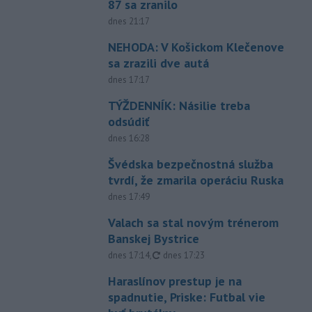
87 sa zranilo
dnes 21:17
NEHODA: V Košickom Klečenove
sa zrazili dve autá
dnes 17:17
TÝŽDENNÍK: Násilie treba
odsúdiť
dnes 16:28
Švédska bezpečnostná služba
tvrdí, že zmarila operáciu Ruska
dnes 17:49
Valach sa stal novým trénerom
Banskej Bystrice
aktualizované
dnes 17:14
,
dnes 17:23
Haraslínov prestup je na
spadnutie, Priske: Futbal vie