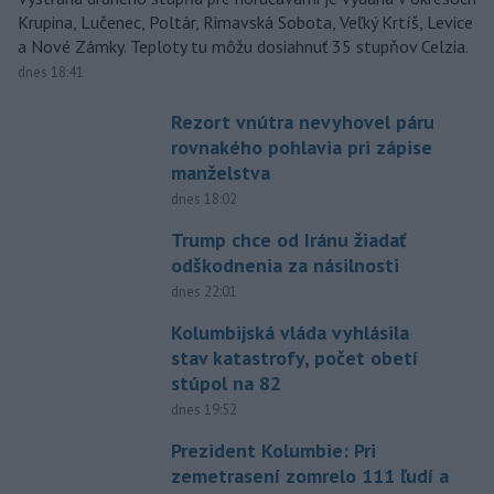
Krupina, Lučenec, Poltár, Rimavská Sobota, Veľký Krtíš, Levice
a Nové Zámky. Teploty tu môžu dosiahnuť 35 stupňov Celzia.
dnes 18:41
Rezort vnútra nevyhovel páru
rovnakého pohlavia pri zápise
manželstva
dnes 18:02
Trump chce od Iránu žiadať
odškodnenia za násilnosti
dnes 22:01
Kolumbijská vláda vyhlásila
stav katastrofy, počet obetí
stúpol na 82
dnes 19:52
Prezident Kolumbie: Pri
zemetrasení zomrelo 111 ľudí a