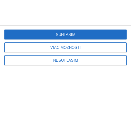
SÚHLASÍM
VIAC MOŽNOSTÍ
NESÚHLASÍM
....