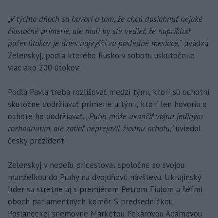
„V týchto dňoch sa hovorí o tom, že chcú dosiahnuť nejaké
čiastočné prímerie, ale mali by ste vedieť, že napríklad
počet útokov je dnes najvyšší za posledné mesiace,“
uvádza
Zelenskyj, podľa ktorého Rusko v sobotu uskutočnilo
viac ako 200 útokov.
Podľa Pavla treba rozlišovať medzi tými, ktorí sú ochotní
skutočne dodržiavať prímerie a tými, ktorí len hovoria o
ochote ho dodržiavať.
„Putin môže ukončiť vojnu jediným
rozhodnutím, ale zatiaľ neprejavil žiadnu ochotu,“
uviedol
český prezident.
Zelenskyj v nedeľu pricestoval spoločne so svojou
manželkou do Prahy na dvojdňovú návštevu. Ukrajinský
líder sa stretne aj s premiérom Petrom Fialom a šéfmi
oboch parlamentných komôr. S predsedníčkou
Poslaneckej snemovne Markétou Pekarovou Adamovou