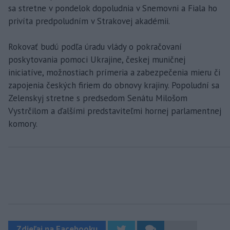
sa stretne v pondelok dopoludnia v Snemovni a Fiala ho
privíta predpoludním v Strakovej akadémii.
Rokovať budú podľa úradu vlády o pokračovaní
poskytovania pomoci Ukrajine, českej muničnej
iniciatíve, možnostiach prímeria a zabezpečenia mieru či
zapojenia českých firiem do obnovy krajiny. Popoludní sa
Zelenskyj stretne s predsedom Senátu Milošom
Vystrčilom a ďalšími predstaviteľmi hornej parlamentnej
komory.
Zdieľaj na Facebooku