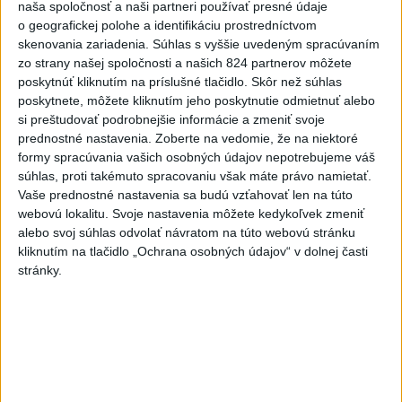
naša spoločnosť a naši partneri používať presné údaje
DRÁMA V PARLAMENTE: Poslankyňa
1
o geografickej polohe a identifikáciu prostredníctvom
hádzala do premiéra vajíčka
skenovania zariadenia. Súhlas s vyššie uvedeným spracúvaním
zo strany našej spoločnosti a našich 824 partnerov môžete
2
poskytnúť kliknutím na príslušné tlačidlo. Skôr než súhlas
Olympijský medailista v lyžovaní mal vážnu nehodu na
poskytnete, môžete kliknutím jeho poskytnutie odmietnuť alebo
bicykli
si preštudovať podrobnejšie informácie a zmeniť svoje
3
prednostné nastavenia.
Zoberte na vedomie, že na niektoré
Tragická nehoda: Prevrátil sa čln, zahynula žena a jej 5-
formy spracúvania vašich osobných údajov nepotrebujeme váš
mesačná dcéra
súhlas, proti takémuto spracovaniu však máte právo namietať.
4
Vaše prednostné nastavenia sa budú vzťahovať len na túto
MLADÍK VYPADOL Z FERRATY: Na Skalke pri Kremnici
webovú lokalitu. Svoje nastavenia môžete kedykoľvek zmeniť
zasahovali záchranári
alebo svoj súhlas odvolať návratom na túto webovú stránku
5
kliknutím na tlačidlo „Ochrana osobných údajov“ v dolnej časti
TRAGICKÁ NEHODA: Tunel Branisko uzavreli, dopravu
stránky.
odkláňajú
6
Muničným skladom na juhozápade Bulharska otriasol
silný výbuch
7
Česká vláda uvažuje nad zvýšením valorizácie dôchodkov
na dvojnásobok