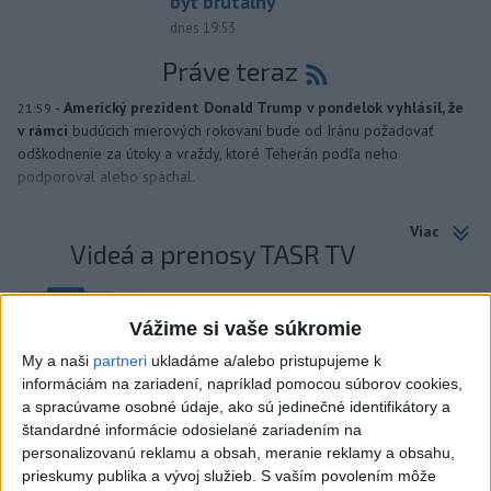
byť brutálny
dnes 19:53
Práve teraz
-
Americký prezident Donald Trump v pondelok vyhlásil, že
21:59
v rámci
budúcich mierových rokovaní bude od Iránu požadovať
odškodnenie za útoky a vraždy, ktoré Teherán podľa neho
podporoval alebo spáchal.
Viac
Videá a prenosy TASR TV
Deväť Slovákov zabojuje na ME v Paríži
o čo najlepšie výsledky
Vážime si vaše súkromie
My a naši
partneri
ukladáme a/alebo pristupujeme k
informáciám na zariadení, napríklad pomocou súborov cookies,
Viac
a spracúvame osobné údaje, ako sú jedinečné identifikátory a
Najčítanejšie
štandardné informácie odosielané zariadením na
personalizovanú reklamu a obsah, meranie reklamy a obsahu,
6h
24h
7d
prieskumy publika a vývoj služieb.
S vaším povolením môže