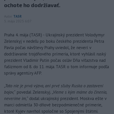
ochote ho dodržiavať.
Autor
TASR
5. mája 2025 6:07
Praha 4. mája (TASR) - Ukrajinský prezident Volodymyr
Zelenskyj v nedeľu po boku českého prezidenta Petra
Pavla počas návštevy Prahy uviedol, že neverí v
dodržiavanie trojdňového prímeria, ktoré vyhlásil ruský
prezident Vladimir Putin počas osláv Dňa víťazstva nad
fašizmom od 8. do 11. mája. TASR o tom informuje podľa
správy agentúry AFP.
„Toto nie je prvá výzva, ani prvé sľuby Ruska o zastavení
bojov,“
povedal Zelenskyj.
„Vieme s kým máme do činenia,
neveríme im,“
dodal ukrajinský prezident. Moskva ešte v
marci odmietla 30-dňové bezpodmienečné prímerie,
ktoré Kyjev navrhol spoločne so Spojenými štátmi.