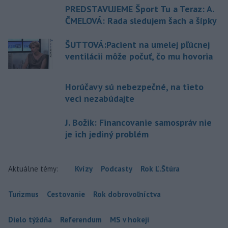
PREDSTAVUJEME Šport Tu a Teraz: A.
ČMELOVÁ: Rada sledujem šach a šípky
ŠUTTOVÁ:Pacient na umelej pľúcnej
ventilácii môže počuť, čo mu hovoria
Horúčavy sú nebezpečné, na tieto
veci nezabúdajte
J. Božik: Financovanie samospráv nie
je ich jediný problém
Aktuálne témy:
Kvízy
Podcasty
Rok Ľ.Štúra
Turizmus
Cestovanie
Rok dobrovoľníctva
Dielo týždňa
Referendum
MS v hokeji