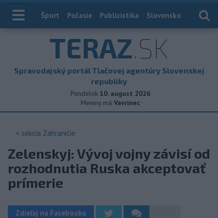
Index
Šport
Počasie
Publicistika
Slovensko
Zahranič
TERAZ
.SK
Spravodajský portál Tlačovej agentúry Slovenskej
republiky
Pondelok
10. august 2026
Meniny má
Vavrinec
< sekcia
Zahraničie
Zelenskyj: Vývoj vojny závisí od
rozhodnutia Ruska akceptovať
prímerie
Zdieľaj na Facebooku