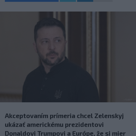
Akceptovaním prímeria chcel Zelenskyj
ukázať americkému prezidentovi
Donaldovi Trumpovi a Európe, že si mier