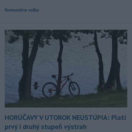
Komunálne voľby
HORÚČAVY V UTOROK NEUSTÚPIA: Platí
prvý i druhý stupeň výstrah