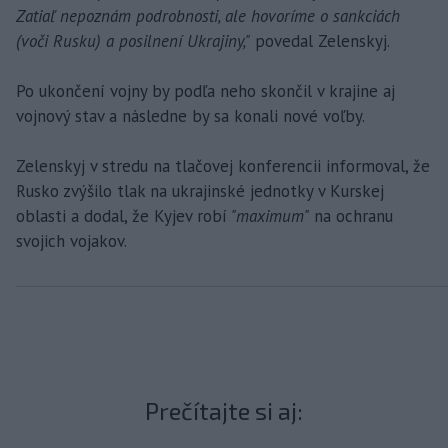
Zatiaľ nepoznám podrobnosti, ale hovoríme o sankciách
(voči Rusku) a posilnení Ukrajiny,"
povedal Zelenskyj.
Po ukončení vojny by podľa neho skončil v krajine aj
vojnový stav a následne by sa konali nové voľby.
Zelenskyj v stredu na tlačovej konferencii informoval, že
Rusko zvýšilo tlak na ukrajinské jednotky v Kurskej
oblasti a dodal, že Kyjev robí
"maximum"
na ochranu
svojich vojakov.
Prečítajte si aj: