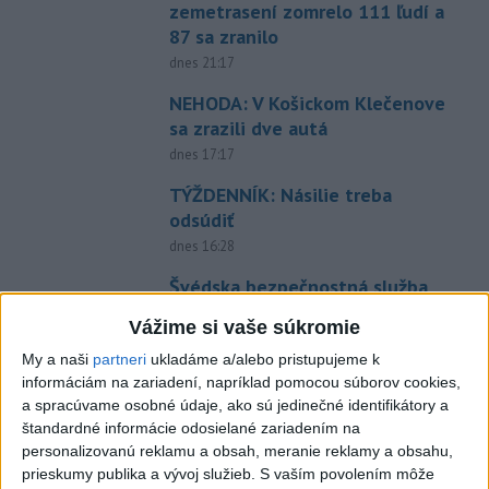
zemetrasení zomrelo 111 ľudí a
87 sa zranilo
dnes 21:17
NEHODA: V Košickom Klečenove
sa zrazili dve autá
dnes 17:17
TÝŽDENNÍK: Násilie treba
odsúdiť
dnes 16:28
Švédska bezpečnostná služba
tvrdí, že zmarila operáciu Ruska
Vážime si vaše súkromie
dnes 17:49
My a naši
partneri
ukladáme a/alebo pristupujeme k
Valach sa stal novým trénerom
informáciám na zariadení, napríklad pomocou súborov cookies,
Banskej Bystrice
a spracúvame osobné údaje, ako sú jedinečné identifikátory a
aktualizované
štandardné informácie odosielané zariadením na
dnes 17:14
,
dnes 17:23
personalizovanú reklamu a obsah, meranie reklamy a obsahu,
Haraslínov prestup je na
prieskumy publika a vývoj služieb.
S vaším povolením môže