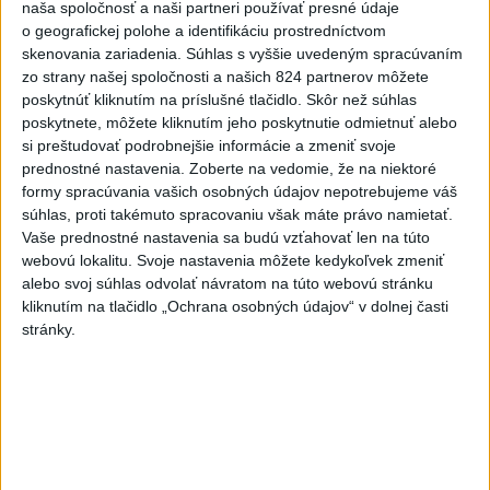
spadnutie, Priske: Futbal vie
naša spoločnosť a naši partneri používať presné údaje
byť brutálny
o geografickej polohe a identifikáciu prostredníctvom
skenovania zariadenia. Súhlas s vyššie uvedeným spracúvaním
dnes 19:53
zo strany našej spoločnosti a našich 824 partnerov môžete
Práve teraz
poskytnúť kliknutím na príslušné tlačidlo. Skôr než súhlas
poskytnete, môžete kliknutím jeho poskytnutie odmietnuť alebo
-
Slovenský futbalista Lukáš Haraslín je blízko odchodu zo
19:52
si preštudovať podrobnejšie informácie a zmeniť svoje
Sparty Praha
do saudskoarabského tímu Al-Fateh. Podľa trénera
prednostné nastavenia.
Zoberte na vedomie, že na niektoré
českého klubu Briana Priskeho bude prestup 30-ročného krídelníka
formy spracúvania vašich osobných údajov nepotrebujeme váš
čoskoro spečatený.
súhlas, proti takémuto spracovaniu však máte právo namietať.
Vaše prednostné nastavenia sa budú vzťahovať len na túto
Viac
webovú lokalitu. Svoje nastavenia môžete kedykoľvek zmeniť
Videá a prenosy TASR TV
alebo svoj súhlas odvolať návratom na túto webovú stránku
kliknutím na tlačidlo „Ochrana osobných údajov“ v dolnej časti
Deväť Slovákov zabojuje na ME v Paríži
stránky.
o čo najlepšie výsledky
Viac
Najčítanejšie