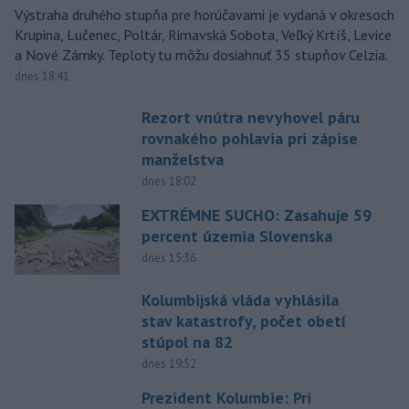
Výstraha druhého stupňa pre horúčavami je vydaná v okresoch
Krupina, Lučenec, Poltár, Rimavská Sobota, Veľký Krtíš, Levice
a Nové Zámky. Teploty tu môžu dosiahnuť 35 stupňov Celzia.
dnes 18:41
Rezort vnútra nevyhovel páru
rovnakého pohlavia pri zápise
manželstva
dnes 18:02
EXTRÉMNE SUCHO: Zasahuje 59
percent územia Slovenska
dnes 15:36
Kolumbijská vláda vyhlásila
stav katastrofy, počet obetí
stúpol na 82
dnes 19:52
Prezident Kolumbie: Pri