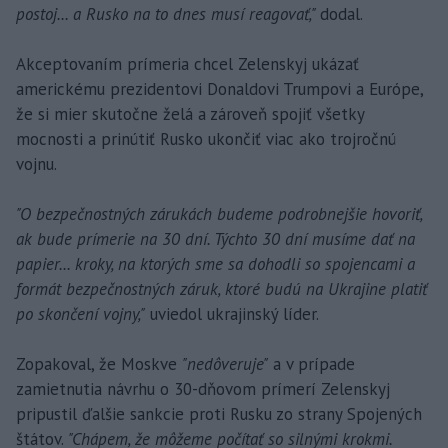
postoj... a Rusko na to dnes musí reagovať,"
dodal.
Akceptovaním prímeria chcel Zelenskyj ukázať
americkému prezidentovi Donaldovi Trumpovi a Európe,
že si mier skutočne želá a zároveň spojiť všetky
mocnosti a prinútiť Rusko ukončiť viac ako trojročnú
vojnu.
"O bezpečnostných zárukách budeme podrobnejšie hovoriť,
ak bude prímerie na 30 dní. Týchto 30 dní musíme dať na
papier... kroky, na ktorých sme sa dohodli so spojencami a
formát bezpečnostných záruk, ktoré budú na Ukrajine platiť
po skončení vojny,"
uviedol ukrajinský líder.
Zopakoval, že Moskve
"nedôveruje"
a v prípade
zamietnutia návrhu o 30-dňovom prímerí Zelenskyj
pripustil ďalšie sankcie proti Rusku zo strany Spojených
štátov.
"Chápem, že môžeme počítať so silnými krokmi.