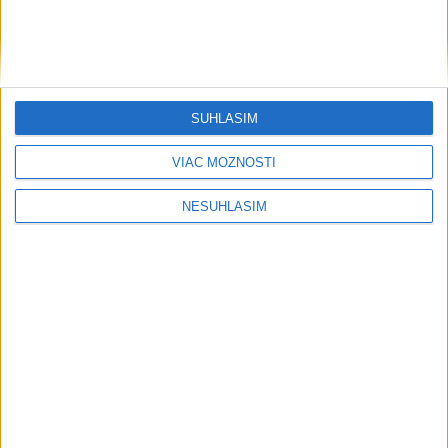
....
SÚHLASÍM
VIAC MOŽNOSTÍ
NESÚHLASÍM
....