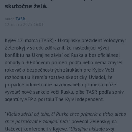
skutočne želá.
Autor
TASR
12. marca 2025 16:03
Kyjev 12. marca (TASR) - Ukrajinský prezident Volodymyr
Zelenskyj v stredu zdôraznil, že nasledujúci vývoj
konfliktu na Ukrajine závisí od Ruska a bez oficiálneej
dohody o 30-dňovom prímerí podľa neho nemá zmysel
rokovať o bezpečnostných zárukách pre Kyjev. Voči
rozhodnutiu Kremľa zostáva skeptický. Uviedol, že
prípadné odmietnutie navrhovaného prímeria môže
vyvolať nové sankcie voči Rusku, píše TASR podľa správ
agentúry AFP a portálu The Kyiv Independent.
"Všetko závisí od toho, či Rusko chce prímerie a ticho, alebo
chce pokračovať v zabíjaní ľudí,"
povedal Zelenskyj na
tlačovej konferencii v Kyjeve.
"Ukrajina ukázala svoj