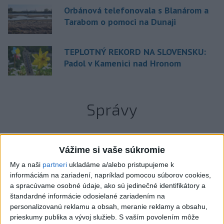
Orbánová telefonovala s Blanárom a
Tarabom o pomoci na Dunaji
TEPLOTNÝ REKORD NA SLOVENSKU:
Padol v Kamenici nad Hronom
Správy
Vážime si vaše súkromie
My a naši
partneri
ukladáme a/alebo pristupujeme k
informáciám na zariadení, napríklad pomocou súborov cookies,
a spracúvame osobné údaje, ako sú jedinečné identifikátory a
štandardné informácie odosielané zariadením na
personalizovanú reklamu a obsah, meranie reklamy a obsahu,
prieskumy publika a vývoj služieb.
S vaším povolením môže