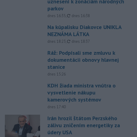
uznesení k zonáciám národných
parkov
aktualizované
dnes 16:35
,
dnes 16:38
Na kúpalisku Diakovce UNIKLA
NEZNÁMA LÁTKA
aktualizované
dnes 18:23
,
dnes 18:37
Ráž: Podpísali sme zmluvu k
dokumentácii obnovy hlavnej
stanice
dnes 15:26
KDH žiada ministra vnútra o
vysvetlenie nákupu
kamerových systémov
dnes 17:40
Irán hrozil štátom Perzského
zálivu zničením energetiky za
údery USA