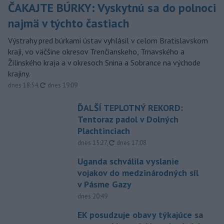
ČAKAJTE BÚRKY: Vyskytnú sa do polnoci
najmä v týchto častiach
Výstrahy pred búrkami ústav vyhlásil v celom Bratislavskom
kraji, vo väčšine okresov Trenčianskeho, Trnavského a
Žilinského kraja a v okresoch Snina a Sobrance na východe
krajiny.
aktualizované
dnes 18:54
,
dnes 19:09
ĎALŠÍ TEPLOTNÝ REKORD:
Tentoraz padol v Dolných
Plachtinciach
aktualizované
dnes 15:27
,
dnes 17:08
Uganda schválila vyslanie
vojakov do medzinárodných síl
v Pásme Gazy
dnes 20:49
EK posudzuje obavy týkajúce sa