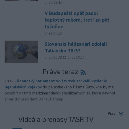
dnes 18:43
V Budapešti opäť padol
teplotný rekord, tretí za päť
týždňov
dnes 19:15
Slovenskí hádzanári zdolali
Taliansko 38:37
aktualizované
dnes 16:28
,
dnes 19:55
Práve teraz
-
Ugandský parlament vo štvrtok schválil vyslanie
20:49
ugandských vojakov
do palestínskeho Pásma Gazy, kde by mali
pôsobiť v rámci medzinárodných stabilizačných síl, ktoré navrhol
americký prezident Donald Trump.
Viac
Videá a prenosy TASR TV