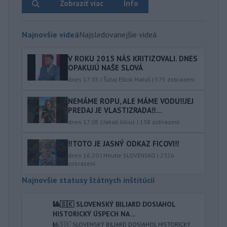
Zobraziť viac
Info
Najnovšie videá
Najsledovanejšie videá
V ROKU 2015 NÁS KRITIZOVALI. DNES
OPAKUJÚ NAŠE SLOVÁ
dnes 17:35
|
Šutaj Eštok Matúš
|
575
zobrazení
NEMÁME ROPU, ALE MÁME VODU‼️JEJ
PREDAJ JE VLASTIZRADA‼️...
dnes 17:05
|
Jakab Július
|
138
zobrazení
‼️TOTO JE JASNÝ ODKAZ FICOVI‼️
dnes 16:20
|
Hnutie SLOVENSKO
|
2326
zobrazení
Najnovšie statusy štátnych inštitúcií
🎱🇸🇰 SLOVENSKÝ BILIARD DOSIAHOL
HISTORICKÝ ÚSPECH NA ...
🎱🇸🇰 SLOVENSKÝ BILIARD DOSIAHOL HISTORICKÝ