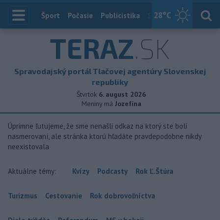
28
°C
Index
Šport
Počasie
Publicistika
Slovensko
Zahranič
TERAZ
.SK
Spravodajský portál Tlačovej agentúry Slovenskej
republiky
Štvrtok
6. august 2026
Meniny má
Jozefína
Úprimne ľutujeme, že sme nenašli odkaz na ktorý ste boli
nasmerovaní, ale stránka ktorú hľadáte pravdepodobne nikdy
neexistovala
Aktuálne témy:
Kvízy
Podcasty
Rok Ľ.Štúra
Turizmus
Cestovanie
Rok dobrovoľníctva