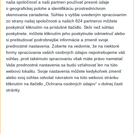
naša spoločnosť a naši partneri používať presné údaje
o geografickej polohe a identifikáciu prostredníctvom
skenovania zariadenia. Súhlas s vyššie uvedeným spracúvaním
zo strany našej spoločnosti a našich 824 partnerov môžete
poskytnúť kliknutím na príslušné tlačidlo. Skôr než súhlas
poskytnete, môžete kliknutím jeho poskytnutie odmietnuť alebo
Na kúpalisku Diakovce UNIKLA
si preštudovať podrobnejšie informácie a zmeniť svoje
NEZNÁMA LÁTKA
prednostné nastavenia.
Zoberte na vedomie, že na niektoré
formy spracúvania vašich osobných údajov nepotrebujeme váš
Počas kúpania boli viaceré osoby vystavené kontaktu s
súhlas, proti takémuto spracovaniu však máte právo namietať.
neznámou látkou, ktorá u nich vyvolala zdravotné ťažkosti.
Vaše prednostné nastavenia sa budú vzťahovať len na túto
aktualizované
dnes 18:23
,
dnes 18:37
webovú lokalitu. Svoje nastavenia môžete kedykoľvek zmeniť
alebo svoj súhlas odvolať návratom na túto webovú stránku
Slovensko
kliknutím na tlačidlo „Ochrana osobných údajov“ v dolnej časti
stránky.
ŽSK: VšZP znevýhodnila krajské
nemocnice v porovnaní so
súkromnými
dnes 17:57
KDH žiada ministra vnútra o vysvetlenie nákupu kamerových