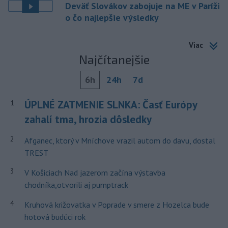
Deväť Slovákov zabojuje na ME v Paríži
o čo najlepšie výsledky
Viac
Najčítanejšie
6h
24h
7d
ÚPLNÉ ZATMENIE SLNKA: Časť Európy
1
zahalí tma, hrozia dôsledky
2
Afganec, ktorý v Mníchove vrazil autom do davu, dostal
TREST
3
V Košiciach Nad jazerom začína výstavba
chodníka,otvorili aj pumptrack
4
Kruhová križovatka v Poprade v smere z Hozelca bude
hotová budúci rok