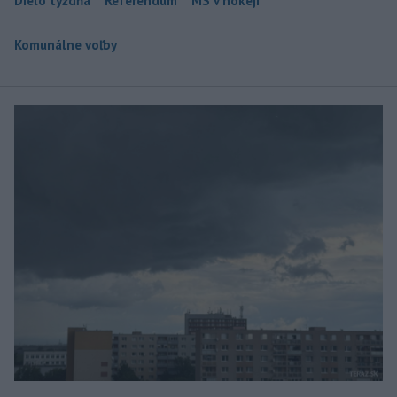
Dielo týždňa
Referendum
MS v hokeji
Komunálne voľby