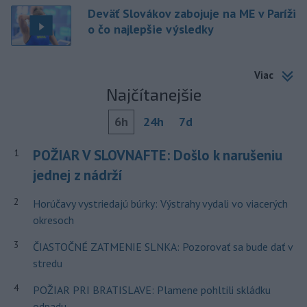
Deväť Slovákov zabojuje na ME v Paríži
o čo najlepšie výsledky
Viac
Najčítanejšie
6h
24h
7d
POŽIAR V SLOVNAFTE: Došlo k narušeniu
1
jednej z nádrží
2
Horúčavy vystriedajú búrky: Výstrahy vydali vo viacerých
okresoch
3
ČIASTOČNÉ ZATMENIE SLNKA: Pozorovať sa bude dať v
stredu
4
POŽIAR PRI BRATISLAVE: Plamene pohltili skládku
odpadu