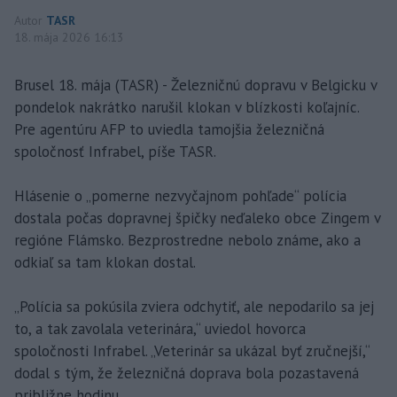
Autor
TASR
18. mája 2026 16:13
Brusel 18. mája (TASR) - Železničnú dopravu v Belgicku v
pondelok nakrátko narušil klokan v blízkosti koľajníc.
Pre agentúru AFP to uviedla tamojšia železničná
spoločnosť Infrabel, píše TASR.
Hlásenie o „pomerne nezvyčajnom pohľade“ polícia
dostala počas dopravnej špičky neďaleko obce Zingem v
regióne Flámsko. Bezprostredne nebolo známe, ako a
odkiaľ sa tam klokan dostal.
„Polícia sa pokúsila zviera odchytiť, ale nepodarilo sa jej
to, a tak zavolala veterinára,“ uviedol hovorca
spoločnosti Infrabel. „Veterinár sa ukázal byť zručnejší,“
dodal s tým, že železničná doprava bola pozastavená
približne hodinu.