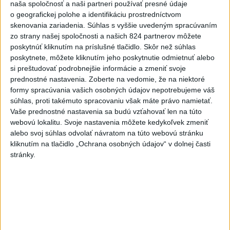
naša spoločnosť a naši partneri používať presné údaje
Zobraziť viac
Info
o geografickej polohe a identifikáciu prostredníctvom
skenovania zariadenia. Súhlas s vyššie uvedeným spracúvaním
zo strany našej spoločnosti a našich 824 partnerov môžete
Najnovšie videá
Najsledovanejšie videá
poskytnúť kliknutím na príslušné tlačidlo. Skôr než súhlas
poskytnete, môžete kliknutím jeho poskytnutie odmietnuť alebo
si preštudovať podrobnejšie informácie a zmeniť svoje
⁉️FICO, KDE STE⁉️ČO TIE VAŠE DRÍSTY
O BENZÍNE⁉️VŠETKÝCH...
prednostné nastavenia.
Zoberte na vedomie, že na niektoré
formy spracúvania vašich osobných údajov nepotrebujeme váš
dnes 17:02
|
Jakab Július
|
1008
zobrazení
súhlas, proti takémuto spracovaniu však máte právo namietať.
Vaše prednostné nastavenia sa budú vzťahovať len na túto
Taraba: Rozvíjame všetky kúty
Slovenska
webovú lokalitu. Svoje nastavenia môžete kedykoľvek zmeniť
alebo svoj súhlas odvolať návratom na túto webovú stránku
dnes 16:57
|
Taraba Tomáš
|
1402
zobrazení
kliknutím na tlačidlo „Ochrana osobných údajov“ v dolnej časti
stránky.
🔥 ZBLÁZNILI SA❓️ŠTÁT CHCE VYBRAŤ
OD ŠOFÉROV 10x VIAC P...
dnes 16:40
|
Uhrík Milan
|
423
zobrazení
Najnovšie statusy štátnych inštitúcií
🚨AKTUÁLNE: 🔥PRI POŽIARI LESNÉHO
PORASTU V TRSTÍNE ZAS...