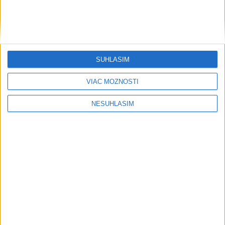
....
SÚHLASÍM
VIAC MOŽNOSTÍ
NESÚHLASÍM
Neprehliadnite