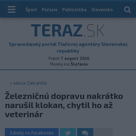
Index
Šport
Počasie
Publicistika
Slovensko
Zahranič
TERAZ
.SK
Spravodajský portál Tlačovej agentúry Slovenskej
republiky
Piatok
7. august 2026
Meniny má
Štefánia
< sekcia
Zahraničie
Železničnú dopravu nakrátko
narušil klokan, chytil ho až
veterinár
Zdieľaj na Facebooku