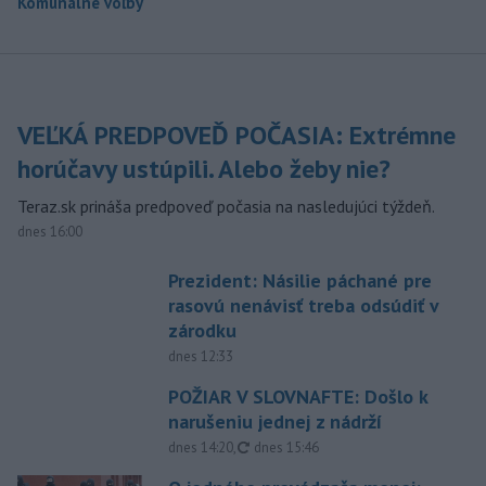
Komunálne voľby
VEĽKÁ PREDPOVEĎ POČASIA: Extrémne
horúčavy ustúpili. Alebo žeby nie?
Teraz.sk prináša predpoveď počasia na nasledujúci týždeň.
dnes 16:00
Prezident: Násilie páchané pre
rasovú nenávisť treba odsúdiť v
zárodku
dnes 12:33
POŽIAR V SLOVNAFTE: Došlo k
narušeniu jednej z nádrží
aktualizované
dnes 14:20
,
dnes 15:46