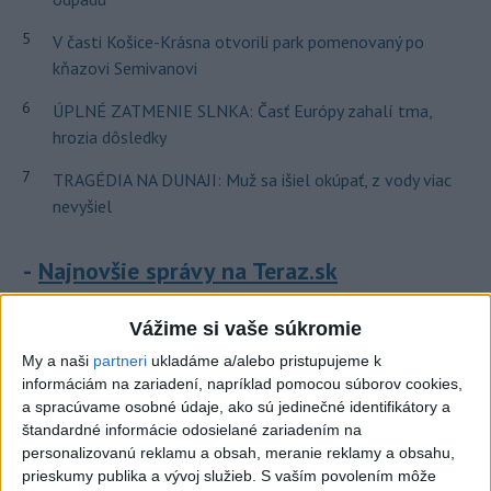
5
V časti Košice-Krásna otvorili park pomenovaný po
kňazovi Semivanovi
6
ÚPLNÉ ZATMENIE SLNKA: Časť Európy zahalí tma,
hrozia dôsledky
7
TRAGÉDIA NA DUNAJI: Muž sa išiel okúpať, z vody viac
nevyšiel
Najnovšie správy na Teraz.sk
Vyhlásenia
Vážime si vaše súkromie
Priame prenosy z Národnej rady SR
My a naši
partneri
ukladáme a/alebo pristupujeme k
informáciám na zariadení, napríklad pomocou súborov cookies,
a spracúvame osobné údaje, ako sú jedinečné identifikátory a
štandardné informácie odosielané zariadením na
Politika na sociálnych sieťach
personalizovanú reklamu a obsah, meranie reklamy a obsahu,
prieskumy publika a vývoj služieb.
S vaším povolením môže