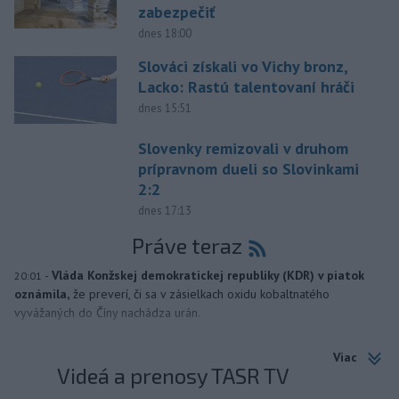
zabezpečiť
dnes 18:00
Slováci získali vo Vichy bronz,
Lacko: Rastú talentovaní hráči
dnes 15:51
Slovenky remizovali v druhom
prípravnom dueli so Slovinkami
2:2
dnes 17:13
Práve teraz
-
Vláda Konžskej demokratickej republiky (KDR) v piatok
20:01
oznámila,
že preverí, či sa v zásielkach oxidu kobaltnatého
vyvážaných do Číny nachádza urán.
Viac
Videá a prenosy TASR TV