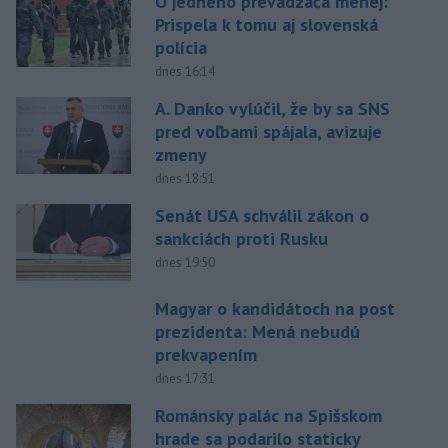
O jedného prevádzača menej:
Prispela k tomu aj slovenská
polícia
dnes 16:14
A. Danko vylúčil, že by sa SNS
pred voľbami spájala, avizuje
zmeny
dnes 18:51
Senát USA schválil zákon o
sankciách proti Rusku
dnes 19:50
Magyar o kandidátoch na post
prezidenta: Mená nebudú
prekvapením
dnes 17:31
Románsky palác na Spišskom
hrade sa podarilo staticky