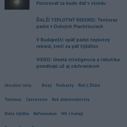
Pozorovať sa bude dať v stredu
ĎALŠÍ TEPLOTNÝ REKORD: Tentoraz
padol v Dolných Plachtinciach
V Budapešti opäť padol teplotný
rekord, tretí za päť týždňov
VIDEO: Umelá inteligencia a robotika
pomáhajú už aj záchranárom
Aktuálne témy:
Kvízy
Podcasty
Rok Ľ.Štúra
Turizmus
Cestovanie
Rok dobrovoľníctva
Dielo týždňa
Referendum
MS v hokeji