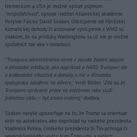
Nemeckom a USA je možné opísať pojmom
"
nespoľahlivosť
", opisuje riaditeľ Atlantickej akadémie
Porýnie-Falcko David Sirakov. Odstúpenie od Parížskej
klimatickej dohody či avizované vystúpenie z WHO sú
znakom, že na prísľuby Washingtonu sa už nie je možné
spoľahnúť tak ako v minulosti.
"
Trumpova administratíva nemá v zásade žiaden záujem
o dlhodobé inštitúcie, ako napríklad o NATO. Trumpovi ide
o krátkodobé víťazstvá a dohody, a nie o dlhodobú
spoluprácu založenú na dôvere,
" tvrdí Böller. "
Zdá sa, že
Trumpovo správanie práve vo volebnom roku slúži
jedinému cieľu – byť znova zvolený,
" dodáva.
Sirakov navyše upozorňuje na to, že Trump sa orientuje
skôr na autokratov, ako napríklad na ruského prezidenta
Vladimira Putina, čínskeho prezidenta Si Ťin-pchinga či
severokórejského vodcu Kim Čong-una, a svojich