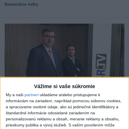
Komunálne voľby
Vážime si vaše súkromie
My a naši
partneri
ukladáme a/alebo pristupujeme k
informáciám na zariadení, napríklad pomocou súborov cookies,
a spracúvame osobné údaje, ako sú jedinečné identifikátory a
J. Božik: Financovanie samospráv nie je
štandardné informácie odosielané zariadením na
personalizovanú reklamu a obsah, meranie reklamy a obsahu,
ich jediný problém
prieskumy publika a vývoj služieb.
S vaším povolením môže