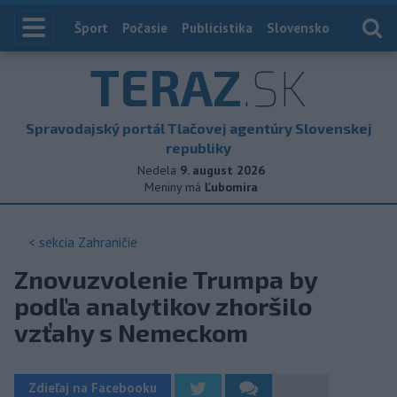
Index
Šport
Počasie
Publicistika
Slovensko
Zahranič
TERAZ
.SK
Spravodajský portál Tlačovej agentúry Slovenskej
republiky
Nedela
9. august 2026
Meniny má
Ľubomíra
< sekcia
Zahraničie
Znovuzvolenie Trumpa by
podľa analytikov zhoršilo
vzťahy s Nemeckom
Zdieľaj na Facebooku