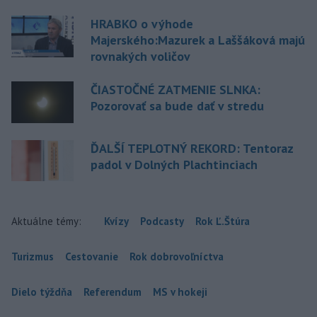
HRABKO o výhode
Majerského:Mazurek a Laššáková majú
rovnakých voličov
ČIASTOČNÉ ZATMENIE SLNKA:
Pozorovať sa bude dať v stredu
ĎALŠÍ TEPLOTNÝ REKORD: Tentoraz
padol v Dolných Plachtinciach
Aktuálne témy:
Kvízy
Podcasty
Rok Ľ.Štúra
Turizmus
Cestovanie
Rok dobrovoľníctva
Dielo týždňa
Referendum
MS v hokeji