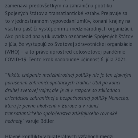
zameriava predovšetkým na zahraničnú politiku
Spojených štátov a transatlantické vzťahy. Prejavuje sa
to v jednostrannom vypovedaní zmlúv, konaní krajiny na
vlastnú päsť či vystúpením z medzinárodných organizácií.
Ako príklad analytik uvádza oznámenie Spojených štátov
z júla, že vystupujú zo Svetovej zdravotníckej organizácie
(WHO) – a to práve uprostred celosvetovej pandémie
COVID-19. Tento krok nadobudne účinnosť 6. júla 2021.
"
Takéto chápanie medzinárodnej politiky nie je len zjavným
porušením zahraničnopolitických tradícií USA po konci
druhej svetovej vojny, ale je aj v rozpore so základnou
orientáciou zahraničnej a bezpečnostnej politiky Nemecka,
ktorá je pevne ukotvená v Európe a v rámci
transatlantického spoločenstva zdieľajúceho rovnaké
hodnoty,
" varuje Böller.
Hlavné konflikty v bilaterálnych vzťahoch medzi