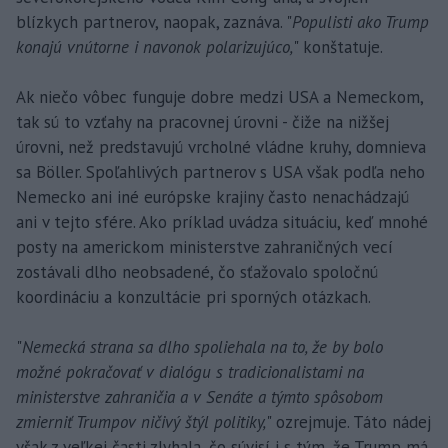
blízkych partnerov, naopak, zaznáva. "
Populisti ako Trump
konajú vnútorne i navonok polarizujúco,
" konštatuje.
Ak niečo vôbec funguje dobre medzi USA a Nemeckom,
tak sú to vzťahy na pracovnej úrovni - čiže na nižšej
úrovni, než predstavujú vrcholné vládne kruhy, domnieva
sa Böller. Spoľahlivých partnerov s USA však podľa neho
Nemecko ani iné európske krajiny často nenachádzajú
ani v tejto sfére. Ako príklad uvádza situáciu, keď mnohé
posty na americkom ministerstve zahraničných vecí
zostávali dlho neobsadené, čo sťažovalo spoločnú
koordináciu a konzultácie pri sporných otázkach.
"
Nemecká strana sa dlho spoliehala na to, že by bolo
možné pokračovať v dialógu s tradicionalistami na
ministerstve zahraničia a v Senáte a týmto spôsobom
zmierniť Trumpov ničivý štýl politiky,
" ozrejmuje. Táto nádej
však z veľkej časti zlyhala, čo súvisí i s tým, že Trump má