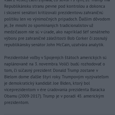
Republikánsku stranu pevne pod kontrolou a dokonca
i skúsení senátori kritizovali prezidentovu zahraničnú
politiku len vo výnimočných prípadoch. Ďalším dôvodom
je, že mnohí zo spomínaných tradicionalistov už
medzičasom nie sú v úrade, ako napríklad šéf senátneho
výboru pre zahraničné záležitosti Bob Corker či zosnulý
republikánsky senátor John McCain, uzatvára analytik.
Prezidentské voľby v Spojených štátoch amerických sú
naplánované na 3. novembra. Voliči budú rozhodovať o
tom, či súčasný prezident Donald Trump zostane v
Bielom dome ďalšie štyri roky. Trumpovým vyzývateľom
je demokratický kandidát Joe Biden, ktorý bol
viceprezidentom v ére úradovania prezidenta Baracka
Obamu (2009-2017). Trump je v poradí 45. americkým
prezidentom.