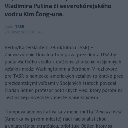
Vladimira Putina či severokórejského
vodcu Kim Čong-una.
Autor
TASR
29. októbra 2020 9:41
Berlín/Kaiserslautern 29. októbra (TASR) –
Znovuzvolenie Donalda Trumpa za prezidenta USA by
podľa všetkého viedlo k ďalšiemu zhoršeniu vzájomných
vzťahov medzi Washingtonom a Berlínom. V rozhovore
pre TASR o nemecko-amerických vzťahov to krátko pred
prezidentskými voľbami v Spojených štátoch povedal
Florian Böller, profesor politických vied, ktorý pôsobí na
Technickej univerzite v meste Kaiserslautern.
Trumpova administratíva sa v mene motta "
America First
"
(Amerika na prvom mieste) riadi nacionalistickou
a unilaterálnou stratégiou, približuje Böller, ktorý sa