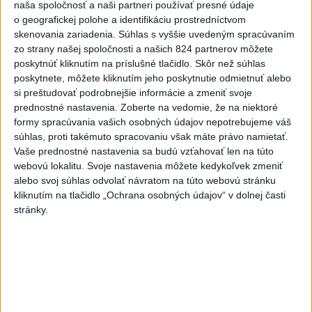
naša spoločnosť a naši partneri používať presné údaje
V relácii Štúdio TASR sa Oliver Remiaš o reforme samospráv
o geografickej polohe a identifikáciu prostredníctvom
rozprával s predsedom Združenia miest a obcí Slovenska
skenovania zariadenia. Súhlas s vyššie uvedeným spracúvaním
Jozefom Božikom. Reláciu nájdete aj na YouTube a
zo strany našej spoločnosti a našich 824 partnerov môžete
podcastových platformách.
poskytnúť kliknutím na príslušné tlačidlo. Skôr než súhlas
dnes 7:00
poskytnete, môžete kliknutím jeho poskytnutie odmietnuť alebo
si preštudovať podrobnejšie informácie a zmeniť svoje
V nedeľu bude jasno alebo len
prednostné nastavenia.
Zoberte na vedomie, že na niektoré
malá oblačnosť
formy spracúvania vašich osobných údajov nepotrebujeme váš
dnes 6:14
súhlas, proti takémuto spracovaniu však máte právo namietať.
Vaše prednostné nastavenia sa budú vzťahovať len na túto
Venhart:Bomba v Nagasaki bola
webovú lokalitu. Svoje nastavenia môžete kedykoľvek zmeniť
silnejšia ako v Hirošime,no
alebo svoj súhlas odvolať návratom na túto webovú stránku
menej účinná
kliknutím na tlačidlo „Ochrana osobných údajov“ v dolnej časti
stránky.
dnes 8:24
OTESTUJTE SA: Rozumiete
slovenským nárečiam? Tieto
slová vás potrápia
dnes 7:00