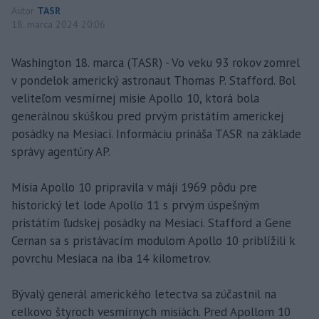
Autor
TASR
18. marca 2024 20:06
Washington 18. marca (TASR) - Vo veku 93 rokov zomrel
v pondelok americký astronaut Thomas P. Stafford. Bol
veliteľom vesmírnej misie Apollo 10, ktorá bola
generálnou skúškou pred prvým pristátím americkej
posádky na Mesiaci. Informáciu prináša TASR na základe
správy agentúry AP.
Misia Apollo 10 pripravila v máji 1969 pôdu pre
historický let lode Apollo 11 s prvým úspešným
pristátím ľudskej posádky na Mesiaci. Stafford a Gene
Cernan sa s pristávacím modulom Apollo 10 priblížili k
povrchu Mesiaca na iba 14 kilometrov.
Bývalý generál amerického letectva sa zúčastnil na
celkovo štyroch vesmírnych misiách. Pred Apollom 10