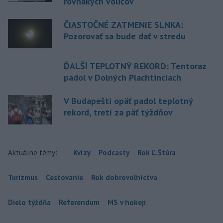
rovnakých voličov
ČIASTOČNÉ ZATMENIE SLNKA:
Pozorovať sa bude dať v stredu
ĎALŠÍ TEPLOTNÝ REKORD: Tentoraz
padol v Dolných Plachtinciach
V Budapešti opäť padol teplotný
rekord, tretí za päť týždňov
Aktuálne témy:
Kvízy
Podcasty
Rok Ľ.Štúra
Turizmus
Cestovanie
Rok dobrovoľníctva
Dielo týždňa
Referendum
MS v hokeji