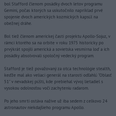
bol Stafford členom posádky dvoch letov programu
Gemini, počas ktorých sa uskutočnilo napríklad prvé
spojenie dvoch amerických kozmických kapsúl na
obežnej dráhe.
Bol tiež členom americkej časti projektu Apollo-Sojuz, v
rámci ktorého sa na orbite v roku 1975 historicky po
prvýkrát spojili americká a sovietska vesmírna loď a ich
posádky absolvovali spoločný vedecký program.
Stafford je tiež považovaný za otca technológie stealth,
keďže mal ako veliaci generál na starosti odľahlú "Oblasť
51" v nevadskej púšti, kde prebiehal vývoj lietadiel s
vysokou odolnosťou voči zachyteniu radarom.
Po jeho smrti ostáva nažive už iba sedem z celkovo 24
astronautov niekdajšieho programu Apollo.