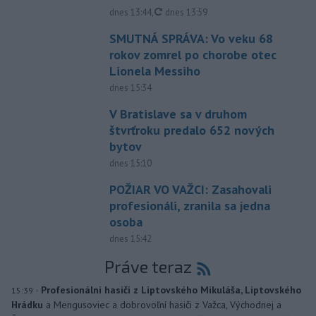
aktualizované
dnes 13:44
,
dnes 13:59
SMUTNÁ SPRÁVA: Vo veku 68
rokov zomrel po chorobe otec
Lionela Messiho
dnes 15:34
V Bratislave sa v druhom
štvrťroku predalo 652 nových
bytov
dnes 15:10
POŽIAR VO VAŽCI: Zasahovali
profesionáli, zranila sa jedna
osoba
dnes 15:42
Práve teraz
-
Profesionálni hasiči z Liptovského Mikuláša, Liptovského
15:39
Hrádku
a Mengusoviec a dobrovoľní hasiči z Važca, Východnej a