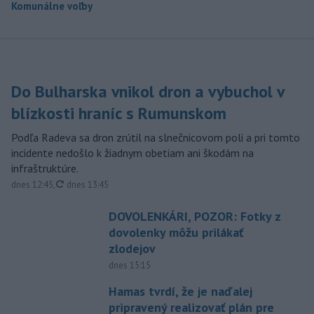
Komunálne voľby
Do Bulharska vnikol dron a vybuchol v
blízkosti hraníc s Rumunskom
Podľa Radeva sa dron zrútil na slnečnicovom poli a pri tomto
incidente nedošlo k žiadnym obetiam ani škodám na
infraštruktúre.
aktualizované
dnes 12:45
,
dnes 13:45
DOVOLENKÁRI, POZOR: Fotky z
dovolenky môžu prilákať
zlodejov
dnes 15:15
Hamas tvrdí, že je naďalej
pripravený realizovať plán pre