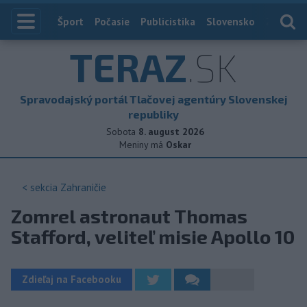
Index
Šport
Počasie
Publicistika
Slovensko
Zahranič
TERAZ
.SK
Spravodajský portál Tlačovej agentúry Slovenskej
republiky
Sobota
8. august 2026
Meniny má
Oskar
< sekcia
Zahraničie
Zomrel astronaut Thomas
Stafford, veliteľ misie Apollo 10
Zdieľaj na Facebooku