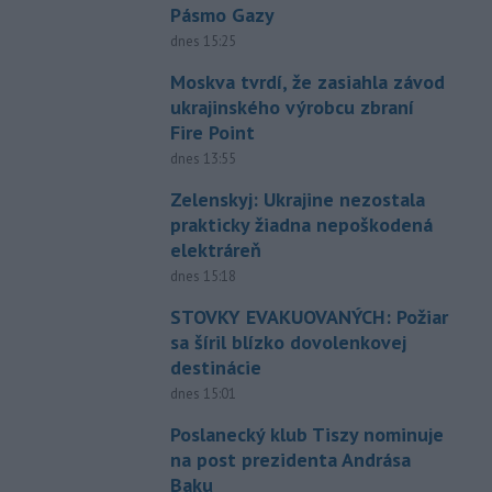
Pásmo Gazy
dnes 15:25
Moskva tvrdí, že zasiahla závod
ukrajinského výrobcu zbraní
Fire Point
dnes 13:55
Zelenskyj: Ukrajine nezostala
prakticky žiadna nepoškodená
elektráreň
dnes 15:18
STOVKY EVAKUOVANÝCH: Požiar
sa šíril blízko dovolenkovej
destinácie
dnes 15:01
Poslanecký klub Tiszy nominuje
na post prezidenta Andrása
Baku