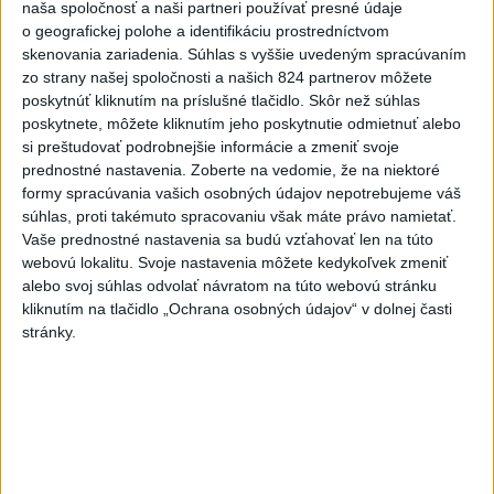
naša spoločnosť a naši partneri používať presné údaje
o geografickej polohe a identifikáciu prostredníctvom
3
ČIASTOČNÉ ZATMENIE SLNKA: Pozorovať sa bude dať v
skenovania zariadenia. Súhlas s vyššie uvedeným spracúvaním
stredu
zo strany našej spoločnosti a našich 824 partnerov môžete
poskytnúť kliknutím na príslušné tlačidlo. Skôr než súhlas
4
V časti Košice-Krásna otvorili park pomenovaný po
poskytnete, môžete kliknutím jeho poskytnutie odmietnuť alebo
kňazovi Semivanovi
si preštudovať podrobnejšie informácie a zmeniť svoje
prednostné nastavenia.
Zoberte na vedomie, že na niektoré
5
ÚPLNÉ ZATMENIE SLNKA: Časť Európy zahalí tma,
formy spracúvania vašich osobných údajov nepotrebujeme váš
hrozia dôsledky
súhlas, proti takémuto spracovaniu však máte právo namietať.
Vaše prednostné nastavenia sa budú vzťahovať len na túto
6
INTOXIKOVALA SA OSOBA: Požiar v Braväcove zasiahol
webovú lokalitu. Svoje nastavenia môžete kedykoľvek zmeniť
10 stavieb
alebo svoj súhlas odvolať návratom na túto webovú stránku
kliknutím na tlačidlo „Ochrana osobných údajov“ v dolnej časti
7
Pekárka zachránila život svojim zákazníkom, ktorí sa pár
stránky.
dní neukázali
Najnovšie správy na Teraz.sk
Vyhlásenia
Priame prenosy z Národnej rady SR