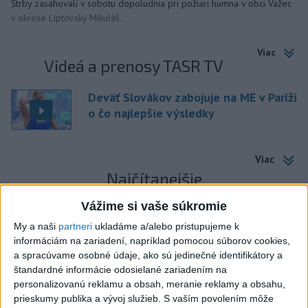
Štrby zasahovali v sobotu dopoludnia pri požiari humna v obci Važec
v okrese Liptovský Mikuláš.
Viac
Videá a prenosy TASR TV
Deväť Slovákov zabojuje na ME v Paríži
o čo najlepšie výsledky
Viac
Najčítanejšie
6h
24h
7d
Vážime si vaše súkromie
My a naši
partneri
ukladáme a/alebo pristupujeme k
Do Bulharska vnikol dron a vybuchol v
1
informáciám na zariadení, napríklad pomocou súborov cookies,
a spracúvame osobné údaje, ako sú jedinečné identifikátory a
blízkosti hraníc s Rumunskom
štandardné informácie odosielané zariadením na
personalizovanú reklamu a obsah, meranie reklamy a obsahu,
2
Na Kamzíku v Bratislave v sobotu otvoria nové Šantisko
prieskumy publika a vývoj služieb.
S vaším povolením môže
pre deti