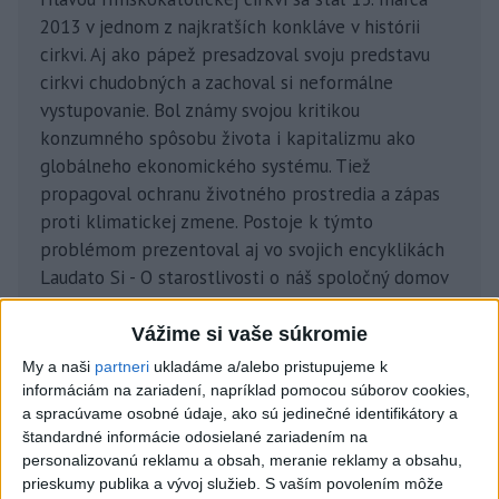
2013 v jednom z najkratších konkláve v histórii
cirkvi. Aj ako pápež presadzoval svoju predstavu
cirkvi chudobných a zachoval si neformálne
vystupovanie. Bol známy svojou kritikou
konzumného spôsobu života i kapitalizmu ako
globálneho ekonomického systému. Tiež
propagoval ochranu životného prostredia a zápas
proti klimatickej zmene. Postoje k týmto
problémom prezentoval aj vo svojich encyklikách
Laudato Si - O starostlivosti o náš spoločný domov
(2015) a Fratelli tutti – O bratstve a sociálnom
priateľstve (2020).
Vážime si vaše súkromie
My a naši
partneri
ukladáme a/alebo pristupujeme k
V roku 2021 navštívil Slovensko. Počas štvordňovej
informáciám na zariadení, napríklad pomocou súborov cookies,
a spracúvame osobné údaje, ako sú jedinečné identifikátory a
pastoračnej cesty (12. - 15. septembra) absolvoval
štandardné informácie odosielané zariadením na
stretnutia s najvyššími predstaviteľmi štátu,
personalizovanú reklamu a obsah, meranie reklamy a obsahu,
zástupcami náboženských obcí, ako aj židovskej či
prieskumy publika a vývoj služieb.
S vaším povolením môže