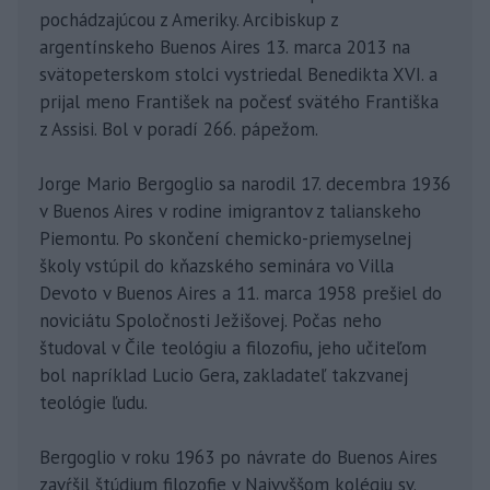
pochádzajúcou z Ameriky. Arcibiskup z
argentínskeho Buenos Aires 13. marca 2013 na
svätopeterskom stolci vystriedal Benedikta XVI. a
prijal meno František na počesť svätého Františka
z Assisi. Bol v poradí 266. pápežom.
Jorge Mario Bergoglio sa narodil 17. decembra 1936
v Buenos Aires v rodine imigrantov z talianskeho
Piemontu. Po skončení chemicko-priemyselnej
školy vstúpil do kňazského seminára vo Villa
Devoto v Buenos Aires a 11. marca 1958 prešiel do
noviciátu Spoločnosti Ježišovej. Počas neho
študoval v Čile teológiu a filozofiu, jeho učiteľom
bol napríklad Lucio Gera, zakladateľ takzvanej
teológie ľudu.
Bergoglio v roku 1963 po návrate do Buenos Aires
zavŕšil štúdium filozofie v Najvyššom kolégiu sv.