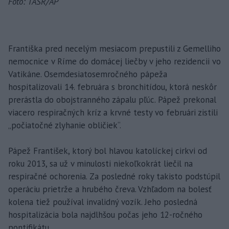
Foto: TASR/AP
Františka pred necelým mesiacom prepustili z Gemelliho
nemocnice v Ríme do domácej liečby v jeho rezidencii vo
Vatikáne. Osemdesiatosemročného pápeža
hospitalizovali 14. februára s bronchitídou, ktorá neskôr
prerástla do obojstranného zápalu pľúc. Pápež prekonal
viacero respiračných kríz a krvné testy vo februári zistili
„počiatočné zlyhanie obličiek“.
Pápež František, ktorý bol hlavou katolíckej cirkvi od
roku 2013, sa už v minulosti niekoľkokrát liečil na
respiračné ochorenia. Za posledné roky takisto podstúpil
operáciu prietrže a hrubého čreva. Vzhľadom na bolesť
kolena tiež používal invalidný vozík. Jeho posledná
hospitalizácia bola najdlhšou počas jeho 12-ročného
pontifikátu.