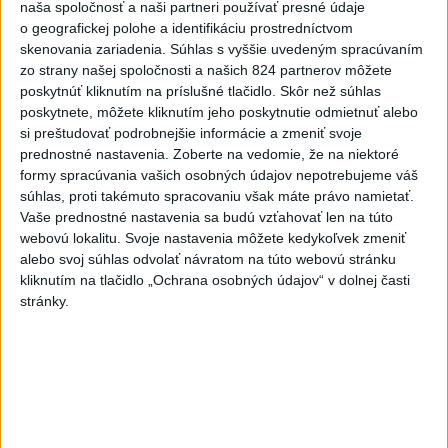
rómskej komunity. Navštívil Bratislavu, Košice,
naša spoločnosť a naši partneri používať presné údaje
Prešov a program jeho cesty vyvrcholil v Šaštíne,
o geografickej polohe a identifikáciu prostredníctvom
kde na sviatok Sedembolestnej Panny Márie,
skenovania zariadenia. Súhlas s vyššie uvedeným spracúvaním
zo strany našej spoločnosti a našich 824 partnerov môžete
patrónky Slovenska, odslúžil slávnostnú omšu.
poskytnúť kliknutím na príslušné tlačidlo. Skôr než súhlas
poskytnete, môžete kliknutím jeho poskytnutie odmietnuť alebo
si preštudovať podrobnejšie informácie a zmeniť svoje
prednostné nastavenia.
Zoberte na vedomie, že na niektoré
formy spracúvania vašich osobných údajov nepotrebujeme váš
súhlas, proti takémuto spracovaniu však máte právo namietať.
Vaše prednostné nastavenia sa budú vzťahovať len na túto
webovú lokalitu. Svoje nastavenia môžete kedykoľvek zmeniť
alebo svoj súhlas odvolať návratom na túto webovú stránku
kliknutím na tlačidlo „Ochrana osobných údajov“ v dolnej časti
Zdieľaj na Facebooku
stránky.