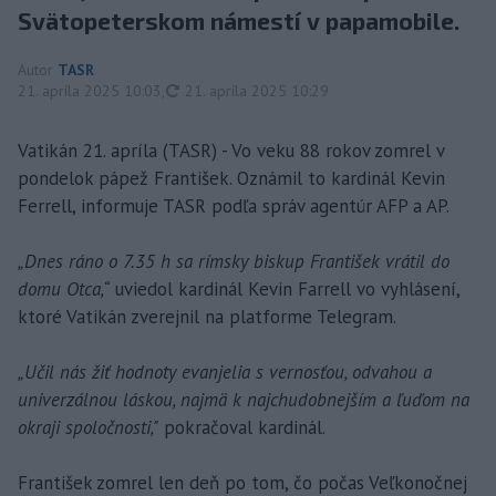
Svätopeterskom námestí v papamobile.
Autor
TASR
aktualizované
21. apríla 2025 10:03
,
21. apríla 2025 10:29
Vatikán 21. apríla (TASR) - Vo veku 88 rokov zomrel v
pondelok pápež František. Oznámil to kardinál Kevin
Ferrell, informuje TASR podľa správ agentúr AFP a AP.
„Dnes ráno o 7.35 h sa rímsky biskup František vrátil do
domu Otca,“
uviedol kardinál Kevin Farrell vo vyhlásení,
ktoré Vatikán zverejnil na platforme Telegram.
„Učil nás žiť hodnoty evanjelia s vernosťou, odvahou a
univerzálnou láskou, najmä k najchudobnejším a ľuďom na
okraji spoločnosti,"
pokračoval kardinál.
František zomrel len deň po tom, čo počas Veľkonočnej