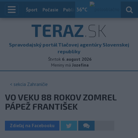
36
°C
Index
Šport
Počasie
Publicistika
Slovensko
Zahranič
TERAZ
.SK
Spravodajský portál Tlačovej agentúry Slovenskej
republiky
Štvrtok
6. august 2026
Meniny má
Jozefína
< sekcia
Zahraničie
VO VEKU 88 ROKOV ZOMREL
PÁPEŽ FRANTIŠEK
Zdieľaj na Facebooku