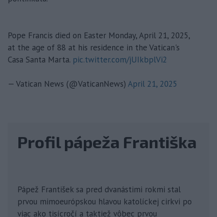
Pope Francis died on Easter Monday, April 21, 2025,
at the age of 88 at his residence in the Vatican's
Casa Santa Marta.
pic.twitter.com/jUIkbplVi2
— Vatican News (@VaticanNews)
April 21, 2025
Profil pápeža Františka
Pápež František sa pred dvanástimi rokmi stal
prvou mimoeurópskou hlavou katolíckej cirkvi po
viac ako tisícročí a taktiež vôbec prvou