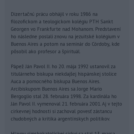
Dizertačnú prácu obhájil v roku 1986 na
filozofickom a teologickom kolégiu PTH Sankt
Georgen vo Frankfurte nad Mohanom. Predstavení
ho následne poslali znovu na jezuitské kolégium v
Buenos Aires a potom na seminár do Córdoby, kde
pôsobil ako profesor a špirituál.
Pápež Ján Pavol II. ho 20. mája 1992 ustanovil za
titulárneho biskupa niekdajšej hispánskej stolice
Auca a pomocného biskupa Buenos Aires.
Arcibiskupom Buenos Aires sa Jorge Mario
Bergoglio stal 28. februára 1998. Za kardinála ho
Ján Pavol II. vymenoval 21. februára 2001. Aj v tejto
cirkevnej hodnosti si zachoval povesť zástancu
chudobných a kritika argentínskych politikov.
Hlavou rímskokatolíckej cirkvi sa stal 13. marca