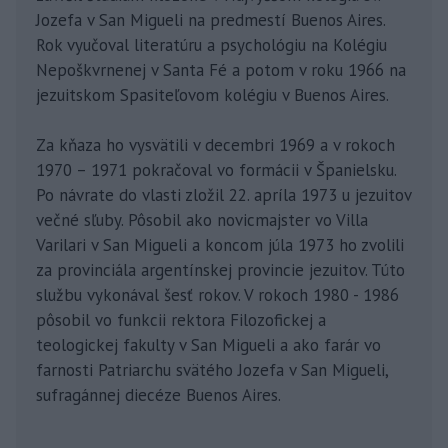
Jozefa v San Migueli na predmestí Buenos Aires.
Rok vyučoval literatúru a psychológiu na Kolégiu
Nepoškvrnenej v Santa Fé a potom v roku 1966 na
jezuitskom Spasiteľovom kolégiu v Buenos Aires.
Za kňaza ho vysvätili v decembri 1969 a v rokoch
1970 – 1971 pokračoval vo formácii v Španielsku.
Po návrate do vlasti zložil 22. apríla 1973 u jezuitov
večné sľuby. Pôsobil ako novicmajster vo Villa
Varilari v San Migueli a koncom júla 1973 ho zvolili
za provinciála argentínskej provincie jezuitov. Túto
službu vykonával šesť rokov. V rokoch 1980 - 1986
pôsobil vo funkcii rektora Filozofickej a
teologickej fakulty v San Migueli a ako farár vo
farnosti Patriarchu svätého Jozefa v San Migueli,
sufragánnej diecéze Buenos Aires.