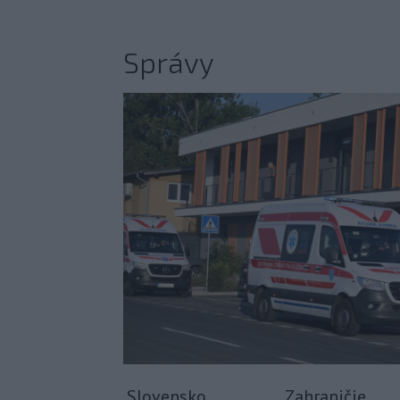
Správy
Slovensko
Zahraničie