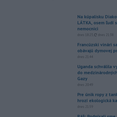
Na kúpalisku Diak
LÁTKA, osem ľudí s
nemocnici
aktualizovan
dnes 18:23
,
dnes 21:38
Francúzski vinári s
obávajú dymovej pr
dnes 21:44
Uganda schválila v
do medzinárodných
Gazy
dnes 20:49
Pre únik ropy z ta
hrozí ekologická k
dnes 21:59
Ráž: Podpísali sme