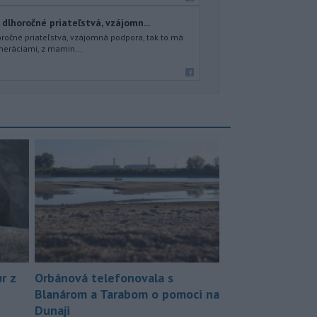
 dlhoročné priateľstvá, vzájomn...
oročné priateľstvá, vzájomná podpora, tak to má
neráciami, z mamin...
r z
Orbánová telefonovala s
Blanárom a Tarabom o pomoci na
Dunaji