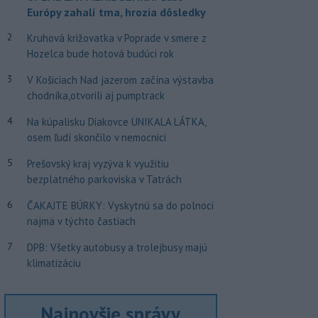
Európy zahalí tma, hrozia dôsledky
2
Kruhová križovatka v Poprade v smere z
Hozelca bude hotová budúci rok
3
V Košiciach Nad jazerom začína výstavba
chodníka,otvorili aj pumptrack
4
Na kúpalisku Diakovce UNIKALA LÁTKA,
osem ľudí skončilo v nemocnici
5
Prešovský kraj vyzýva k využitiu
bezplatného parkoviska v Tatrách
6
ČAKAJTE BÚRKY: Vyskytnú sa do polnoci
najmä v týchto častiach
7
DPB: Všetky autobusy a trolejbusy majú
klimatizáciu
Najnovšie správy