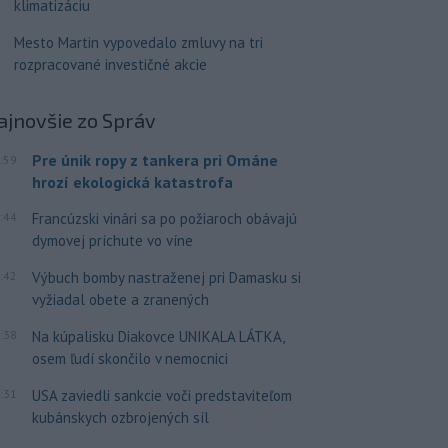
klimatizáciu
Mesto Martin vypovedalo zmluvy na tri
rozpracované investičné akcie
ajnovšie
zo Správ
Pre únik ropy z tankera pri Ománe
:59
hrozí ekologická katastrofa
:44
Francúzski vinári sa po požiaroch obávajú
dymovej príchute vo víne
:42
Výbuch bomby nastraženej pri Damasku si
vyžiadal obete a zranených
:38
Na kúpalisku Diakovce UNIKALA LÁTKA,
osem ľudí skončilo v nemocnici
:31
USA zaviedli sankcie voči predstaviteľom
kubánskych ozbrojených síl