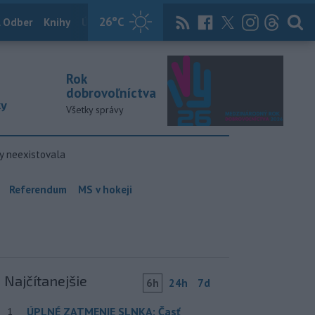
26
°C
 Odber
Knihy
Útulkovo
Magazín
News Now
Archív
TASR
Rok
dobrovoľníctva
ky
Všetky správy
y neexistovala
Referendum
MS v hokeji
Najčítanejšie
6h
24h
7d
ÚPLNÉ ZATMENIE SLNKA: Časť
1