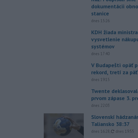
dokumentácii obno
stanice
dnes 15:26
KDH žiada ministra
vysvetlenie nákup
systémov
dnes 17:40
V Budapešti opäť p
rekord, tretí za pä
dnes 19:15
Twente deklasoval
prvom zápase 3. pr
dnes 22:03
Slovenskí hádzanár
Taliansko 38:37
aktualizovan
dnes 16:28
,
dnes 19:55