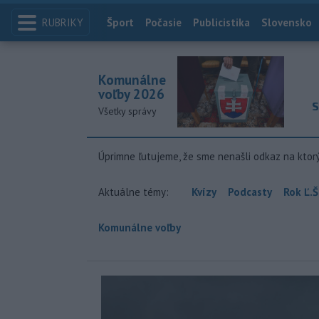
RUBRIKY
Index
Šport
Počasie
Publicistika
Slovensko
Komunálne
voľby 2026
S
Všetky správy
Úprimne ľutujeme, že sme nenašli odkaz na ktor
Aktuálne témy:
Kvízy
Podcasty
Rok Ľ.Š
Komunálne voľby