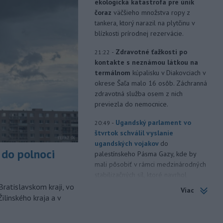
ekologická katastrofa pre únik
čoraz
väčšieho množstva ropy z
tankera, ktorý narazil na plytčinu v
blízkosti prírodnej rezervácie.
-
Zdravotné ťažkosti po
21:22
kontakte s neznámou látkou na
termálnom
kúpalisku v Diakovciach v
okrese Šaľa malo 16 osôb. Záchranná
zdravotná služba osem z nich
previezla do nemocnice.
-
Ugandský parlament vo
20:49
štvrtok schválil vyslanie
ugandských vojakov
do
do polnoci
palestínskeho Pásma Gazy, kde by
mali pôsobiť v rámci medzinárodných
stabilizačných síl, ktoré navrhol
americký prezident Donald Trump.
Bratislavskom kraji, vo
Viac
ilinského kraja a v
-
Anglická futbalová asociácia
20:07
(FA) stiahla svoju podporu