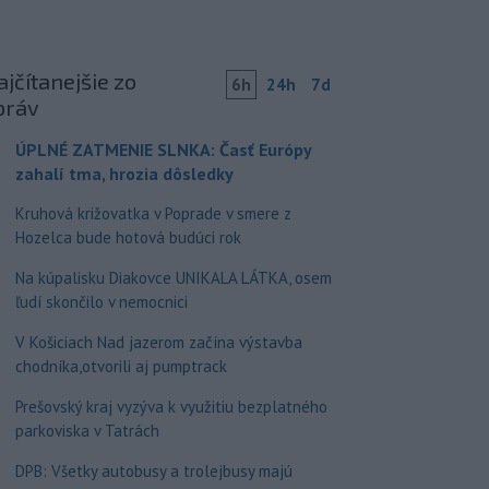
jčítanejšie zo
6h
24h
7d
práv
ÚPLNÉ ZATMENIE SLNKA: Časť Európy
zahalí tma, hrozia dôsledky
Kruhová križovatka v Poprade v smere z
Hozelca bude hotová budúci rok
Na kúpalisku Diakovce UNIKALA LÁTKA, osem
ľudí skončilo v nemocnici
V Košiciach Nad jazerom začína výstavba
chodníka,otvorili aj pumptrack
Prešovský kraj vyzýva k využitiu bezplatného
parkoviska v Tatrách
DPB: Všetky autobusy a trolejbusy majú