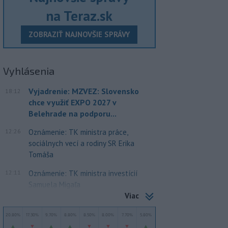
na Teraz.sk
ZOBRAZIŤ NAJNOVŠIE SPRÁVY
Vyhlásenia
Vyjadrenie: MZVEZ: Slovensko
18:12
chce využiť EXPO 2027 v
Belehrade na podporu...
12:26
Oznámenie: TK ministra práce,
sociálnych vecí a rodiny SR Erika
Tomáša
12:11
Oznámenie: TK ministra investícií
Samuela Migaľa
Viac