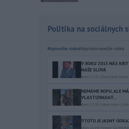
Politika na sociálnych 
Najnovšie videá
Najsledovanejšie videá
V ROKU 2015 NÁS KRIT
NAŠE SLOVÁ
dnes 17:35
|
Šutaj Eštok Matúš
NEMÁME ROPU, ALE MÁM
VLASTIZRADA‼️...
dnes 17:05
|
Jakab Július
|
106
‼️TOTO JE JASNÝ ODKAZ
dnes 16:20
|
Hnutie SLOVENS