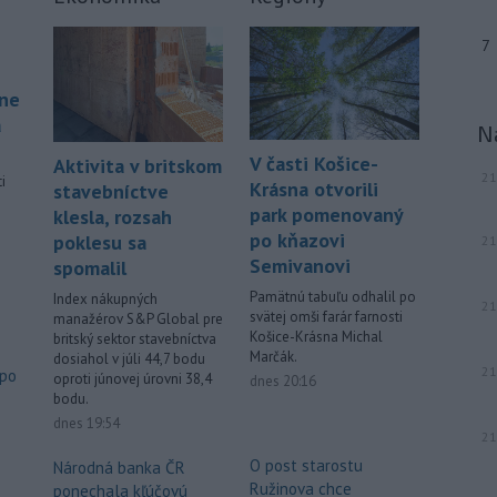
7
áne
á
N
V časti Košice-
Aktivita v britskom
21
i
Krásna otvorili
stavebníctve
park pomenovaný
klesla, rozsah
po kňazovi
poklesu sa
21
.
Semivanovi
spomalil
Pamätnú tabuľu odhalil po
Index nákupných
21
svätej omši farár farnosti
manažérov S&P Global pre
Košice-Krásna Michal
britský sektor stavebníctva
Marčák.
dosiahol v júli 44,7 bodu
21
 po
oproti júnovej úrovni 38,4
dnes 20:16
bodu.
o
dnes 19:54
21
O post starostu
Národná banka ČR
Ružinova chce
ponechala kľúčovú