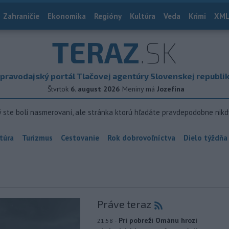
Zahraničie
Ekonomika
Regióny
Kultúra
Veda
Krimi
XML
TERAZ
.SK
pravodajský portál Tlačovej agentúry Slovenskej republi
Štvrtok
6. august 2026
Meniny má
Jozefína
ý ste boli nasmerovaní, ale stránka ktorú hľadáte pravdepodobne nikd
túra
Turizmus
Cestovanie
Rok dobrovoľníctva
Dielo týždňa
Práve teraz
-
Pri pobreží Ománu hrozí
21:58