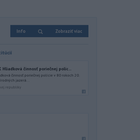
Info
Zobraziť viac
itúcií
iadková činnosť poriečnej políc...
ová činnosť poriečnej polície v 80 rokoch 20.
írodných jazerá...
kej republiky