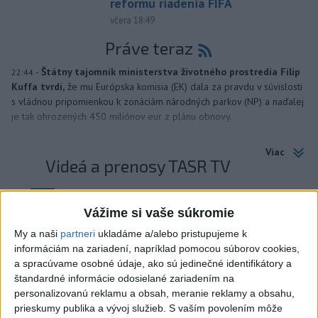
reformu riadenia FIFA
včera 18:49
Práve teraz
-
Štátny tajomník ministerstva životného prostredia Filip
22:44
Kuffa tvrdí,
že mu Európska komisia (EK) dala za pravdu v súvislosti
s vládnou pripomienkou k zonáciám národných parkov (NP) a naďalej
je tak ohrozených 450 miliónov eur z plánu obnovy.
Viac
Videá a prenosy TASR TV
TK Ministra spravodlivosti SR B.
Vážime si vaše súkromie
Suska
My a naši
partneri
ukladáme a/alebo pristupujeme k
informáciám na zariadení, napríklad pomocou súborov cookies,
Viac
a spracúvame osobné údaje, ako sú jedinečné identifikátory a
Najčítanejšie
štandardné informácie odosielané zariadením na
personalizovanú reklamu a obsah, meranie reklamy a obsahu,
6h
24h
7d
prieskumy publika a vývoj služieb.
S vaším povolením môže