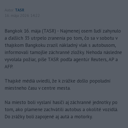
Autor
TASR
16. mája 2026 14:22
Bangkok 16. mája (TASR) - Najmenej osem ľudí zahynulo
a ďalších 35 utrpelo zranenia po tom, čo sa v sobotu v
thajskom Bangkoku zrazil nákladný vlak s autobusom,
informovali tamojšie záchranné zložky. Nehoda následne
vyvolala požiar, píše TASR podľa agentúr Reuters, AP a
AFP.
Thajské médiá uviedli, že k zrážke došlo popoludní
miestneho času v centre mesta.
Na miesto boli vyslaní hasiči aj záchranné jednotky po
tom, ako plamene zachvátili autobus a okolité vozidlá.
Do zrážky boli zapojené aj autá a motorky.