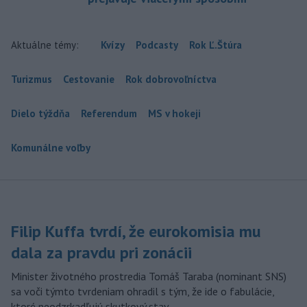
Aktuálne témy:
Kvízy
Podcasty
Rok Ľ.Štúra
Turizmus
Cestovanie
Rok dobrovoľníctva
Dielo týždňa
Referendum
MS v hokeji
Komunálne voľby
Filip Kuffa tvrdí, že eurokomisia mu
dala za pravdu pri zonácii
Minister životného prostredia Tomáš Taraba (nominant SNS)
sa voči týmto tvrdeniam ohradil s tým, že ide o fabulácie,
ktoré neodzrkadľujú skutkový stav.