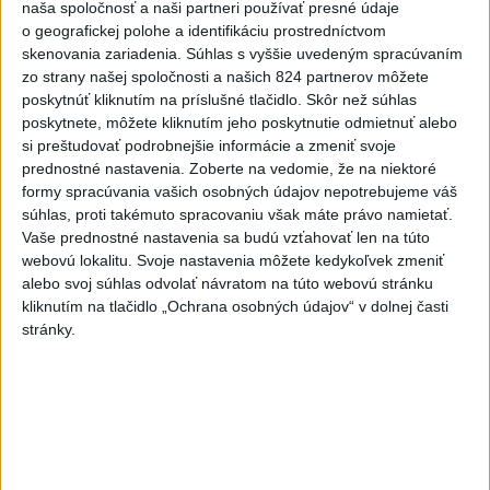
naša spoločnosť a naši partneri používať presné údaje
Predstavitelia Mladého Hlasu podali
1
o geografickej polohe a identifikáciu prostredníctvom
trestné oznámenie na I. Korčoka
skenovania zariadenia. Súhlas s vyššie uvedeným spracúvaním
zo strany našej spoločnosti a našich 824 partnerov môžete
poskytnúť kliknutím na príslušné tlačidlo. Skôr než súhlas
2
Český herec Vladimír Polívka odmietol zaujímavé
poskytnete, môžete kliknutím jeho poskytnutie odmietnuť alebo
filmové projekty
si preštudovať podrobnejšie informácie a zmeniť svoje
prednostné nastavenia.
Zoberte na vedomie, že na niektoré
3
UZAVRETÁ CESTA: Medzi Spišskou Novou Vsou a
formy spracúvania vašich osobných údajov nepotrebujeme váš
Levočou sa stala nehoda
súhlas, proti takémuto spracovaniu však máte právo namietať.
Vaše prednostné nastavenia sa budú vzťahovať len na túto
4
ZRÁŽKA VLAKU S AUTOM V LOZORNE: Rušňovodič jej
webovú lokalitu. Svoje nastavenia môžete kedykoľvek zmeniť
už nedokázal zabrániť
alebo svoj súhlas odvolať návratom na túto webovú stránku
kliknutím na tlačidlo „Ochrana osobných údajov“ v dolnej časti
5
Mesto Martin vypovedalo zmluvy na tri rozpracované
stránky.
investičné akcie
6
ZOO SMÚTI: Extrémne horúčavy neprežili tri levice
7
TEPLOTNÝ REKORD NA SLOVENSKU: Padol v Kamenici
nad Hronom