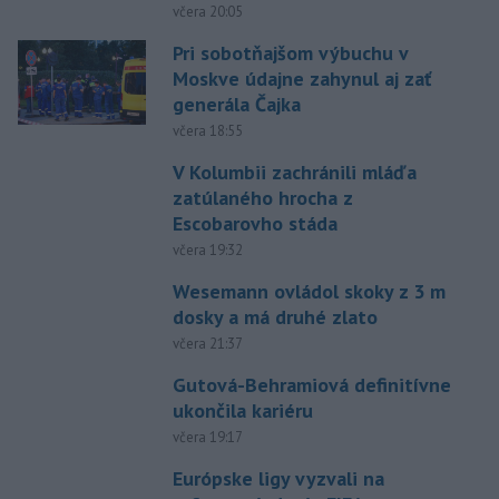
včera 20:05
Pri sobotňajšom výbuchu v
Moskve údajne zahynul aj zať
generála Čajka
včera 18:55
V Kolumbii zachránili mláďa
zatúlaného hrocha z
Escobarovho stáda
včera 19:32
Wesemann ovládol skoky z 3 m
dosky a má druhé zlato
včera 21:37
Gutová-Behramiová definitívne
ukončila kariéru
včera 19:17
Európske ligy vyzvali na