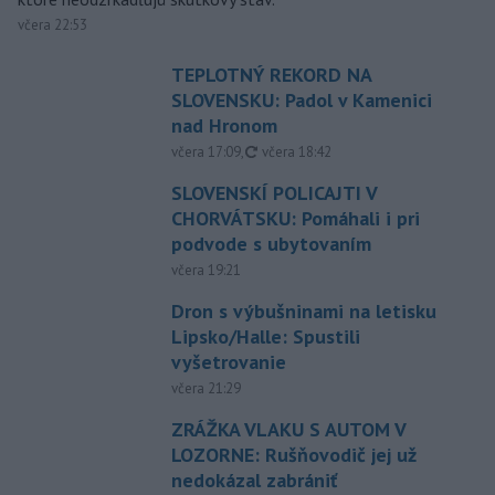
včera 22:53
TEPLOTNÝ REKORD NA
SLOVENSKU: Padol v Kamenici
nad Hronom
aktualizované
včera 17:09
,
včera 18:42
SLOVENSKÍ POLICAJTI V
CHORVÁTSKU: Pomáhali i pri
podvode s ubytovaním
včera 19:21
Dron s výbušninami na letisku
Lipsko/Halle: Spustili
vyšetrovanie
včera 21:29
ZRÁŽKA VLAKU S AUTOM V
LOZORNE: Rušňovodič jej už
nedokázal zabrániť