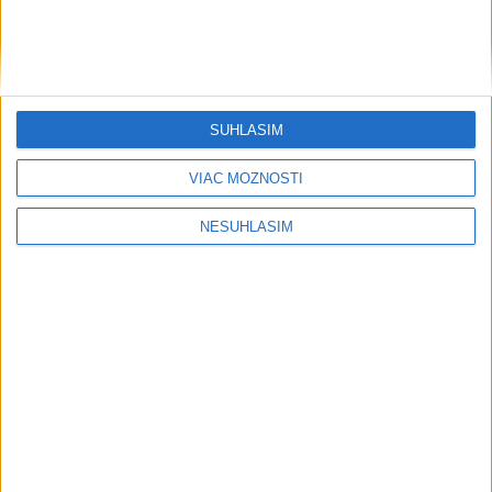
SÚHLASÍM
VIAC MOŽNOSTÍ
NESÚHLASÍM
....