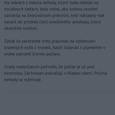
Na videách z miesta nehody, ktoré ľudia zdieľali na
sociálnych sieťach, bolo vidno, ako kolóna vozidiel
zastavila na železničnom priecestí, keď nákladný vlak
narazil do prednej časti oranžového autobusu, ktorý
okamžite vzbĺkol.
Zatiaľ čo záchranné tímy pracovali na vyťahovaní
zranených osôb z trosiek, hasiči bojovali s plameňmi v
snahe zabrániť šíreniu požiaru.
Úrady medzičasom potvrdili, že požiar je už pod
kontrolou. Záchranári pokračujú v hľadaní obetí. Príčina
nehody sa vyšetruje.