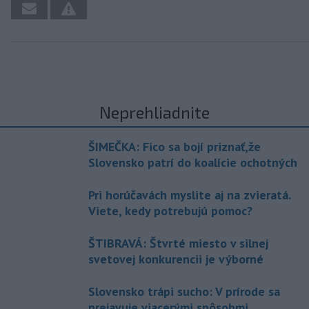
Neprehliadnite
ŠIMEČKA: Fico sa bojí priznať,že
Slovensko patrí do koalície ochotných
Pri horúčavách myslite aj na zvieratá.
Viete, kedy potrebujú pomoc?
ŠTIBRAVÁ: Štvrté miesto v silnej
svetovej konkurencii je výborné
Slovensko trápi sucho: V prírode sa
prejavuje viacerými spôsobmi