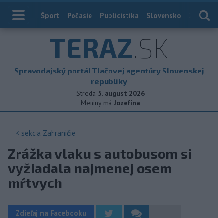
Index
Šport
Počasie
Publicistika
Slovensko
Zahranič
TERAZ
.SK
Spravodajský portál Tlačovej agentúry Slovenskej
republiky
Streda
5. august 2026
Meniny má
Jozefína
< sekcia
Zahraničie
Zrážka vlaku s autobusom si
vyžiadala najmenej osem
mŕtvych
Zdieľaj na Facebooku