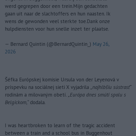
werd gegrepen door een trein.Mijn gedachten
gaan uit naar de slachtoffers en hun naasten. Ik
wens de gewonden veel sterkte toe.Dank onze
hulpdiensten voor hun snelle inzet ter plaatse.
— Bernard Quintin (@BernardQuintin_)
May 26,
2026
Šéfka Európskej komisie Ursula von der Leyenová v
príspevku na sociálnej sieti X vyjadrila
„najhlbšiu sústrasť“
rodinám a milovaným obetí.
„Európa dnes smúti spolu s
Belgickom,“
dodala.
I was heartbroken to learn of the tragic accident
between a train and a school bus in Buggenhout