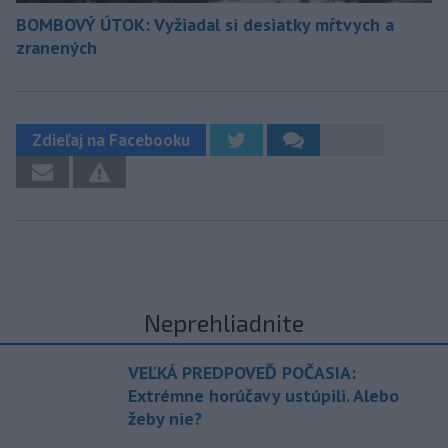
BOMBOVÝ ÚTOK: Vyžiadal si desiatky mŕtvych a
zranených
Zdieľaj na Facebooku
Neprehliadnite
VEĽKÁ PREDPOVEĎ POČASIA:
Extrémne horúčavy ustúpili. Alebo
žeby nie?