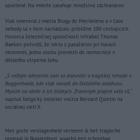
spustené. Na mieste zasahuje množstvo záchranárov.
Vlak smeroval z mesta Brugy do Mechelenu a v čase
nehody sa v ňom nachádzalo približne 100 cestujúcich.
Hovorca železničnej spoločnosti Infrabel Thomas
Baeken potvrdil, že nikto z pasažierov pri havárii
nezomrel, jednu osobu previezli do nemocnice v
dôsledku utrpenia šoku.
„S veľkým zdesením som sa dozvedel o tragickej nehode v
Buggenhoute, kde vlak narazil do školského autobusu.
Myslím na obete a ich blízkych. Zraneným prajem veľa síl,“
napísal belgický minister vnútra Bernard Quintin na
sociálnej sieti X.
Met grote verslagenheid verneem ik het tragische
ongeval in Buggenhout, waarbij een schoolbus