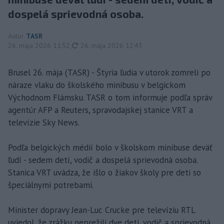
dospelá sprievodná osoba.
Autor
TASR
aktualizované
26. mája 2026 11:52
,
26. mája 2026 12:43
Brusel 26. mája (TASR) - Štyria ľudia v utorok zomreli po
náraze vlaku do školského minibusu v belgickom
Východnom Flámsku. TASR o tom informuje podľa správ
agentúr AFP a Reuters, spravodajskej stanice VRT a
televízie Sky News.
Podľa belgických médií bolo v školskom minibuse deväť
ľudí - sedem detí, vodič a dospelá sprievodná osoba.
Stanica VRT uvádza, že išlo o žiakov školy pre deti so
špeciálnymi potrebami.
Minister dopravy Jean-Luc Crucke pre televíziu RTL
uviedol, že zrážku neprežili dve deti, vodič a sprievodná