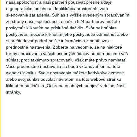
naša spoločnosť a naši partneri používať presné údaje
o geografickej polohe a identifikáciu prostredníctvom
skenovania zariadenia. Súhlas s vyššie uvedeným spracúvaním
zo strany našej spoločnosti a našich 824 partnerov môžete
poskytnúť kliknutím na príslušné tlačidlo. Skôr než súhlas
poskytnete, môžete kliknutím jeho poskytnutie odmietnuť alebo
si preštudovať podrobnejšie informácie a zmeniť svoje
prednostné nastavenia.
Zoberte na vedomie, že na niektoré
formy spracúvania vašich osobných údajov nepotrebujeme váš
súhlas, proti takémuto spracovaniu však máte právo namietať.
Vaše prednostné nastavenia sa budú vzťahovať len na túto
webovú lokalitu. Svoje nastavenia môžete kedykoľvek zmeniť
alebo svoj súhlas odvolať návratom na túto webovú stránku
kliknutím na tlačidlo „Ochrana osobných údajov“ v dolnej časti
stránky.
J. Božik: Financovanie samospráv nie je
ich jediný problém
V relácii Štúdio TASR sa Oliver Remiaš o reforme samospráv
rozprával s predsedom Združenia miest a obcí Slovenska