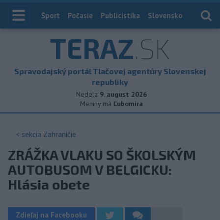
Index
Šport
Počasie
Publicistika
Slovensko
Zahranič
TERAZ
.SK
Spravodajský portál Tlačovej agentúry Slovenskej
republiky
Nedela
9. august 2026
Meniny má
Ľubomíra
< sekcia
Zahraničie
ZRÁŽKA VLAKU SO ŠKOLSKÝM
AUTOBUSOM V BELGICKU:
Hlásia obete
Zdieľaj na Facebooku