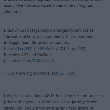
osoba. Dve ďalšie sú vážne zranené.
„Je to tragické,“
zhodnotil.
BREAKING: Footage shows emergency services at
the scene after a train collided with a school bus
in Buggenhout, BelgiumLive updates:
https://t.co/E80U2MRYBo
Sky 501, Virgin 602,
Freeview 233 and YouTube
pic.twitter.com/ZHR2aOgufx
— Sky News (@SkyNews)
May 26, 2026
Nehoda sa stala okolo 08.15 h na železničnom priecestí
pri obci Buggenhout. Okolnosti nie sú jasné, pretože
závory boli podľa prvotných správ v čase incidentu