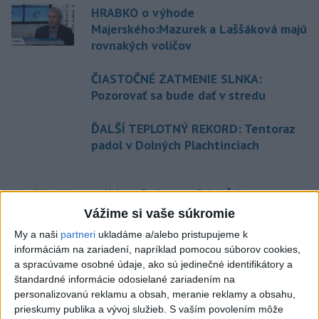
HRABKO o výhode
Majerského:Mazurek a Laššáková majú
rovnakých voličov
ČIASTOČNÉ ZATMENIE SLNKA:
Pozorovať sa bude dať v stredu
ĎALŠÍ TEPLOTNÝ REKORD: Tentoraz
padol v Dolných Plachtinciach
Aktuálne témy:
Kvízy
Podcasty
Rok Ľ.Štúra
Vážime si vaše súkromie
Turizmus
Cestovanie
Rok dobrovoľníctva
My a naši
partneri
ukladáme a/alebo pristupujeme k
informáciám na zariadení, napríklad pomocou súborov cookies,
Dielo týždňa
Referendum
MS v hokeji
a spracúvame osobné údaje, ako sú jedinečné identifikátory a
štandardné informácie odosielané zariadením na
personalizovanú reklamu a obsah, meranie reklamy a obsahu,
Komunálne voľby
prieskumy publika a vývoj služieb.
S vaším povolením môže