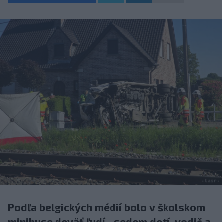
Podľa belgických médií bolo v školskom
minibuse deväť ľudí - sedem detí, vodič a