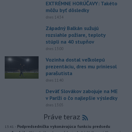
EXTRÉMNE HORÚČAVY: Takéto
môžu byť dôsledky
dnes 14:34
Západný Balkán sužujú
rozsiahle požiare, teploty
stúpli na 40 stupňov
dnes 13:00
Vozinha dostal veľkolepú
prezentáciu, dres mu priniesol
parašutista
dnes 11:40
Deväť Slovákov zabojuje na ME
v Paríži o čo najlepšie výsledky
dnes 13:05
Práve teraz
-
Podpredsedníčka vykonávajúca funkciu predsedu
13:41