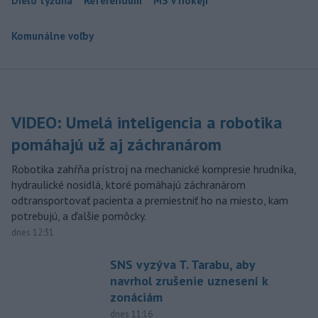
Dielo týždňa
Referendum
MS v hokeji
Komunálne voľby
VIDEO: Umelá inteligencia a robotika
pomáhajú už aj záchranárom
Robotika zahŕňa prístroj na mechanické kompresie hrudníka,
hydraulické nosidlá, ktoré pomáhajú záchranárom
odtransportovať pacienta a premiestniť ho na miesto, kam
potrebujú, a ďalšie pomôcky.
dnes 12:31
SNS vyzýva T. Tarabu, aby
navrhol zrušenie uznesení k
zonáciám
dnes 11:16