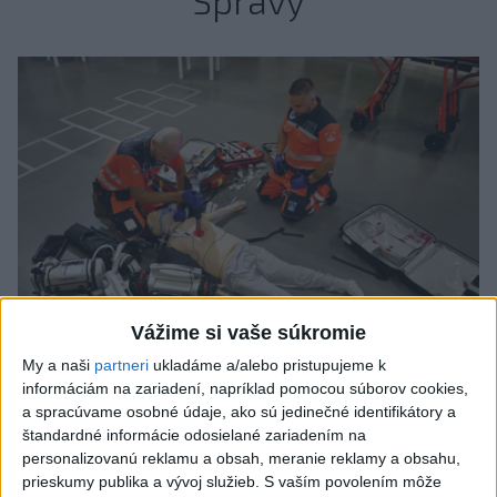
Vážime si vaše súkromie
My a naši
partneri
ukladáme a/alebo pristupujeme k
VIDEO: Umelá inteligencia a robotika
informáciám na zariadení, napríklad pomocou súborov cookies,
a spracúvame osobné údaje, ako sú jedinečné identifikátory a
pomáhajú už aj záchranárom
štandardné informácie odosielané zariadením na
personalizovanú reklamu a obsah, meranie reklamy a obsahu,
Robotika zahŕňa prístroj na mechanické kompresie hrudníka,
prieskumy publika a vývoj služieb.
S vaším povolením môže
hydraulické nosidlá, ktoré pomáhajú záchranárom