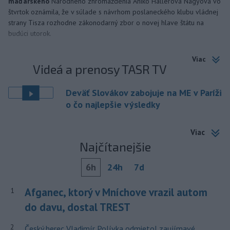
maďarského
Národného zhromaždenia Anikó Hallerová Nagyová vo
štvrtok oznámila, že v súlade s návrhom poslaneckého klubu vládnej
strany Tisza rozhodne zákonodarný zbor o novej hlave štátu na
budúci utorok.
Viac
Videá a prenosy TASR TV
Deväť Slovákov zabojuje na ME v Paríži
o čo najlepšie výsledky
Viac
Najčítanejšie
6h
24h
7d
Afganec, ktorý v Mníchove vrazil autom
1
do davu, dostal TREST
2
Český herec Vladimír Polívka odmietol zaujímavé