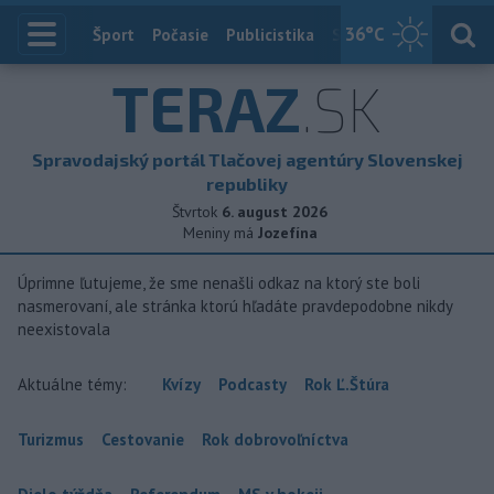
36
°C
Index
Šport
Počasie
Publicistika
Slovensko
Zahranič
TERAZ
.SK
Spravodajský portál Tlačovej agentúry Slovenskej
republiky
Štvrtok
6. august 2026
Meniny má
Jozefína
Úprimne ľutujeme, že sme nenašli odkaz na ktorý ste boli
nasmerovaní, ale stránka ktorú hľadáte pravdepodobne nikdy
neexistovala
Aktuálne témy:
Kvízy
Podcasty
Rok Ľ.Štúra
Turizmus
Cestovanie
Rok dobrovoľníctva