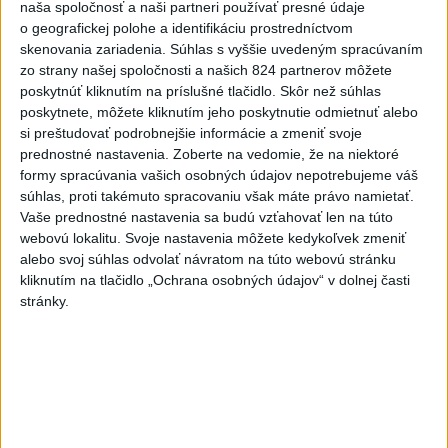
naša spoločnosť a naši partneri používať presné údaje
odtransportovať pacienta a premiestniť ho na miesto, kam
o geografickej polohe a identifikáciu prostredníctvom
potrebujú, a ďalšie pomôcky.
skenovania zariadenia. Súhlas s vyššie uvedeným spracúvaním
dnes 12:31
zo strany našej spoločnosti a našich 824 partnerov môžete
poskytnúť kliknutím na príslušné tlačidlo. Skôr než súhlas
Slovensko
poskytnete, môžete kliknutím jeho poskytnutie odmietnuť alebo
si preštudovať podrobnejšie informácie a zmeniť svoje
V Ústave pre kultúru vojvodinských
prednostné nastavenia.
Zoberte na vedomie, že na niektoré
Slovákov vystavuje Daniela Marková
formy spracúvania vašich osobných údajov nepotrebujeme váš
súhlas, proti takémuto spracovaniu však máte právo namietať.
dnes 14:43
Vaše prednostné nastavenia sa budú vzťahovať len na túto
webovú lokalitu. Svoje nastavenia môžete kedykoľvek zmeniť
Súdna rada má o týždeň voliť kandidátov na predsedu NSS
alebo svoj súhlas odvolať návratom na túto webovú stránku
kliknutím na tlačidlo „Ochrana osobných údajov“ v dolnej časti
stránky.
ZZS:Riziko prehriatia organizmu je pri vode nižšie, no nie
automaticky
POLICAJNÉ KONTROLY: Zistili stovky priestupkov