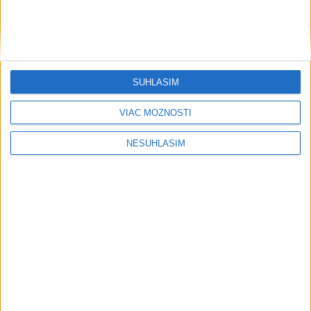
....
SÚHLASÍM
VIAC MOŽNOSTÍ
NESÚHLASÍM
....