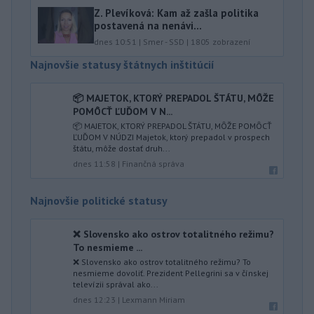
Z. Plevíková: Kam až zašla politika
postavená na nenávi...
dnes 10:51
|
Smer - SSD
|
1805
zobrazení
Najnovšie statusy štátnych inštitúcií
📦 MAJETOK, KTORÝ PREPADOL ŠTÁTU, MÔŽE
POMÔCŤ ĽUĎOM V N...
📦 MAJETOK, KTORÝ PREPADOL ŠTÁTU, MÔŽE POMÔCŤ
ĽUĎOM V NÚDZI Majetok, ktorý prepadol v prospech
štátu, môže dostať druh...
dnes 11:58
|
Finančná správa
Najnovšie politické statusy
❌ Slovensko ako ostrov totalitného režimu?
To nesmieme ...
❌ Slovensko ako ostrov totalitného režimu? To
nesmieme dovoliť. Prezident Pellegrini sa v čínskej
televízii správal ako...
dnes 12:23
|
Lexmann Miriam