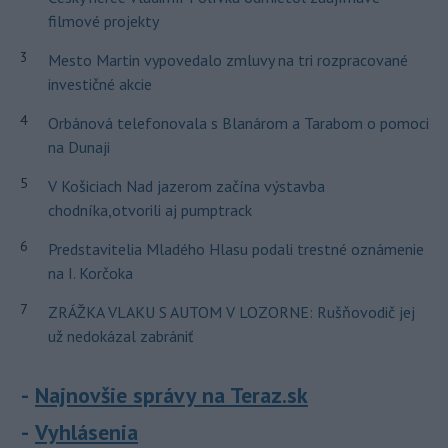
filmové projekty
3
Mesto Martin vypovedalo zmluvy na tri rozpracované
investičné akcie
4
Orbánová telefonovala s Blanárom a Tarabom o pomoci
na Dunaji
5
V Košiciach Nad jazerom začína výstavba
chodníka,otvorili aj pumptrack
6
Predstavitelia Mladého Hlasu podali trestné oznámenie
na I. Korčoka
7
ZRÁŽKA VLAKU S AUTOM V LOZORNE: Rušňovodič jej
už nedokázal zabrániť
Najnovšie správy na Teraz.sk
Vyhlásenia