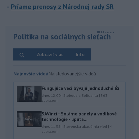
Priame prenosy z Národnej rady SR
Politika na sociálnych sieťach
Zobraziť viac
Info
Najnovšie videá
Najsledovanejšie videá
Fungujúce veci bývajú jednoduché 👍
dnes 12:00
|
Sloboda a Solidarita
|
563
zobrazení
SAVinci - Solárne panely a vodíkové
technológie - upúta...
dnes 11:55
|
Slovenská akadémia vied
|
4
zobrazení