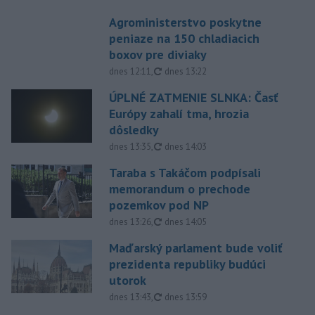
Agroministerstvo poskytne
peniaze na 150 chladiacich
boxov pre diviaky
aktualizované
dnes 12:11
,
dnes 13:22
ÚPLNÉ ZATMENIE SLNKA: Časť
Európy zahalí tma, hrozia
dôsledky
aktualizované
dnes 13:35
,
dnes 14:03
Taraba s Takáčom podpísali
memorandum o prechode
pozemkov pod NP
aktualizované
dnes 13:26
,
dnes 14:05
Maďarský parlament bude voliť
prezidenta republiky budúci
utorok
aktualizované
dnes 13:43
,
dnes 13:59