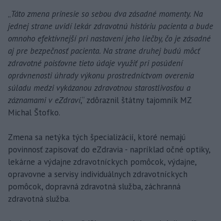
„
Táto zmena prinesie so sebou dva zásadné momenty. Na
jednej strane uvidí lekár zdravotnú históriu pacienta a bude
omnoho efektívnejší pri nastavení jeho liečby, čo je zásadné
aj pre bezpečnosť pacienta. Na strane druhej budú môcť
zdravotné poisťovne tieto údaje využiť pri posúdení
oprávnenosti úhrady výkonu prostredníctvom overenia
súladu medzi vykázanou zdravotnou starostlivosťou a
záznamami v eZdraví
,“ zdôraznil štátny tajomník MZ
Michal Štofko.
Zmena sa netýka tých špecializácií, ktoré nemajú
povinnosť zapisovať do eZdravia - napríklad očné optiky,
lekárne a výdajne zdravotníckych pomôcok, výdajne,
opravovne a servisy individuálnych zdravotníckych
pomôcok, dopravná zdravotná služba, záchranná
zdravotná služba.