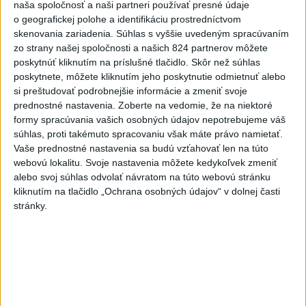
naša spoločnosť a naši partneri používať presné údaje
o geografickej polohe a identifikáciu prostredníctvom
skenovania zariadenia. Súhlas s vyššie uvedeným spracúvaním
zo strany našej spoločnosti a našich 824 partnerov môžete
poskytnúť kliknutím na príslušné tlačidlo. Skôr než súhlas
poskytnete, môžete kliknutím jeho poskytnutie odmietnuť alebo
si preštudovať podrobnejšie informácie a zmeniť svoje
prednostné nastavenia.
Zoberte na vedomie, že na niektoré
formy spracúvania vašich osobných údajov nepotrebujeme váš
súhlas, proti takémuto spracovaniu však máte právo namietať.
Vaše prednostné nastavenia sa budú vzťahovať len na túto
webovú lokalitu. Svoje nastavenia môžete kedykoľvek zmeniť
alebo svoj súhlas odvolať návratom na túto webovú stránku
kliknutím na tlačidlo „Ochrana osobných údajov“ v dolnej časti
VEĽKÁ PREDPOVEĎ POČASIA: Extrémne
stránky.
horúčavy ustúpili. Alebo žeby nie?
Teraz.sk prináša predpoveď počasia na nasledujúci týždeň.
dnes 16:00
Prezident: Násilie páchané pre