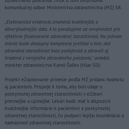
zdravotného poistenia. TASR o tom informoval
komunikačný odbor Ministerstva zdravotníctva (MZ) SR.
„
Elektronická evidencia znamená kvalitnejšie a
dôveryhodnejšie dáta. A to považujeme za nevyhnutné pre
efektívne financovanie zdravotnej starostlivosti. Na jednom
mieste bude dostupný komplexný prehľad o tom, aká
zdravotná starostlivosť bola poskytnutá a zároveň aj
hradená z verejného zdravotného poistenia
,“ uviedol
minister zdravotníctva Kamil Šaško (Hlas-SD).
Projekt eZapisovanie prinesie podľa MZ pridanú hodnotu
aj pacientom. Prispeje k tomu, aby boli údaje o
poskytnutej zdravotnej starostlivosti v eZdraví
presnejšie a úplnejšie. Lekári budú mať k dispozícii
kvalitnejšie informácie o pacientovi a poskytnutej
zdravotnej starostlivosti, čo podporí lepšiu koordináciu a
nadväznosť zdravotnej starostlivosti.