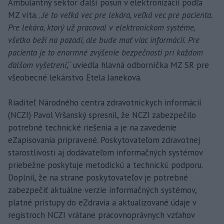
Ambulantný sektor ďalší posun v elektronizácii podľa
MZ víta. „
Je to veľká vec pre lekára, veľká vec pre pacienta.
Pre lekára, ktorý už pracoval v elektronickom systéme,
všetko beží na pozadí, ale bude mať viac informácií. Pre
pacienta je to enormné zvýšenie bezpečnosti pri každom
ďalšom vyšetrení
,“ uviedla hlavná odborníčka MZ SR pre
všeobecné lekárstvo Etela Janeková.
Riaditeľ Národného centra zdravotníckych informácií
(NCZI) Pavol Vršanský spresnil, že NCZI zabezpečilo
potrebné technické riešenia a je na zavedenie
eZapisovania pripravené. Poskytovateľom zdravotnej
starostlivosti aj dodávateľom informačných systémov
priebežne poskytuje metodickú a technickú podporu.
Doplnil, že na strane poskytovateľov je potrebné
zabezpečiť aktuálne verzie informačných systémov,
platné prístupy do eZdravia a aktualizované údaje v
registroch NCZI vrátane pracovnoprávnych vzťahov