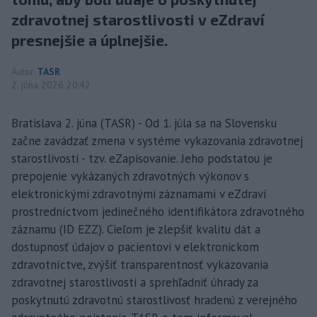
zdravotnej starostlivosti v eZdraví
presnejšie a úplnejšie.
Autor
TASR
2. júna 2026 20:42
Bratislava 2. júna (TASR) - Od 1. júla sa na Slovensku
začne zavádzať zmena v systéme vykazovania zdravotnej
starostlivosti - tzv. eZapisovanie. Jeho podstatou je
prepojenie vykázaných zdravotných výkonov s
elektronickými zdravotnými záznamami v eZdraví
prostredníctvom jedinečného identifikátora zdravotného
záznamu (ID EZZ). Cieľom je zlepšiť kvalitu dát a
dostupnosť údajov o pacientovi v elektronickom
zdravotníctve, zvýšiť transparentnosť vykazovania
zdravotnej starostlivosti a sprehľadniť úhrady za
poskytnutú zdravotnú starostlivosť hradenú z verejného