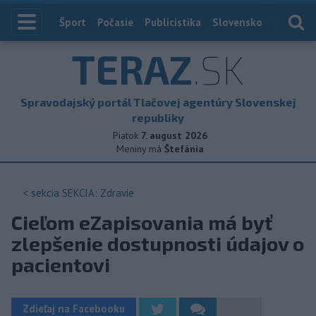
Index
Šport
Počasie
Publicistika
Slovensko
Zahranič
TERAZ
.SK
Spravodajský portál Tlačovej agentúry Slovenskej
republiky
Piatok
7. august 2026
Meniny má
Štefánia
< sekcia
SEKCIA: Zdravie
Cieľom eZapisovania má byť
zlepšenie dostupnosti údajov o
pacientovi
Zdieľaj na Facebooku