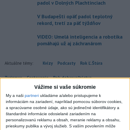
padol v Dolných Plachtinciach
V Budapešti opäť padol teplotný
rekord, tretí za päť týždňov
VIDEO: Umelá inteligencia a robotika
pomáhajú už aj záchranárom
Aktuálne témy:
Kvízy
Podcasty
Rok Ľ.Štúra
Turizmus
Cestovanie
Rok dobrovoľníctva
Vážime si vaše súkromie
Dielo týždňa
Referendum
MS v hokeji
My a naši
partneri
ukladáme a/alebo pristupujeme k
informáciám na zariadení, napríklad pomocou súborov cookies,
Komunálne voľby
a spracúvame osobné údaje, ako sú jedinečné identifikátory a
štandardné informácie odosielané zariadením na
personalizovanú reklamu a obsah, meranie reklamy a obsahu,
prieskumy publika a vývoj služieb.
S vaším povolením môže