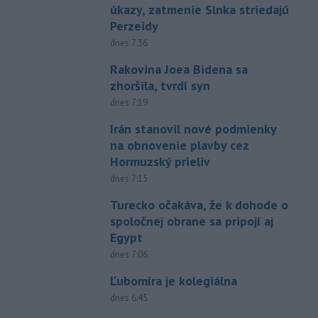
úkazy, zatmenie Slnka striedajú
Perzeidy
dnes 7:36
Rakovina Joea Bidena sa
zhoršila, tvrdí syn
dnes 7:19
Irán stanovil nové podmienky
na obnovenie plavby cez
Hormuzský prieliv
dnes 7:15
Turecko očakáva, že k dohode o
spoločnej obrane sa pripojí aj
Egypt
dnes 7:06
Ľubomíra je kolegiálna
dnes 6:45