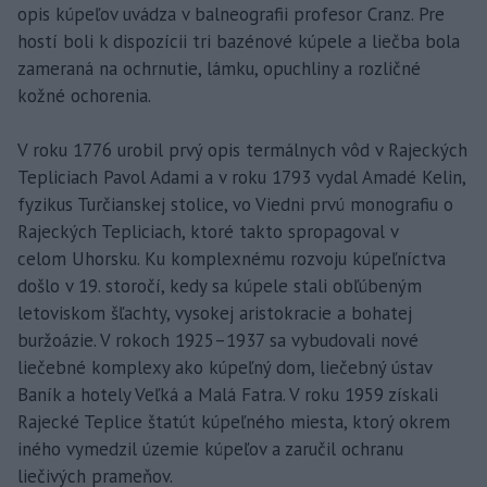
opis kúpeľov uvádza v balneografii profesor Cranz. Pre
hostí boli k dispozícii tri bazénové kúpele a liečba bola
zameraná na ochrnutie, lámku, opuchliny a rozličné
kožné ochorenia.
V roku 1776 urobil prvý opis termálnych vôd v Rajeckých
Tepliciach Pavol Adami a v roku 1793 vydal Amadé Kelin,
fyzikus Turčianskej stolice, vo Viedni prvú monografiu o
Rajeckých Tepliciach, ktoré takto spropagoval v
celom Uhorsku. Ku komplexnému rozvoju kúpeľníctva
došlo v 19. storočí, kedy sa kúpele stali obľúbeným
letoviskom šľachty, vysokej aristokracie a bohatej
buržoázie. V rokoch 1925–1937 sa vybudovali nové
liečebné komplexy ako kúpeľný dom, liečebný ústav
Baník a hotely Veľká a Malá Fatra. V roku 1959 získali
Rajecké Teplice štatút kúpeľného miesta, ktorý okrem
iného vymedzil územie kúpeľov a zaručil ochranu
liečivých prameňov.