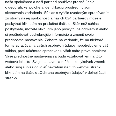
Najčítanejšie
naša spoločnosť a naši partneri používať presné údaje
o geografickej polohe a identifikáciu prostredníctvom
6h
24h
7d
skenovania zariadenia. Súhlas s vyššie uvedeným spracúvaním
zo strany našej spoločnosti a našich 824 partnerov môžete
DRÁMA V PARLAMENTE: Poslankyňa
poskytnúť kliknutím na príslušné tlačidlo. Skôr než súhlas
1
poskytnete, môžete kliknutím jeho poskytnutie odmietnuť alebo
hádzala do premiéra vajíčka
si preštudovať podrobnejšie informácie a zmeniť svoje
prednostné nastavenia.
Zoberte na vedomie, že na niektoré
2
SMRŤ V HORÁCH: V Západných Tatrách zomrel 76-ročný
formy spracúvania vašich osobných údajov nepotrebujeme váš
turista
súhlas, proti takémuto spracovaniu však máte právo namietať.
Vaše prednostné nastavenia sa budú vzťahovať len na túto
3
VEĽKÁ PREDPOVEĎ POČASIA: Extrémne horúčavy
webovú lokalitu. Svoje nastavenia môžete kedykoľvek zmeniť
ustúpili. Alebo žeby nie?
alebo svoj súhlas odvolať návratom na túto webovú stránku
kliknutím na tlačidlo „Ochrana osobných údajov“ v dolnej časti
4
Skončili ďalšie desiatky menších pôšt, samosprávam sa
stránky.
to nepáči
5
Festival Lovestream 2026 pokračuje, druhý deň zakončil
Robbie Williams
6
Prešov remizoval v domácom dueli 3. kola s Liptovským
Mikulášom