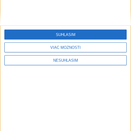
....
SÚHLASÍM
VIAC MOŽNOSTÍ
NESÚHLASÍM
....