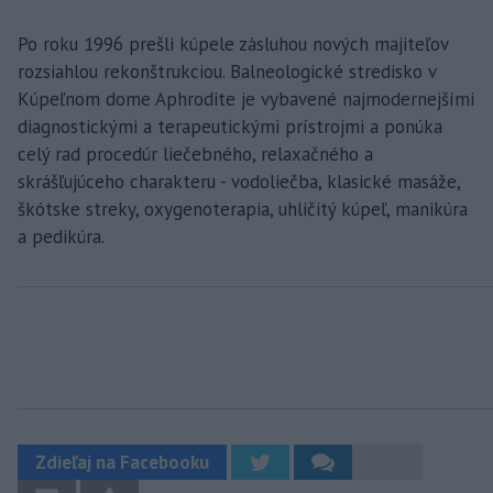
Po roku 1996 prešli kúpele zásluhou nových majiteľov
rozsiahlou rekonštrukciou. Balneologické stredisko v
Kúpeľnom dome Aphrodite je vybavené najmodernejšími
diagnostickými a terapeutickými prístrojmi a ponúka
celý rad procedúr liečebného, relaxačného a
skrášľujúceho charakteru - vodoliečba, klasické masáže,
škótske streky, oxygenoterapia, uhličitý kúpeľ, manikúra
a pedikúra.
Zdieľaj na Facebooku