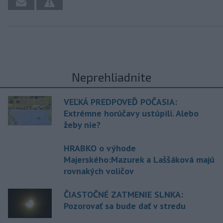
Neprehliadnite
VEĽKÁ PREDPOVEĎ POČASIA:
Extrémne horúčavy ustúpili. Alebo
žeby nie?
HRABKO o výhode
Majerského:Mazurek a Laššáková majú
rovnakých voličov
ČIASTOČNÉ ZATMENIE SLNKA:
Pozorovať sa bude dať v stredu