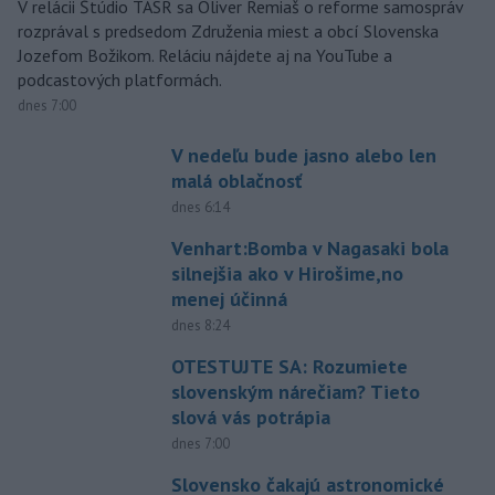
V relácii Štúdio TASR sa Oliver Remiaš o reforme samospráv
rozprával s predsedom Združenia miest a obcí Slovenska
Jozefom Božikom. Reláciu nájdete aj na YouTube a
podcastových platformách.
dnes 7:00
V nedeľu bude jasno alebo len
malá oblačnosť
dnes 6:14
Venhart:Bomba v Nagasaki bola
silnejšia ako v Hirošime,no
menej účinná
dnes 8:24
OTESTUJTE SA: Rozumiete
slovenským nárečiam? Tieto
slová vás potrápia
dnes 7:00
Slovensko čakajú astronomické