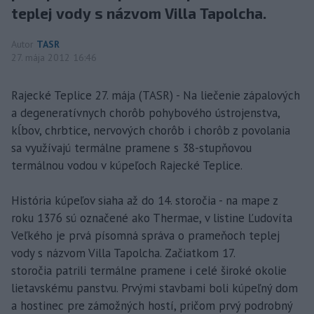
teplej vody s názvom Villa Tapolcha.
Autor
TASR
27. mája 2012 16:46
Rajecké Teplice 27. mája (TASR) - Na liečenie zápalových
a degeneratívnych chorôb pohybového ústrojenstva,
kĺbov, chrbtice, nervových chorôb i chorôb z povolania
sa využívajú termálne pramene s 38-stupňovou
termálnou vodou v kúpeľoch Rajecké Teplice.
História kúpeľov siaha až do 14. storočia - na mape z
roku 1376 sú označené ako Thermae, v listine Ľudovíta
Veľkého je prvá písomná správa o prameňoch teplej
vody s názvom Villa Tapolcha. Začiatkom 17.
storočia patrili termálne pramene i celé široké okolie
lietavskému panstvu. Prvými stavbami boli kúpeľný dom
a hostinec pre zámožných hostí, pričom prvý podrobný