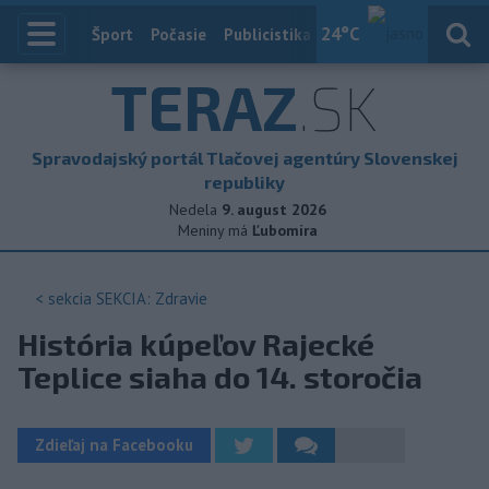
24
°C
Index
Šport
Počasie
Publicistika
Slovensko
Zahranič
TERAZ
.SK
Spravodajský portál Tlačovej agentúry Slovenskej
republiky
Nedela
9. august 2026
Meniny má
Ľubomíra
< sekcia
SEKCIA: Zdravie
História kúpeľov Rajecké
Teplice siaha do 14. storočia
Zdieľaj na Facebooku