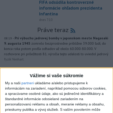
FIFA odsúdila kontroverzné
informácie ohľadom prezidenta
Infantina
dnes 7:10
Práve teraz
-
Pri výbuchu jadrovej bomby v japonskom meste Nagasaki
08:19
9. augusta 1945
zomrelo bezprostredne približne 39.000 ľudí, do
konca roka potom podľa odhadov až okolo 60.000-80.000. V
rozhovore pri príležitosti 81. výročia tejto udalosti to uviedol jadrový
fyzik Venhart.
Viac
Videá a prenosy TASR TV
Vážime si vaše súkromie
My a naši
partneri
ukladáme a/alebo pristupujeme k
Deväť Slovákov zabojuje na ME v Paríži
informáciám na zariadení, napríklad pomocou súborov cookies,
o čo najlepšie výsledky
a spracúvame osobné údaje, ako sú jedinečné identifikátory a
štandardné informácie odosielané zariadením na
personalizovanú reklamu a obsah, meranie reklamy a obsahu,
Viac
prieskumy publika a vývoj služieb.
S vaším povolením môže