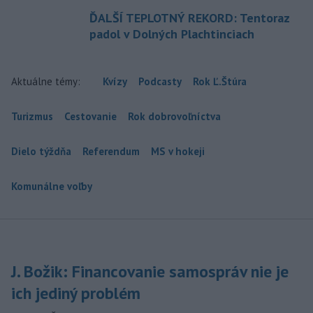
ĎALŠÍ TEPLOTNÝ REKORD: Tentoraz
padol v Dolných Plachtinciach
Aktuálne témy:
Kvízy
Podcasty
Rok Ľ.Štúra
Turizmus
Cestovanie
Rok dobrovoľníctva
Dielo týždňa
Referendum
MS v hokeji
Komunálne voľby
J. Božik: Financovanie samospráv nie je
ich jediný problém