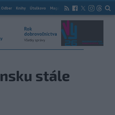
 Odber
Knihy
Útulkovo
Magazín
News Now
Archív
TASR
Rok
dobrovoľníctva
ky
Všetky správy
ensku stále