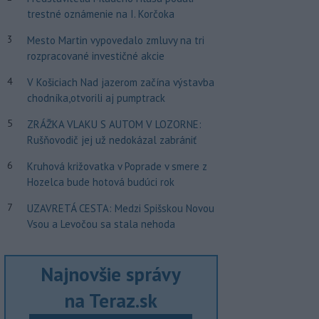
trestné oznámenie na I. Korčoka
3
Mesto Martin vypovedalo zmluvy na tri
rozpracované investičné akcie
4
V Košiciach Nad jazerom začína výstavba
chodníka,otvorili aj pumptrack
5
ZRÁŽKA VLAKU S AUTOM V LOZORNE:
Rušňovodič jej už nedokázal zabrániť
6
Kruhová križovatka v Poprade v smere z
Hozelca bude hotová budúci rok
7
UZAVRETÁ CESTA: Medzi Spišskou Novou
Vsou a Levočou sa stala nehoda
Najnovšie správy
na Teraz.sk