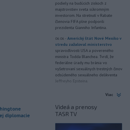
podiely na budúcich ziskoch z
majstrovstiev sveta súkromným
investorom. Na stretnutí v Rabate
členovia FIFA plne podporili
prezidenta Gianniho Infantina.
-
Americký štát Nové Mexiko v
06:06
stredu zažaloval ministerstvo
spravodlivosti USA a povereného
ministra Todda Blanchea. Tvrdí, že
federálne úrady mu bránia vo
vyšetrovaní sexuálnych trestných činov
odsúdeného sexuálneho delikventa
Jeffreyho Epsteina.
-
Štátny tajomník
22:44
Viac
ministerstva životného prostredia
Filip Kuffa tvrdí,
že mu Európska
Videá a prenosy
shingtone
komisia (EK) dala za pravdu v
TASR TV
ej diplomacie
súvislosti s vládnou pripomienkou k
zonáciám národných parkov (NP) a
naďalej je tak ohrozených 450