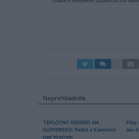
úradoch verejného zdravotníctva aleb
Neprehliadnite
TEPLOTNÝ REKORD NA
Filip
SLOVENSKU: Padol v Kamenici
mu da
nad Hronom