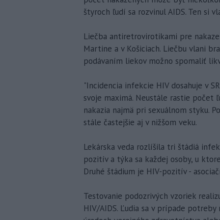
štyroch ľudí sa rozvinul AIDS. Ten si vl
Liečba antiretrovirotikami pre nakazen
Martine a v Košiciach. Liečbu vlani br
podávaním liekov možno spomaliť lik
"Incidencia infekcie HIV dosahuje v 
svoje maximá. Neustále rastie počet ľud
nakazia najmä pri sexuálnom styku. P
stále častejšie aj v nižšom veku.
Lekárska veda rozlíšila tri štádiá inf
pozitív a týka sa každej osoby, u ktor
Druhé štádium je HIV-pozitív - asocia
Testovanie podozrivých vzoriek reali
HIV/AIDS. Ľudia sa v prípade potreb