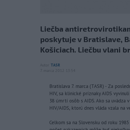
Liečba antiretrovirotika
poskytuje v Bratislave, B
Košiciach. Liečbu vlani b
Autor
TASR
7. marca 2012 13:54
Bratislava 7. marca (TASR) - Za posle
HIV, sa klinické príznaky AIDS vyvinul
38 úmrtí osôb s AIDS. Ako sa uvádza 
HIV/AIDS, ktorú dnes vláda vzala na ve
Celkom sa na Slovensku od roku 1985 e
počet nakazených môže byť niekoľkoná