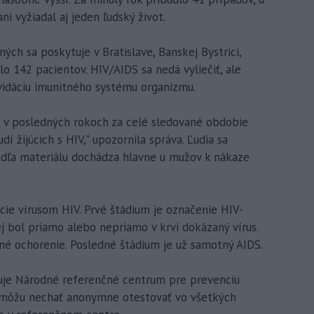
ani vyžiadal aj jeden ľudský život.
ých sa poskytuje v Bratislave, Banskej Bystrici,
alo 142 pacientov. HIV/AIDS sa nedá vyliečiť, ale
vidáciu imunitného systému organizmu.
SR v posledných rokoch za celé sledované obdobie
í žijúcich s HIV," upozornila správa. Ľudia sa
odľa materiálu dochádza hlavne u mužov k nákaze
ekcie vírusom HIV. Prvé štádium je označenie HIV-
ej bol priamo alebo nepriamo v krvi dokázaný vírus.
čné ochorenie. Posledné štádium je už samotný AIDS.
zuje Národné referenčné centrum pre prevenciu
y môžu nechať anonymne otestovať vo všetkých