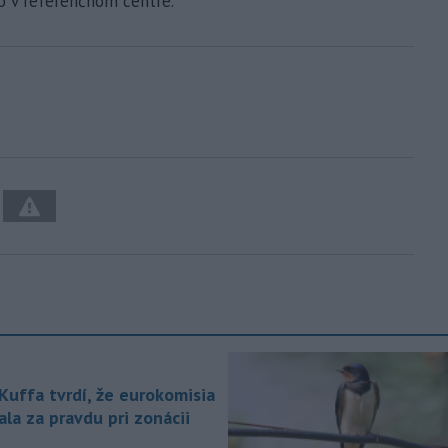
o v referenčnom centre.
 Kuffa tvrdí, že eurokomisia
la za pravdu pri zonácii