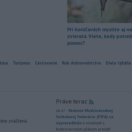
Pri horúčavách myslite aj na
zvieratá. Viete, kedy potre
pomoc?
túra
Turizmus
Cestovanie
Rok dobrovoľníctva
Dielo týždňa
Práve teraz
-
Vedenie Medzinárodnej
06:47
futbalovej federácie (FIFA) sa
odne zväčšená
ospravedlnilo v
súvislosti s
kontroverzným plánom predať