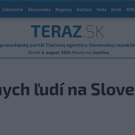
Zahraničie
Ekonomika
Regióny
Kultúra
Veda
Krimi
XML
TERAZ
.SK
pravodajský portál Tlačovej agentúry Slovenskej republi
Štvrtok
6. august 2026
Meniny má
Jozefína
nych ľudí na Slov