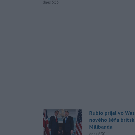
dnes 5:55
Rubio prijal vo Wa
nového šéfa britsk
Milibanda
dnes 6:30