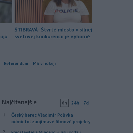
ŠTIBRAVÁ: Štvrté miesto v silnej
bujú
svetovej konkurencii je výborné
Referendum
MS v hokeji
Najčítanejšie
6h
24h
7d
Český herec Vladimír Polívka
1
odmietol zaujímavé filmové projekty
2
Predstavitelia Mladého Hlasu podali