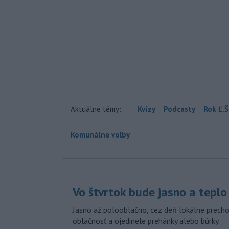
Aktuálne témy:
Kvízy
Podcasty
Rok Ľ.Š
Komunálne voľby
Vo štvrtok bude jasno a teplo
Jasno až polooblačno, cez deň lokálne prech
oblačnosť a ojedinele prehánky alebo búrky.