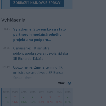
ZOBRAZIŤ NAJNOVŠIE SPRÁVY
Vyhlásenia
Vyjadrenie: Slovensko sa stalo
10:43
partnerom medzinárodného
projektu na podporu...
10:36
Oznámenie: TK ministra
pôdohospodárstva a rozvoja vidieka
SR Richarda Takáča
09:49
Upozornenie: Zmena termínu TK
ministra spravodlivosti SR Borisa
Suska - dnes
Viac