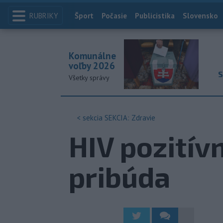
RUBRIKY
Index
Šport
Počasie
Publicistika
Slovensko
Komunálne
voľby 2026
S
Všetky správy
< sekcia
SEKCIA: Zdravie
HIV pozitív
pribúda