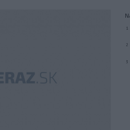
N
1
2
3