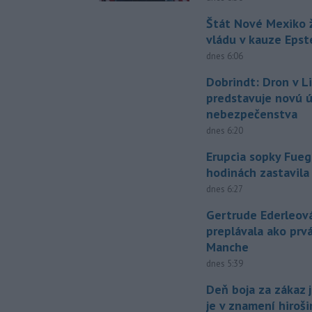
Štát Nové Mexiko ž
vládu v kauze Epst
dnes 6:06
Dobrindt: Dron v L
predstavuje novú 
nebezpečenstva
dnes 6:20
Erupcia sopky Fueg
hodinách zastavila
dnes 6:27
Gertrude Ederleov
preplávala ako prv
Manche
dnes 5:39
Deň boja za zákaz 
je v znamení hiroš