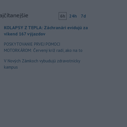
ajčítanejšie
6h
24h
7d
KOLAPSY Z TEPLA: Záchranári evidujú za
víkend 167 výjazdov
POSKYTOVANIE PRVEJ POMOCI
MOTORKÁROM: Červený kríž radí, ako na to
V Nových Zámkoch vybudujú zdravotnícky
kampus