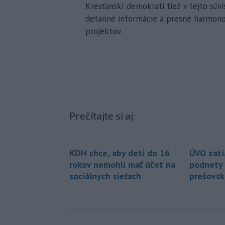
Kresťanskí demokrati tiež v tejto súvi
detailné informácie a presné harmon
projektov.
Prečítajte si aj:
KDH chce, aby deti do 16
ÚVO zati
rokov nemohli mať účet na
podnety v
sociálnych sieťach
prešovs