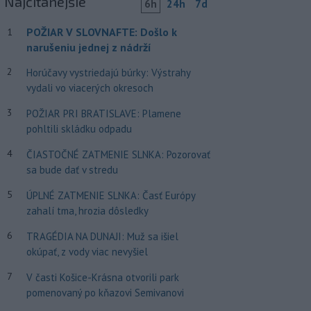
Najčítanejšie
6h
24h
7d
POŽIAR V SLOVNAFTE: Došlo k
1
narušeniu jednej z nádrží
2
Horúčavy vystriedajú búrky: Výstrahy
vydali vo viacerých okresoch
3
POŽIAR PRI BRATISLAVE: Plamene
pohltili skládku odpadu
4
ČIASTOČNÉ ZATMENIE SLNKA: Pozorovať
sa bude dať v stredu
5
ÚPLNÉ ZATMENIE SLNKA: Časť Európy
zahalí tma, hrozia dôsledky
6
TRAGÉDIA NA DUNAJI: Muž sa išiel
okúpať, z vody viac nevyšiel
7
V časti Košice-Krásna otvorili park
pomenovaný po kňazovi Semivanovi