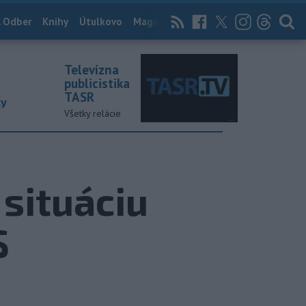
 Odber
Knihy
Útulkovo
Magazín
News Now
Archív
TASR
Televízna
publicistika
TASR
ky
Všetky relácie
 situáciu
S