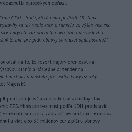
l prepadnutiu európskych peňazí.
firma ODU - trade, ktorá mala postaviť 18 staníc,
výstavby sa tak vedie spor o sankciu vo výške viac ako
S síce narýchlo zazmluvnilo novú firmu na výstavbu
čný termín pre plán obnovy sa musel opäť posunúť,“
ukázal na to, že rezort najprv preniesol na
ýstavbu staníc a následne aj tender na
e len chaos a neistotu pre sektor, ktorý už roky
ol Majerský.
pil pred verejnosť a komunikoval aktuálny stav
taníc ZZS. Ministerstvo musí podľa KDH predstaviť
ť vzniknutú situáciu a zabrániť nedodržaniu termínov,
dnutiu viac ako 33 miliónov eur z plánu obnovy.