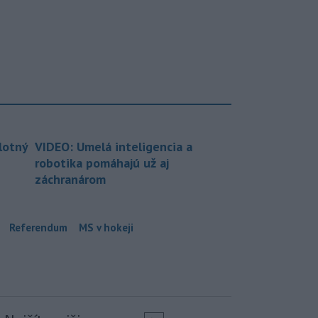
lotný
VIDEO: Umelá inteligencia a
robotika pomáhajú už aj
záchranárom
Referendum
MS v hokeji