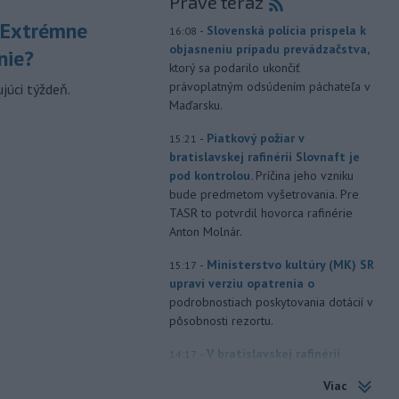
Práve teraz
 Extrémne
-
Slovenská polícia prispela k
16:08
objasneniu prípadu prevádzačstva,
nie?
ktorý sa podarilo ukončiť
právoplatným odsúdením páchateľa v
júci týždeň.
Maďarsku.
-
Piatkový požiar v
15:21
bratislavskej rafinérii Slovnaft je
pod kontrolou.
Príčina jeho vzniku
bude predmetom vyšetrovania. Pre
TASR to potvrdil hovorca rafinérie
Anton Molnár.
-
Ministerstvo kultúry (MK) SR
15:17
upraví verziu opatrenia o
podrobnostiach poskytovania dotácií v
pôsobnosti rezortu.
-
V bratislavskej rafinérii
14:17
Slovnaft horí uskladnený ropný
Viac
produkt.
TASR o tom informovala