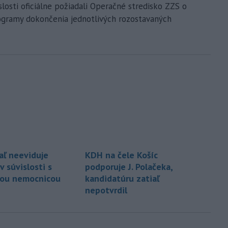
slosti oficiálne požiadali Operačné stredisko ZZS o
ogramy dokončenia jednotlivých rozostavaných
aľ neeviduje
KDH na čele Košíc
 súvislosti s
podporuje J. Polačeka,
kou nemocnicou
kandidatúru zatiaľ
nepotvrdil