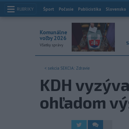
RUBRIKY
Index
Šport
Počasie
Publicistika
Slovensko
Komunálne
voľby 2026
S
Všetky správy
< sekcia
SEKCIA: Zdravie
KDH vyzýva 
ohľadom vý