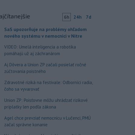
ajčítanejšie
6h
24h
7d
SaS upozorňuje na problémy ohľadom
nového systému v nemocnici v Nitre
VIDEO: Umelá inteligencia a robotika
pomáhajú už aj záchranárom
Aj Dôvera a Union ZP začali posielať ročné
zúčtovania poistného
Zdravotné riziká na festivale: Odborníci radia,
čoho sa vyvarovať
Union ZP: Poisťovne môžu uhrádzať rizikové
príplatky len podľa zákona
Agel chce prevziať nemocnicu v Lučenci, PMÚ
začal správne konanie