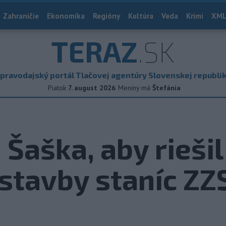
Zahraničie
Ekonomika
Regióny
Kultúra
Veda
Krimi
XML
TERAZ
.SK
pravodajský portál Tlačovej agentúry Slovenskej republi
Piatok
7. august 2026
Meniny má
Štefánia
Šaška, aby riešil
stavby staníc ZZ