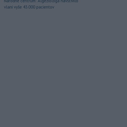
Národné centrum: Algeziológa navštívilo
vlani vyše 43.000 pacientov