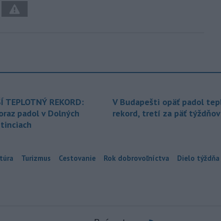
Í TEPLOTNÝ REKORD:
V Budapešti opäť padol tep
oraz padol v Dolných
rekord, tretí za päť týždňov
tinciach
túra
Turizmus
Cestovanie
Rok dobrovoľníctva
Dielo týždňa