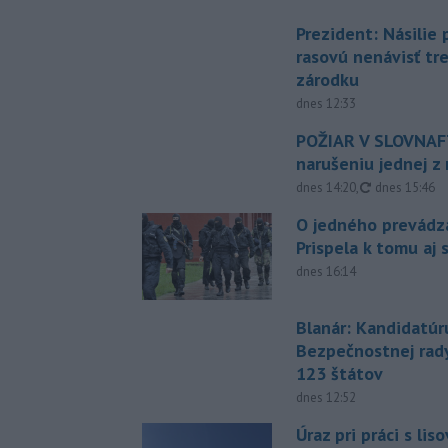
Prezident: Násilie
rasovú nenávisť tr
zárodku
dnes 12:33
POŽIAR V SLOVNAFT
narušeniu jednej z 
aktualizovan
dnes 14:20
,
dnes 15:46
O jedného prevádz
Prispela k tomu aj 
dnes 16:14
Blanár: Kandidatúr
Bezpečnostnej rad
123 štátov
dnes 12:52
Úraz pri práci s lis