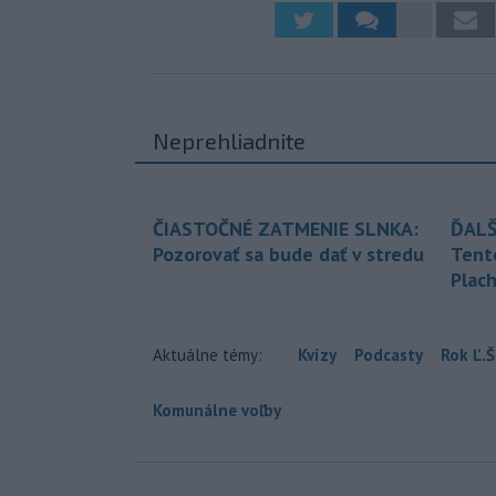
Neprehliadnite
ČIASTOČNÉ ZATMENIE SLNKA:
ĎALŠ
Pozorovať sa bude dať v stredu
Tent
Plach
Aktuálne témy:
Kvízy
Podcasty
Rok Ľ.Š
Komunálne voľby