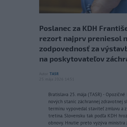
Poslanec za KDH Františe
rezort najprv preniesol 
zodpovednosť za výstavb
na poskytovateľov záchr
Autor
TASR
25. mája 2026 14:51
Bratislava 25. mája (TASR) - Opozičné
nových staníc záchrannej zdravotnej 
termínu vypovedal staviteľ zmluvu a z
tretina. Slovensku tak podľa KDH hrozí
obnovy. Hnutie preto vyzýva ministra 