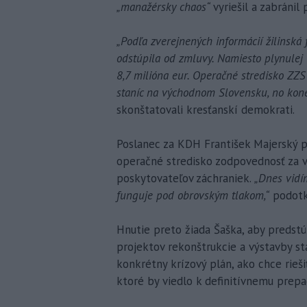
„manažérsky chaos“
vyriešil a zabráni
„Podľa zverejnených informácií žilinská 
odstúpila od zmluvy. Namiesto plynulej 
8,7 milióna eur. Operačné stredisko ZZ
staníc na východnom Slovensku, no kone
skonštatovali kresťanskí demokrati.
Poslanec za KDH František Majerský po
operačné stredisko zodpovednosť za v
poskytovateľov záchraniek.
„Dnes vidím
funguje pod obrovským tlakom,“
podotk
Hnutie preto žiada Šaška, aby predstú
projektov rekonštrukcie a výstavby s
konkrétny krízový plán, ako chce rieši
ktoré by viedlo k definitívnemu prepa