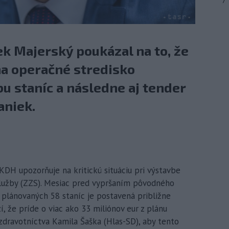
7
k Majerský poukázal na to, že
na operačné stredisko
u staníc a následne aj tender
aniek.
 KDH upozorňuje na kritickú situáciu pri výstavbe
služby (ZZS). Mesiac pred vypršaním pôvodného
 plánovaných 58 staníc je postavená približne
, že príde o viac ako 33 miliónov eur z plánu
zdravotníctva Kamila Šaška (Hlas-SD), aby tento