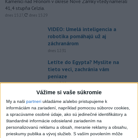
Kamenici nad Hronom v okrese Nové Zámky vtedy namerali
41,4 stupňa Celzia.
aktualizované
dnes 15:27
,
dnes 15:29
VIDEO: Umelá inteligencia a
robotika pomáhajú už aj
záchranárom
dnes 12:31
Letíte do Egypta? Myslite na
tieto veci, zachránia vám
peniaze
dnes 15:00
Vážime si vaše súkromie
Agroministerstvo poskytne
peniaze na 150 chladiacich
My a naši
partneri
ukladáme a/alebo pristupujeme k
informáciám na zariadení, napríklad pomocou súborov cookies,
boxov pre diviaky
a spracúvame osobné údaje, ako sú jedinečné identifikátory a
aktualizované
dnes 12:11
,
dnes 13:22
štandardné informácie odosielané zariadením na
ÚPLNÉ ZATMENIE SLNKA: Časť
personalizovanú reklamu a obsah, meranie reklamy a obsahu,
prieskumy publika a vývoj služieb.
S vaším povolením môže
Európy zahalí tma, hrozia