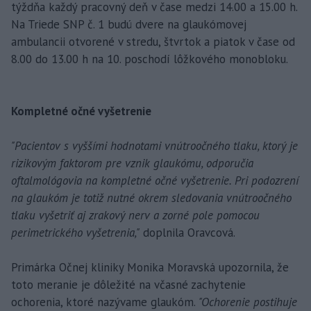
týždňa každý pracovný deň v čase medzi 14.00 a 15.00 h.
Na Triede SNP č. 1 budú dvere na glaukómovej
ambulancii otvorené v stredu, štvrtok a piatok v čase od
8.00 do 13.00 h na 10. poschodí lôžkového monobloku.
Kompletné očné vyšetrenie
"Pacientov s vyššími hodnotami vnútroočného tlaku, ktorý je
rizikovým faktorom pre vznik glaukómu, odporučia
oftalmológovia na kompletné očné vyšetrenie. Pri podozrení
na glaukóm je totiž nutné okrem sledovania vnútroočného
tlaku vyšetriť aj zrakový nerv a zorné pole pomocou
perimetrického vyšetrenia,"
doplnila Oravcová.
Primárka Očnej kliniky Monika Moravská upozornila, že
toto meranie je dôležité na včasné zachytenie
ochorenia, ktoré nazývame glaukóm.
"Ochorenie postihuje