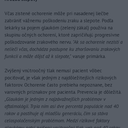
Včas zistené ochorenie môže pri nasadenej liečbe
zabrániť vážnemu poškodeniu zraku a slepote. Podľa
lekárky sa pojem glaukóm (zelený zákal) používa na
skupinu očných ochorení, ktoré zapríčiňujú progresívne
poškodzovanie zrakového nervu.
"Ak sa ochorenie nezistí a
nelieči včas, dochádza postupne ku zhoršovaniu zrakových
funkcií a môže dôjsť až k slepote,"
varuje primárka.
Zvýšený vnútroočný tlak nemusí pacient vôbec
pociťovať, je však jedným z najdôležitejších rizikových
faktorov. Ochorenie často prebieha nepoznane, bez
varovných príznakov pre pacienta. Prevencia je dôležitá.
„Glaukóm je jedným z najzávažnejších problémov v
oftalmológii. Trpia ním asi dve percentá populácie nad 40
rokov a postihuje aj mladšiu generáciu, čím sa stáva
celospoločenským problémom. Medzi rizikové faktory
glaukómu patrí zvýšený vnútroočný tlak, vek nad 40 rokov,