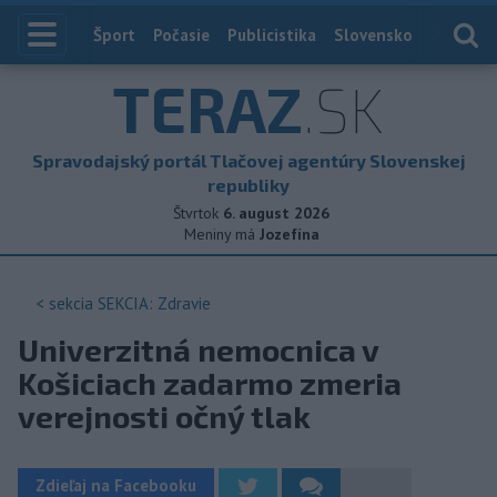
Index
Šport
Počasie
Publicistika
Slovensko
Zahranič
TERAZ
.SK
Spravodajský portál Tlačovej agentúry Slovenskej
republiky
Štvrtok
6. august 2026
Meniny má
Jozefína
< sekcia
SEKCIA: Zdravie
Univerzitná nemocnica v
Košiciach zadarmo zmeria
verejnosti očný tlak
Zdieľaj na Facebooku