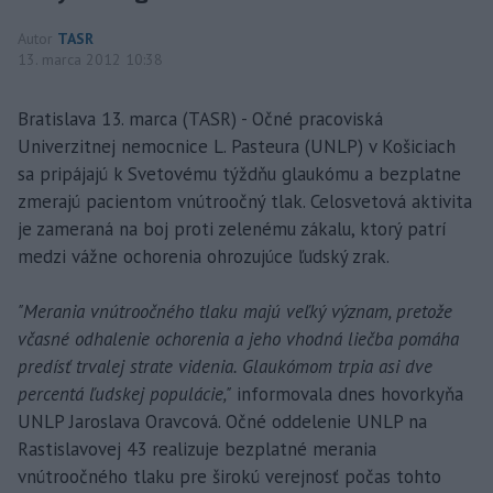
Autor
TASR
13. marca 2012 10:38
Bratislava 13. marca (TASR) - Očné pracoviská
Univerzitnej nemocnice L. Pasteura (UNLP) v Košiciach
sa pripájajú k Svetovému týždňu glaukómu a bezplatne
zmerajú pacientom vnútroočný tlak. Celosvetová aktivita
je zameraná na boj proti zelenému zákalu, ktorý patrí
medzi vážne ochorenia ohrozujúce ľudský zrak.
"Merania vnútroočného tlaku majú veľký význam, pretože
včasné odhalenie ochorenia a jeho vhodná liečba pomáha
predísť trvalej strate videnia. Glaukómom trpia asi dve
percentá ľudskej populácie,"
informovala dnes hovorkyňa
UNLP Jaroslava Oravcová. Očné oddelenie UNLP na
Rastislavovej 43 realizuje bezplatné merania
vnútroočného tlaku pre širokú verejnosť počas tohto