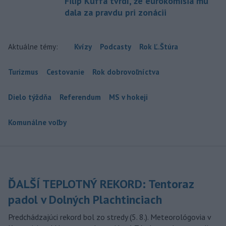
Filip Kuffa tvrdí, že eurokomisia mu
dala za pravdu pri zonácii
Aktuálne témy:
Kvízy
Podcasty
Rok Ľ.Štúra
Turizmus
Cestovanie
Rok dobrovoľníctva
Dielo týždňa
Referendum
MS v hokeji
Komunálne voľby
ĎALŠÍ TEPLOTNÝ REKORD: Tentoraz
padol v Dolných Plachtinciach
Predchádzajúci rekord bol zo stredy (5. 8.). Meteorológovia v