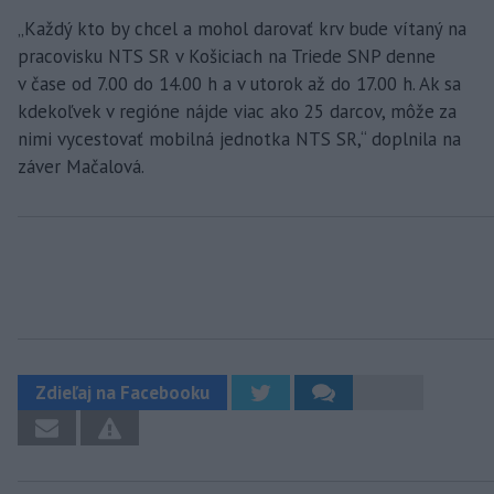
„Každý kto by chcel a mohol darovať krv bude vítaný na
pracovisku NTS SR v Košiciach na Triede SNP denne
v čase od 7.00 do 14.00 h a v utorok až do 17.00 h. Ak sa
kdekoľvek v regióne nájde viac ako 25 darcov, môže za
nimi vycestovať mobilná jednotka NTS SR,“ doplnila na
záver Mačalová.
Zdieľaj na Facebooku