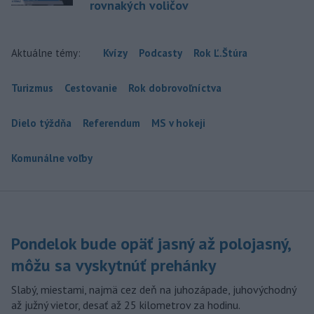
rovnakých voličov
Aktuálne témy:
Kvízy
Podcasty
Rok Ľ.Štúra
Turizmus
Cestovanie
Rok dobrovoľníctva
Dielo týždňa
Referendum
MS v hokeji
Komunálne voľby
Pondelok bude opäť jasný až polojasný,
môžu sa vyskytnúť prehánky
Slabý, miestami, najmä cez deň na juhozápade, juhovýchodný
až južný vietor, desať až 25 kilometrov za hodinu.