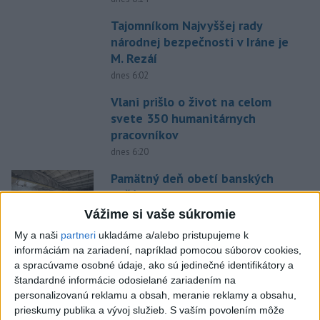
Tajomníkom Najvyššej rady
národnej bezpečnosti v Iráne je
M. Rezáí
dnes 6:02
Vlani prišlo o život na celom
svete 350 humanitárnych
pracovníkov
dnes 6:20
Pamätný deň obetí banských
nešťastí pripomína tragédiu v
Handlovej
Vážime si vaše súkromie
dnes 5:15
My a naši
partneri
ukladáme a/alebo pristupujeme k
informáciám na zariadení, napríklad pomocou súborov cookies,
C3S: Západná Európa mala
a spracúvame osobné údaje, ako sú jedinečné identifikátory a
najteplejší jún a júl od začiatku
štandardné informácie odosielané zariadením na
meraní
personalizovanú reklamu a obsah, meranie reklamy a obsahu,
dnes 6:16
prieskumy publika a vývoj služieb.
S vaším povolením môže