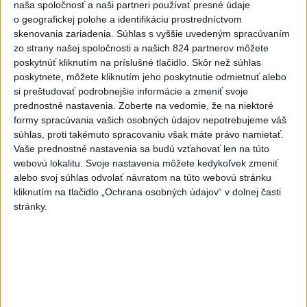
naša spoločnosť a naši partneri používať presné údaje
PREKVAPENIE POD DUBŇOM:
o geografickej polohe a identifikáciu prostredníctvom
Skalica vezie zo Žiliny všetky
skenovania zariadenia. Súhlas s vyššie uvedeným spracúvaním
body
zo strany našej spoločnosti a našich 824 partnerov môžete
aktualizované
včera 19:00
,
včera 20:10
poskytnúť kliknutím na príslušné tlačidlo. Skôr než súhlas
poskytnete, môžete kliknutím jeho poskytnutie odmietnuť alebo
Práve teraz
si preštudovať podrobnejšie informácie a zmeniť svoje
prednostné nastavenia.
Zoberte na vedomie, že na niektoré
-
Medvedicu útočiacu v nedeľu (9. 8.) na 42-ročného muža
07:03
formy spracúvania vašich osobných údajov nepotrebujeme váš
pri Turanoch
sa podarilo eliminovať. Na sociálnej sieti o tom
súhlas, proti takémuto spracovaniu však máte právo namietať.
informoval štátny tajomník ministerstva životného prostredia Filip
Vaše prednostné nastavenia sa budú vzťahovať len na túto
Kuffa.
webovú lokalitu. Svoje nastavenia môžete kedykoľvek zmeniť
alebo svoj súhlas odvolať návratom na túto webovú stránku
Viac
kliknutím na tlačidlo „Ochrana osobných údajov“ v dolnej časti
Videá a prenosy TASR TV
stránky.
Deväť Slovákov zabojuje na ME v Paríži
o čo najlepšie výsledky
Viac