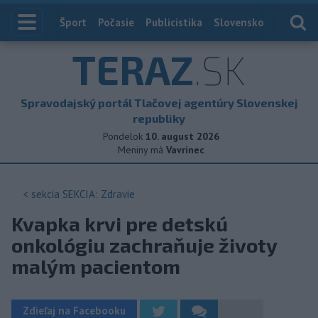
Index
Šport
Počasie
Publicistika
Slovensko
Zahranič
TERAZ
.SK
Spravodajský portál Tlačovej agentúry Slovenskej
republiky
Pondelok
10. august 2026
Meniny má
Vavrinec
< sekcia
SEKCIA: Zdravie
Kvapka krvi pre detskú
onkológiu zachraňuje životy
malým pacientom
Zdieľaj na Facebooku