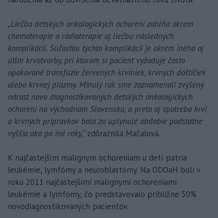
„Liečba detských onkologických ochorení zahŕňa okrem
chemoterapie a rádioterapie aj liečbu následných
komplikácií. Súčasťou týchto komplikácií je okrem iného aj
útlm krvotvorby, pri ktorom si pacient vyžaduje často
opakované transfúzie červených krviniek, krvných doštičiek
alebo krvnej plazmy. Minulý rok sme zaznamenali zvýšený
nárast novo diagnostikovaných detských onkologických
ochorení na východnom Slovensku, a preto aj spotreba krvi
a krvných prípravkov bola za uplynulé obdobie podstatne
vyššia ako po iné roky,“
zdôraznila Mačalová.
K najčastejším malígnym ochoreniam u detí patria
leukémie, lymfómy a neuroblastómy. Na ODOaH boli v
roku 2011 najčastejšími malígnymi ochoreniami
leukémie a lymfómy, čo predstavovalo približne 50%
novodiagnostikovaných pacientov.