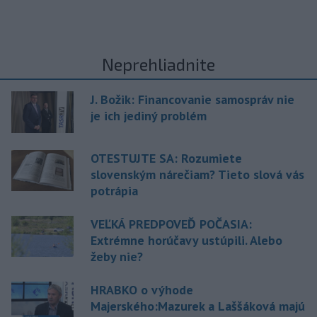
Neprehliadnite
J. Božik: Financovanie samospráv nie
je ich jediný problém
OTESTUJTE SA: Rozumiete
slovenským nárečiam? Tieto slová vás
potrápia
VEĽKÁ PREDPOVEĎ POČASIA:
Extrémne horúčavy ustúpili. Alebo
žeby nie?
HRABKO o výhode
Majerského:Mazurek a Laššáková majú