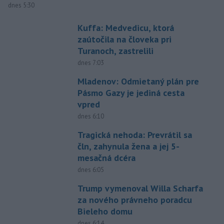
dnes 5:30
Kuffa: Medvedicu, ktorá
zaútočila na človeka pri
Turanoch, zastrelili
dnes 7:03
Mladenov: Odmietaný plán pre
Pásmo Gazy je jediná cesta
vpred
dnes 6:10
Tragická nehoda: Prevrátil sa
čln, zahynula žena a jej 5-
mesačná dcéra
dnes 6:05
Trump vymenoval Willa Scharfa
za nového právneho poradcu
Bieleho domu
dnes 6:14