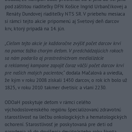
pod záštitou riaditeľky DFN Košice Ingrid Urbančíkovej a
Renáty Dundovej riaditeľky NTS SR. V priebehu mesiaca
si rámci tejto akcie pripomenú aj Svetový deň darcov
krv, ktorý pripadá na 14. jún.
„Cieľom tejto akcie je každoročne zvýšiť počet darcov krvi
na pomoc ťažko chorým deťom. V predchádzajúcich rokoch
sa nám podarilo aj prostredníctvom medializácie
a reklamnej kampane zapojiť čoraz väčší počet darcov krvi
pre našich malých pacientov,“
dodala Mačalová a uviedla,
že kým v roku 2008 získali 1450 darcov, o rok ich bolo už
1825, v roku 2010 takmer dvetisíc a vlani 2230.
ODOaH poskytuje deťom v rámci celého
východoslovenského regiónu špecializovanú zdravotnú
starostlivosť na liečbu onkologických a hematologických
ochorení. Starostlivosť je poskytovaná pre deti od
narodenia až do dovŕšenia devätnásteho roku života.