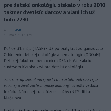
pre detskú onkológiu získalo v roku 2010
takmer dvetisíc darcov a vlani ich už
bolo 2230.
Autor
TASR
31. mája 2012 12:16
Košice 31. mája (TASR) - Už po piatykrát zorganizovalo
Oddelenie detskej onkológie a hematológie (ODOaH)
Detskej fakultnej nemocnice (DFN) Košice akciu
s názvom Kvapka krvi pre detskú onkológiu.
„Chceme upozorniť verejnosť na neustálu potrebu tejto
vzácnej a život zachraňujúcej tekutiny,“
uviedla vedúca
lekárka Národnej transfúznej služby (NTS) Jitka
Mačalová.
Dodala, že kampaň bude prebiehať od 1. júna do 30. júna