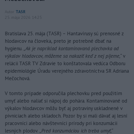
Autor
TASR
25. mája 2026 14:25
Bratislava 25. mája (TASR) – Hantavírusy sú prenosné z
hlodavcov na človeka, preto je potrebné dbať na
hygienu.
„Ak je napríklad kontaminovaná plechovka od
výkalov hlodavcov, môžeme sa nakaziť keď z nej pijeme,“
v
relácii TASR TV Zdravie to konštatovala vedúca Odboru
epidemiológie Úradu verejného zdravotníctva SR Adriana
Mečochová.
V tomto prípade odporučila plechovku pred použitím
umyť alebo naliať si nápoj do pohára. Kontaminované od
výkalov hlodavcov môžu byť aj potraviny uskladnené v
pivniciach alebo skladoch. Pozor by si mali dávať aj lesní
pracovníci alebo návštevníci prírody pri konzumácii
lesných plodov.
„Pred konzumáciou ich treba umyť,“