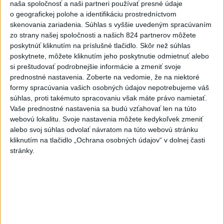
naša spoločnosť a naši partneri používať presné údaje
o geografickej polohe a identifikáciu prostredníctvom
skenovania zariadenia. Súhlas s vyššie uvedeným spracúvaním
zo strany našej spoločnosti a našich 824 partnerov môžete
poskytnúť kliknutím na príslušné tlačidlo. Skôr než súhlas
poskytnete, môžete kliknutím jeho poskytnutie odmietnuť alebo
si preštudovať podrobnejšie informácie a zmeniť svoje
prednostné nastavenia.
Zoberte na vedomie, že na niektoré
formy spracúvania vašich osobných údajov nepotrebujeme váš
súhlas, proti takémuto spracovaniu však máte právo namietať.
PENESOVÁ: S liekom na chudnutie od kamaráta
Vaše prednostné nastavenia sa budú vzťahovať len na túto
môžete skončiť v nemocnici
webovú lokalitu. Svoje nastavenia môžete kedykoľvek zmeniť
alebo svoj súhlas odvolať návratom na túto webovú stránku
kliknutím na tlačidlo „Ochrana osobných údajov“ v dolnej časti
stránky.