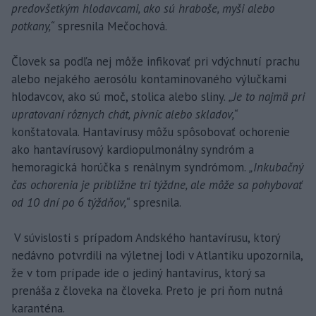
predovšetkým hlodavcami, ako sú hraboše, myši alebo
potkany,“
spresnila Mečochová.
Človek sa podľa nej môže infikovať pri vdýchnutí prachu
alebo nejakého aerosólu kontaminovaného výlučkami
hlodavcov, ako sú moč, stolica alebo sliny.
„Je to najmä pri
upratovaní rôznych chát, pivníc alebo skladov,“
konštatovala. Hantavírusy môžu spôsobovať ochorenie
ako hantavírusový kardiopulmonálny syndróm a
hemoragická horúčka s renálnym syndrómom.
„Inkubačný
čas ochorenia je približne tri týždne, ale môže sa pohybovať
od 10 dní po 6 týždňov,“
spresnila.
V súvislosti s prípadom Andského hantavírusu, ktorý
nedávno potvrdili na výletnej lodi v Atlantiku upozornila,
že v tom prípade ide o jediný hantavírus, ktorý sa
prenáša z človeka na človeka. Preto je pri ňom nutná
karanténa.