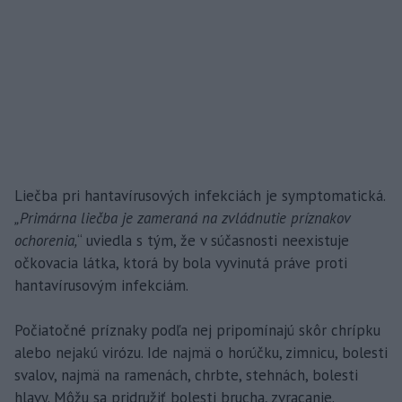
Liečba pri hantavírusových infekciách je symptomatická.
„Primárna liečba je zameraná na zvládnutie príznakov
ochorenia,
“ uviedla s tým, že v súčasnosti neexistuje
očkovacia látka, ktorá by bola vyvinutá práve proti
hantavírusovým infekciám.
Počiatočné príznaky podľa nej pripomínajú skôr chrípku
alebo nejakú virózu. Ide najmä o horúčku, zimnicu, bolesti
svalov, najmä na ramenách, chrbte, stehnách, bolesti
hlavy. Môžu sa pridružiť bolesti brucha, zvracanie.