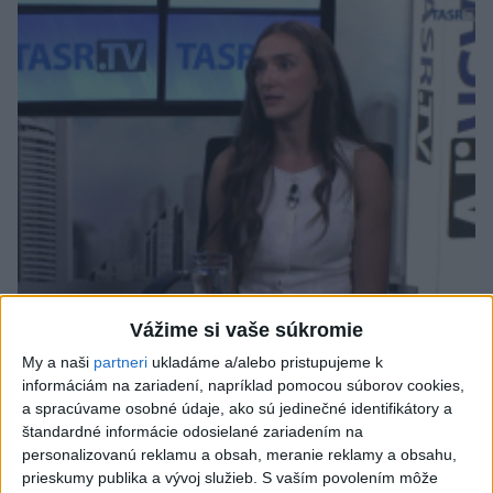
JANČOVIČOVÁ: Nadmerné zatínanie zubov môže
Vážime si vaše súkromie
preťažiť čeľusť
My a naši
partneri
ukladáme a/alebo pristupujeme k
informáciám na zariadení, napríklad pomocou súborov cookies,
a spracúvame osobné údaje, ako sú jedinečné identifikátory a
štandardné informácie odosielané zariadením na
personalizovanú reklamu a obsah, meranie reklamy a obsahu,
prieskumy publika a vývoj služieb.
S vaším povolením môže