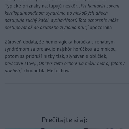
Typické príznaky nastupujú neskôr.
„Pri hantavírusovom
kardiopulmonálnom syndróme po niekoľkých dňoch
nastupuje suchý kašeľ, dýchavičnosť. Toto ochorenie môže
postupovať až do akútneho zlyhania pľúc,“
upozornila.
Zároveň dodala, že hemoragická horúčka s renálnym
syndrómom sa prejavuje najskôr horúčkou a zimnicou,
potom sa pridruží nízky tlak, zlyhávanie obličiek,
krvácavé stavy.
„Obidve tieto ochorenia môžu mať aj fatálny
priebeh,“
zhodnotila Mečochová.
Prečítajte si aj: