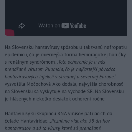
Na Slovensku hantavírusy spôsobujú takzvanú nefropatiu
epidemicu, čo je miernejšia forma hemoragickej horúčky
s renálnym syndrómom.
„Toto ochorenie je u nás
prenášané vírusom Puumala, čo je najčastejší pôvodca
hantavírusových infekcií v strednej a severnej Európe,“
vysvetlila Mečochová. Ako dodala, najvyššia chorobnosť
na Slovensku sa vyskytuje na východe SR. Na Slovensku
je hlásených niekoľko desiatok ochorení ročne.
Hantavírusy sú skupinou RNA vírusov patriacich do
čeľade Hantaviridae.
„Poznáme viac ako 38 druhov
hantavírusov a sú to vírusy, ktoré sú prenášané