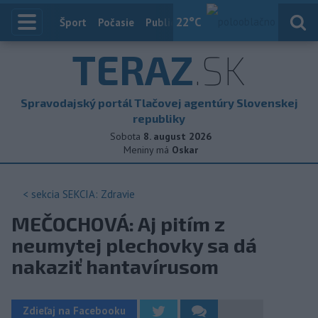
22
°C
Index
Šport
Počasie
Publicistika
Slovensko
Zahranič
TERAZ
.SK
Spravodajský portál Tlačovej agentúry Slovenskej
republiky
Sobota
8. august 2026
Meniny má
Oskar
< sekcia
SEKCIA: Zdravie
MEČOCHOVÁ: Aj pitím z
neumytej plechovky sa dá
nakaziť hantavírusom
Zdieľaj na Facebooku