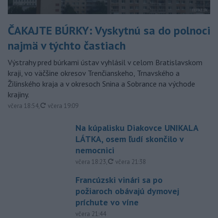
ČAKAJTE BÚRKY: Vyskytnú sa do polnoci
najmä v týchto častiach
Výstrahy pred búrkami ústav vyhlásil v celom Bratislavskom
kraji, vo väčšine okresov Trenčianskeho, Trnavského a
Žilinského kraja a v okresoch Snina a Sobrance na východe
krajiny.
aktualizované
včera 18:54
,
včera 19:09
Na kúpalisku Diakovce UNIKALA
LÁTKA, osem ľudí skončilo v
nemocnici
aktualizované
včera 18:23
,
včera 21:38
Francúzski vinári sa po
požiaroch obávajú dymovej
príchute vo víne
včera 21:44