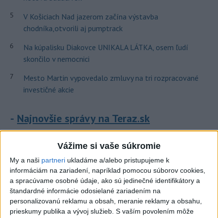
5
V Košiciach Nad jazerom začína výstavba
chodníka,otvorili aj pumptrack
6
Na kúpalisku Diakovce UNIKALA LÁTKA, osem ľudí
skončilo v nemocnici
7
Mesto Martin vypovedalo zmluvy na tri rozpracované
investičné akcie
Najnovšie správy na Teraz.sk
Vyhlásenia
Vážime si vaše súkromie
Priame prenosy z Národnej rady SR
My a naši
partneri
ukladáme a/alebo pristupujeme k
informáciám na zariadení, napríklad pomocou súborov cookies,
a spracúvame osobné údaje, ako sú jedinečné identifikátory a
štandardné informácie odosielané zariadením na
Politika na sociálnych sieťach
personalizovanú reklamu a obsah, meranie reklamy a obsahu,
prieskumy publika a vývoj služieb.
S vaším povolením môže