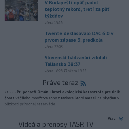
V Budapešti opäť padol
teplotný rekord, tretí za päť
týždňov
včera 19:15
Twente deklasovalo DAC 6:0 v
prvom zápase 3. predkola
včera 22:03
Slovenskí hádzanári zdolali
Taliansko 38:37
aktualizované
včera 16:28
,
včera 19:55
Práve teraz
-
Pri pobreží Ománu hrozí ekologická katastrofa pre únik
21:58
čoraz
väčšieho množstva ropy z tankera, ktorý narazil na plytčinu v
blízkosti prírodnej rezervácie.
Viac
Videá a prenosy TASR TV