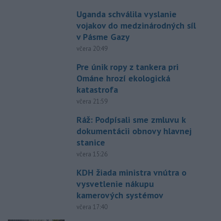
Uganda schválila vyslanie
vojakov do medzinárodných síl
v Pásme Gazy
včera 20:49
Pre únik ropy z tankera pri
Ománe hrozí ekologická
katastrofa
včera 21:59
Ráž: Podpísali sme zmluvu k
dokumentácii obnovy hlavnej
stanice
včera 15:26
KDH žiada ministra vnútra o
vysvetlenie nákupu
kamerových systémov
včera 17:40