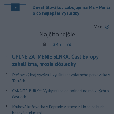
Deväť Slovákov zabojuje na ME v Paríži
o čo najlepšie výsledky
Viac
Najčítanejšie
6h
24h
7d
ÚPLNÉ ZATMENIE SLNKA: Časť Európy
1
zahalí tma, hrozia dôsledky
2
Prešovský kraj vyzýva k využitiu bezplatného parkoviska v
Tatrách
3
ČAKAJTE BÚRKY: Vyskytnú sa do polnoci najmä v týchto
častiach
4
Kruhová križovatka v Poprade v smere z Hozelca bude
hotová budúci rok