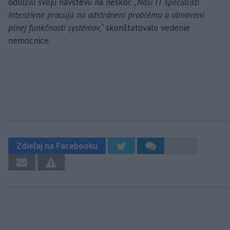
odložili svoju návštevu na neskôr.
„Naši IT špecialisti
intenzívne pracujú na odstránení problému a obnovení
plnej funkčnosti systémov,“
skonštatovalo vedenie
nemocnice.
Zdieľaj na Facebooku