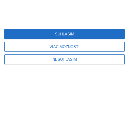
Počasie
AKTUÁLNA PREDPOVEĎ POČASIA NA SEDEM DNÍ
SÚHLASÍM
VIAC MOŽNOSTÍ
....
NESÚHLASÍM
....