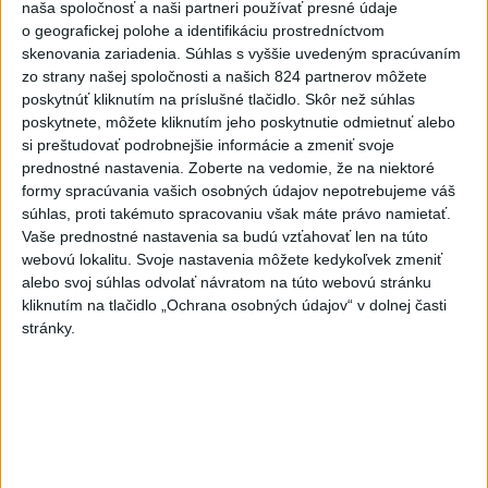
naša spoločnosť a naši partneri používať presné údaje
Zobraziť viac
Info
o geografickej polohe a identifikáciu prostredníctvom
skenovania zariadenia. Súhlas s vyššie uvedeným spracúvaním
zo strany našej spoločnosti a našich 824 partnerov môžete
Najnovšie videá
Najsledovanejšie videá
poskytnúť kliknutím na príslušné tlačidlo. Skôr než súhlas
poskytnete, môžete kliknutím jeho poskytnutie odmietnuť alebo
V ROKU 2015 NÁS KRITIZOVALI. DNES
si preštudovať podrobnejšie informácie a zmeniť svoje
OPAKUJÚ NAŠE SLOVÁ
prednostné nastavenia.
Zoberte na vedomie, že na niektoré
včera 17:35
|
Šutaj Eštok Matúš
|
1084
zobrazení
formy spracúvania vašich osobných údajov nepotrebujeme váš
súhlas, proti takémuto spracovaniu však máte právo namietať.
NEMÁME ROPU, ALE MÁME VODU‼️JEJ
Vaše prednostné nastavenia sa budú vzťahovať len na túto
PREDAJ JE VLASTIZRADA‼️...
webovú lokalitu. Svoje nastavenia môžete kedykoľvek zmeniť
včera 17:05
|
Jakab Július
|
1857
zobrazení
alebo svoj súhlas odvolať návratom na túto webovú stránku
kliknutím na tlačidlo „Ochrana osobných údajov“ v dolnej časti
‼️TOTO JE JASNÝ ODKAZ FICOVI‼️
stránky.
včera 16:20
|
Hnutie SLOVENSKO
|
7929
zobrazení
Najnovšie statusy štátnych inštitúcií
SPOMIENKA NA ŠTVRTOK Hliadková činnosť
poriečnej políc...