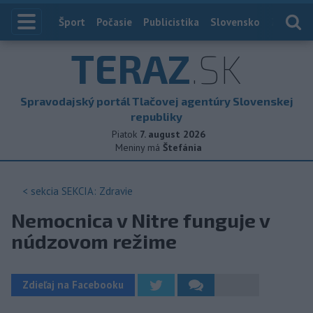
Index
Šport
Počasie
Publicistika
Slovensko
Zahranič
TERAZ
.SK
Spravodajský portál Tlačovej agentúry Slovenskej
republiky
Piatok
7. august 2026
Meniny má
Štefánia
< sekcia
SEKCIA: Zdravie
Nemocnica v Nitre funguje v
núdzovom režime
Zdieľaj na Facebooku