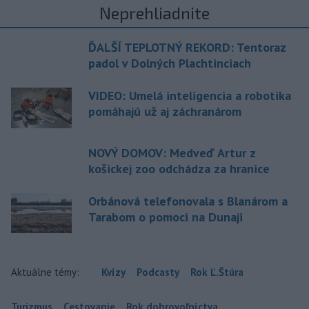
Neprehliadnite
ĎALŠÍ TEPLOTNÝ REKORD: Tentoraz
padol v Dolných Plachtinciach
VIDEO: Umelá inteligencia a robotika
pomáhajú už aj záchranárom
NOVÝ DOMOV: Medveď Artur z
košickej zoo odchádza za hranice
Orbánová telefonovala s Blanárom a
Tarabom o pomoci na Dunaji
Aktuálne témy:
Kvízy
Podcasty
Rok Ľ.Štúra
Turizmus
Cestovanie
Rok dobrovoľníctva