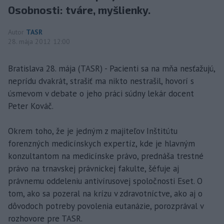
Osobnosti: tváre, myšlienky.
Autor
TASR
28. mája 2012 12:00
Bratislava 28. mája (TASR) - Pacienti sa na mňa nesťažujú,
neprídu dvakrát, strašiť ma nikto nestrašil, hovorí s
úsmevom v debate o jeho práci súdny lekár docent
Peter Kováč.
Okrem toho, že je jedným z majiteľov Inštitútu
forenzných medicínskych expertíz, kde je hlavným
konzultantom na medicínske právo, prednáša trestné
právo na trnavskej právnickej fakulte, šéfuje aj
právnemu oddeleniu antivírusovej spoločnosti Eset. O
tom, ako sa pozeral na krízu v zdravotníctve, ako aj o
dôvodoch potreby povolenia eutanázie, porozprával v
rozhovore pre TASR.