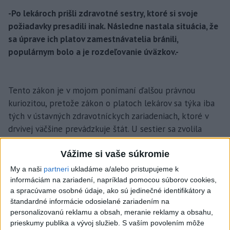
-Po lekároch prišli zdravotné sestry, ktoré si svoje
požiadavky presadili inak. Následne nastala situácia, že
sa úprave ich platov zamestnávatelia bránili,
populárnym bolo a je rozdeľovanie úväzkov.-
Tento zákon je v mojom ponímaní ďalšou právnou
kuriozitou, pretože zákon o platoch lekárov sa týka iba
tých v ústavných zdravotníckych zariadeniach, ktoré v
drvivej väčšine prevádzkuje štát. U sestier sa zvolila
politika plošného kobercového bombardovania a urobilo
sa vlastne to, že istej skupine osôb sa zdvihli platy, zo
Vážime si vaše súkromie
zákona na úroveň, ktorá je pre niektoré zdravotnícke
My a naši
partneri
ukladáme a/alebo pristupujeme k
zariadenia prakticky likvidačná. Treba si uvedomiť, že
informáciám na zariadení, napríklad pomocou súborov cookies,
a spracúvame osobné údaje, ako sú jedinečné identifikátory a
kým zákon o lekároch je obmedzený na zdravotnícke
štandardné informácie odosielané zariadením na
zariadenia vlastnené štátom, zdravotným sestrám sa
personalizovanú reklamu a obsah, meranie reklamy a obsahu,
zvýšili mzdy plošne. Okrem toho si málokto všimol, že je
prieskumy publika a vývoj služieb.
S vaším povolením môže