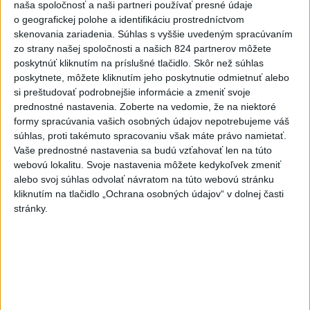
tam valorizácia každý rok podľa výkonu národného
naša spoločnosť a naši partneri používať presné údaje
hospodárstva, čo znamená, že to ešte nie je koniec.
o geografickej polohe a identifikáciu prostredníctvom
skenovania zariadenia. Súhlas s vyššie uvedeným spracúvaním
Problémom je to, že finančné zdroje na toto zvýšenie sú
zo strany našej spoločnosti a našich 824 partnerov môžete
iluzórne. Keby si dal niekto tú námahu a prečítal si
poskytnúť kliknutím na príslušné tlačidlo. Skôr než súhlas
dôvodovú správu, tak sa tam asi na piatich miestach
poskytnete, môžete kliknutím jeho poskytnutie odmietnuť alebo
píše, že to nie je kryté v rozpočte. Každý zo 141
si preštudovať podrobnejšie informácie a zmeniť svoje
poslancov, ktorí za to zahlasovali, mal možnosť vidieť, že
prednostné nastavenia.
Zoberte na vedomie, že na niektoré
nie je finančné krytie. Mimochodom návrh tohto zákona
formy spracúvania vašich osobných údajov nepotrebujeme váš
súhlas, proti takémuto spracovaniu však máte právo namietať.
nepodporili len tí, čo neboli prítomní. Neviem si
Vaše prednostné nastavenia sa budú vzťahovať len na túto
predstaviť, že by som s čistým svedomím mohol
webovú lokalitu. Svoje nastavenia môžete kedykoľvek zmeniť
zahlasovať za niečo, čo nie je finančne kryté a mám to
alebo svoj súhlas odvolať návratom na túto webovú stránku
napísané čierne na bielom.
kliknutím na tlačidlo „Ochrana osobných údajov“ v dolnej časti
stránky.
Treba si uvedomiť, že štátne nemocnice, ktoré navýšia
mzdy, budú sa ďalej zadlžovať ešte rýchlejšie ako
doteraz. Pritom vlastne deformujú pracovný trh
zdravotných sestier, lebo súkromní ambulantní lekári
nemajú také možnosti ako štátne zariadenia. Spomínané