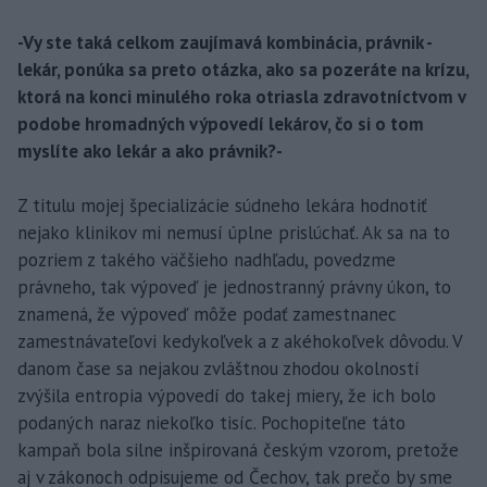
-Vy ste taká celkom zaujímavá kombinácia, právnik -
lekár, ponúka sa preto otázka, ako sa pozeráte na krízu,
ktorá na konci minulého roka otriasla zdravotníctvom v
podobe hromadných výpovedí lekárov, čo si o tom
myslíte ako lekár a ako právnik?-
Z titulu mojej špecializácie súdneho lekára hodnotiť
nejako klinikov mi nemusí úplne prislúchať. Ak sa na to
pozriem z takého väčšieho nadhľadu, povedzme
právneho, tak výpoveď je jednostranný právny úkon, to
znamená, že výpoveď môže podať zamestnanec
zamestnávateľovi kedykoľvek a z akéhokoľvek dôvodu. V
danom čase sa nejakou zvláštnou zhodou okolností
zvýšila entropia výpovedí do takej miery, že ich bolo
podaných naraz niekoľko tisíc. Pochopiteľne táto
kampaň bola silne inšpirovaná českým vzorom, pretože
aj v zákonoch odpisujeme od Čechov, tak prečo by sme