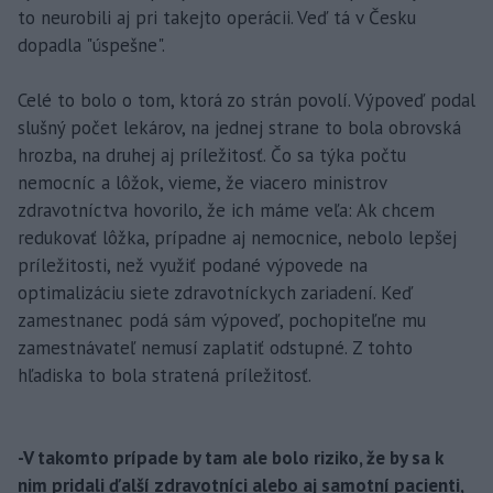
to neurobili aj pri takejto operácii. Veď tá v Česku
dopadla "úspešne".
Celé to bolo o tom, ktorá zo strán povolí. Výpoveď podal
slušný počet lekárov, na jednej strane to bola obrovská
hrozba, na druhej aj príležitosť. Čo sa týka počtu
nemocníc a lôžok, vieme, že viacero ministrov
zdravotníctva hovorilo, že ich máme veľa: Ak chcem
redukovať lôžka, prípadne aj nemocnice, nebolo lepšej
príležitosti, než využiť podané výpovede na
optimalizáciu siete zdravotníckych zariadení. Keď
zamestnanec podá sám výpoveď, pochopiteľne mu
zamestnávateľ nemusí zaplatiť odstupné. Z tohto
hľadiska to bola stratená príležitosť.
-V takomto prípade by tam ale bolo riziko, že by sa k
nim pridali ďalší zdravotníci alebo aj samotní pacienti,