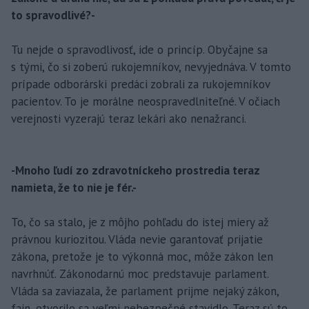
to spravodlivé?-
Tu nejde o spravodlivosť, ide o princíp. Obyčajne sa
s tými, čo si zoberú rukojemníkov, nevyjednáva. V tomto
prípade odborárski predáci zobrali za rukojemníkov
pacientov. To je morálne neospravedlniteľné. V očiach
verejnosti vyzerajú teraz lekári ako nenažranci.
-Mnoho ľudí zo zdravotníckeho prostredia teraz
namieta, že to nie je fér.-
To, čo sa stalo, je z môjho pohľadu do istej miery až
právnou kuriozitou. Vláda nevie garantovať prijatie
zákona, pretože je to výkonná moc, môže zákon len
navrhnúť. Zákonodarnú moc predstavuje parlament.
Vláda sa zaviazala, že parlament prijme nejaký zákon,
fajn, otvorilo sa veľmi nebezpečné stavidlo. Teraz sú to