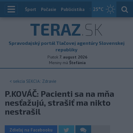
25
°C
Index
Šport
Počasie
Publicistika
Slovensko
Zahranič
TERAZ
.SK
Spravodajský portál Tlačovej agentúry Slovenskej
republiky
Piatok
7. august 2026
Meniny má
Štefánia
< sekcia
SEKCIA: Zdravie
P.KOVÁČ: Pacienti sa na mňa
nesťažujú, strašiť ma nikto
nestrašil
Zdieľaj na Facebooku