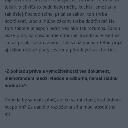
lekári, o chvíľu to budú kaderníčky, kuchári, smetiari a
tak ďalej. Pochopiteľne, prijal sa zákon, ten treba
dodržiavať, lebo aj hlúpe zákony treba dodržiavať. Na
tom zákone je aspoň jedna vec ako tak rozumná. Zákon
viaže platy na dosiahnutie odbornej kvalifikácie. Keď už
sa raz prijala takáto zmena, tak sa už pochopiteľne prijal
aj zákon riešiaci platy sestier a pôrodných asistentiek.
-Z pohľadu práva a vymožiteľnosti ten dokument,
memorandum medzi vládou a odbormi, nemal žiadnu
hodnotu?-
Dohoda by sa mala plniť, ale čo sa mi stane, keď dohodu
nesplním? Za daného rozloženia síl a moci absolútne
nič.