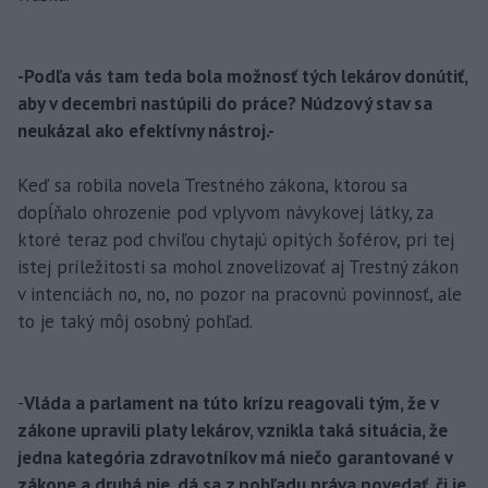
-Podľa vás tam teda bola možnosť tých lekárov donútiť,
aby v decembri nastúpili do práce? Núdzový stav sa
neukázal ako efektívny nástroj.-
Keď sa robila novela Trestného zákona, ktorou sa
dopĺňalo ohrozenie pod vplyvom návykovej látky, za
ktoré teraz pod chvíľou chytajú opitých šoférov, pri tej
istej príležitosti sa mohol znovelizovať aj Trestný zákon
v intenciách no, no, no pozor na pracovnú povinnosť, ale
to je taký môj osobný pohľad.
-
Vláda a parlament na túto krízu reagovali tým, že v
zákone upravili platy lekárov, vznikla taká situácia, že
jedna kategória zdravotníkov má niečo garantované v
zákone a druhá nie, dá sa z pohľadu práva povedať, či je