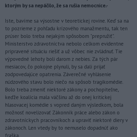
ktorým by sa nepáčilo, že sa rušia nemocnice.-
Iste, bavíme sa výsostne v teoretickej rovine. Keď sa na
to pozrieme z pohľadu krízového manažmentu, tak ten
prúser bolo treba nejakým spôsobom "prepružiť".
Ministerstvo zdravotníctva nebolo celkom evidentne
pripravené situáciu riešiť a už vôbec nie zvládnuť. Tie
výpovedné lehoty boli darom z nebies. Za tých pár
mesiacov, čo pokojne plynuli, by sa dali prijať
zodpovedajúce opatrenia. Záverečné vyhlásenie
núdzového stavu bolo niečo na spôsob tragikomédie.
Bolo treba zmeniť niektoré zákony a pochopiteľne,
keďže koalícia mala väčšinu až do onej kritickej
hlasovacej komédie s vopred daným výsledkom, bola
možnosť novelizovať Zákonník práce alebo zákon o
zdravotníckych pracovníkoch a upraviť niektoré diery v
zákonoch. Len vtedy by to nemuselo dopadnúť ako
fraška.