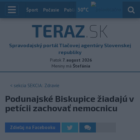
30
°C
Index
Šport
Počasie
Publicistika
Slovensko
Zahranič
TERAZ
.SK
Spravodajský portál Tlačovej agentúry Slovenskej
republiky
Piatok
7. august 2026
Meniny má
Štefánia
< sekcia
SEKCIA: Zdravie
Podunajské Biskupice žiadajú v
petícii zachovať nemocnicu
Zdieľaj na Facebooku