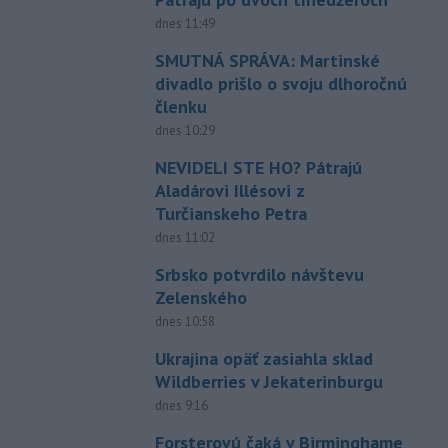
dnes 11:49
SMUTNÁ SPRÁVA: Martinské
divadlo prišlo o svoju dlhoročnú
členku
dnes 10:29
NEVIDELI STE HO? Pátrajú
Aladárovi Illésovi z
Turčianskeho Petra
dnes 11:02
Srbsko potvrdilo návštevu
Zelenského
dnes 10:58
Ukrajina opäť zasiahla sklad
Wildberries v Jekaterinburgu
dnes 9:16
Forsterovú čaká v Birminghame