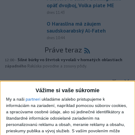
opäť dvojboj, Volka piate ME
dnes 11:43
O Haraslína má záujem
saudskoarabský Al-Fateh
dnes 10:44
Práve teraz
-
Silné búrky vo štvrtok vyvolali v hornatých oblastiach
12:00
západného
Rakúska povodne a zosuvy pôdy.
Viac
Videá a prenosy TASR TV
Vážime si vaše súkromie
My a naši
partneri
ukladáme a/alebo pristupujeme k
Deväť Slovákov zabojuje na ME v Paríži
informáciám na zariadení, napríklad pomocou súborov cookies,
o čo najlepšie výsledky
a spracúvame osobné údaje, ako sú jedinečné identifikátory a
štandardné informácie odosielané zariadením na
Viac
personalizovanú reklamu a obsah, meranie reklamy a obsahu,
Najčítanejšie
prieskumy publika a vývoj služieb.
S vaším povolením môže