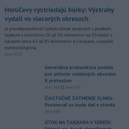
Horúčavy vystriedajú búrky: Výstrahy
vydali vo viacerých okresoch
Je pravdepodobnosť výskytu búrok spojených s prudkým
lejakom s intenzitou 20 až 30 milimetrov za 30 minút s
nárazmi vetra 65 až 85 kilometrov a s krúpami, ozrejmili
meteorológovia.
dnes 11:55
Generálna prokuratúra podala
pre určenie volebných obvodov
8 protestov
aktualizované
dnes 9:03
,
dnes 9:55
ČIASTOČNÉ ZATMENIE SLNKA:
Pozorovať sa bude dať v stredu
dnes 9:40
ÚTOK NA TAXIKÁRA V SEREDI:
Pátrajú po dvoch tínedžeroch