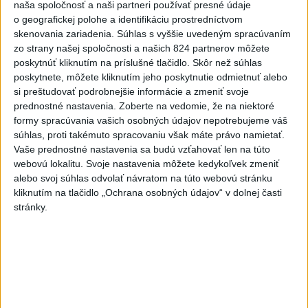
naša spoločnosť a naši partneri používať presné údaje
6h
24h
7d
o geografickej polohe a identifikáciu prostredníctvom
skenovania zariadenia. Súhlas s vyššie uvedeným spracúvaním
zo strany našej spoločnosti a našich 824 partnerov môžete
Po streľbe v škole neďaleko Bangkoku
1
poskytnúť kliknutím na príslušné tlačidlo. Skôr než súhlas
hlásia štyroch mŕtvych
poskytnete, môžete kliknutím jeho poskytnutie odmietnuť alebo
si preštudovať podrobnejšie informácie a zmeniť svoje
2
Kruhová križovatka v Poprade v smere z Hozelca bude
prednostné nastavenia.
Zoberte na vedomie, že na niektoré
hotová budúci rok
formy spracúvania vašich osobných údajov nepotrebujeme váš
súhlas, proti takémuto spracovaniu však máte právo namietať.
3
ÚPLNÉ ZATMENIE SLNKA: Časť Európy zahalí tma,
Vaše prednostné nastavenia sa budú vzťahovať len na túto
hrozia dôsledky
webovú lokalitu. Svoje nastavenia môžete kedykoľvek zmeniť
alebo svoj súhlas odvolať návratom na túto webovú stránku
4
Prešovský kraj vyzýva k využitiu bezplatného parkoviska v
kliknutím na tlačidlo „Ochrana osobných údajov“ v dolnej časti
Tatrách
stránky.
5
V Košiciach Nad jazerom začína výstavba
chodníka,otvorili aj pumptrack
6
Mesto Martin vypovedalo zmluvy na tri rozpracované
investičné akcie