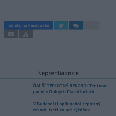
Zdieľaj na Facebooku
Neprehliadnite
ĎALŠÍ TEPLOTNÝ REKORD: Tentoraz
padol v Dolných Plachtinciach
V Budapešti opäť padol teplotný
rekord, tretí za päť týždňov