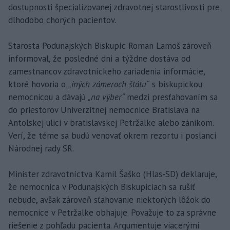
dostupnosti špecializovanej zdravotnej starostlivosti pre
dlhodobo chorých pacientov.
Starosta Podunajských Biskupíc Roman Lamoš zároveň
informoval, že posledné dni a týždne dostáva od
zamestnancov zdravotníckeho zariadenia informácie,
ktoré hovoria o
„iných zámeroch štátu“
s biskupickou
nemocnicou a dávajú
„na výber“
medzi presťahovaním sa
do priestorov Univerzitnej nemocnice Bratislava na
Antolskej ulici v bratislavskej Petržalke alebo zánikom.
Verí, že téme sa budú venovať okrem rezortu i poslanci
Národnej rady SR.
Minister zdravotníctva Kamil Šaško (Hlas-SD) deklaruje,
že nemocnica v Podunajských Biskupiciach sa rušiť
nebude, avšak zároveň sťahovanie niektorých lôžok do
nemocnice v Petržalke obhajuje. Považuje to za správne
riešenie z pohľadu pacienta. Argumentuje viacerými