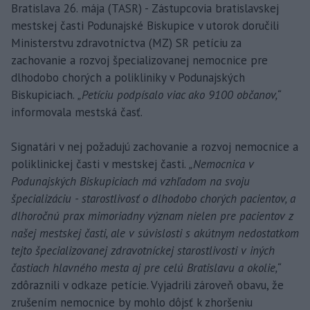
Bratislava 26. mája (TASR) - Zástupcovia bratislavskej
mestskej časti Podunajské Biskupice v utorok doručili
Ministerstvu zdravotníctva (MZ) SR petíciu za
zachovanie a rozvoj špecializovanej nemocnice pre
dlhodobo chorých a polikliniky v Podunajských
Biskupiciach.
„Petíciu podpísalo viac ako 9100 občanov,“
informovala mestská časť.
Signatári v nej požadujú zachovanie a rozvoj nemocnice a
poliklinickej časti v mestskej časti.
„Nemocnica v
Podunajských Biskupiciach má vzhľadom na svoju
špecializáciu - starostlivosť o dlhodobo chorých pacientov, a
dlhoročnú prax mimoriadny význam nielen pre pacientov z
našej mestskej časti, ale v súvislosti s akútnym nedostatkom
tejto špecializovanej zdravotníckej starostlivosti v iných
častiach hlavného mesta aj pre celú Bratislavu a okolie,“
zdôraznili v odkaze petície. Vyjadrili zároveň obavu, že
zrušením nemocnice by mohlo dôjsť k zhoršeniu