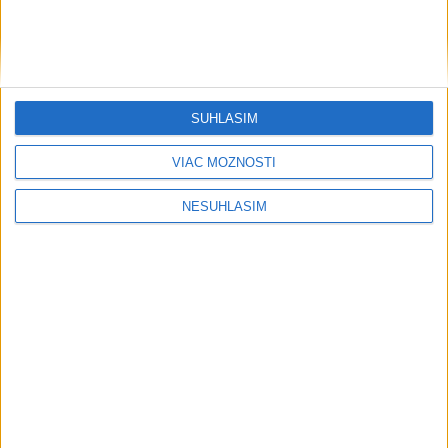
....
SÚHLASÍM
VIAC MOŽNOSTÍ
NESÚHLASÍM
....