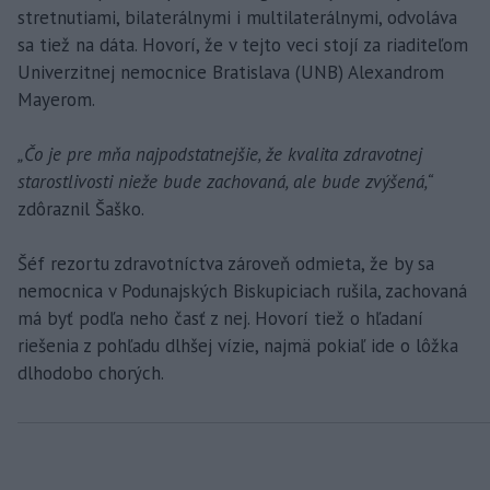
stretnutiami, bilaterálnymi i multilaterálnymi, odvoláva
sa tiež na dáta. Hovorí, že v tejto veci stojí za riaditeľom
Univerzitnej nemocnice Bratislava (UNB) Alexandrom
Mayerom.
„Čo je pre mňa najpodstatnejšie, že kvalita zdravotnej
starostlivosti nieže bude zachovaná, ale bude zvýšená,“
zdôraznil Šaško.
Šéf rezortu zdravotníctva zároveň odmieta, že by sa
nemocnica v Podunajských Biskupiciach rušila, zachovaná
má byť podľa neho časť z nej. Hovorí tiež o hľadaní
riešenia z pohľadu dlhšej vízie, najmä pokiaľ ide o lôžka
dlhodobo chorých.