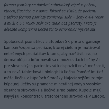
formou psoriázy sa dokázal subklinický zápal v pečeni,
kĺboch, šľachách a v aorte. Taktiež sa zistilo, že pacienti
s ťažkou formou psoriázy zomierajú skôr – ženy o 4,4 rokov
a muži o 3,5 rokov skôr ako ľudia bez psoriázy. Preto je
dôležitá komplexná liečba tohto ochorenia,"
vysvetlila.
Spoločnosť psoriatikov a atopikov SR preto organizuje
kampaň Vzopri sa psoriáze, ktorej cieľom je motivovať
neliečených psoriatikov k tomu, aby navštívili svojho
dermatológa a informovali sa o možnostiach liečby. Aj
pre slovenských pacientov sú k dispozícii nové možnosti,
a to nová tabletková i biologická liečba. Pomôcť im tiež
môže liečba v kúpeľoch Smrdáky. Najvzácnejšími zdrojmi
kúpeľnej liečby sú pramene minerálnej vody s vysokým
obsahom sírovodíka a liečivé sírne bahno. Kúpele majú
najvyššiu koncentráciu treťohorného sírovodíka v Európe.