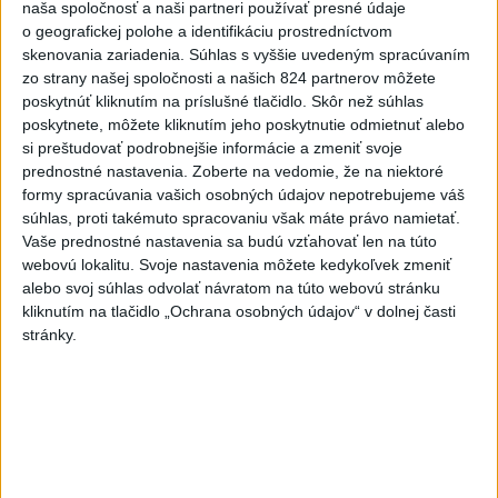
naša spoločnosť a naši partneri používať presné údaje
Viac
Videá a prenosy TASR TV
o geografickej polohe a identifikáciu prostredníctvom
skenovania zariadenia. Súhlas s vyššie uvedeným spracúvaním
zo strany našej spoločnosti a našich 824 partnerov môžete
Deväť Slovákov zabojuje na ME v Paríži
poskytnúť kliknutím na príslušné tlačidlo. Skôr než súhlas
o čo najlepšie výsledky
poskytnete, môžete kliknutím jeho poskytnutie odmietnuť alebo
si preštudovať podrobnejšie informácie a zmeniť svoje
Viac
prednostné nastavenia.
Zoberte na vedomie, že na niektoré
Najčítanejšie
formy spracúvania vašich osobných údajov nepotrebujeme váš
súhlas, proti takémuto spracovaniu však máte právo namietať.
6h
24h
7d
Vaše prednostné nastavenia sa budú vzťahovať len na túto
webovú lokalitu. Svoje nastavenia môžete kedykoľvek zmeniť
alebo svoj súhlas odvolať návratom na túto webovú stránku
Po streľbe v škole neďaleko Bangkoku
1
kliknutím na tlačidlo „Ochrana osobných údajov“ v dolnej časti
hlásia štyroch mŕtvych
stránky.
2
Kruhová križovatka v Poprade v smere z Hozelca bude
hotová budúci rok
3
Prešovský kraj vyzýva k využitiu bezplatného parkoviska v
Tatrách