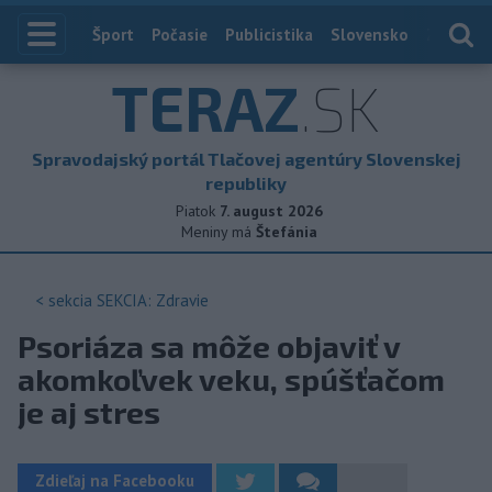
Index
Šport
Počasie
Publicistika
Slovensko
Zahranič
TERAZ
.SK
Spravodajský portál Tlačovej agentúry Slovenskej
republiky
Piatok
7. august 2026
Meniny má
Štefánia
< sekcia
SEKCIA: Zdravie
Psoriáza sa môže objaviť v
akomkoľvek veku, spúšťačom
je aj stres
Zdieľaj na Facebooku