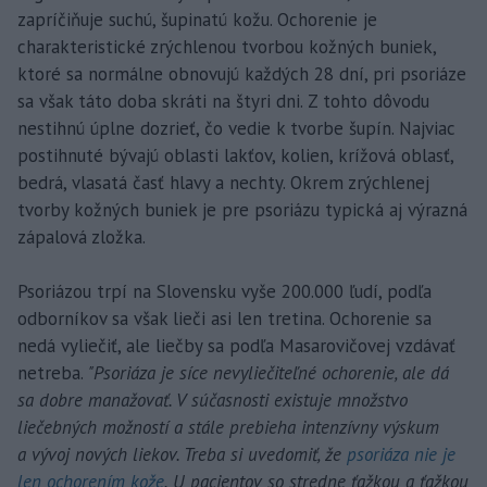
zapríčiňuje suchú, šupinatú kožu. Ochorenie je
charakteristické zrýchlenou tvorbou kožných buniek,
ktoré sa normálne obnovujú každých 28 dní, pri psoriáze
sa však táto doba skráti na štyri dni. Z tohto dôvodu
nestihnú úplne dozrieť, čo vedie k tvorbe šupín. Najviac
postihnuté bývajú oblasti lakťov, kolien, krížová oblasť,
bedrá, vlasatá časť hlavy a nechty. Okrem zrýchlenej
tvorby kožných buniek je pre psoriázu typická aj výrazná
zápalová zložka.
Psoriázou trpí na Slovensku vyše 200.000 ľudí, podľa
odborníkov sa však lieči asi len tretina. Ochorenie sa
nedá vyliečiť, ale liečby sa podľa Masarovičovej vzdávať
netreba.
"Psoriáza je síce nevyliečiteľné ochorenie, ale dá
sa dobre manažovať. V súčasnosti existuje množstvo
liečebných možností a stále prebieha intenzívny výskum
a vývoj nových liekov. Treba si uvedomiť, že
psoriáza nie je
len ochorením kože
. U pacientov so stredne ťažkou a ťažkou