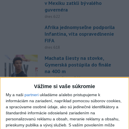
v Mexiku zatkli bývalého
guvernéra
dnes 6:22
Afrika jednomyseľne podporila
Infantina, víta ospravedlnenie
FIFA
dnes 6:18
Machata šiesty na stovke,
Gymerská postúpila do finále
na 400 m
aktualizované
dnes 6:08
,
dnes 7:08
Vážime si vaše súkromie
Práve teraz
My a naši
partneri
ukladáme a/alebo pristupujeme k
-
Generálna prokuratúra SR podala v súvislosti s určením
09:01
informáciám na zariadení, napríklad pomocou súborov cookies,
volebných
obvodov celkovo osem protestov prokurátora, a to proti
a spracúvame osobné údaje, ako sú jedinečné identifikátory a
piatim uzneseniam mestských zastupiteľstiev a trom uzneseniam
štandardné informácie odosielané zariadením na
zastupiteľstiev samosprávnych krajov.
personalizovanú reklamu a obsah, meranie reklamy a obsahu,
prieskumy publika a vývoj služieb.
S vaším povolením môže