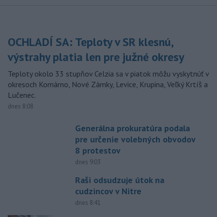
OCHLADÍ SA: Teploty v SR klesnú,
výstrahy platia len pre južné okresy
Teploty okolo 33 stupňov Celzia sa v piatok môžu vyskytnúť v
okresoch Komárno, Nové Zámky, Levice, Krupina, Veľký Krtíš a
Lučenec.
dnes 8:08
Generálna prokuratúra podala
pre určenie volebných obvodov
8 protestov
dnes 9:03
Raši odsudzuje útok na
cudzincov v Nitre
dnes 8:41