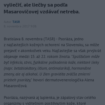
vyliečiť, ale liečby sa podľa
Masarovičovej vzdávať netreba.
Autor
TASR
8. novembra 2017 9:08
Bratislava 8. novembra (TASR) - Psoriáza, jedno
z najčastejších kožných ochorení na Slovensku, sa môže
prejaviť v akomkoľvek veku. Najčastejšie sa však prvýkrát
objavuje medzi 15. až 22. rokom života.
"Spúšťačom môže
byť infekcia, stres, fyzikálne poškodenia kože, niektoré lieky
(napr. betablokátory, lítium, antimalariká), hormonálne
zmeny, ale aj alkohol. U žien gravidita zväčša zmierni
priebeh psoriázy,"
hovorí dermatovenerologička Alena
Masarovičová.
Psoriáza, nazývaná aj lupienka, je zápalový stav celého
organizmu s viditeľným postihnutím kože, ktoré