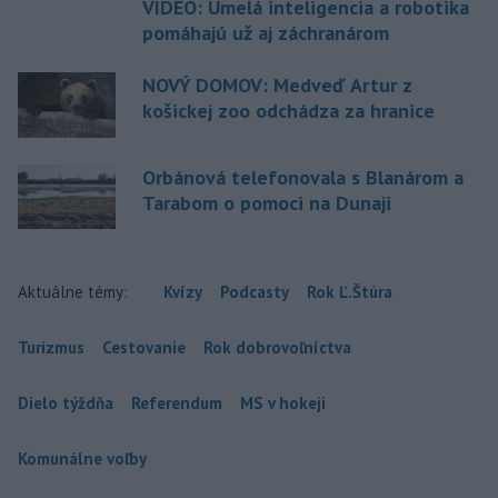
VIDEO: Umelá inteligencia a robotika
pomáhajú už aj záchranárom
NOVÝ DOMOV: Medveď Artur z
košickej zoo odchádza za hranice
Orbánová telefonovala s Blanárom a
Tarabom o pomoci na Dunaji
Aktuálne témy:
Kvízy
Podcasty
Rok Ľ.Štúra
Turizmus
Cestovanie
Rok dobrovoľníctva
Dielo týždňa
Referendum
MS v hokeji
Komunálne voľby