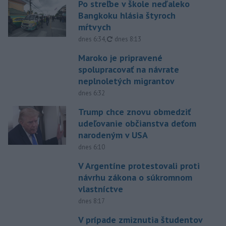
Po streľbe v škole neďaleko
Bangkoku hlásia štyroch
mŕtvych
aktualizované
dnes 6:34
,
dnes 8:13
Maroko je pripravené
spolupracovať na návrate
neplnoletých migrantov
dnes 6:32
Trump chce znovu obmedziť
udeľovanie občianstva deťom
narodeným v USA
dnes 6:10
V Argentíne protestovali proti
návrhu zákona o súkromnom
vlastníctve
dnes 8:17
V prípade zmiznutia študentov