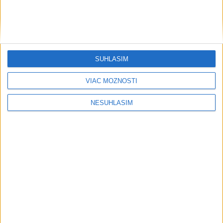
....
SÚHLASÍM
VIAC MOŽNOSTÍ
NESÚHLASÍM
....