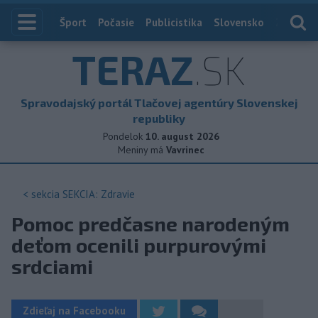
Index
Šport
Počasie
Publicistika
Slovensko
Zahranič
TERAZ
.SK
Spravodajský portál Tlačovej agentúry Slovenskej
republiky
Pondelok
10. august 2026
Meniny má
Vavrinec
< sekcia
SEKCIA: Zdravie
Pomoc predčasne narodeným
deťom ocenili purpurovými
srdciami
Zdieľaj na Facebooku