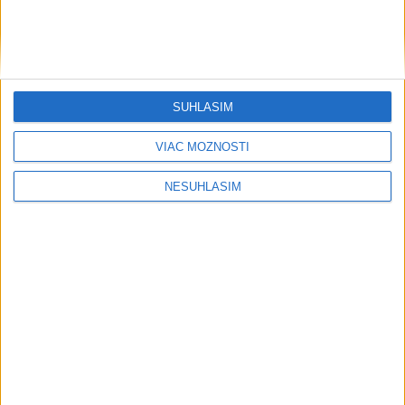
SÚHLASÍM
VIAC MOŽNOSTÍ
NESÚHLASÍM
....