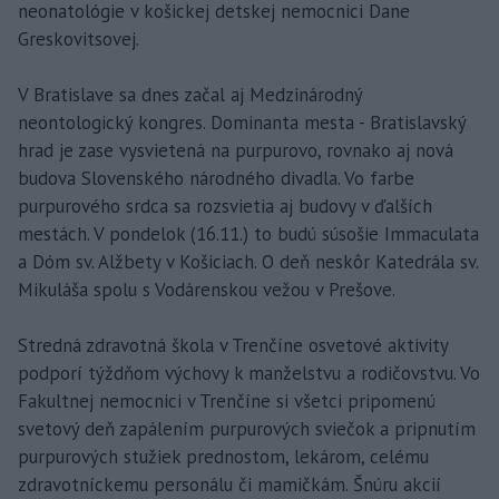
neonatológie v košickej detskej nemocnici Dane
Greskovitsovej.
V Bratislave sa dnes začal aj Medzinárodný
neontologický kongres. Dominanta mesta - Bratislavský
hrad je zase vysvietená na purpurovo, rovnako aj nová
budova Slovenského národného divadla. Vo farbe
purpurového srdca sa rozsvietia aj budovy v ďalších
mestách. V pondelok (16.11.) to budú súsošie Immaculata
a Dóm sv. Alžbety v Košiciach. O deň neskôr Katedrála sv.
Mikuláša spolu s Vodárenskou vežou v Prešove.
Stredná zdravotná škola v Trenčíne osvetové aktivity
podporí týždňom výchovy k manželstvu a rodičovstvu. Vo
Fakultnej nemocnici v Trenčíne si všetci pripomenú
svetový deň zapálením purpurových sviečok a pripnutím
purpurových stužiek prednostom, lekárom, celému
zdravotníckemu personálu či mamičkám. Šnúru akcií