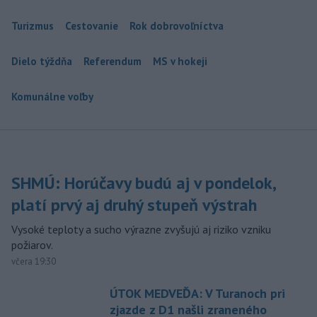
Turizmus
Cestovanie
Rok dobrovoľníctva
Dielo týždňa
Referendum
MS v hokeji
Komunálne voľby
SHMÚ: Horúčavy budú aj v pondelok,
platí prvý aj druhý stupeň výstrah
Vysoké teploty a sucho výrazne zvyšujú aj riziko vzniku
požiarov.
včera 19:30
ÚTOK MEDVEĎA: V Turanoch pri
zjazde z D1 našli zraneného