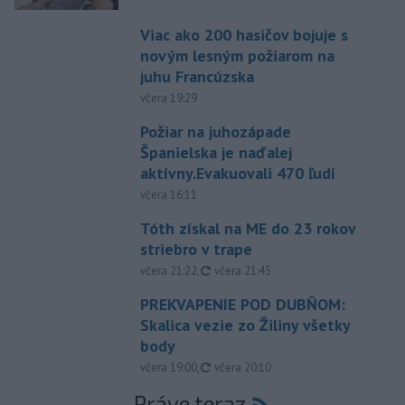
Viac ako 200 hasičov bojuje s
novým lesným požiarom na
juhu Francúzska
včera 19:29
Požiar na juhozápade
Španielska je naďalej
aktívny.Evakuovali 470 ľudí
včera 16:11
Tóth získal na ME do 23 rokov
striebro v trape
aktualizované
včera 21:22
,
včera 21:45
PREKVAPENIE POD DUBŇOM:
Skalica vezie zo Žiliny všetky
body
aktualizované
včera 19:00
,
včera 20:10
Práve teraz