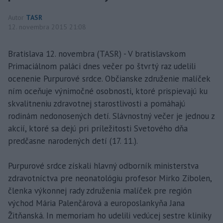
Autor
TASR
12. novembra 2015 21:08
Bratislava 12. novembra (TASR) - V bratislavskom
Primaciálnom paláci dnes večer po štvrtý raz udelili
ocenenie Purpurové srdce. Občianske združenie malíček
ním oceňuje výnimočné osobnosti, ktoré prispievajú ku
skvalitneniu zdravotnej starostlivosti a pomáhajú
rodinám nedonosených detí. Slávnostný večer je jednou z
akcií, ktoré sa dejú pri príležitosti Svetového dňa
predčasne narodených detí (17. 11.).
Purpurové srdce získali hlavný odborník ministerstva
zdravotníctva pre neonatológiu profesor Mirko Zibolen,
členka výkonnej rady združenia malíček pre región
východ Mária Palenčárová a europoslankyňa Jana
Žitňanská. In memoriam ho udelili vedúcej sestre kliniky