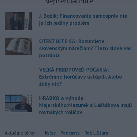
Neprehliadnite
J. Božik: Financovanie samospráv nie
je ich jediný problém
OTESTUJTE SA: Rozumiete
slovenským nárečiam? Tieto slová vás
potrápia
VEĽKÁ PREDPOVEĎ POČASIA:
Extrémne horúčavy ustúpili. Alebo
žeby nie?
HRABKO o výhode
Majerského:Mazurek a Laššáková majú
rovnakých voličov
Aktuálne témy:
Kvízy
Podcasty
Rok Ľ.Štúra