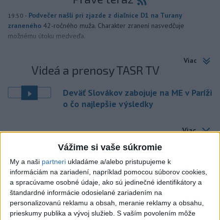
-
Podvečer našli pri zjazde z diaľnice D1 na Turany
19:50
zraneného
42-ročného muža. Charakter zranení nasvedčuje
možnému útoku medveďa.
Viac
Videá a prenosy TASR TV
Deväť Slovákov zabojuje na ME v Paríži
o čo najlepšie výsledky
Viac
Najčítanejšie
Vážime si vaše súkromie
My a naši
partneri
ukladáme a/alebo pristupujeme k
6h
24h
7d
informáciám na zariadení, napríklad pomocou súborov cookies,
a spracúvame osobné údaje, ako sú jedinečné identifikátory a
DRÁMA V PARLAMENTE: Poslankyňa
1
štandardné informácie odosielané zariadením na
hádzala do premiéra vajíčka
personalizovanú reklamu a obsah, meranie reklamy a obsahu,
prieskumy publika a vývoj služieb.
S vaším povolením môže