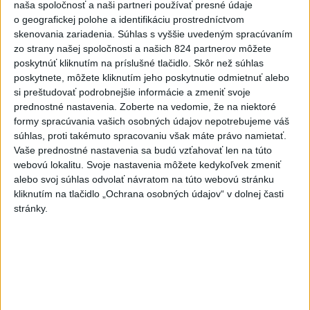
2
Česká vláda uvažuje nad zvýšením valorizácie dôchodkov
naša spoločnosť a naši partneri používať presné údaje
na dvojnásobok
o geografickej polohe a identifikáciu prostredníctvom
skenovania zariadenia. Súhlas s vyššie uvedeným spracúvaním
3
MLADÍK VYPADOL Z FERRATY: Na Skalke pri Kremnici
zo strany našej spoločnosti a našich 824 partnerov môžete
zasahovali záchranári
poskytnúť kliknutím na príslušné tlačidlo. Skôr než súhlas
poskytnete, môžete kliknutím jeho poskytnutie odmietnuť alebo
4
ÚTOK MEDVEĎA: V Turanoch pri zjazde z D1 našli
si preštudovať podrobnejšie informácie a zmeniť svoje
zraneného muža
prednostné nastavenia.
Zoberte na vedomie, že na niektoré
formy spracúvania vašich osobných údajov nepotrebujeme váš
5
Ugandský futbalista Owori zomrel vo veku 27 rokov po
súhlas, proti takémuto spracovaniu však máte právo namietať.
brutálnom útoku
Vaše prednostné nastavenia sa budú vzťahovať len na túto
webovú lokalitu. Svoje nastavenia môžete kedykoľvek zmeniť
6
STU ani UK nevyhovejú všetkým žiadostiam o ubytovanie
alebo svoj súhlas odvolať návratom na túto webovú stránku
na internátoch
kliknutím na tlačidlo „Ochrana osobných údajov“ v dolnej časti
stránky.
7
Festival Lovestream 2026 pokračuje, druhý deň zakončil
Robbie Williams
Najnovšie správy na Teraz.sk
Vyhlásenia