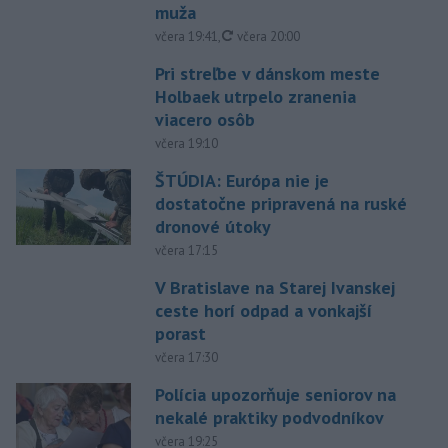
muža
aktualizované
včera 19:41
,
včera 20:00
Pri streľbe v dánskom meste
Holbaek utrpelo zranenia
viacero osôb
včera 19:10
ŠTÚDIA: Európa nie je
dostatočne pripravená na ruské
dronové útoky
včera 17:15
V Bratislave na Starej Ivanskej
ceste horí odpad a vonkajší
porast
včera 17:30
Polícia upozorňuje seniorov na
nekalé praktiky podvodníkov
včera 19:25