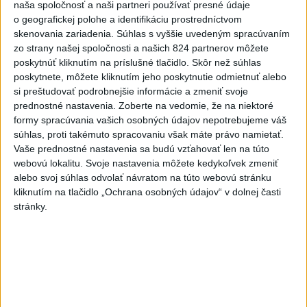
naša spoločnosť a naši partneri používať presné údaje
včera 17:13
o geografickej polohe a identifikáciu prostredníctvom
skenovania zariadenia. Súhlas s vyššie uvedeným spracúvaním
Práve teraz
zo strany našej spoločnosti a našich 824 partnerov môžete
-
Okresný úrad (OÚ) Malacky vyhlásil v súvislosti s
poskytnúť kliknutím na príslušné tlačidlo. Skôr než súhlas
21:43
požiarom
veľkého rozsahu vo Vojenskom obvode (VO) Záhorie
poskytnete, môžete kliknutím jeho poskytnutie odmietnuť alebo
mimoriadnu situáciu. Jej vyhlásenie umožní v dotknutej lokalite
si preštudovať podrobnejšie informácie a zmeniť svoje
efektívnejšiu koordináciu nasadených síl a prostriedkov.
prednostné nastavenia.
Zoberte na vedomie, že na niektoré
formy spracúvania vašich osobných údajov nepotrebujeme váš
súhlas, proti takémuto spracovaniu však máte právo namietať.
Viac
Videá a prenosy TASR TV
Vaše prednostné nastavenia sa budú vzťahovať len na túto
webovú lokalitu. Svoje nastavenia môžete kedykoľvek zmeniť
alebo svoj súhlas odvolať návratom na túto webovú stránku
Deväť Slovákov zabojuje na ME v Paríži
kliknutím na tlačidlo „Ochrana osobných údajov“ v dolnej časti
o čo najlepšie výsledky
stránky.
Viac
Najčítanejšie
6h
24h
7d