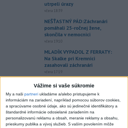
utrpeli úrazy
včera 18:39
NEŠŤASTNÝ PÁD:Záchranári
pomáhali 25-ročnej žene,
skončila v nemocnici
včera 19:10
MLADÍK VYPADOL Z FERRATY:
Na Skalke pri Kremnici
zasahovali záchranári
včera 17:19
Omán: Rokovania o
Vážime si vaše súkromie
Hormuzskom prielive sú
My a naši
partneri
ukladáme a/alebo pristupujeme k
pozitívne a konštruktívne
informáciám na zariadení, napríklad pomocou súborov cookies,
včera 19:24
a spracúvame osobné údaje, ako sú jedinečné identifikátory a
štandardné informácie odosielané zariadením na
STOVKY NASADENÝCH
personalizovanú reklamu a obsah, meranie reklamy a obsahu,
HASIČOV: Zasahujú pri lesnom
prieskumy publika a vývoj služieb.
S vaším povolením môže
požiari v Andalúzii