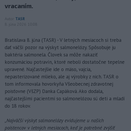
vracaním.
Autor
TASR
8. júna 2026 10:08
Bratislava 8. júna (TASR) - V letných mesiacoch si treba
dať väčší pozor na výskyt salmonelózy. Spôsobuje ju
baktéria salmonela. Človek sa môže nakaziť
konzumáciou potravín, ktoré neboli dostatočne tepelne
upravené. Najčastejšie ide o mäso, vajcia,
nepasterizované mlieko, ale aj výrobky z nich. TASR o
tom informovala hovorkyňa Všeobecnej zdravotnej
poisťovne (VšZP) Danka Capáková. Ako dodala,
najčastejšími pacientmi so salmonelózou sú deti a mladí
do 18 rokov.
„Najväčší výskyt salmonelózy evidujeme u našich
poistencov v letných mesiacoch, keď je potrebné zvýšiť