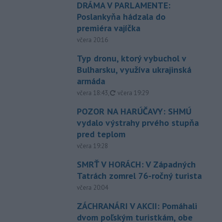
DRÁMA V PARLAMENTE:
Poslankyňa hádzala do
premiéra vajíčka
včera 20:16
Typ dronu, ktorý vybuchol v
Bulharsku, využíva ukrajinská
armáda
aktualizované
včera 18:43
,
včera 19:29
POZOR NA HARÚČAVY: SHMÚ
vydalo výstrahy prvého stupňa
pred teplom
včera 19:28
SMRŤ V HORÁCH: V Západných
Tatrách zomrel 76-ročný turista
včera 20:04
ZÁCHRANÁRI V AKCII: Pomáhali
dvom poľským turistkám, obe