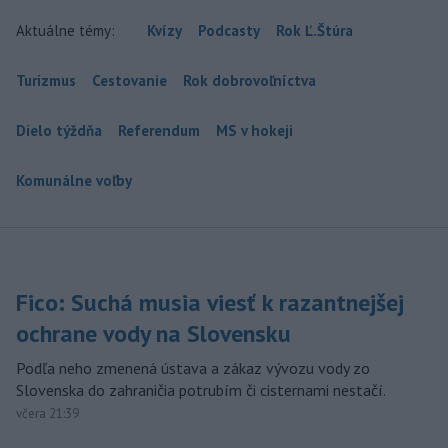
Aktuálne témy:
Kvízy
Podcasty
Rok Ľ.Štúra
Turizmus
Cestovanie
Rok dobrovoľníctva
Dielo týždňa
Referendum
MS v hokeji
Komunálne voľby
Fico: Suchá musia viesť k razantnejšej
ochrane vody na Slovensku
Podľa neho zmenená ústava a zákaz vývozu vody zo
Slovenska do zahraničia potrubím či cisternami nestačí.
včera 21:39