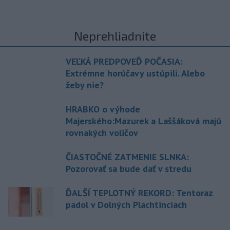
Neprehliadnite
VEĽKÁ PREDPOVEĎ POČASIA:
Extrémne horúčavy ustúpili. Alebo
žeby nie?
HRABKO o výhode
Majerského:Mazurek a Laššáková majú
rovnakých voličov
ČIASTOČNÉ ZATMENIE SLNKA:
Pozorovať sa bude dať v stredu
ĎALŠÍ TEPLOTNÝ REKORD: Tentoraz
padol v Dolných Plachtinciach