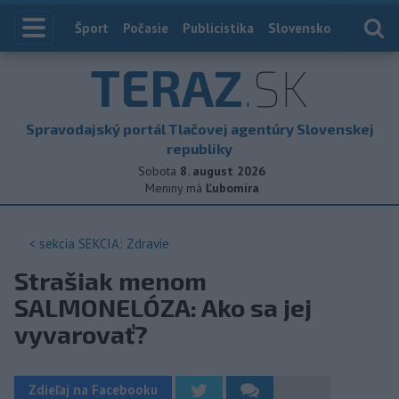
Index
Šport
Počasie
Publicistika
Slovensko
Zahranič
TERAZ
.SK
Spravodajský portál Tlačovej agentúry Slovenskej
republiky
Sobota
8. august 2026
Meniny má
Ľubomíra
< sekcia
SEKCIA: Zdravie
Strašiak menom
SALMONELÓZA: Ako sa jej
vyvarovať?
Zdieľaj na Facebooku