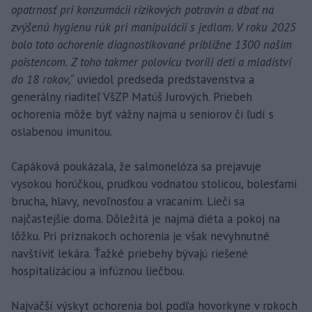
opatrnosť pri konzumácii rizikových potravín a dbať na
zvýšenú hygienu rúk pri manipulácii s jedlom. V roku 2025
bolo toto ochorenie diagnostikované približne 1300 našim
poistencom. Z toho takmer polovicu tvorili deti a mladiství
do 18 rokov,“
uviedol predseda predstavenstva a
generálny riaditeľ VšZP Matúš Jurových. Priebeh
ochorenia môže byť vážny najmä u seniorov či ľudí s
oslabenou imunitou.
Capáková poukázala, že salmonelóza sa prejavuje
vysokou horúčkou, prudkou vodnatou stolicou, bolesťami
brucha, hlavy, nevoľnosťou a vracaním. Lieči sa
najčastejšie doma. Dôležitá je najmä diéta a pokoj na
lôžku. Pri príznakoch ochorenia je však nevyhnutné
navštíviť lekára. Ťažké priebehy bývajú riešené
hospitalizáciou a infúznou liečbou.
Najväčší výskyt ochorenia bol podľa hovorkyne v rokoch