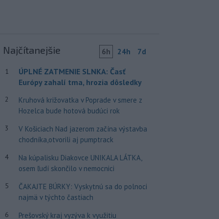
Najčítanejšie
6h
24h
7d
ÚPLNÉ ZATMENIE SLNKA: Časť
1
Európy zahalí tma, hrozia dôsledky
2
Kruhová križovatka v Poprade v smere z
Hozelca bude hotová budúci rok
3
V Košiciach Nad jazerom začína výstavba
chodníka,otvorili aj pumptrack
4
Na kúpalisku Diakovce UNIKALA LÁTKA,
osem ľudí skončilo v nemocnici
5
ČAKAJTE BÚRKY: Vyskytnú sa do polnoci
najmä v týchto častiach
6
Prešovský kraj vyzýva k využitiu