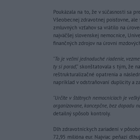
Poukázala na to, že v súčasnosti sa p
Všeobecnej zdravotnej poisťovne, ale
zmluvných vzťahov sa vrátilo na úroveň
najväčšej slovenskej nemocnice, Univ
finančných zdrojov na úrovni mzdovýc
"To je veľmi jednoduché riadenie, vezmem
ty si poraď,"
skonštatovala s tým, že n
reštrukturalizačné opatrenia a následn
napríklad v odstraňovaní duplicity a z
"Určite v štátnych nemocniciach je veľký p
organizovane, koncepčne, bez dopadu na 
detailný spôsob kontroly.
Dlh zdravotníckych zariadení v pôsob
72,95 milióna eur. Najviac peňazí dlh