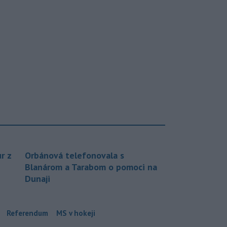
r z
Orbánová telefonovala s
Blanárom a Tarabom o pomoci na
Dunaji
Referendum
MS v hokeji