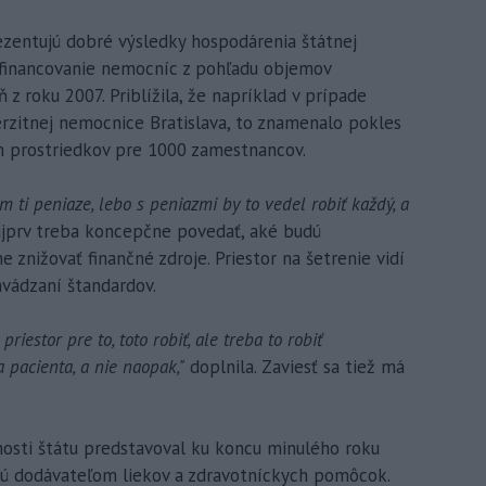
rezentujú dobré výsledky hospodárenia štátnej
 financovanie nemocníc z pohľadu objemov
 z roku 2007. Priblížila, že napríklad v prípade
erzitnej nemocnice Bratislava, to znamenalo pokles
h prostriedkov pre 1000 zamestnancov.
 ti peniaze, lebo s peniazmi by to vedel robiť každý, a
ajprv treba koncepčne povedať, aké budú
e znižovať finančné zdroje. Priestor na šetrenie vidí
avádzaní štandardov.
riestor pre to, toto robiť, ale treba to robiť
pacienta, a nie naopak,"
doplnila. Zaviesť sa tiež má
nosti štátu predstavoval ku koncu minulého roku
ujú dodávateľom liekov a zdravotníckych pomôcok.