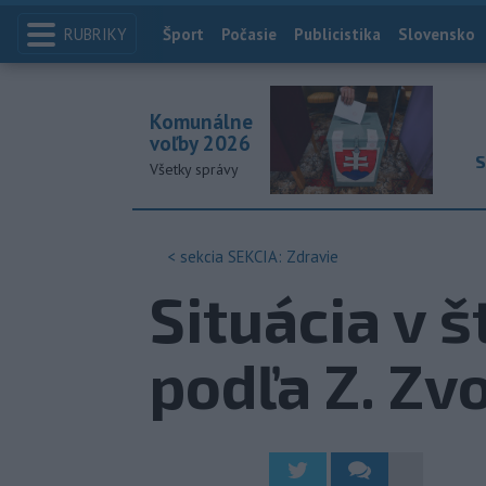
RUBRIKY
Index
Šport
Počasie
Publicistika
Slovensko
Komunálne
voľby 2026
S
Všetky správy
< sekcia
SEKCIA: Zdravie
Situácia v 
podľa Z. Zv