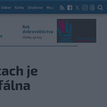
 Odber
Knihy
Útulkovo
Magazín
News Now
Archív
TASR
Rok
dobrovoľníctva
ky
Všetky správy
ach je
fálna