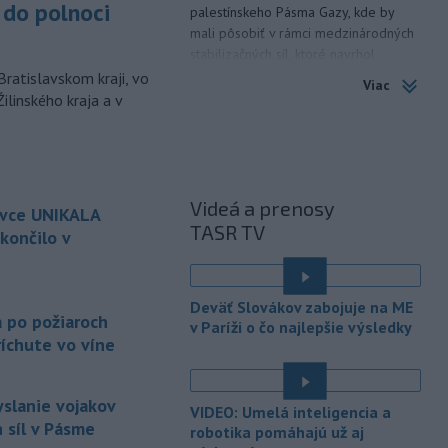
do polnoci
palestínskeho Pásma Gazy, kde by
mali pôsobiť v rámci medzinárodných
stabilizačných síl, ktoré navrhol
americký prezident Donald Trump.
Bratislavskom kraji, vo
Viac
ilinského kraja a v
-
Anglická futbalová asociácia
20:07
(FA) stiahla svoju podporu
prezidentovi
Medzinárodnej
futbalovej federácie (FIFA) Giannimu
Infantinovi, ktorý je pod paľbou kritiky
Videá a prenosy
ovce UNIKALA
po jeho neúspešnom pláne.
TASR TV
končilo v
-
Vo štvrtok do polnoci treba
18:54
najmä na západe a severozápade
é
Slovenska počítať s búrkami.
Deväť Slovákov zabojuje na ME
Slovenský hydrometeorologický ústav
a po požiaroch
v Paríži o čo najlepšie výsledky
(SHMÚ) vydal výstrahy prvého stupňa.
íchute vo víne
Platia aj v okresoch Snina a Sobrance.
-
Polícia v súčinnosti s ďalšími
18:19
yslanie vojakov
VIDEO: Umelá inteligencia a
záchrannými zložkami zasahuje
na
 síl v Pásme
robotika pomáhajú už aj
termálnom kúpalisku v Diakovciach.