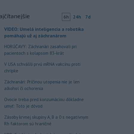
ajčítanejšie
6h
24h
7d
VIDEO: Umelá inteligencia a robotika
pomáhajú už aj záchranárom
HORÚČAVY: Záchranári zasahovali pri
pacientoch s kolapsom 83-krát
V USA schválili prvú mRNA vakcínu proti
chrípke
Záchranári: Príčinou utopenia nie je len
alkohol či ochorenia
Ovocie treba pred konzumáciou dôkladne
umyť: Toto je dôvod
Zásoby krvnej skupiny A, B a 0 s negatívnym
Rh faktorom sú hraničné