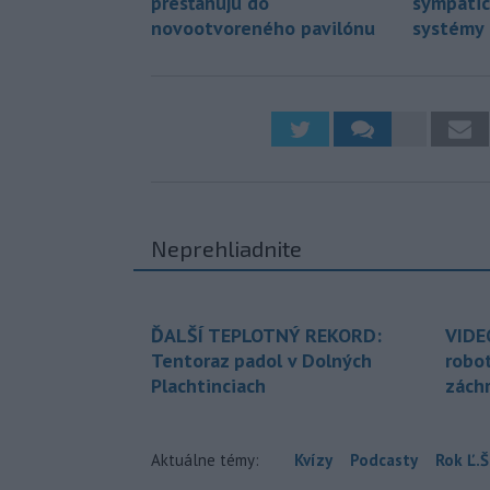
presťahujú do
sympatic
novootvoreného pavilónu
systémy
Neprehliadnite
ĎALŠÍ TEPLOTNÝ REKORD:
VIDE
Tentoraz padol v Dolných
robo
Plachtinciach
zách
Aktuálne témy:
Kvízy
Podcasty
Rok Ľ.Š