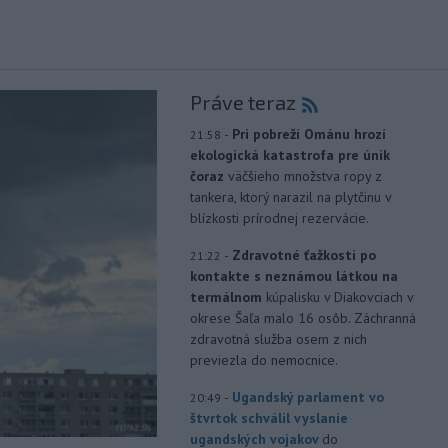
Práve teraz
-
Pri pobreží Ománu hrozí
21:58
ekologická katastrofa pre únik
čoraz
väčšieho množstva ropy z
tankera, ktorý narazil na plytčinu v
blízkosti prírodnej rezervácie.
-
Zdravotné ťažkosti po
21:22
kontakte s neznámou látkou na
termálnom
kúpalisku v Diakovciach v
okrese Šaľa malo 16 osôb. Záchranná
zdravotná služba osem z nich
previezla do nemocnice.
-
Ugandský parlament vo
20:49
štvrtok schválil vyslanie
ugandských vojakov
do