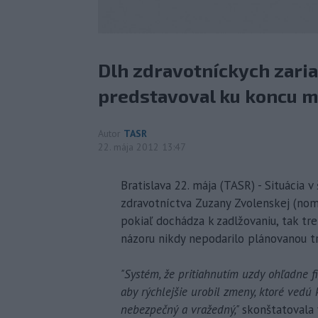
Dlh zdravotníckych zaria
predstavoval ku koncu mi
Autor
TASR
22. mája 2012 13:47
Bratislava 22. mája (TASR) - Situácia 
zdravotníctva Zuzany Zvolenskej (nom
pokiaľ dochádza k zadlžovaniu, tak treb
názoru nikdy nepodarilo plánovanou t
"Systém, že pritiahnutím uzdy ohľadne 
aby rýchlejšie urobil zmeny, ktoré vedú
nebezpečný a vražedný,"
skonštatovala 