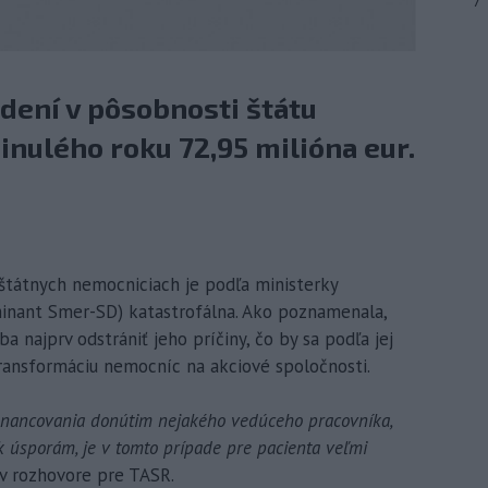
7
dení v pôsobnosti štátu
nulého roku 72,95 milióna eur.
v štátnych nemocniciach je podľa ministerky
inant Smer-SD) katastrofálna. Ako poznamenala,
a najprv odstrániť jeho príčiny, čo by sa podľa jej
ransformáciu nemocníc na akciové spoločnosti.
financovania donútim nejakého vedúceho pracovníka,
 k úsporám, je v tomto prípade pre pacienta veľmi
v rozhovore pre TASR.