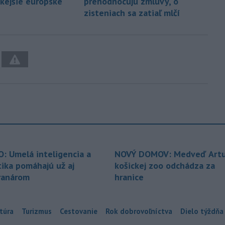
kejšie európske
prehodnocujú zmluvy, o
zisteniach sa zatiaľ mlčí
O: Umelá inteligencia a
NOVÝ DOMOV: Medveď Artu
tika pomáhajú už aj
košickej zoo odchádza za
ranárom
hranice
túra
Turizmus
Cestovanie
Rok dobrovoľníctva
Dielo týždňa