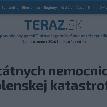
Zahraničie
Ekonomika
Regióny
Kultúra
Veda
Krimi
XML
TERAZ
.SK
pravodajský portál Tlačovej agentúry Slovenskej republi
Štvrtok
6. august 2026
Meniny má
Jozefína
štátnych nemocnic
olenskej katastro