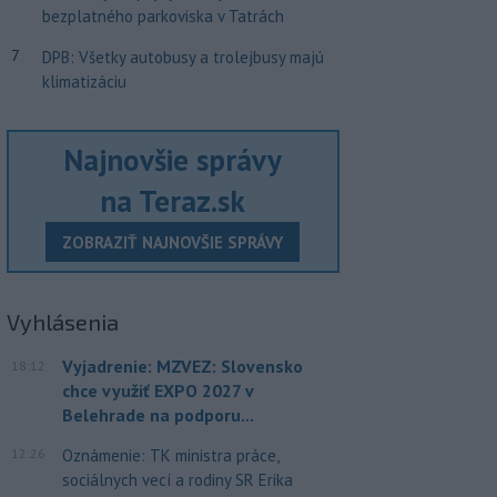
bezplatného parkoviska v Tatrách
7
DPB: Všetky autobusy a trolejbusy majú
klimatizáciu
Najnovšie správy
na Teraz.sk
ZOBRAZIŤ NAJNOVŠIE SPRÁVY
Vyhlásenia
Vyjadrenie: MZVEZ: Slovensko
18:12
chce využiť EXPO 2027 v
Belehrade na podporu...
12:26
Oznámenie: TK ministra práce,
sociálnych vecí a rodiny SR Erika