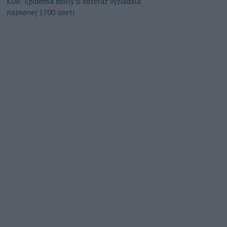
KDR: Epidémia eboly si doteraz vyžiadala
najmenej 1700 úmrtí