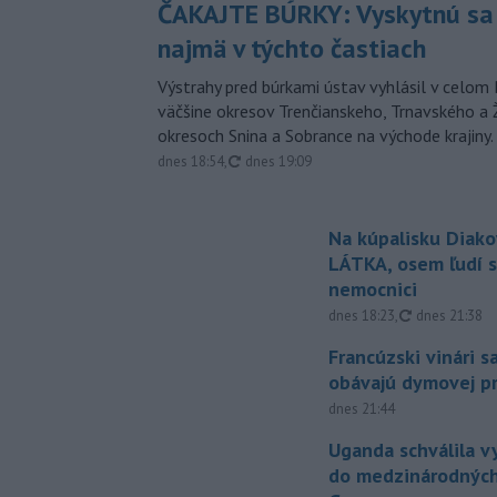
ČAKAJTE BÚRKY: Vyskytnú sa 
najmä v týchto častiach
Výstrahy pred búrkami ústav vyhlásil v celom 
väčšine okresov Trenčianskeho, Trnavského a Ž
okresoch Snina a Sobrance na východe krajiny.
aktualizované
dnes 18:54
,
dnes 19:09
Na kúpalisku Diak
LÁTKA, osem ľudí s
nemocnici
aktualizovan
dnes 18:23
,
dnes 21:38
Francúzski vinári s
obávajú dymovej pr
dnes 21:44
Uganda schválila v
do medzinárodných