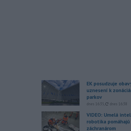
EK posudzuje obavy
uznesení k zonáci
parkov
aktualizovan
dnes 16:35
,
dnes 16:38
VIDEO: Umelá intel
robotika pomáhajú 
záchranárom