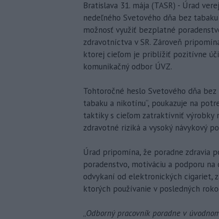
Bratislava 31. mája (TASR) - Úrad vere
nedeľného Svetového dňa bez tabaku 
možnosť využiť bezplatné poradenstv
zdravotníctva v SR. Zároveň pripomína
ktorej cieľom je priblížiť pozitívne ú
komunikačný odbor ÚVZ.
Tohtoročné heslo Svetového dňa bez ta
tabaku a nikotínu“, poukazuje na potr
taktiky s cieľom zatraktívniť výrobky
zdravotné riziká a vysoký návykový po
Úrad pripomína, že poradne zdravia po
poradenstvo, motiváciu a podporu na c
odvykaní od elektronických cigariet, 
ktorých používanie v posledných rokoc
„
Odborný pracovník poradne v úvodnom r