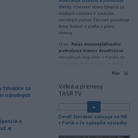
monitoruje situáciu a posudzuje
všetky
vznesené obavy týkajúce sa
vládnych uznesení k zonáciám
národných parkov. Zároveň posudzuje
ôsmu žiadosť o platbu z plánu
obnovy.
-
Počas minulotýždňového
15:44
prekročenia hranice desaťtisícov
nelegálnych migrantov z Maroka do
španielskej exklávy Ceuta zomrelo
približne 100 ľudí, oznámil vo štvrtok
Viac
tamojší starosta Juan Jesús Vivas v
Európskom parlamente.
Videá a prenosy
 týkajúce sa
TASR TV
-
Meteorológovia zo
ám národných
15:25
Slovenského
hydrometeorologického ústavu
é
(SHMÚ) vo štvrtok opäť zaznamenali
Deväť Slovákov zabojuje na ME
nový absolútny rekord teploty
igencia a
v Paríži o čo najlepšie výsledky
vzduchu. V Dolných Plachtinciach v
už aj
okrese Veľký Krtíš dosiahla teplota