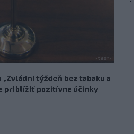
7
 „Zvládni týždeň bez tabaku a
e priblížiť pozitívne účinky