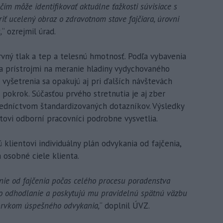
 čím môže identifikovať aktuálne ťažkosti súvisiace s
riť ucelený obraz o zdravotnom stave fajčiara, úrovni
,
“ ozrejmil úrad.
vný tlak a tep a telesnú hmotnosť. Podľa vybavenia
a prístrojmi na meranie hladiny vydychovaného
 vyšetrenia sa opakujú aj pri ďalších návštevách
 pokrok. Súčasťou prvého stretnutia je aj zber
redníctvom štandardizovaných dotazníkov. Výsledky
tovi odborní pracovníci podrobne vysvetlia.
klientovi individuálny plán odvykania od fajčenia,
 osobné ciele klienta.
nie od fajčenia počas celého procesu poradenstva
eho odhodlanie a poskytujú mu pravidelnú spätnú väzbu
 prvkom úspešného odvykania,
“ doplnil ÚVZ.