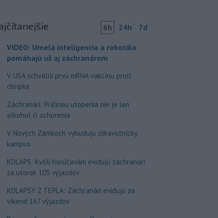
ajčítanejšie
6h
24h
7d
VIDEO: Umelá inteligencia a robotika
pomáhajú už aj záchranárom
V USA schválili prvú mRNA vakcínu proti
chrípke
Záchranári: Príčinou utopenia nie je len
alkohol či ochorenia
V Nových Zámkoch vybudujú zdravotnícky
kampus
KOLAPS: Kvôli horúčavám evidujú záchranári
za utorok 105 výjazdov
KOLAPSY Z TEPLA: Záchranári evidujú za
víkend 167 výjazdov