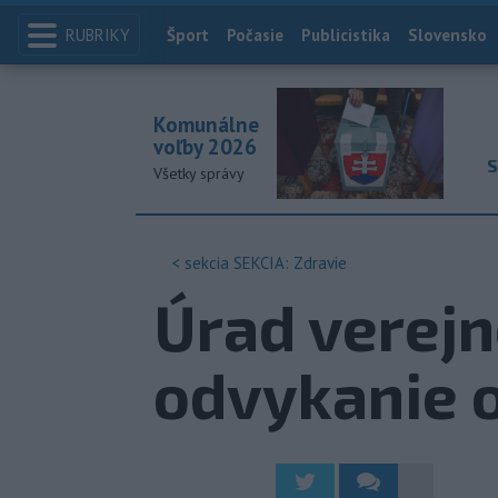
RUBRIKY
Index
Šport
Počasie
Publicistika
Slovensko
Komunálne
voľby 2026
S
Všetky správy
< sekcia
SEKCIA: Zdravie
Úrad verejn
odvykanie o