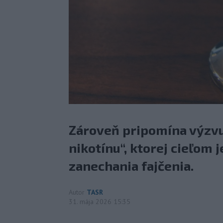
Zároveň pripomína výzvu
nikotínu“, ktorej cieľom j
zanechania fajčenia.
Autor
TASR
31. mája 2026 15:35