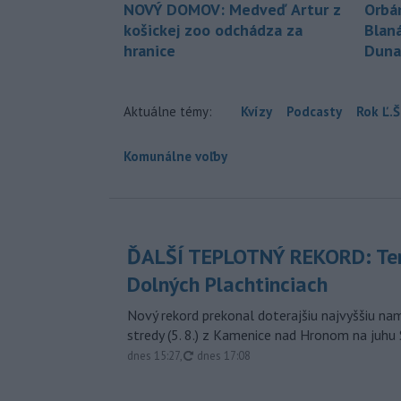
NOVÝ DOMOV: Medveď Artur z
Orbá
košickej zoo odchádza za
Blan
hranice
Duna
Aktuálne témy:
Kvízy
Podcasty
Rok Ľ.Š
Komunálne voľby
ĎALŠÍ TEPLOTNÝ REKORD: Ten
Dolných Plachtinciach
Nový rekord prekonal doterajšiu najvyššiu n
stredy (5. 8.) z Kamenice nad Hronom na juhu
aktualizované
dnes 15:27
,
dnes 17:08