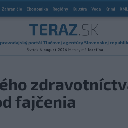
Zahraničie
Ekonomika
Regióny
Kultúra
Veda
Krimi
XML
TERAZ
.SK
pravodajský portál Tlačovej agentúry Slovenskej republi
Štvrtok
6. august 2026
Meniny má
Jozefína
ého zdravotníctv
d fajčenia