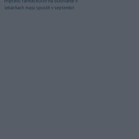
Prípravu farmaceutov na očkovanie v
lekárňach majú spustiť v septembri