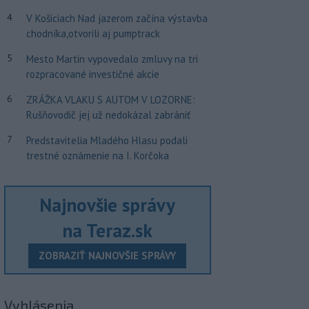
4
V Košiciach Nad jazerom začína výstavba
chodníka,otvorili aj pumptrack
5
Mesto Martin vypovedalo zmluvy na tri
rozpracované investičné akcie
6
ZRÁŽKA VLAKU S AUTOM V LOZORNE:
Rušňovodič jej už nedokázal zabrániť
7
Predstavitelia Mladého Hlasu podali
trestné oznámenie na I. Korčoka
Najnovšie správy
na Teraz.sk
ZOBRAZIŤ NAJNOVŠIE SPRÁVY
Vyhlásenia