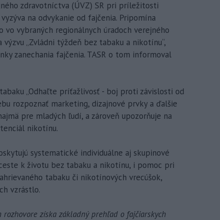
jného zdravotníctva (ÚVZ) SR pri príležitosti
vyzýva na odvykanie od fajčenia. Pripomína
o vo vybraných regionálnych úradoch verejného
 výzvu „Zvládni týždeň bez tabaku a nikotínu“,
činky zanechania fajčenia. TASR o tom informoval
baku „Odhaľte príťažlivosť - boj proti závislosti od
ebu rozpoznať marketing, dizajnové prvky a ďalšie
 najmä pre mladých ľudí, a zároveň upozorňuje na
tenciál nikotínu.
skytujú systematické individuálne aj skupinové
este k životu bez tabaku a nikotínu, i pomoc pri
zahrievaného tabaku či nikotínových vrecúšok,
h vzrástlo.
ozhovore získa základný prehľad o fajčiarskych