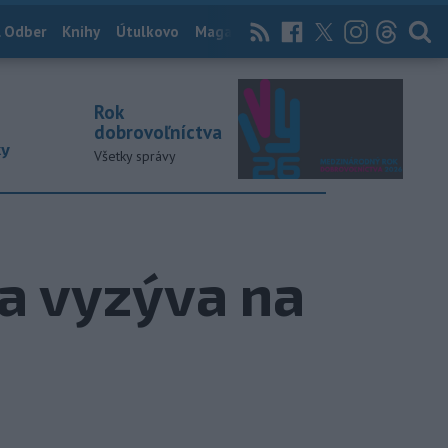
 Odber
Knihy
Útulkovo
Magazín
News Now
Archív
TASR
Rok
dobrovoľníctva
ky
Všetky správy
a vyzýva na