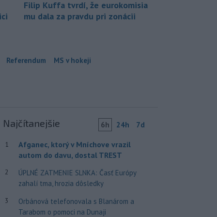
Filip Kuffa tvrdí, že eurokomisia
ci
mu dala za pravdu pri zonácii
Referendum
MS v hokeji
Najčítanejšie
6h
24h
7d
Afganec, ktorý v Mníchove vrazil
1
autom do davu, dostal TREST
2
ÚPLNÉ ZATMENIE SLNKA: Časť Európy
zahalí tma, hrozia dôsledky
3
Orbánová telefonovala s Blanárom a
Tarabom o pomoci na Dunaji