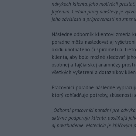
návykoch klienta, jeho motivácii prestať,
fajčením. Cieľom prvej návštevy je vytvo
jeho závislosti a pripravenosti na zmenu
Následne odborník klientovi zmeria kr
poradne môžu nasledovať aj vyšetreni
oxidu uhoľnatého či spirometria. Tieto
klienta, aby bolo možné sledovať jeho
osobnej a fajčiarskej anamnézy prost
všetkých vyšetrení a dotazníkov klien
Pracovníci poradne následne vypracujú 
ktorý zohľadňuje potreby, skúsenosti a
„
Odborní pracovníci poradní pre odvyka
aktívne podporujú klienta, posilňujú j
aj povzbudenie. Motivácia je kľúčovým