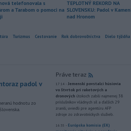
nová telefonovala s
TEPLOTNÝ REKORD NA
árom a Tarabom o pomoci na
SLOVENSKU: Padol v Kameni
ji
nad Hronom
túra
Turizmus
Cestovanie
Rok dobrovoľníctva
Dielo týždňa
Práve teraz
toraz padol v
-
Jemenskí povstalci húsíovia
17:14
vo štvrtok pri raketových a
dronových
útokoch zabili najmenej 38
príslušníkov vládnych síl a ďalších 29
ameranú hodnotu zo
zranili, uviedli pre agentúru AFP
 Slovenska.
zdroje zo zdravotníckych služieb.
-
Európska komisia (EK)
16:35