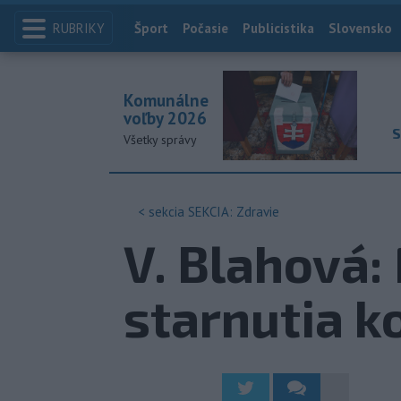
RUBRIKY
Index
Šport
Počasie
Publicistika
Slovensko
Komunálne
voľby 2026
S
Všetky správy
< sekcia
SEKCIA: Zdravie
V. Blahová
starnutia k