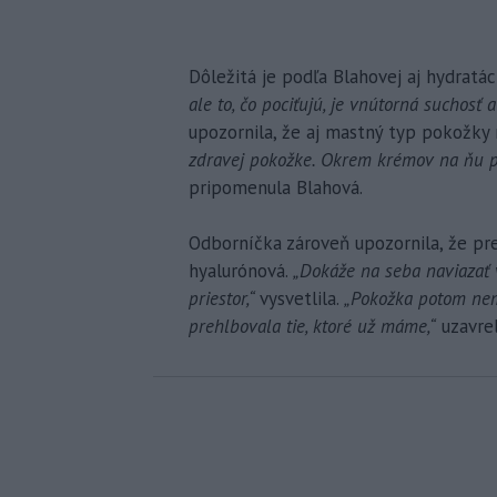
Dôležitá je podľa Blahovej aj hydratác
ale to, čo pociťujú, je vnútorná suchosť a
upozornila, že aj mastný typ pokožk
zdravej pokožke. Okrem krémov na ňu pô
pripomenula Blahová.
Odborníčka zároveň upozornila, že pre
hyalurónová.
„Dokáže na seba naviazať
priestor,“
vysvetlila.
„Pokožka potom nemá
prehlbovala tie, ktoré už máme,“
uzavrel