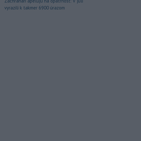
Záchranári apelujú na opatrnosť: V júli
vyrazili k takmer 6900 úrazom