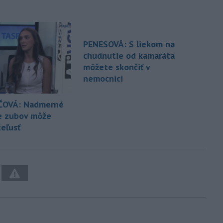
PENESOVÁ: S liekom na
chudnutie od kamaráta
môžete skončiť v
nemocnici
ČOVÁ: Nadmerné
e zubov môže
čeľusť