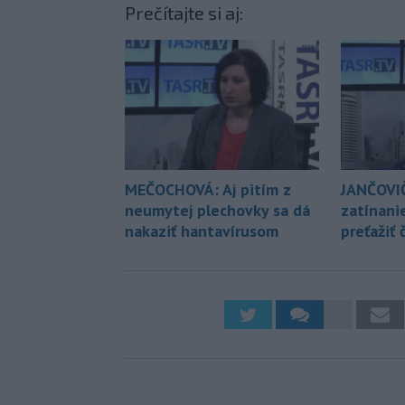
Prečítajte si aj:
MEČOCHOVÁ: Aj pitím z
JANČOVI
neumytej plechovky sa dá
zatínani
nakaziť hantavírusom
preťažiť 