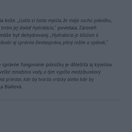
ia kože.
„Ľudia si často myslia, že majú suchú pokožku,
 treba jej dodať hydratáciu,“
povedala. Zároveň
y môže byť dehydrovaný.
„Hydratácia je kľúčom k
sobí aj správna životospráva, pitný režim a spánok,“
 správne fungovanie pokožky je dôležitá aj kyselina
 veľké množstvo vody, a tým vypĺňa medzibunkový
 priestor, kde by tvorila vrásky alebo kde by
a Blahová.