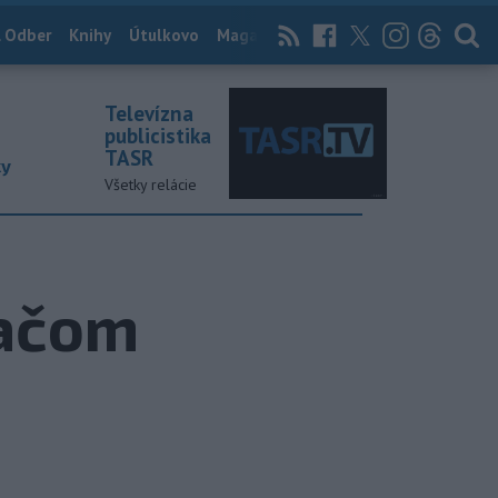
 Odber
Knihy
Útulkovo
Magazín
News Now
Archív
TASR
Televízna
publicistika
TASR
ky
Všetky relácie
ťačom