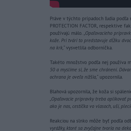
Práve v týchto prípadoch ľudia podľa
PROTECTION FACTOR, respektíve faktor
používajú málo.
„Opaľovacieho prípravk
kože. Pri tvári to predstavuje dĺžku dvoc
na krk,“
vysvetlila odborníčka.
Takéto množstvo podľa nej používa 
50 a myslíme si, že sme chránení. Dáva
ochrana je oveľa nižšia,“
upozornila.
Blahová upozornila, že koža si spálen
„Opaľovacie prípravky treba aplikovať pr
ako je nos, cestička vo vlasoch, uší, ple
Reakciou na slnko môže byť podľa odb
vyrážky, ktoré sa zvyčajne tvoria na dek