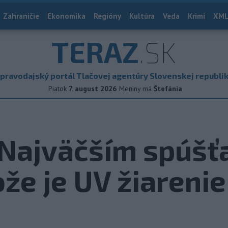
Zahraničie
Ekonomika
Regióny
Kultúra
Veda
Krimi
XML
TERAZ
.SK
pravodajský portál Tlačovej agentúry Slovenskej republi
Piatok
7. august 2026
Meniny má
Štefánia
: Najväčším spúš
ože je UV žiarenie