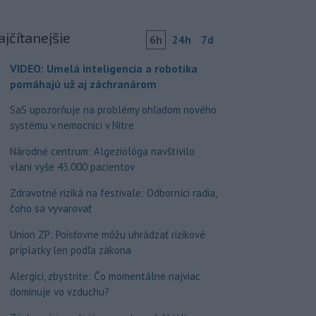
ajčítanejšie
6h
24h
7d
VIDEO: Umelá inteligencia a robotika
pomáhajú už aj záchranárom
SaS upozorňuje na problémy ohľadom nového
systému v nemocnici v Nitre
Národné centrum: Algeziológa navštívilo
vlani vyše 43.000 pacientov
Zdravotné riziká na festivale: Odborníci radia,
čoho sa vyvarovať
Union ZP: Poisťovne môžu uhrádzať rizikové
príplatky len podľa zákona
Alergici, zbystrite: Čo momentálne najviac
dominuje vo vzduchu?