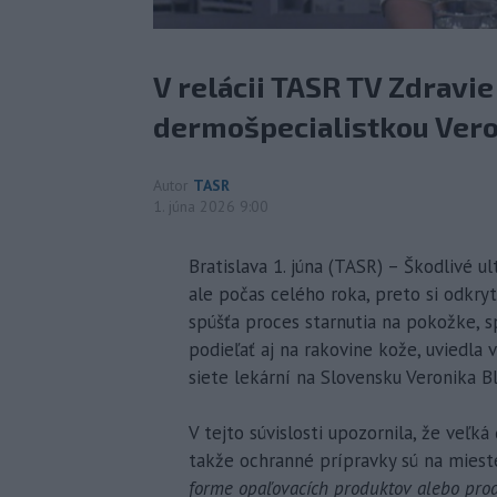
V relácii TASR TV Zdravie
dermošpecialistkou Vero
Autor
TASR
1. júna 2026 9:00
Bratislava 1. júna (TASR) – Škodlivé ul
ale počas celého roka, preto si odkryt
spúšťa proces starnutia na pokožke, 
podieľať aj na rakovine kože, uviedla 
siete lekární na Slovensku Veronika B
V tejto súvislosti upozornila, že veľká
takže ochranné prípravky sú na mieste
forme opaľovacích produktov alebo pro