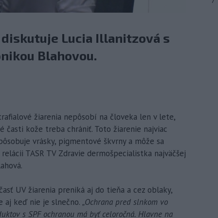
7
 diskutuje Lucia Illanitzová s
nikou Blahovou.
trafialové žiarenia nepôsobí na človeka len v lete,
é časti kože treba chrániť. Toto žiarenie najviac
spôsobuje vrásky, pigmentové škvrny a môže sa
v relácii TASR TV Zdravie dermošpecialistka najväčšej
lahová.
 časť UV žiarenia preniká aj do tieňa a cez oblaky,
 aj keď nie je slnečno.
„Ochrana pred slnkom vo
duktov s SPF ochranou má byť celoročná. Hlavne na