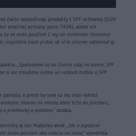
 nej často nepoužívajú produkty s SPF ochranou (SUN
 slnečnej ochrany, pozn. TASR), alebo ich
u by sa malo používať 2 mg na centimeter štvorcový
h, respektíve troch prstov, ak si to chceme natiahnuť aj
málokto.
„Spoliehame sa na číselný údaj na kréme, SPF
me si ale množstvo krému vo veľkosti hrášku a SPF
ie pamätá, a preto by sme sa mu mali vyhnúť.
avidelne. Hlavne na miesta, ktoré trčia do priestoru,
cia a priehlavky a podobne,“
dodala.
orníčky aj tzv. Mallorka akné.
„Ide o zapálené
olte alebo pleciach ako reakcia na slnko,“
vysvetlila.