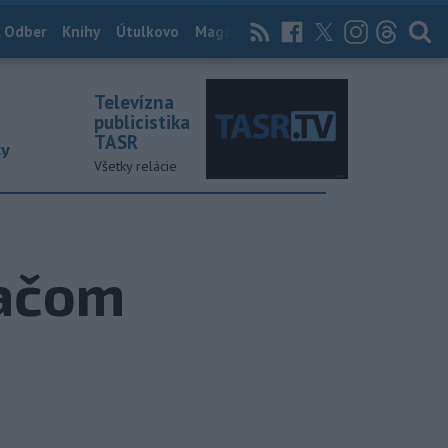
 Odber
Knihy
Útulkovo
Magazín
News Now
Archív
TASR
Televízna
publicistika
TASR
ky
Všetky relácie
ťačom