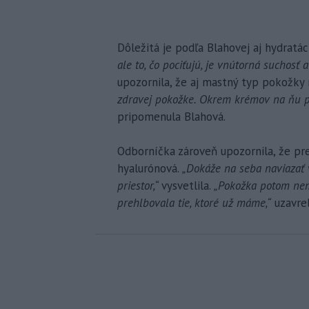
Dôležitá je podľa Blahovej aj hydratác
ale to, čo pociťujú, je vnútorná suchosť a
upozornila, že aj mastný typ pokožk
zdravej pokožke. Okrem krémov na ňu pô
pripomenula Blahová.
Odborníčka zároveň upozornila, že pre
hyalurónová.
„Dokáže na seba naviazať
priestor,“
vysvetlila.
„Pokožka potom nemá
prehlbovala tie, ktoré už máme,“
uzavrel