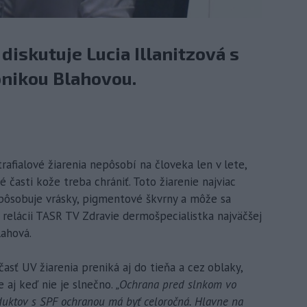
 diskutuje Lucia Illanitzová s
nikou Blahovou.
trafialové žiarenia nepôsobí na človeka len v lete,
é časti kože treba chrániť. Toto žiarenie najviac
spôsobuje vrásky, pigmentové škvrny a môže sa
v relácii TASR TV Zdravie dermošpecialistka najväčšej
lahová.
 časť UV žiarenia preniká aj do tieňa a cez oblaky,
 aj keď nie je slnečno.
„Ochrana pred slnkom vo
duktov s SPF ochranou má byť celoročná. Hlavne na