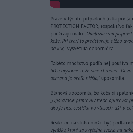
Práve v týchto prípadoch ľudia podľa
PROTECTION FACTOR, respektíve faktor
používajú málo.
„Opaľovacieho prípravk
kože. Pri tvári to predstavuje dĺžku dvoc
na krk,“
vysvetlila odborníčka.
Takéto množstvo podľa nej používa 
50 a myslíme si, že sme chránení. Dáva
ochrana je oveľa nižšia,“
upozornila.
Blahová upozornila, že koža si spálen
„Opaľovacie prípravky treba aplikovať pr
ako je nos, cestička vo vlasoch, uší, ple
Reakciou na slnko môže byť podľa odb
vyrážky, ktoré sa zvyčajne tvoria na dek