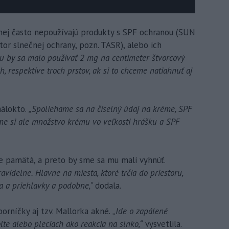
 nej často nepoužívajú produkty s SPF ochranou (SUN
 slnečnej ochrany, pozn. TASR), alebo ich
u by sa malo používať 2 mg na centimeter štvorcový
h, respektíve troch prstov, ak si to chceme natiahnuť aj
málokto.
„Spoliehame sa na číselný údaj na kréme, SPF
me si ale množstvo krému vo veľkosti hrášku a SPF
ie pamätá, a preto by sme sa mu mali vyhnúť.
avidelne. Hlavne na miesta, ktoré trčia do priestoru,
cia a priehlavky a podobne,“
dodala.
orníčky aj tzv. Mallorka akné.
„Ide o zapálené
olte alebo pleciach ako reakcia na slnko,“
vysvetlila.