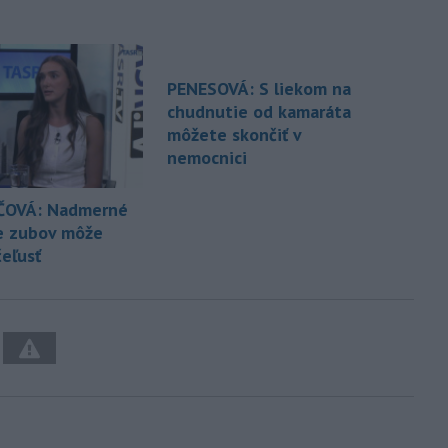
PENESOVÁ: S liekom na
chudnutie od kamaráta
môžete skončiť v
nemocnici
ČOVÁ: Nadmerné
e zubov môže
čeľusť