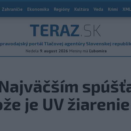
Zahraničie
Ekonomika
Regióny
Kultúra
Veda
Krimi
XML
TERAZ
.SK
pravodajský portál Tlačovej agentúry Slovenskej republi
Nedela
9. august 2026
Meniny má
Ľubomíra
: Najväčším spúš
ože je UV žiarenie