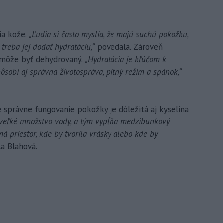
ia kože.
„Ľudia si často myslia, že majú suchú pokožku,
 treba jej dodať hydratáciu,“
povedala. Zároveň
y môže byť dehydrovaný.
„Hydratácia je kľúčom k
sobí aj správna životospráva, pitný režim a spánok,“
 správne fungovanie pokožky je dôležitá aj kyselina
 veľké množstvo vody, a tým vypĺňa medzibunkový
 priestor, kde by tvorila vrásky alebo kde by
a Blahová.