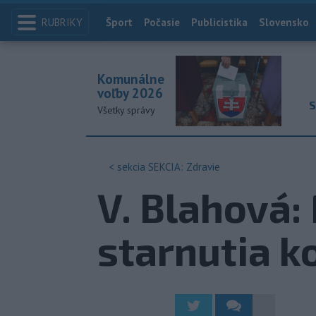
RUBRIKY
Index
Šport
Počasie
Publicistika
Slovensko
Komunálne
voľby 2026
S
Všetky správy
< sekcia
SEKCIA: Zdravie
V. Blahová
starnutia k