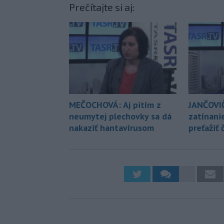
Prečítajte si aj:
MEČOCHOVÁ: Aj pitím z
JANČOVI
neumytej plechovky sa dá
zatínani
nakaziť hantavírusom
preťažiť 