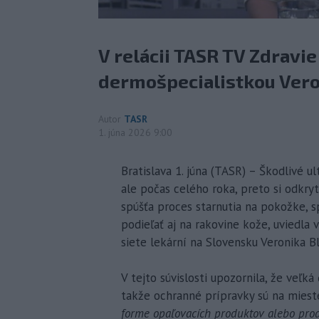
V relácii TASR TV Zdravie
dermošpecialistkou Vero
Autor
TASR
1. júna 2026 9:00
Bratislava 1. júna (TASR) – Škodlivé ul
ale počas celého roka, preto si odkryt
spúšťa proces starnutia na pokožke, 
podieľať aj na rakovine kože, uviedla 
siete lekární na Slovensku Veronika B
V tejto súvislosti upozornila, že veľká
takže ochranné prípravky sú na mieste
forme opaľovacích produktov alebo pro