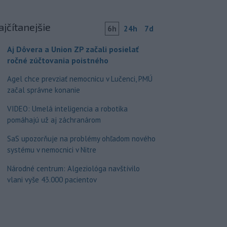
ajčítanejšie
6h
24h
7d
Aj Dôvera a Union ZP začali posielať
ročné zúčtovania poistného
Agel chce prevziať nemocnicu v Lučenci, PMÚ
začal správne konanie
VIDEO: Umelá inteligencia a robotika
pomáhajú už aj záchranárom
SaS upozorňuje na problémy ohľadom nového
systému v nemocnici v Nitre
Národné centrum: Algeziológa navštívilo
vlani vyše 43.000 pacientov