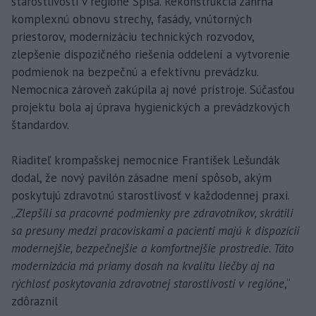
starostlivosti v regióne Spiša. Rekonštrukcia zahŕňa
komplexnú obnovu strechy, fasády, vnútorných
priestorov, modernizáciu technických rozvodov,
zlepšenie dispozičného riešenia oddelení a vytvorenie
podmienok na bezpečnú a efektívnu prevádzku.
Nemocnica zároveň zakúpila aj nové prístroje. Súčasťou
projektu bola aj úprava hygienických a prevádzkových
štandardov.
Riaditeľ krompašskej nemocnice František Lešundák
dodal, že nový pavilón zásadne mení spôsob, akým
poskytujú zdravotnú starostlivosť v každodennej praxi.
„
Zlepšili sa pracovné podmienky pre zdravotníkov, skrátili
sa presuny medzi pracoviskami a pacienti majú k dispozícii
modernejšie, bezpečnejšie a komfortnejšie prostredie. Táto
modernizácia má priamy dosah na kvalitu liečby aj na
rýchlosť poskytovania zdravotnej starostlivosti v regióne
,“
zdôraznil