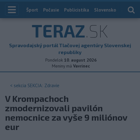
Index
Šport
Počasie
Publicistika
Slovensko
Zahranič
TERAZ
.SK
Spravodajský portál Tlačovej agentúry Slovenskej
republiky
Pondelok
10. august 2026
Meniny má
Vavrinec
< sekcia
SEKCIA: Zdravie
V Krompachoch
zmodernizovali pavilón
nemocnice za vyše 9 miliónov
eur