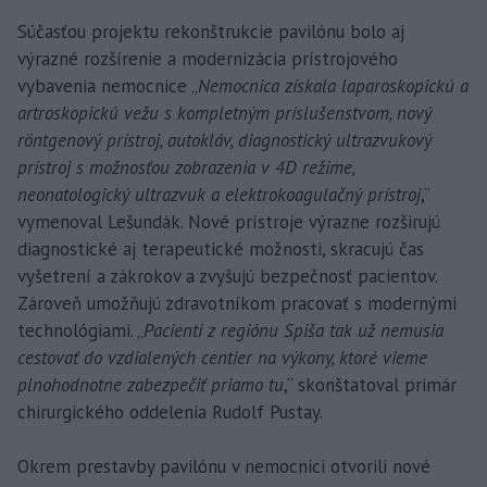
Súčasťou projektu rekonštrukcie pavilónu bolo aj
výrazné rozšírenie a modernizácia prístrojového
vybavenia nemocnice „
Nemocnica získala laparoskopickú a
artroskopickú vežu s kompletným príslušenstvom, nový
röntgenový prístroj, autokláv, diagnostický ultrazvukový
prístroj s možnosťou zobrazenia v 4D režime,
neonatologický ultrazvuk a elektrokoagulačný prístroj
,“
vymenoval Lešundák. Nové prístroje výrazne rozširujú
diagnostické aj terapeutické možnosti, skracujú čas
vyšetrení a zákrokov a zvyšujú bezpečnosť pacientov.
Zároveň umožňujú zdravotníkom pracovať s modernými
technológiami. „
Pacienti z regiónu Spiša tak už nemusia
cestovať do vzdialených centier na výkony, ktoré vieme
plnohodnotne zabezpečiť priamo tu
,“ skonštatoval primár
chirurgického oddelenia Rudolf Pustay.
Okrem prestavby pavilónu v nemocnici otvorili nové