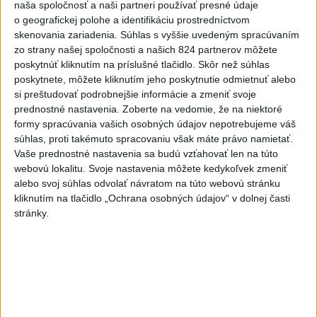
naša spoločnosť a naši partneri používať presné údaje
Dielo týždňa
Referendum
MS v hokeji
o geografickej polohe a identifikáciu prostredníctvom
skenovania zariadenia. Súhlas s vyššie uvedeným spracúvaním
Komunálne voľby
zo strany našej spoločnosti a našich 824 partnerov môžete
poskytnúť kliknutím na príslušné tlačidlo. Skôr než súhlas
poskytnete, môžete kliknutím jeho poskytnutie odmietnuť alebo
si preštudovať podrobnejšie informácie a zmeniť svoje
prednostné nastavenia.
Zoberte na vedomie, že na niektoré
formy spracúvania vašich osobných údajov nepotrebujeme váš
PLATIA VÝSTRAHY: V pondelok bude
súhlas, proti takémuto spracovaniu však máte právo namietať.
opäť horúco, dbajte na pitný režim
Vaše prednostné nastavenia sa budú vzťahovať len na túto
webovú lokalitu. Svoje nastavenia môžete kedykoľvek zmeniť
Druhostupňová výstraha platí v celom Bratislavskom,
alebo svoj súhlas odvolať návratom na túto webovú stránku
Nitrianskom a Trnavskom kraji. Rovnako v okresoch Krupina,
kliknutím na tlačidlo „Ochrana osobných údajov“ v dolnej časti
Lučenec a Veľký Krtíš v Banskobystrickom kraji.
stránky.
dnes 7:17
Kuffa: Medvedicu, ktorá
zaútočila na človeka pri
Turanoch, zastrelili
aktualizované
dnes 7:03
,
dnes 7:35