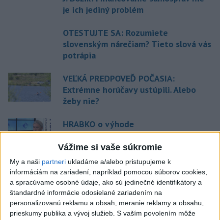
je ich jediný problém
OTESTUJTE SA: Rozumiete
slovenským nárečiam? Tieto slová vás
potrápia
VEĽKÁ PREDPOVEĎ POČASIA:
Extrémne horúčavy ustúpili. Alebo
žeby nie?
HRABKO o výhode
Majerského:Mazurek a Laššáková majú
rovnakých voličov
Vážime si vaše súkromie
My a naši
partneri
ukladáme a/alebo pristupujeme k
informáciám na zariadení, napríklad pomocou súborov cookies,
Aktuálne témy:
Kvízy
Podcasty
Rok Ľ.Štúra
a spracúvame osobné údaje, ako sú jedinečné identifikátory a
štandardné informácie odosielané zariadením na
personalizovanú reklamu a obsah, meranie reklamy a obsahu,
Turizmus
Cestovanie
Rok dobrovoľníctva
prieskumy publika a vývoj služieb.
S vaším povolením môže