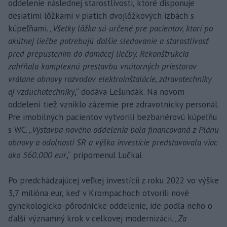
oddelenie následnej starostlivosti, ktoré disponuje
desiatimi lôžkami v piatich dvojlôžkových izbách s
kúpeľňami. „
Všetky lôžka sú určené pre pacientov, ktorí po
akútnej liečbe potrebujú ďalšie sledovanie a starostlivosť
pred prepustením do domácej liečby. Rekonštrukcia
zahŕňala komplexnú prestavbu vnútorných priestorov
vrátane obnovy rozvodov elektroinštalácie, zdravotechniky
aj vzduchotechniky
,“ dodáva Lešundák. Na novom
oddelení tiež vzniklo zázemie pre zdravotnícky personál.
Pre imobilných pacientov vytvorili bezbariérovú kúpeľňu
s WC. „
Výstavba nového oddelenia bola financovaná z Plánu
obnovy a odolnosti SR a výška investície predstavovala viac
ako 560.000 eur
,“ pripomenul Lučkai.
Po predchádzajúcej veľkej investícii z roku 2022 vo výške
3,7 milióna eur, keď v Krompachoch otvorili nové
gynekologicko-pôrodnícke oddelenie, ide podľa neho o
ďalší významný krok v celkovej modernizácii. „
Za