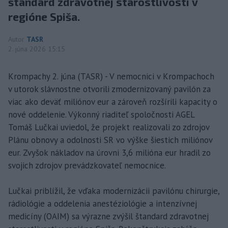
štandard zdravotnej starostlivosti v
regióne Spiša.
Autor
TASR
2. júna 2026 15:15
Krompachy 2. júna (TASR) - V nemocnici v Krompachoch
v utorok slávnostne otvorili zmodernizovaný pavilón za
viac ako deväť miliónov eur a zároveň rozšírili kapacity o
nové oddelenie. Výkonný riaditeľ spoločnosti AGEL
Tomáš Lučkai uviedol, že projekt realizovali zo zdrojov
Plánu obnovy a odolnosti SR vo výške šiestich miliónov
eur. Zvyšok nákladov na úrovni 3,6 milióna eur hradil zo
svojich zdrojov prevádzkovateľ nemocnice.
Lučkai priblížil, že vďaka modernizácii pavilónu chirurgie,
rádiológie a oddelenia anestéziológie a intenzívnej
medicíny (OAIM) sa výrazne zvýšil štandard zdravotnej