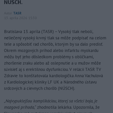
NÚSCH.
Autor
TASR
13. apríla 2026 15:30
Bratislava 13. apríla (TASR) – Vysoký tlak nebolí,
neliečený vysoký krvný tlak sa môže podpísať na celom
tele a spôsobiť rad chorôb, ktorým by sa dalo predísť.
Okrem mozgových príhod alebo infarktu myokardu
môžu byť jeho dôsledkom problémy s obličkami,
zhoršenie zraku alebo až oslepnutie a u mužov môže
súvisieť aj s erektilnou dysfunkciou. V relácii TASR TV
Zdravie to konštatovala kardiologička Anna Vachulová
z Kardiologickej kliniky LF UK a Národného ústavu
srdcových a cievnych chorôb (NÚSCH).
„Najvypuklejšou komplikáciou, ktorej sa všetci boja, je
mozgová príhoda,“
zhodnotila lekárka. Upozornila, že