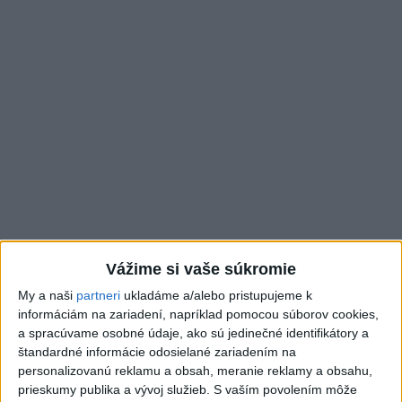
Vážime si vaše súkromie
Podľa lekárky by mal mať každý človek do 40 rokov
My a naši
partneri
ukladáme a/alebo pristupujeme k
odmeraný krvný tlak minimálne jedenkrát za dva roky. Po
informáciám na zariadení, napríklad pomocou súborov cookies,
40. roku života sa odporúča merať hodnoty krvného tlaku
a spracúvame osobné údaje, ako sú jedinečné identifikátory a
minimálne jedenkrát ročne.
štandardné informácie odosielané zariadením na
personalizovanú reklamu a obsah, meranie reklamy a obsahu,
prieskumy publika a vývoj služieb.
S vaším povolením môže
„Od roku 2021 každý rok vyhľadávame ľudí, ktorí majú