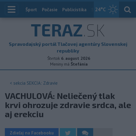
24
°C
Index
Šport
Počasie
Publicistika
Slovensko
Zahranič
TERAZ
.SK
Spravodajský portál Tlačovej agentúry Slovenskej
republiky
Štvrtok
6. august 2026
Meniny má
Štefánia
< sekcia
SEKCIA: Zdravie
VACHULOVÁ: Neliečený tlak
krvi ohrozuje zdravie srdca, ale
aj erekciu
Zdieľaj na Facebooku