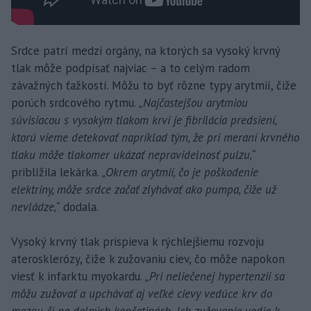
Srdce patrí medzi orgány, na ktorých sa vysoký krvný
tlak môže podpísať najviac – a to celým radom
závažných ťažkostí. Môžu to byť rôzne typy arytmií, čiže
porúch srdcového rytmu.
„Najčastejšou arytmiou
súvisiacou s vysokým tlakom krvi je fibrilácia predsiení,
ktorú vieme detekovať napríklad tým, že pri meraní krvného
tlaku môže tlakomer ukázať nepravidelnosť pulzu,“
priblížila lekárka.
„Okrem arytmií, čo je poškodenie
elektriny, môže srdce začať zlyhávať ako pumpa, čiže už
nevládze,“
dodala.
Vysoký krvný tlak prispieva k rýchlejšiemu rozvoju
aterosklerózy, čiže k zužovaniu ciev, čo môže napokon
viesť k infarktu myokardu.
„Pri neliečenej hypertenzii sa
môžu zužovať a upchávať aj veľké cievy vedúce krv do