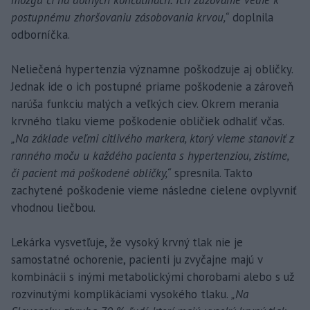
mozgu či na dolných končatinách. Ich zužovanie vedie k
postupnému zhoršovaniu zásobovania krvou,“
doplnila
odborníčka.
Neliečená hypertenzia významne poškodzuje aj obličky.
Jednak ide o ich postupné priame poškodenie a zároveň
narúša funkciu malých a veľkých ciev. Okrem merania
krvného tlaku vieme poškodenie obličiek odhaliť včas.
„Na základe veľmi citlivého markera, ktorý vieme stanoviť z
ranného moču u každého pacienta s hypertenziou, zistíme,
či pacient má poškodené obličky,“
spresnila. Takto
zachytené poškodenie vieme následne cielene ovplyvniť
vhodnou liečbou.
Lekárka vysvetľuje, že vysoký krvný tlak nie je
samostatné ochorenie, pacienti ju zvyčajne majú v
kombinácii s inými metabolickými chorobami alebo s už
rozvinutými komplikáciami vysokého tlaku.
„Na