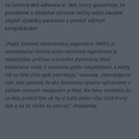
za Svetový deň adherencie: deň, ktorý upozorňuje, že
pravidelné a dôsledné užívanie liečby môže zásadne
zlepšiť výsledky pacientov a predísť vážnym
komplikáciám.
„Podľa Svetovej zdravotníckej organizácie (WHO) je
nedostatočne liečená alebo neliečená hypertenzia je
najčastejšou príčinou srdcového zlyhávania, ktoré
každoročne vedie k vysokému počtu hospitalizácií. A každý
rok sa tieto čísla opäť potvrdzujú,“
varovala.
„Neurológovia
vám zase povedia, že ako Slovensko výrazne vyčnievame s
počtom cievnych mozgových príhod. Ale tomu všetkému by
sa dalo predísť tým, ak by si ľudia začali včas liečiť krvný
tlak a na tej liečbe by zotrvali,“
zhodnotila.