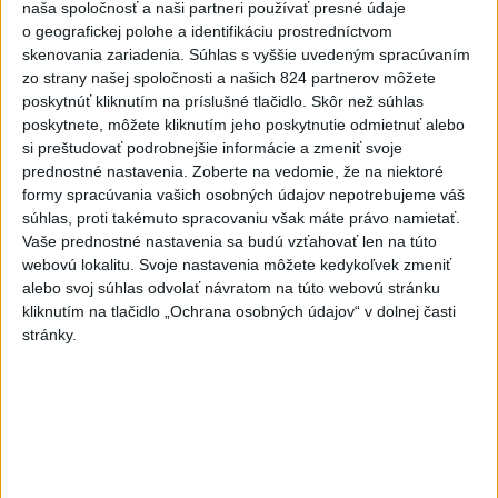
naša spoločnosť a naši partneri používať presné údaje
vysoký krvný tlak a nevedia o tom, v rámci akcie Máj, mesiac
o geografickej polohe a identifikáciu prostredníctvom
merania hodnôt krvného tlaku (MMM, May Measurement
skenovania zariadenia. Súhlas s vyššie uvedeným spracúvaním
Month) ,“
priblížila lekárka, že aj v rámci takejto osvety si
zo strany našej spoločnosti a našich 824 partnerov môžete
poskytnúť kliknutím na príslušné tlačidlo. Skôr než súhlas
môžu dať ľudia zmerať krvný tlak.
„Táto akcia netrvá iba v
poskytnete, môžete kliknutím jeho poskytnutie odmietnuť alebo
máji, začína od 1. mája, končí 31. júla,“
dodala, s tým, že
si preštudovať podrobnejšie informácie a zmeniť svoje
pokiaľ ľudia uvidia v uliciach červené logo „MMM“,
prednostné nastavenia.
Zoberte na vedomie, že na niektoré
nemajú váhať, a nechať si tlak zmerať odborníkmi, ktorí
formy spracúvania vašich osobných údajov nepotrebujeme váš
im vysvetlia a poradia.
súhlas, proti takémuto spracovaniu však máte právo namietať.
Vaše prednostné nastavenia sa budú vzťahovať len na túto
webovú lokalitu. Svoje nastavenia môžete kedykoľvek zmeniť
alebo svoj súhlas odvolať návratom na túto webovú stránku
kliknutím na tlačidlo „Ochrana osobných údajov“ v dolnej časti
stránky.
Zdieľaj na Facebooku