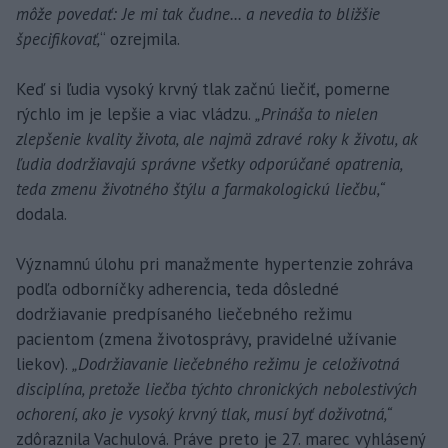
môže povedať: Je mi tak čudne... a nevedia to bližšie
špecifikovať,
“ ozrejmila.
Keď si ľudia vysoký krvný tlak začnú liečiť, pomerne
rýchlo im je lepšie a viac vládzu.
„Prináša to nielen
zlepšenie kvality života, ale najmä zdravé roky k životu, ak
ľudia dodržiavajú správne všetky odporúčané opatrenia,
teda zmenu životného štýlu a farmakologickú liečbu,“
dodala.
Významnú úlohu pri manažmente hypertenzie zohráva
podľa odborníčky adherencia, teda dôsledné
dodržiavanie predpísaného liečebného režimu
pacientom (zmena životosprávy, pravidelné užívanie
liekov).
„Dodržiavanie liečebného režimu je celoživotná
disciplína, pretože liečba týchto chronických nebolestivých
ochorení, ako je vysoký krvný tlak, musí byť doživotná,“
zdôraznila Vachulová. Práve preto je 27. marec vyhlásený