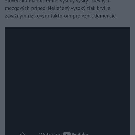
Slovensko má extrémne vysoký výskyt cievnych
mozgových príhod. Neliečený vysoký tlak krvi je
závažným rizikovým faktorom pre vznik demencie.