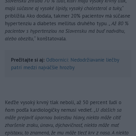
Slovensku zhruba 70 % ľudí, ktorí majú vysoký krvný tlak,
majú súčasne aj vysoké lipidy, vysoký cholesterol a tuky,“
priblížila. Ako dodala, takmer 20% pacientov má súčasne
hypertenziu a diabetes mellitus druhého typu.
„ Až 80 %
pacientov s hypertenziou na Slovensku má buď nadváhu,
alebo obezitu,“
konštatovala.
Prečítajte si aj:
Odborníci: Nedodržiavanie liečby
patrí medzi najväčšie hrozby
Keďže vysoký krvný tlak nebolí, až 50 percent ľudí o
ňom podľa kardiologičky nemusí vedieť.
„U ďalších sa
môže prejaviť úpornou bolesťou hlavy, niekto môže cítiť
zhoršenie zraku, únavu, dýchavičnosť, niekto môže mať
epistaxu, to znamená, že mu môže tiecť krv z nosa. A niekto