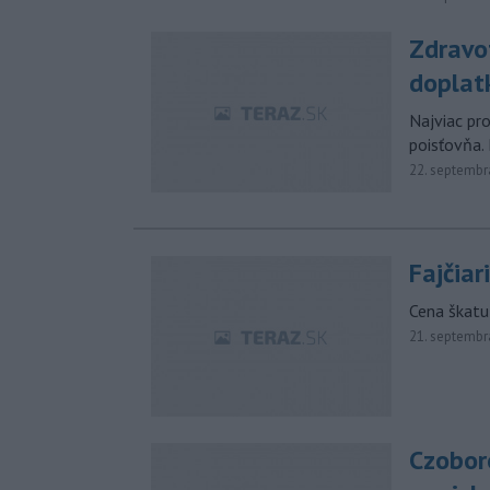
Zdravo
doplatk
Najviac pr
poisťovňa.
22. septembr
Fajčiar
Cena škatuľ
21. septembr
Czobor