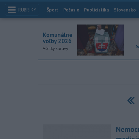
RUBRIKY
Index
Šport
Počasie
Publicistika
Slovensko
Komunálne
voľby 2026
S
Všetky správy
Pr
Nemocn
medicín