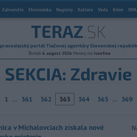
Zahraničie
Ekonomika
Regióny
Kultúra
Veda
Krimi
XML
TERAZ
.SK
pravodajský portál Tlačovej agentúry Slovenskej republi
Štvrtok
6. august 2026
Meniny má
Jozefína
SEKCIA: Zdravie
1
…
361
362
363
364
365
…
369
evious
ica v Michalovciach získala nové
N
ske prístroje