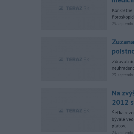
Konkrétne i
fibroskopi
25. septembr
Zuzana
poistn
Zdravotníck
neuhradeno
23. septembr
Na zvýš
2012 sú
Šéfka rezo
bývalé ved
platov.
23. septembr