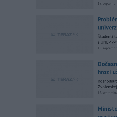
19. septembr
Problé
univerz
Študenti ko
s UNLP vyh
18. septembr
Dočasn
hrozí u
Rozhodnuti
Zvolenskej
17. septembr
Minist
prístu