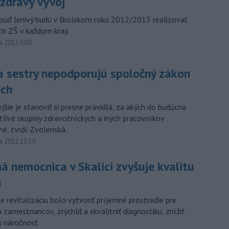
 zdravý vývoj
buď lenivý budú v školskom roku 2012/2013 realizovať
ch ZŠ v každom kraji.
a 2012 6:00
 a sestry nepodporujú spoločný zákon
ch
jšie je stanoviť si presne pravidlá, za akých do budúcna
tlivé skupiny zdravotníckych a iných pracovníkov
, tvrdí Zvolenská.
a 2012 13:59
 nemocnica v Skalici zvyšuje kvalitu
u
e revitalizáciu bolo vytvoriť príjemné prostredie pre
 zamestnancov, zrýchliť a skvalitniť diagnostiku, znížiť
ú náročnosť.