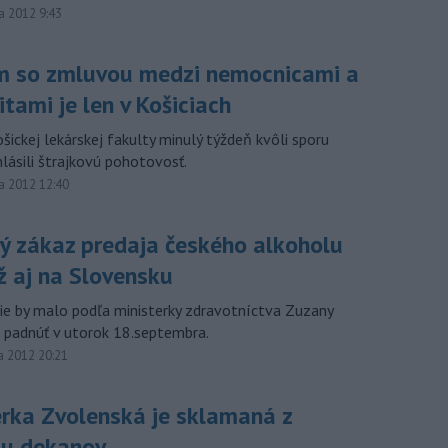
a 2012 9:43
m so zmluvou medzi nemocnicami a
itami je len v Košiciach
šickej lekárskej fakulty minulý týždeň kvôli sporu
lásili štrajkovú pohotovosť.
a 2012 12:40
ý zákaz predaja českého alkoholu
ž aj na Slovensku
e by malo podľa ministerky zdravotníctva Zuzany
 padnúť v utorok 18.septembra.
a 2012 20:21
erka Zvolenská je sklamaná z
pu dekanov