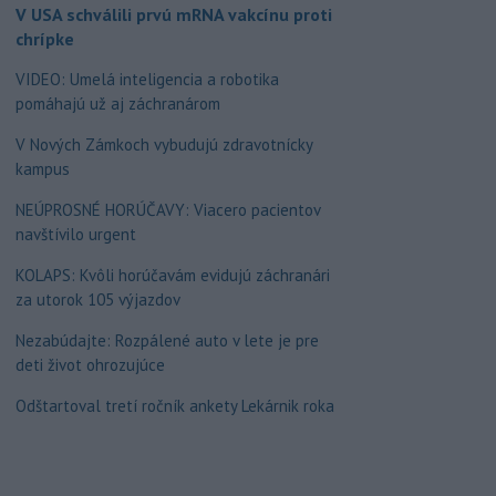
V USA schválili prvú mRNA vakcínu proti
chrípke
VIDEO: Umelá inteligencia a robotika
pomáhajú už aj záchranárom
V Nových Zámkoch vybudujú zdravotnícky
kampus
NEÚPROSNÉ HORÚČAVY: Viacero pacientov
navštívilo urgent
KOLAPS: Kvôli horúčavám evidujú záchranári
za utorok 105 výjazdov
Nezabúdajte: Rozpálené auto v lete je pre
deti život ohrozujúce
Odštartoval tretí ročník ankety Lekárnik roka