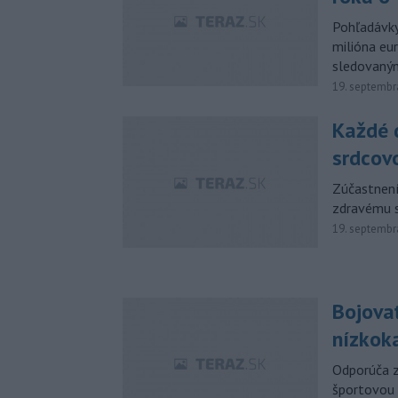
Pohľadávky
milióna eu
sledovaným
19. septembr
Každé 
srdcov
Zúčastnení
zdravému s
19. septembr
Bojova
nízkoka
Odporúča z
športovou 