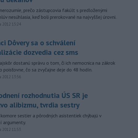
 nerozumie, prečo zástupcovia fakúlt s predloženými
lúv nesúhlasia, keď boli prerokované na najvyššej úrovni.
a 2012 15:24
ci Dôvery sa o schválení
alizácie dozvedia cez sms
najskôr dostanú správu o tom, či ich nemocnica na zákrok
o poisťovne, čo sa zvyčajne deje do 48 hodín.
a 2012 13:56
odnení rozhodnutia ÚS SR je
o alibizmu, tvrdia sestry
 komore sestier a pôrodných asistentiek chýbajú v
í argumenty.
a 2012 11:53