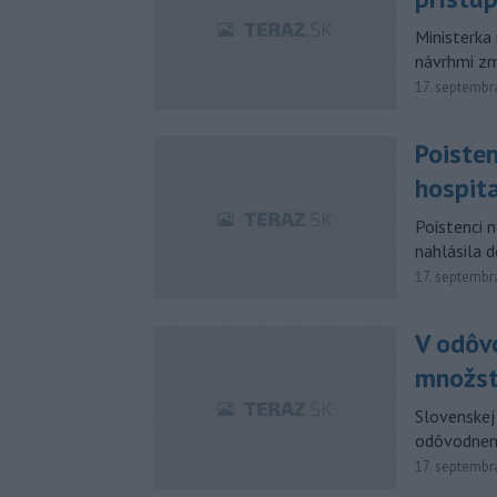
Ministerka
návrhmi zm
17. septembr
Poisten
hospit
Poistenci 
nahlásila d
17. septembr
V odôv
množstv
Slovenskej
odôvodnen
17. septembr