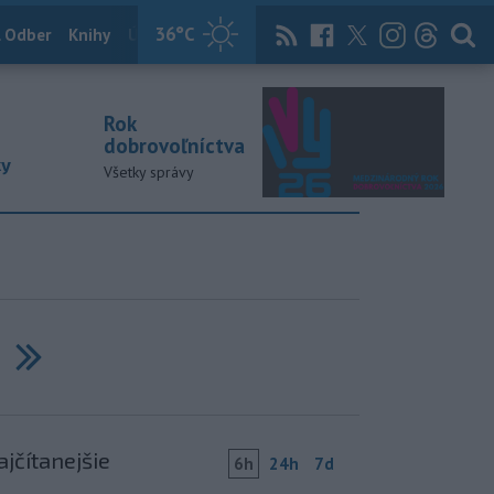
36
°C
 Odber
Knihy
Útulkovo
Magazín
News Now
Archív
TASR
Rok
dobrovoľníctva
ky
Všetky správy
Next
ajčítanejšie
6h
24h
7d