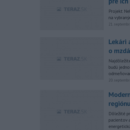
pre ich
Projekt Ne
na vybraný
21. septembr
Lekári
o mzdá
Najdôležite
budú jedno
odmeňované
20. septembr
Moderná
región
Dôležité pr
pacientov a
energetick