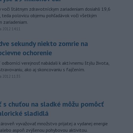
 voči štátnym zdravotníckym zariadeniam dosiahli 19,6
r, teda polovicu objemu pohľadávok voči všetkým
 zariadeniam.
a 2012 14:11
dve sekundy niekto zomrie na
ocievne ochorenie
 odborníci verejnosť nabádali k aktívnemu štýlu života,
travovaniu, ako aj skoncovaniu s fajčením.
a 2012 11:35
ť s chuťou na sladké môžu pomôcť
lorické sladidlá
ároveň vyvažovať množstvo prijatej a vydanej energie
alebo aspoň zvýšenou pohybovou aktivitou.