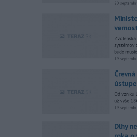
20. septembr
Minist
vernos
Zvolenská 
systémov t
bude musie
19. septembr
Črevná 
ústupe
Od vzniku 
už vyše 18
19. septembr
Dlhy ne
roka o 