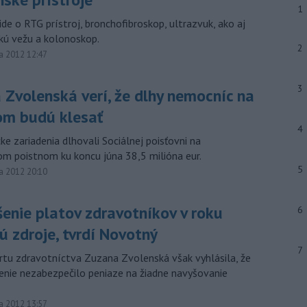
1
de o RTG prístroj, bronchofibroskop, ultrazvuk, ako aj
ckú vežu a kolonoskop.
2
a 2012 12:47
3
 Zvolenská verí, že dlhy nemocníc na
om budú klesať
4
e zariadenia dlhovali Sociálnej poisťovni na
m poistnom ku koncu júna 38,5 milióna eur.
5
a 2012 20:10
enie platov zdravotníkov v roku
6
 zdroje, tvrdí Novotný
7
rtu zdravotníctva Zuzana Zvolenská však vyhlásila, že
enie nezabezpečilo peniaze na žiadne navyšovanie
a 2012 13:57