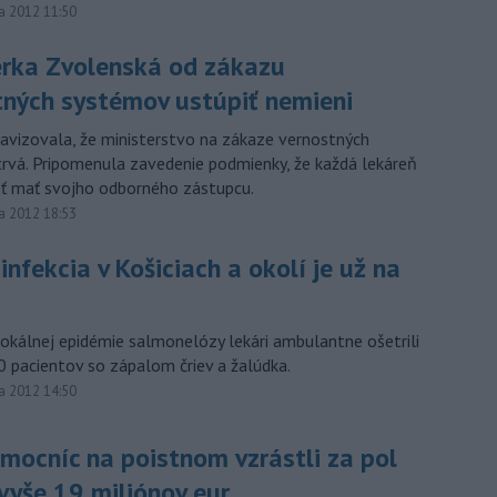
a 2012 11:50
erka Zvolenská od zákazu
tných systémov ustúpiť nemieni
avizovala, že ministerstvo na zákaze vernostných
rvá. Pripomenula zavedenie podmienky, že každá lekáreň
ť mať svojho odborného zástupcu.
a 2012 18:53
infekcia v Košiciach a okolí je už na
lokálnej epidémie salmonelózy lekári ambulantne ošetrili
0 pacientov so zápalom čriev a žalúdka.
a 2012 14:50
mocníc na poistnom vzrástli za pol
vyše 19 miliónov eur