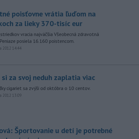
tné poisťovne vrátia ľuďom na
och za lieky 370-tisíc eur
ostriedkov vracia najväčšia Všeobecná zdravotná
 Peniaze posiela 16.160 poistencom.
a 2012 14:44
i si za svoj neduh zaplatia viac
ky cigariet sa zvýši od októbra o 10 centov.
a 2012 13:09
ová: Športovanie u detí je potrebné