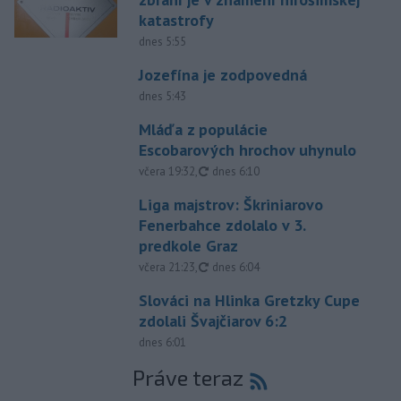
katastrofy
dnes 5:55
Jozefína je zodpovedná
dnes 5:43
Mláďa z populácie
Escobarových hrochov uhynulo
aktualizované
včera 19:32
,
dnes 6:10
Liga majstrov: Škriniarovo
Fenerbahce zdolalo v 3.
predkole Graz
aktualizované
včera 21:23
,
dnes 6:04
Slováci na Hlinka Gretzky Cupe
zdolali Švajčiarov 6:2
dnes 6:01
Práve teraz