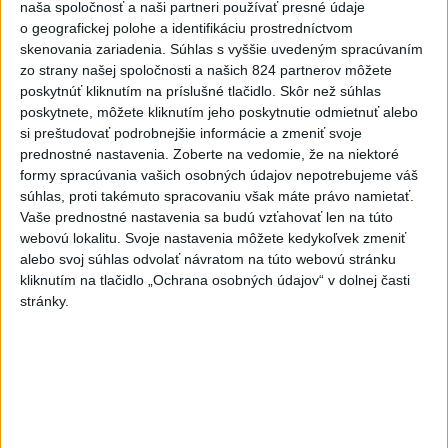
naša spoločnosť a naši partneri používať presné údaje
2
Predstavitelia Mladého Hlasu podali trestné oznámenie
o geografickej polohe a identifikáciu prostredníctvom
na I. Korčoka
skenovania zariadenia. Súhlas s vyššie uvedeným spracúvaním
zo strany našej spoločnosti a našich 824 partnerov môžete
3
Mesto Martin vypovedalo zmluvy na tri rozpracované
poskytnúť kliknutím na príslušné tlačidlo. Skôr než súhlas
investičné akcie
poskytnete, môžete kliknutím jeho poskytnutie odmietnuť alebo
si preštudovať podrobnejšie informácie a zmeniť svoje
4
V Košiciach Nad jazerom začína výstavba
prednostné nastavenia.
Zoberte na vedomie, že na niektoré
chodníka,otvorili aj pumptrack
formy spracúvania vašich osobných údajov nepotrebujeme váš
súhlas, proti takémuto spracovaniu však máte právo namietať.
5
ZRÁŽKA VLAKU S AUTOM V LOZORNE: Rušňovodič jej
Vaše prednostné nastavenia sa budú vzťahovať len na túto
už nedokázal zabrániť
webovú lokalitu. Svoje nastavenia môžete kedykoľvek zmeniť
alebo svoj súhlas odvolať návratom na túto webovú stránku
6
Kruhová križovatka v Poprade v smere z Hozelca bude
kliknutím na tlačidlo „Ochrana osobných údajov“ v dolnej časti
hotová budúci rok
stránky.
7
UZAVRETÁ CESTA: Medzi Spišskou Novou Vsou a
Levočou sa stala nehoda
Najnovšie správy na Teraz.sk