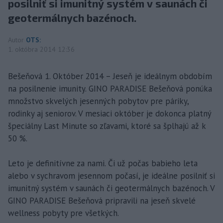
posilniť si imunitný systém v saunách či
geotermálnych bazénoch.
Autor
OTS:
1. októbra 2014 12:36
Bešeňová 1. Október 2014 – Jeseň je ideálnym obdobím
na posilnenie imunity. GINO PARADISE Bešeňová ponúka
množstvo skvelých jesenných pobytov pre páriky,
rodinky aj seniorov. V mesiaci október je dokonca platný
špeciálny Last Minute so zľavami, ktoré sa šplhajú až k
50 %.
Leto je definitívne za nami. Či už počas babieho leta
alebo v sychravom jesennom počasí, je ideálne posilniť si
imunitný systém v saunách či geotermálnych bazénoch. V
GINO PARADISE Bešeňová pripravili na jeseň skvelé
wellness pobyty pre všetkých.