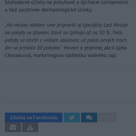
blahodarné účinky na pohybové a dýchacie ústrojenstvo
a tiež pozitívne dermatologické účinky.
„Na mesiac október sme pripravili aj špeciálny Last Minute
na pobyty so zľavami, ktoré sa šplhajú až na 50 %. Tieto
pobyty sa stretli s veľkým záujmom, už počas prvých troch
dní sa predalo 50 pobytov.“
Hovorí o jesennej akcii Lýdia
Chovancová, marketingová riaditeľka vodného raja.
Zdieľaj na Facebooku