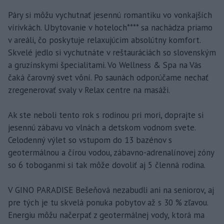
Páry si môžu vychutnať jesennú romantiku vo vonkajších
vírivkách. Ubytovanie v hoteloch**** sa nachádza priamo
v areáli, čo poskytuje relaxujúcim absolútny komfort.
Skvelé jedlo si vychutnáte v reštauráciách so slovenským
a gruzínskymi špecialitami. Vo Wellness & Spa na Vás
čaká čarovný svet vôní. Po saunách odporúčame nechať
zregenerovať svaly v Relax centre na masáži.
Ak ste neboli tento rok s rodinou pri mori, doprajte si
jesennú zábavu vo vlnách a detskom vodnom svete.
Celodenný výlet so vstupom do 13 bazénov s
geotermálnou a čírou vodou, zábavno-adrenalínovej zóny
so 6 toboganmi si tak môže dovoliť aj 5 členná rodina.
V GINO PARADISE Bešeňová nezabudli ani na seniorov, aj
pre tých je tu skvelá ponuka pobytov až s 30 % zľavou.
Energiu môžu načerpať z geotermálnej vody, ktorá ma