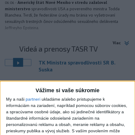
-
Americký štát Nové Mexiko v stredu zažaloval
06:06
ministerstvo
spravodlivosti USA a povereného ministra Todda
Blanchea. Tvrdí, že federálne úrady mu bránia vo vyšetrovaní
sexuálnych trestných činov odsúdeného sexuálneho delikventa
Jeffreyho Epsteina.
Viac
Videá a prenosy TASR TV
TK Ministra spravodlivosti SR B.
Suska
Viac
Vážime si vaše súkromie
Najčítanejšie
My a naši
partneri
ukladáme a/alebo pristupujeme k
6h
24h
7d
informáciám na zariadení, napríklad pomocou súborov cookies,
a spracúvame osobné údaje, ako sú jedinečné identifikátory a
štandardné informácie odosielané zariadením na
Český herec Vladimír Polívka odmietol
1
personalizovanú reklamu a obsah, meranie reklamy a obsahu,
zaujímavé filmové projekty
prieskumy publika a vývoj služieb.
S vaším povolením môže