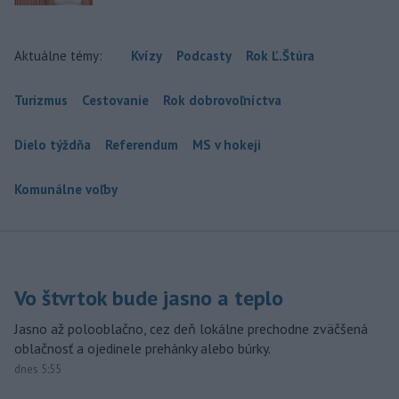
Aktuálne témy:
Kvízy
Podcasty
Rok Ľ.Štúra
Turizmus
Cestovanie
Rok dobrovoľníctva
Dielo týždňa
Referendum
MS v hokeji
Komunálne voľby
Vo štvrtok bude jasno a teplo
Jasno až polooblačno, cez deň lokálne prechodne zväčšená
oblačnosť a ojedinele prehánky alebo búrky.
dnes 5:55