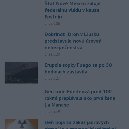
Štát Nové Mexiko žaluje
federálnu vládu v kauze
Epstein
dnes 6:06
Dobrindt: Dron v Lipsku
predstavuje novú úroveň
nebezpečenstva
dnes 6:20
Erupcia sopky Fuego sa po 50
hodinách zastavila
dnes 6:27
Gertrude Ederleová pred 100
rokmi preplávala ako prvá žena
La Manche
dnes 5:39
Deň boja za zákaz jadrových
zbraní je v znamení hirošimskej