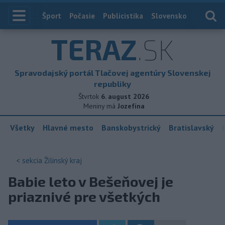
Index
Šport
Počasie
Publicistika
Slovensko
Zahranič
TERAZ
.SK
Spravodajský portál Tlačovej agentúry Slovenskej
republiky
Štvrtok
6. august 2026
Meniny má
Jozefína
Všetky
Hlavné mesto
Banskobystrický
Bratislavský
< sekcia
Žilinský kraj
Babie leto v Bešeňovej je
priaznivé pre všetkých