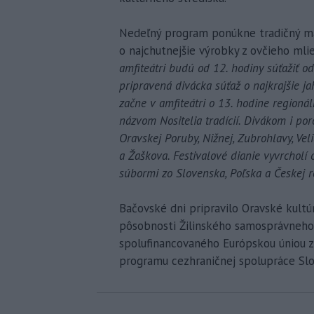
Nedeľný program ponúkne tradičný mal
o najchutnejšie výrobky z ovčieho mli
amfiteátri budú od 12. hodiny súťažiť o
pripravená divácka súťaž o najkrajšie ja
začne v amfiteátri o 13. hodine region
názvom Nositelia tradícií. Divákom i poro
Oravskej Poruby, Nižnej, Zubrohlavy, Veli
a Žaškova. Festivalové dianie vyvrcholí
súbormi zo Slovenska, Poľska a Českej r
Bačovské dni pripravilo Oravské kultú
pôsobnosti Žilinského samosprávneho k
spolufinancovaného Európskou úniou z
programu cezhraničnej spolupráce Slo