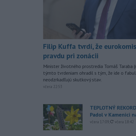
Filip Kuffa tvrdí, že eurokomi
pravdu pri zonácii
Minister životného prostredia Tomáš Taraba (
týmto tvrdeniam ohradil s tým, že ide o fabul
neodzrkadľujú skutkový stav.
včera 22:53
TEPLOTNÝ REKORD
Padol v Kamenici 
aktualizovan
včera 17:09
,
včera 18:42