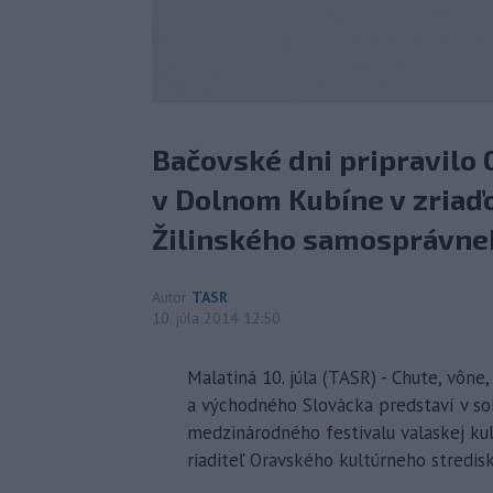
Bačovské dni pripravilo 
v Dolnom Kubíne v zriaď
Žilinského samosprávneh
Autor
TASR
10. júla 2014 12:50
Malatiná 10. júla (TASR) - Chute, vône
a východného Slovácka predstaví v sobo
medzinárodného festivalu valaskej kul
riaditeľ Oravského kultúrneho stredi