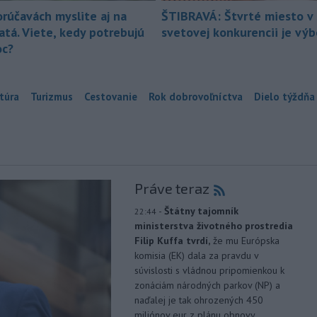
orúčavách myslite aj na
ŠTIBRAVÁ: Štvrté miesto v 
atá. Viete, kedy potrebujú
svetovej konkurencii je vý
c?
túra
Turizmus
Cestovanie
Rok dobrovoľníctva
Dielo týždňa
Práve teraz
-
Štátny tajomník
22:44
ministerstva životného prostredia
Filip Kuffa tvrdí,
že mu Európska
komisia (EK) dala za pravdu v
súvislosti s vládnou pripomienkou k
zonáciám národných parkov (NP) a
naďalej je tak ohrozených 450
miliónov eur z plánu obnovy.