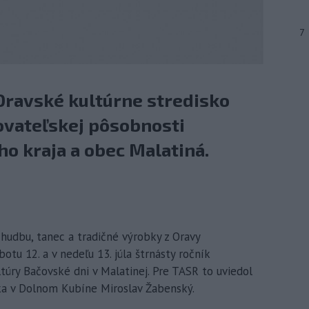
7
Oravské kultúrne stredisko
ovateľskej pôsobnosti
o kraja a obec Malatiná.
, hudbu, tanec a tradičné výrobky z Oravy
tu 12. a v nedeľu 13. júla štrnásty ročník
túry Bačovské dni v Malatinej. Pre TASR to uviedol
ska v Dolnom Kubíne Miroslav Žabenský.