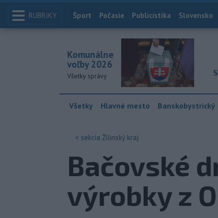
RUBRIKY
Index
Šport
Počasie
Publicistika
Slovensko
Komunálne
voľby 2026
S
Všetky správy
Všetky
Hlavné mesto
Banskobystrický
< sekcia
Žilinský kraj
Bačovské dn
výrobky z 