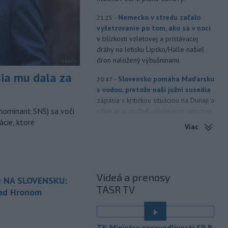
-
Nemecko v stredu začalo
21:25
vyšetrovanie po tom, ako sa v noci
v
blízkosti vzletovej a pristávacej
dráhy na letisku Lipsko/Halle našiel
dron naložený výbušninami.
sia mu dala za
-
Slovensko pomáha Maďarsku
20:47
s vodou, pretože naši južní susedia
zápasia s kritickou situáciou na Dunaji a
nominant SNS) sa voči
v hre je aj možné odstavenie jadrovej
ácie, ktoré
elektrárne.
Viac
-
Litovská pohraničná stráž
20:17
objavila ďalší podzemný tunel,
ktorý mal
slúžiť na nelegálne
prevádzanie migrantov z Bieloruska
Videá a prenosy
 NA SLOVENSKU:
na územie tohto členského štátu
TASR TV
nad Hronom
Európskej únie.
é
-
Ruská dezinformačná
20:08
kampaň sa vo Francúzsku zamerala
TK Ministra spravodlivosti SR B.