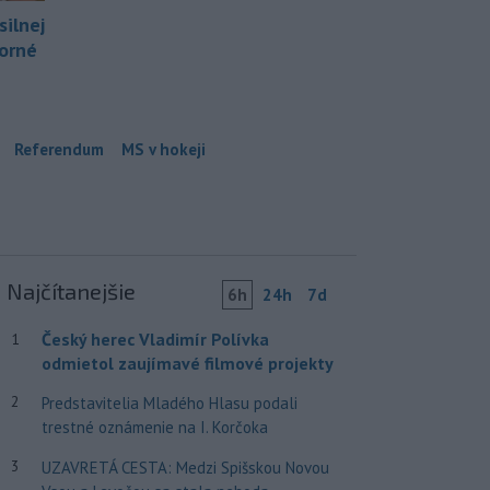
silnej
borné
Referendum
MS v hokeji
Najčítanejšie
6h
24h
7d
Český herec Vladimír Polívka
1
odmietol zaujímavé filmové projekty
2
Predstavitelia Mladého Hlasu podali
trestné oznámenie na I. Korčoka
3
UZAVRETÁ CESTA: Medzi Spišskou Novou