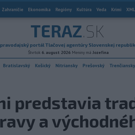
Zahraničie
Ekonomika
Regióny
Kultúra
Veda
Krimi
XML
TERAZ
.SK
pravodajský portál Tlačovej agentúry Slovenskej republi
Štvrtok
6. august 2026
Meniny má
Jozefína
Bratislavský
Košický
Nitriansky
Prešovský
Trenčiansk
i predstavia tra
Oravy a východné