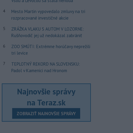
Vsou a Levočou sa stala nehoda
4
Mesto Martin vypovedalo zmluvy na tri
rozpracované investičné akcie
5
ZRÁŽKA VLAKU S AUTOM V LOZORNE:
Rušňovodič jej už nedokázal zabrániť
6
ZOO SMÚTI: Extrémne horúčavy neprežili
tri levice
7
TEPLOTNÝ REKORD NA SLOVENSKU:
Padol v Kamenici nad Hronom
Najnovšie správy
na Teraz.sk
ZOBRAZIŤ NAJNOVŠIE SPRÁVY