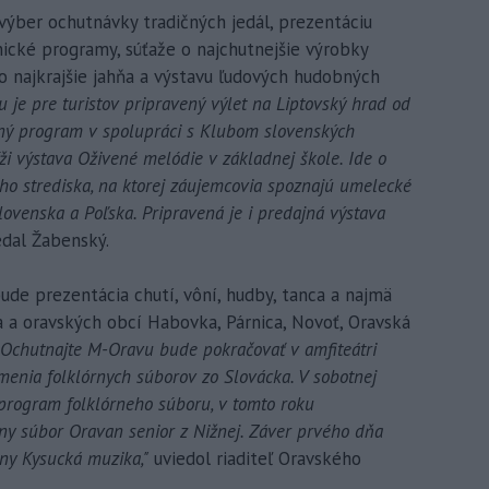
ýber ochutnávky tradičných jedál, prezentáciu
ické programy, súťaže o najchutnejšie výrobky
 o najkrajšie jahňa a výstavu ľudových hudobných
je pre turistov pripravený výlet na Liptovský hrad od
ný program v spolupráci s Klubom slovenských
ži výstava Oživené melódie v základnej škole. Ide o
ho strediska, na ktorej záujemcovia spoznajú umelecké
ovenska a Poľska. Pripravená je i predajná výstava
dal Žabenský.
 bude prezentácia chutí, vôní, hudby, tanca a najmä
a a oravských obcí Habovka, Párnica, Novoť, Oravská
chutnajte M-Oravu bude pokračovať v amfiteátri
enia folklórnych súborov zo Slovácka. V sobotnej
program folklórneho súboru, v tomto roku
órny súbor Oravan senior z Nižnej. Záver prvého dňa
iny Kysucká muzika,"
uviedol riaditeľ Oravského