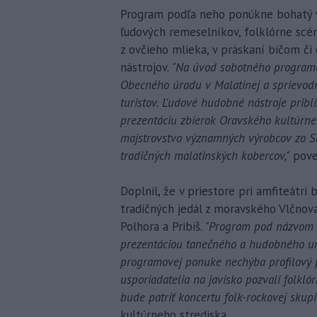
Program podľa neho ponúkne bohatý v
ľudových remeselníkov, folklórne scén
z ovčieho mlieka, v práskaní bičom či
nástrojov.
"Na úvod sobotného programu 
Obecného úradu v Malatinej a sprievod
turistov. Ľudové hudobné nástroje priblí
prezentáciu zbierok Oravského kultúrne
majstrovstvo významných výrobcov zo Sl
tradičných malatinských kobercov,"
pove
Doplnil, že v priestore pri amfiteátri
tradičných jedál z moravského Vlčnov
Polhora a Pribiš.
"Program pod názvom O
prezentáciou tanečného a hudobného um
programovej ponuke nechýba profilový 
usporiadatelia na javisko pozvali folkl
bude patriť koncertu folk-rockovej skup
kultúrneho strediska.