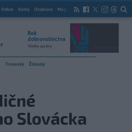
 Odber
Knihy
Útulkovo
Magazín
News Now
Archív
TASR
Rok
dobrovoľníctva
ky
Všetky správy
y
Trnavský
Žilinský
dičné
ho Slovácka