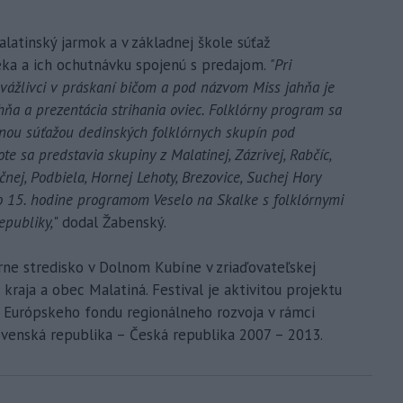
atinský jarmok a v základnej škole súťaž
eka a ich ochutnávku spojenú s predajom.
"Pri
dvážlivci v práskaní bičom a pod názvom Miss jahňa je
hňa a prezentácia strihania oviec. Folklórny program sa
álnou súťažou dedinských folklórnych skupín pod
te sa predstavia skupiny z Malatinej, Zázrivej, Rabčíc,
čnej, Podbiela, Hornej Lehoty, Brezovice, Suchej Hory
 o 15. hodine programom Veselo na Skalke s folklórnymi
epubliky,
" dodal Žabenský.
rne stredisko v Dolnom Kubíne v zriaďovateľskej
raja a obec Malatiná. Festival je aktivitou projektu
 Európskeho fondu regionálneho rozvoja v rámci
venská republika – Česká republika 2007 – 2013.