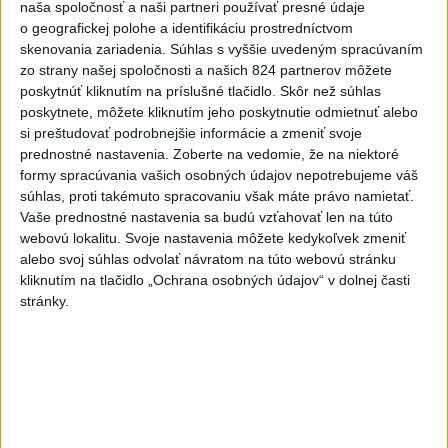
naša spoločnosť a naši partneri používať presné údaje
dnes 11:17
o geografickej polohe a identifikáciu prostredníctvom
Senát schválil Todda Blanchea
skenovania zariadenia. Súhlas s vyššie uvedeným spracúvaním
do funkcie ministra
zo strany našej spoločnosti a našich 824 partnerov môžete
spravodlivosti
poskytnúť kliknutím na príslušné tlačidlo. Skôr než súhlas
poskytnete, môžete kliknutím jeho poskytnutie odmietnuť alebo
aktualizované
dnes 10:49
,
dnes 11:49
si preštudovať podrobnejšie informácie a zmeniť svoje
Poslanecký klub Tiszy nominuje
prednostné nastavenia.
Zoberte na vedomie, že na niektoré
na post prezidenta Andrása
formy spracúvania vašich osobných údajov nepotrebujeme váš
Baku
súhlas, proti takémuto spracovaniu však máte právo namietať.
Vaše prednostné nastavenia sa budú vzťahovať len na túto
aktualizované
dnes 13:44
,
dnes 13:59
webovú lokalitu. Svoje nastavenia môžete kedykoľvek zmeniť
Agrorezort: Aj vlani hospodárila
alebo svoj súhlas odvolať návratom na túto webovú stránku
väčšina roľníkov na výmere do
kliknutím na tlačidlo „Ochrana osobných údajov“ v dolnej časti
stránky.
500 ha
dnes 12:27
INTOXIKOVALA SA OSOBA:
Požiar v Braväcove zasiahol 10
stavieb
aktualizované
dnes 10:13
,
dnes 12:19