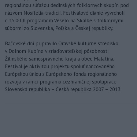
regionálnou súťažou dedinských folklórnych skupín pod
názvom Nositelia tradícií. Festivalové dianie vyvrcholí
o 15.00 h programom Veselo na Skalke s folklórnymi
súbormi zo Slovenska, Poľska a Českej republiky.
Bačovské dni pripravilo Oravské kultúrne stredisko
v Dolnom Kubíne v zriaďovateľskej pôsobnosti
Žilinského samosprávneho kraja a obec Malatiná.
Festival je aktivitou projektu spolufinancovaného
Európskou úniou z Európskeho fondu regionálneho
rozvoja v rámci programu cezhraničnej spolupráce
Slovenská republika – Česká republika 2007 – 2013.