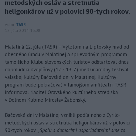
metodských osláv a stretnutia
heligonkárov už v polovici 90-tych rokov.
Autor
TASR
12. júla 2014 15:08
Malatiná 12. júla (TASR) – Výletom na Liptovský hrad od
obecného úradu v Malatinej a sprievodným programom
tamojšieho Klubu slovenských turistov odštartoval dnes
dopoludnia dvojdňový (12. - 13. 7.) medzinárodný festival
valaskej kultúry Bačovské dni v Malatinej. Kultúrny
program bude pokračovať v tamojšom amfiteátri. TASR
informoval riaditeľ Oravského kultúrneho strediska
v Dolnom Kubíne Miroslav Žabenský.
Bačovské dni v Malatinej vznikli podľa neho z Cyrilo-
metodských osláv a stretnutia heligonkárov už v polovici
90-tych rokov.
„Spolu s domácimi usporiadateľmi sme to