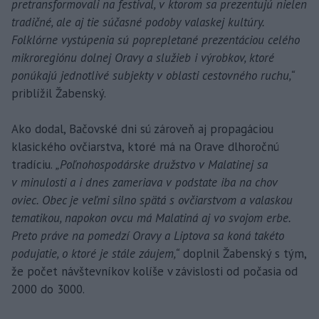
pretransformovali na festival, v ktorom sa prezentujú nielen
tradičné, ale aj tie súčasné podoby valaskej kultúry.
Folklórne vystúpenia sú poprepletané prezentáciou celého
mikroregiónu dolnej Oravy a služieb i výrobkov, ktoré
ponúkajú jednotlivé subjekty v oblasti cestovného ruchu,“
priblížil Žabenský.
Ako dodal, Bačovské dni sú zároveň aj propagáciou
klasického ovčiarstva, ktoré má na Orave dlhoročnú
tradíciu.
„Poľnohospodárske družstvo v Malatinej sa
v minulosti a i dnes zameriava v podstate iba na chov
oviec. Obec je veľmi silno spätá s ovčiarstvom a valaskou
tematikou, napokon ovcu má Malatiná aj vo svojom erbe.
Preto práve na pomedzí Oravy a Liptova sa koná takéto
podujatie, o ktoré je stále záujem,“
doplnil Žabenský s tým,
že počet návštevníkov kolíše v závislosti od počasia od
2000 do 3000.