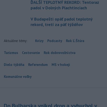
ĎALŠÍ TEPLOTNÝ REKORD: Tentoraz
padol v Dolných Plachtinciach
V Budapešti opäť padol teplotný
rekord, tretí za päť týždňov
Aktuálne témy:
Kvízy
Podcasty
Rok Ľ.Štúra
Turizmus
Cestovanie
Rok dobrovoľníctva
Dielo týždňa
Referendum
MS v hokeji
Komunálne voľby
Do Bulharska vnikol dron a vybuchol v