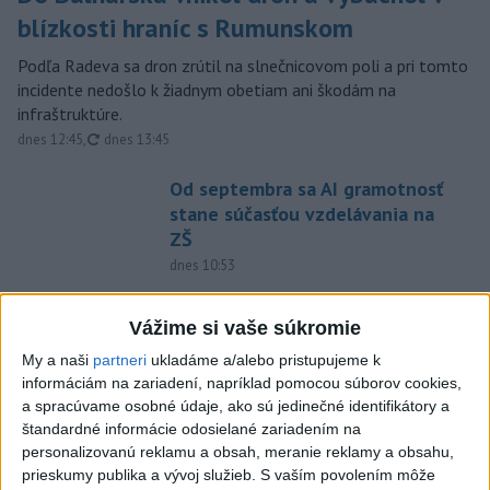
blízkosti hraníc s Rumunskom
Podľa Radeva sa dron zrútil na slnečnicovom poli a pri tomto
incidente nedošlo k žiadnym obetiam ani škodám na
infraštruktúre.
aktualizované
dnes 12:45
,
dnes 13:45
Od septembra sa AI gramotnosť
stane súčasťou vzdelávania na
ZŠ
dnes 10:53
Moskva tvrdí, že zasiahla závod
Vážime si vaše súkromie
ukrajinského výrobcu zbraní
Fire Point
My a naši
partneri
ukladáme a/alebo pristupujeme k
dnes 13:55
informáciám na zariadení, napríklad pomocou súborov cookies,
a spracúvame osobné údaje, ako sú jedinečné identifikátory a
Skončili ďalšie desiatky
štandardné informácie odosielané zariadením na
menších pôšt, samosprávam sa
personalizovanú reklamu a obsah, meranie reklamy a obsahu,
to nepáči
prieskumy publika a vývoj služieb.
S vaším povolením môže