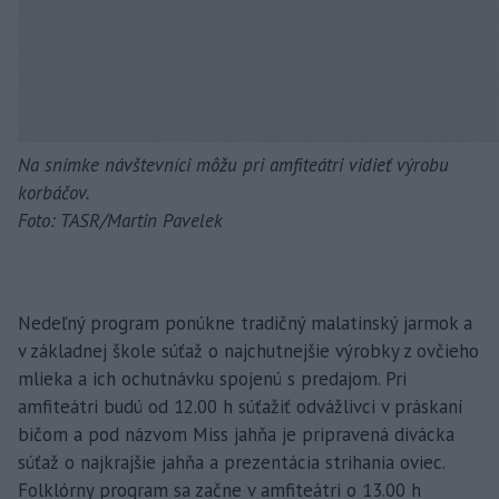
Na snímke návštevníci môžu pri amfiteátri vidieť výrobu
korbáčov.
Foto: TASR/Martin Pavelek
Nedeľný program ponúkne tradičný malatinský jarmok a
v základnej škole súťaž o najchutnejšie výrobky z ovčieho
mlieka a ich ochutnávku spojenú s predajom. Pri
amfiteátri budú od 12.00 h súťažiť odvážlivci v práskaní
bičom a pod názvom Miss jahňa je pripravená divácka
súťaž o najkrajšie jahňa a prezentácia strihania oviec.
Folklórny program sa začne v amfiteátri o 13.00 h