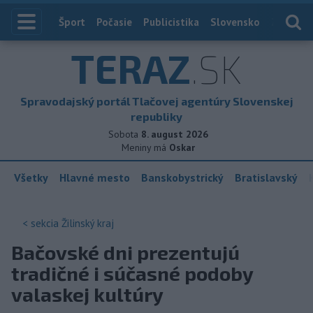
Index
Šport
Počasie
Publicistika
Slovensko
Zahranič
TERAZ
.SK
Spravodajský portál Tlačovej agentúry Slovenskej
republiky
Sobota
8. august 2026
Meniny má
Oskar
Všetky
Hlavné mesto
Banskobystrický
Bratislavský
< sekcia
Žilinský kraj
Bačovské dni prezentujú
tradičné i súčasné podoby
valaskej kultúry