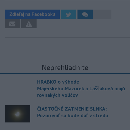
Zdieľaj na Facebooku
Neprehliadnite
HRABKO o výhode
Majerského:Mazurek a Laššáková majú
rovnakých voličov
ČIASTOČNÉ ZATMENIE SLNKA:
Pozorovať sa bude dať v stredu