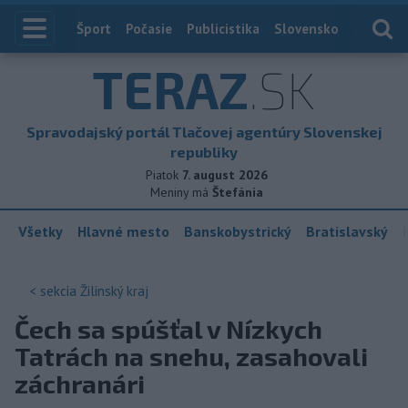
Index
Šport
Počasie
Publicistika
Slovensko
Zahranič
TERAZ
.SK
Spravodajský portál Tlačovej agentúry Slovenskej
republiky
Piatok
7. august 2026
Meniny má
Štefánia
Všetky
Hlavné mesto
Banskobystrický
Bratislavský
< sekcia
Žilinský kraj
Čech sa spúšťal v Nízkych
Tatrách na snehu, zasahovali
záchranári