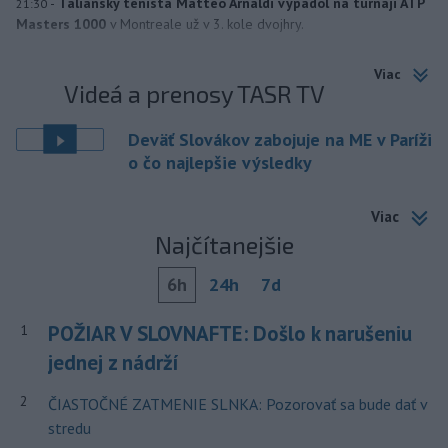
-
Taliansky tenista Matteo Arnaldi vypadol na turnaji ATP
21:30
Masters 1000
v Montreale už v 3. kole dvojhry.
Viac
Videá a prenosy TASR TV
Deväť Slovákov zabojuje na ME v Paríži
o čo najlepšie výsledky
Viac
Najčítanejšie
6h
24h
7d
POŽIAR V SLOVNAFTE: Došlo k narušeniu
1
jednej z nádrží
2
ČIASTOČNÉ ZATMENIE SLNKA: Pozorovať sa bude dať v
stredu