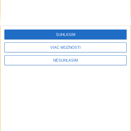
Baltské more bez prerušenia
Počasie
SÚHLASÍM
AKTUÁLNA PREDPOVEĎ POČASIA NA SEDEM DNÍ
VIAC MOŽNOSTÍ
NESÚHLASÍM
....
....