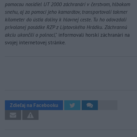
pomocou nosidiel UT 2000 záchranári v čerstvom, hlbokom
snehu, aj za pomoci jeho kamarátov, transportovali takmer
kilometer do ústia doliny k hlavnej ceste. Tu ho odovzdali
privolanej posádke RZP z Liptovského Hrádku. Záchrannú
akciu ukončili o polnoci,"
informovali horskí záchranári na
svojej internetovej stránke.
Zdieľaj na Facebooku