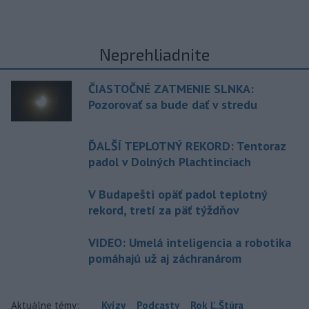
Neprehliadnite
ČIASTOČNÉ ZATMENIE SLNKA:
Pozorovať sa bude dať v stredu
ĎALŠÍ TEPLOTNÝ REKORD: Tentoraz
padol v Dolných Plachtinciach
V Budapešti opäť padol teplotný
rekord, tretí za päť týždňov
VIDEO: Umelá inteligencia a robotika
pomáhajú už aj záchranárom
Aktuálne témy:
Kvízy
Podcasty
Rok Ľ.Štúra