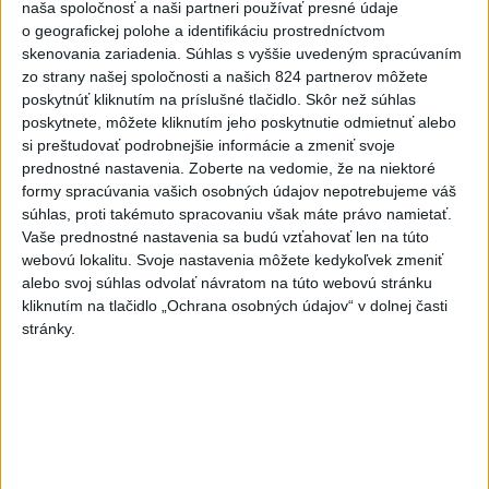
naša spoločnosť a naši partneri používať presné údaje
o geografickej polohe a identifikáciu prostredníctvom
skenovania zariadenia. Súhlas s vyššie uvedeným spracúvaním
Politika na sociálnych sieťach
zo strany našej spoločnosti a našich 824 partnerov môžete
poskytnúť kliknutím na príslušné tlačidlo. Skôr než súhlas
poskytnete, môžete kliknutím jeho poskytnutie odmietnuť alebo
Zobraziť viac
Info
si preštudovať podrobnejšie informácie a zmeniť svoje
prednostné nastavenia.
Zoberte na vedomie, že na niektoré
formy spracúvania vašich osobných údajov nepotrebujeme váš
Najnovšie videá
Najsledovanejšie videá
súhlas, proti takémuto spracovaniu však máte právo namietať.
Vaše prednostné nastavenia sa budú vzťahovať len na túto
webovú lokalitu. Svoje nastavenia môžete kedykoľvek zmeniť
Kontrolný deň na Spišskom hrade
alebo svoj súhlas odvolať návratom na túto webovú stránku
potvrdil výrazný pokrok...
kliknutím na tlačidlo „Ochrana osobných údajov“ v dolnej časti
dnes 18:09
|
Ministerstvo kultúry SR
|
10
zobrazení
stránky.
⁉️FICO, KDE STE⁉️ČO TIE VAŠE DRÍSTY
O BENZÍNE⁉️VŠETKÝCH...
dnes 17:02
|
Jakab Július
|
2542
zobrazení
Taraba: Rozvíjame všetky kúty
Slovenska