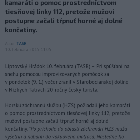
kamaráti o pomoc prostredníctvom
tiesňovej linky 112, pretože mužovi
postupne začali tŕpnuť horné aj dolné
končatiny.
Autor
TASR
10. februára 2015 11:05
Liptovský Hrádok 10. februára (TASR) – Pri spúšťaní na
snehu pomocou improvizovaných pomôcok sa
v pondelok (9. 1.) večer zranil v Starobocianskej doline
v Nízkych Tatrách 20-ročný český turista.
Horskú záchrannú službu (HZS) požiadali jeho kamaráti
o pomoc prostredníctvom tiesňovej linky 112, pretože
mužovi postupne začali tŕpnuť horné aj dolné
končatiny.
"Po príchode do oblasti záchranári HZS muža
vyšetrili a nabalili do vákuového matraca. Následne ho