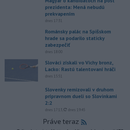
Magyar o kandidátoch na post
prezidenta: Mená nebudú
prekvapením
dnes 17:31
Románsky palác na Spišskom
hrade sa podarilo staticky
zabezpečiť
dnes 18:00
Slováci získali vo Vichy bronz,
Lacko: Rastú talentovaní hráči
dnes 15:51
Slovenky remizovali v druhom
prípravnom dueli so Slovinkami
2:2
aktualizované
dnes 17:13
,
dnes 19:45
Práve teraz