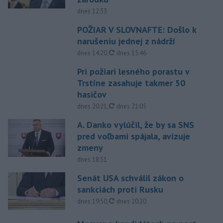
dnes 12:33
POŽIAR V SLOVNAFTE: Došlo k
narušeniu jednej z nádrží
aktualizované
dnes 14:20
,
dnes 15:46
Pri požiari lesného porastu v
Trstíne zasahuje takmer 50
hasičov
aktualizované
dnes 20:21
,
dnes 21:05
A. Danko vylúčil, že by sa SNS
pred voľbami spájala, avizuje
zmeny
dnes 18:51
Senát USA schválil zákon o
sankciách proti Rusku
aktualizované
dnes 19:50
,
dnes 20:20