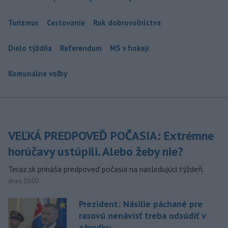
Turizmus
Cestovanie
Rok dobrovoľníctva
Dielo týždňa
Referendum
MS v hokeji
Komunálne voľby
VEĽKÁ PREDPOVEĎ POČASIA: Extrémne
horúčavy ustúpili. Alebo žeby nie?
Teraz.sk prináša predpoveď počasia na nasledujúci týždeň.
dnes 16:00
Prezident: Násilie páchané pre
rasovú nenávisť treba odsúdiť v
zárodku