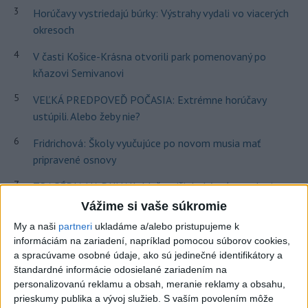
3
Horúčavy vystriedajú búrky: Výstrahy vydali vo viacerých
okresoch
4
V časti Košice-Krásna otvorili park pomenovaný po
kňazovi Semivanovi
5
VEĽKÁ PREDPOVEĎ POČASIA: Extrémne horúčavy
ustúpili. Alebo žeby nie?
6
Fridrichová: Školy vyučujúce po novom musia mať
pripravené osnovy
7
TRAGÉDIA NA DUNAJI: Muž sa išiel okúpať, z vody viac
nevyšiel
Vážime si vaše súkromie
My a naši
partneri
ukladáme a/alebo pristupujeme k
Najnovšie správy na Teraz.sk
informáciám na zariadení, napríklad pomocou súborov cookies,
a spracúvame osobné údaje, ako sú jedinečné identifikátory a
Vyhlásenia
štandardné informácie odosielané zariadením na
personalizovanú reklamu a obsah, meranie reklamy a obsahu,
Priame prenosy z Národnej rady SR
prieskumy publika a vývoj služieb.
S vaším povolením môže