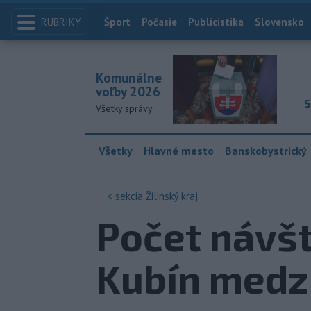
RUBRIKY
Index
Šport
Počasie
Publicistika
Slovensko
Komunálne
voľby 2026
S
Všetky správy
Všetky
Hlavné mesto
Banskobystrický
< sekcia
Žilinský kraj
Počet návšt
Kubín medzi