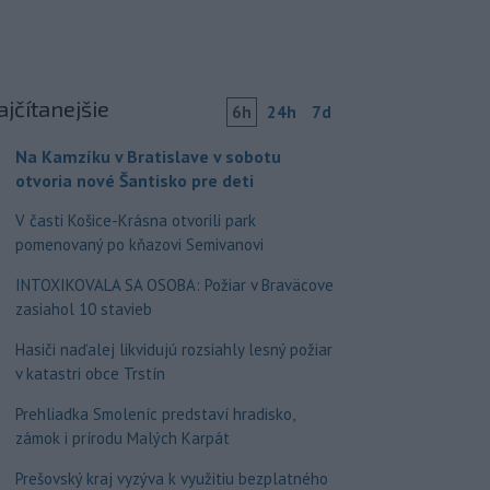
ajčítanejšie
6h
24h
7d
Na Kamzíku v Bratislave v sobotu
otvoria nové Šantisko pre deti
V časti Košice-Krásna otvorili park
pomenovaný po kňazovi Semivanovi
INTOXIKOVALA SA OSOBA: Požiar v Braväcove
zasiahol 10 stavieb
Hasiči naďalej likvidujú rozsiahly lesný požiar
v katastri obce Trstín
Prehliadka Smoleníc predstaví hradisko,
zámok i prírodu Malých Karpát
Prešovský kraj vyzýva k využitiu bezplatného