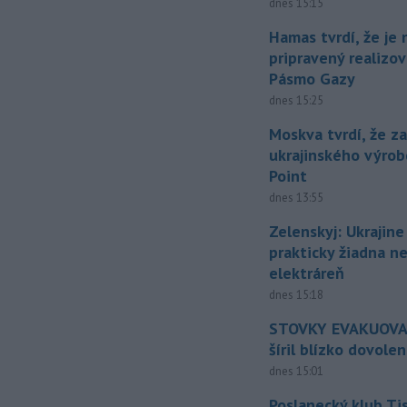
dnes 15:15
Hamas tvrdí, že je 
pripravený realizov
Pásmo Gazy
dnes 15:25
Moskva tvrdí, že z
ukrajinského výrob
Point
dnes 13:55
Zelenskyj: Ukrajin
prakticky žiadna 
elektráreň
dnes 15:18
STOVKY EVAKUOVAN
šíril blízko dovole
dnes 15:01
Poslanecký klub Ti