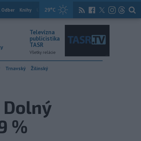
29
°C
 Odber
Knihy
Útulkovo
Magazín
News Now
Archív
TASR
Televízna
publicistika
TASR
ky
Všetky relácie
y
Trnavský
Žilinský
 Dolný
,9 %