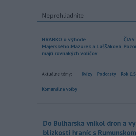
Neprehliadnite
HRABKO o výhode
ČIAS
Majerského:Mazurek a Laššáková
Pozor
majú rovnakých voličov
Aktuálne témy:
Kvízy
Podcasty
Rok Ľ.Š
Komunálne voľby
Do Bulharska vnikol dron a vy
blízkosti hraníc s Rumunsko