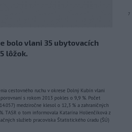
7
 bolo vlani 35 ubytovacích
5 lôžok.
enia cestovného ruchu v okrese Dolný Kubín vlani
v porovnaní s rokom 2013 pokles o 9,9 %. Počet
4.057) medziročne klesol o 12,3 % a zahraničných
%. TASR o tom informovala Katarína Holienčíková z
mačných služieb pracoviska Štatistického úradu (ŠÚ)