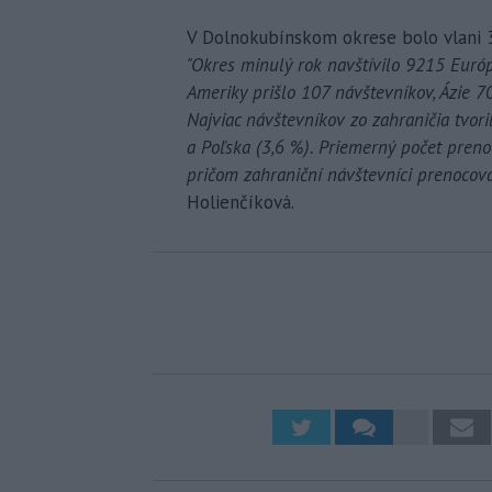
V Dolnokubínskom okrese bolo vlani 3
"Okres minulý rok navštívilo 9215 Euró
Ameriky prišlo 107 návštevníkov, Ázie 70
Najviac návštevníkov zo zahraničia tvori
a Poľska (3,6 %). Priemerný počet preno
pričom zahraniční návštevníci prenocoval
Holienčíková.