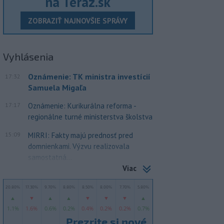
na Teraz.sk
ZOBRAZIŤ NAJNOVŠIE SPRÁVY
Vyhlásenia
Oznámenie: TK ministra investícií
17:32
Samuela Migaľa
17:17
Oznámenie: Kurikurálna reforma -
regionálne turné ministerstva školstva
15:09
MIRRI: Fakty majú prednosť pred
domnienkami. Výzvu realizovala
samostatná...
Viac