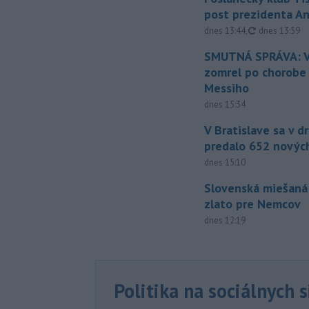
post prezidenta A
aktualizovan
dnes 13:44
,
dnes 13:59
SMUTNÁ SPRÁVA: V
zomrel po chorobe
Messiho
dnes 15:34
V Bratislave sa v 
predalo 652 novýc
dnes 15:10
Slovenská miešaná
zlato pre Nemcov
dnes 12:19
Politika na sociálnych 