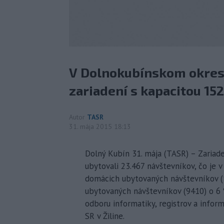
V Dolnokubínskom okrese
zariadení s kapacitou 152
Autor
TASR
31. mája 2015 18:13
Dolný Kubín 31. mája (TASR) – Zariad
ubytovali 23.467 návštevníkov, čo je 
domácich ubytovaných návštevníkov (1
ubytovaných návštevníkov (9410) o 6 
odboru informatiky, registrov a infor
SR v Žiline.