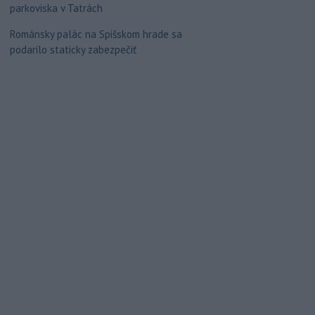
parkoviska v Tatrách
Románsky palác na Spišskom hrade sa
podarilo staticky zabezpečiť