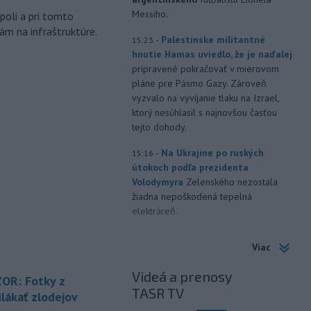
Messiho.
poli a pri tomto
ám na infraštruktúre.
-
Palestínske militantné
15:23
hnutie Hamas uviedlo, že je naďalej
pripravené pokračovať v mierovom
pláne pre Pásmo Gazy. Zároveň
vyzvalo na vyvíjanie tlaku na Izrael,
ktorý nesúhlasil s najnovšou časťou
tejto dohody.
-
Na Ukrajine po ruských
15:16
útokoch podľa prezidenta
Volodymyra
Zelenského nezostala
žiadna nepoškodená tepelná
elektráreň.
-
Polícia varuje pred
15:12
Viac
zverejňovaním fotiek z dovoleniek.
Opatrnosť na sociálnych sieťach je
Videá a prenosy
OR: Fotky z
podľa nej rovnako dôležitá ako
TASR TV
zabezpečenie domu či bytu.
lákať zlodejov