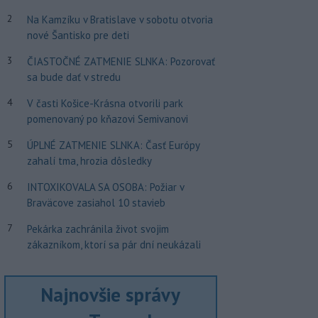
2
Na Kamzíku v Bratislave v sobotu otvoria
nové Šantisko pre deti
3
ČIASTOČNÉ ZATMENIE SLNKA: Pozorovať
sa bude dať v stredu
4
V časti Košice-Krásna otvorili park
pomenovaný po kňazovi Semivanovi
5
ÚPLNÉ ZATMENIE SLNKA: Časť Európy
zahalí tma, hrozia dôsledky
6
INTOXIKOVALA SA OSOBA: Požiar v
Braväcove zasiahol 10 stavieb
7
Pekárka zachránila život svojim
zákazníkom, ktorí sa pár dní neukázali
Najnovšie správy