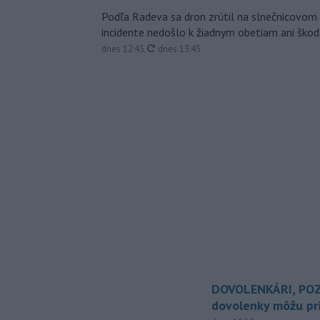
Podľa Radeva sa dron zrútil na slnečnicovom 
incidente nedošlo k žiadnym obetiam ani škod
aktualizované
dnes 12:45
,
dnes 13:45
DOVOLENKÁRI, POZ
dovolenky môžu pri