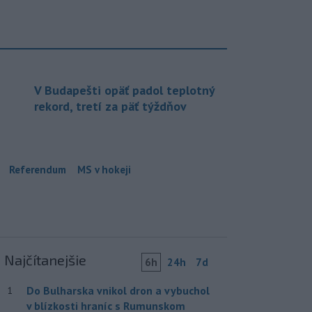
V Budapešti opäť padol teplotný
rekord, tretí za päť týždňov
Referendum
MS v hokeji
Najčítanejšie
6h
24h
7d
Do Bulharska vnikol dron a vybuchol
1
v blízkosti hraníc s Rumunskom