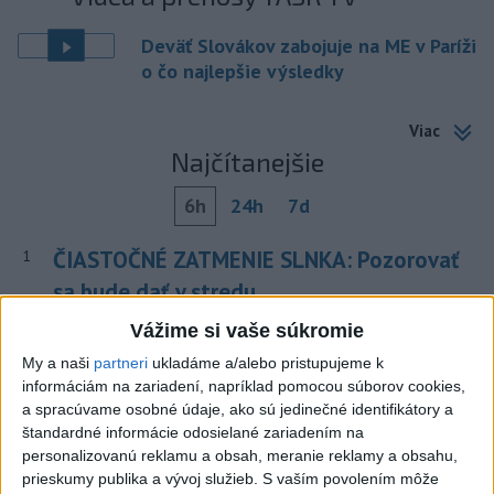
Deväť Slovákov zabojuje na ME v Paríži
o čo najlepšie výsledky
Viac
Najčítanejšie
6h
24h
7d
ČIASTOČNÉ ZATMENIE SLNKA: Pozorovať
1
sa bude dať v stredu
Vážime si vaše súkromie
2
V časti Košice-Krásna otvorili park pomenovaný po
kňazovi Semivanovi
My a naši
partneri
ukladáme a/alebo pristupujeme k
informáciám na zariadení, napríklad pomocou súborov cookies,
3
POŽIAR V SLOVNAFTE: Došlo k narušeniu jednej z nádrží
a spracúvame osobné údaje, ako sú jedinečné identifikátory a
štandardné informácie odosielané zariadením na
4
Pri požiari lesného porastu v Trstíne zasahuje takmer 50
personalizovanú reklamu a obsah, meranie reklamy a obsahu,
hasičov
prieskumy publika a vývoj služieb.
S vaším povolením môže