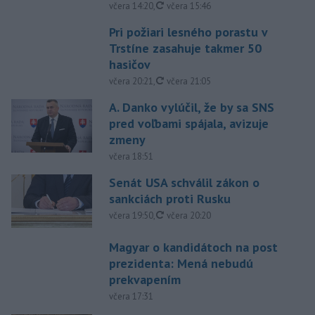
aktualizované
včera 14:20
,
včera 15:46
Pri požiari lesného porastu v
Trstíne zasahuje takmer 50
hasičov
aktualizované
včera 20:21
,
včera 21:05
A. Danko vylúčil, že by sa SNS
pred voľbami spájala, avizuje
zmeny
včera 18:51
Senát USA schválil zákon o
sankciách proti Rusku
aktualizované
včera 19:50
,
včera 20:20
Magyar o kandidátoch na post
prezidenta: Mená nebudú
prekvapením
včera 17:31