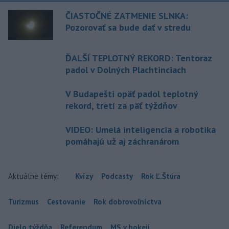
ČIASTOČNÉ ZATMENIE SLNKA:
Pozorovať sa bude dať v stredu
ĎALŠÍ TEPLOTNÝ REKORD: Tentoraz
padol v Dolných Plachtinciach
V Budapešti opäť padol teplotný
rekord, tretí za päť týždňov
VIDEO: Umelá inteligencia a robotika
pomáhajú už aj záchranárom
Aktuálne témy:
Kvízy
Podcasty
Rok Ľ.Štúra
Turizmus
Cestovanie
Rok dobrovoľníctva
Dielo týždňa
Referendum
MS v hokeji