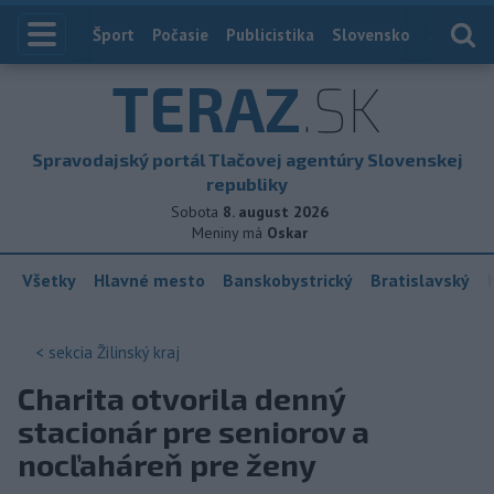
Index
Šport
Počasie
Publicistika
Slovensko
Zahranič
TERAZ
.SK
Spravodajský portál Tlačovej agentúry Slovenskej
republiky
Sobota
8. august 2026
Meniny má
Oskar
Všetky
Hlavné mesto
Banskobystrický
Bratislavský
< sekcia
Žilinský kraj
Charita otvorila denný
stacionár pre seniorov a
nocľaháreň pre ženy