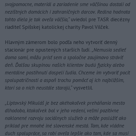
svojpomocne, materiál a zariadenie sme väčšinou dostali od
nezištných domácich i zahraničných darcov. Reálna hodnota
tohto diela je tak oveľa väčšia,“
uviedol pre TASR diecézny
riaditeľ Spišskej katolíckej charity Pavol Vilček.
Hlavným zámerom bolo podľa neho vytvoriť denný
stacionár pre opustených starších ľudí.
„Nemusia sedieť
doma sami, môžu prísť sem a spoločne zaujímavo stráviť
deň. Ďalšou skupinou našich klientov budú fyzicky alebo
mentálne postihnutí dospelí ľudia. Chceme im vytvoriť pocit
spolupatričnosti a aspoň trochu pomôcť aj ich najbližším,
ktorí sa o nich neustále starajú,“
vysvetlil.
„Liptovský Mikuláš je bez akéhokoľvek preháňania mesto
dlhodobo, ktokoľvek bol v jeho vedení, veľmi pozitívne
naklonené rozvoju sociálnych služieb a môže poslúžiť ako
príklad pre mnohé iné slovenské mestá. Tam, kde vládne
duch spolupráce, sa robí oveľa lepšie ako tam, kde sa musí