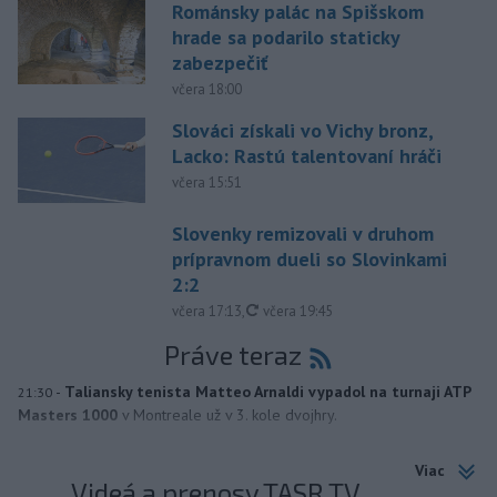
Románsky palác na Spišskom
hrade sa podarilo staticky
zabezpečiť
včera 18:00
Slováci získali vo Vichy bronz,
Lacko: Rastú talentovaní hráči
včera 15:51
Slovenky remizovali v druhom
prípravnom dueli so Slovinkami
2:2
aktualizované
včera 17:13
,
včera 19:45
Práve teraz
-
Taliansky tenista Matteo Arnaldi vypadol na turnaji ATP
21:30
Masters 1000
v Montreale už v 3. kole dvojhry.
Viac
Videá a prenosy TASR TV