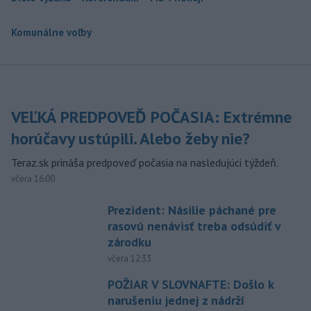
Komunálne voľby
VEĽKÁ PREDPOVEĎ POČASIA: Extrémne
horúčavy ustúpili. Alebo žeby nie?
Teraz.sk prináša predpoveď počasia na nasledujúci týždeň.
včera 16:00
Prezident: Násilie páchané pre
rasovú nenávisť treba odsúdiť v
zárodku
včera 12:33
POŽIAR V SLOVNAFTE: Došlo k
narušeniu jednej z nádrží