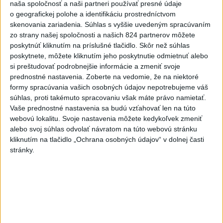
naša spoločnosť a naši partneri používať presné údaje
5
o geografickej polohe a identifikáciu prostredníctvom
VEĽKÁ PREDPOVEĎ POČASIA: Extrémne horúčavy
skenovania zariadenia. Súhlas s vyššie uvedeným spracúvaním
ustúpili. Alebo žeby nie?
zo strany našej spoločnosti a našich 824 partnerov môžete
6
poskytnúť kliknutím na príslušné tlačidlo. Skôr než súhlas
ÚPLNÉ ZATMENIE SLNKA: Časť Európy zahalí tma,
poskytnete, môžete kliknutím jeho poskytnutie odmietnuť alebo
hrozia dôsledky
si preštudovať podrobnejšie informácie a zmeniť svoje
7
prednostné nastavenia.
Zoberte na vedomie, že na niektoré
TRAGÉDIA NA DUNAJI: Muž sa išiel okúpať, z vody viac
formy spracúvania vašich osobných údajov nepotrebujeme váš
nevyšiel
súhlas, proti takémuto spracovaniu však máte právo namietať.
Vaše prednostné nastavenia sa budú vzťahovať len na túto
Najnovšie správy na Teraz.sk
webovú lokalitu. Svoje nastavenia môžete kedykoľvek zmeniť
alebo svoj súhlas odvolať návratom na túto webovú stránku
Vyhlásenia
kliknutím na tlačidlo „Ochrana osobných údajov“ v dolnej časti
stránky.
Priame prenosy z Národnej rady SR
Politika na sociálnych sieťach