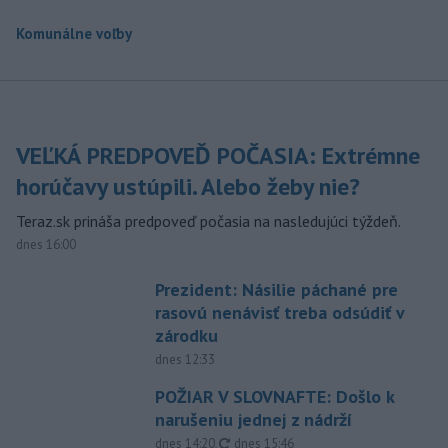
Komunálne voľby
VEĽKÁ PREDPOVEĎ POČASIA: Extrémne
horúčavy ustúpili. Alebo žeby nie?
Teraz.sk prináša predpoveď počasia na nasledujúci týždeň.
dnes 16:00
Prezident: Násilie páchané pre
rasovú nenávisť treba odsúdiť v
zárodku
dnes 12:33
POŽIAR V SLOVNAFTE: Došlo k
narušeniu jednej z nádrží
aktualizované
dnes 14:20
,
dnes 15:46