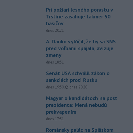
Pri požiari lesného porastu v
Trstíne zasahuje takmer 50
hasičov
dnes 20:21
A. Danko vylúčil, že by sa SNS
pred voľbami spájala, avizuje
zmeny
dnes 18:51
Senát USA schválil zákon o
sankciách proti Rusku
aktualizované
dnes 19:50
,
dnes 20:20
Magyar o kandidátoch na post
prezidenta: Mená nebudú
prekvapením
dnes 17:31
Románsky palác na Spišskom