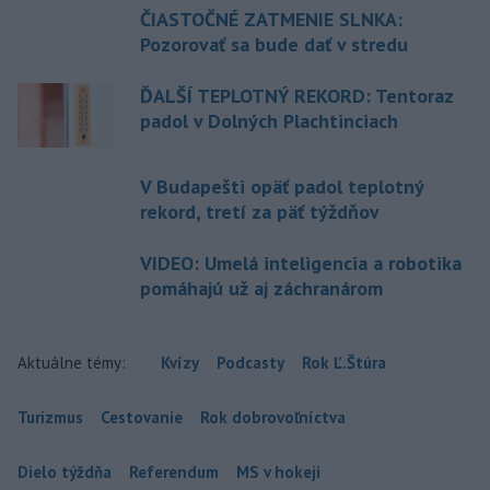
ČIASTOČNÉ ZATMENIE SLNKA:
Pozorovať sa bude dať v stredu
ĎALŠÍ TEPLOTNÝ REKORD: Tentoraz
padol v Dolných Plachtinciach
V Budapešti opäť padol teplotný
rekord, tretí za päť týždňov
VIDEO: Umelá inteligencia a robotika
pomáhajú už aj záchranárom
Aktuálne témy:
Kvízy
Podcasty
Rok Ľ.Štúra
Turizmus
Cestovanie
Rok dobrovoľníctva
Dielo týždňa
Referendum
MS v hokeji