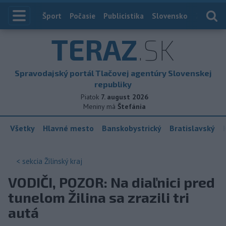
Index
Šport
Počasie
Publicistika
Slovensko
Zahranič
TERAZ
.SK
Spravodajský portál Tlačovej agentúry Slovenskej
republiky
Piatok
7. august 2026
Meniny má
Štefánia
Všetky
Hlavné mesto
Banskobystrický
Bratislavský
< sekcia
Žilinský kraj
VODIČI, POZOR: Na diaľnici pred
tunelom Žilina sa zrazili tri
autá