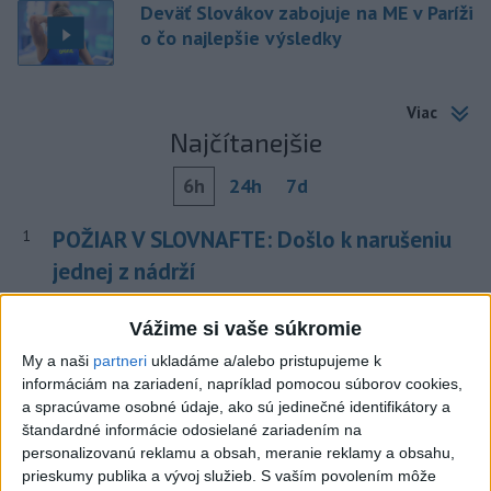
Deväť Slovákov zabojuje na ME v Paríži
o čo najlepšie výsledky
Viac
Najčítanejšie
6h
24h
7d
POŽIAR V SLOVNAFTE: Došlo k narušeniu
1
jednej z nádrží
2
Horúčavy vystriedajú búrky: Výstrahy vydali vo viacerých
Vážime si vaše súkromie
okresoch
My a naši
partneri
ukladáme a/alebo pristupujeme k
3
informáciám na zariadení, napríklad pomocou súborov cookies,
ČIASTOČNÉ ZATMENIE SLNKA: Pozorovať sa bude dať v
a spracúvame osobné údaje, ako sú jedinečné identifikátory a
stredu
štandardné informácie odosielané zariadením na
4
personalizovanú reklamu a obsah, meranie reklamy a obsahu,
V časti Košice-Krásna otvorili park pomenovaný po
prieskumy publika a vývoj služieb.
S vaším povolením môže
kňazovi Semivanovi