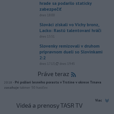
hrade sa podarilo staticky
zabezpečiť
dnes 18:00
Slováci získali vo Vichy bronz,
Lacko: Rastú talentovaní hráči
dnes 15:51
Slovenky remizovali v druhom
prípravnom dueli so Slovinkami
2:2
aktualizované
dnes 17:13
,
dnes 19:45
Práve teraz
-
Pri požiari lesného porastu v Trstíne v okrese Trnava
20:18
zasahuje
takmer 50 hasičov.
Viac
Videá a prenosy TASR TV