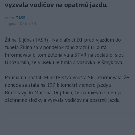
vyzvala vodičov na opatrnú jazdu.
Autor
TASR
1. júna 2026 9:34
Žilina 1. júna (TASR) - Na diaľnici D1 pred vjazdom do
tunela Žilina sa v pondelok ráno zrazili tri autá.
Informovala o tom Zelená vlna STVR na sociálnej sieti.
Upozornila, že v úseku je hmla a vozovka je šmykľavá.
Polícia na portáli Ministerstva vnútra SR informovala, že
nehoda sa stala na 197. kilometri v smere jazdy z
Bratislavy do Martina. Doplnila, že na miesto smerujú
záchranné zložky a vyzvala vodičov na opatrnú jazdu.