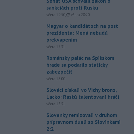
Senát USA schválil zákon o
sankciách proti Rusku
aktualizované
včera 19:50
,
včera 20:20
Magyar o kandidátoch na post
prezidenta: Mená nebudú
prekvapením
včera 17:31
Románsky palác na Spišskom
hrade sa podarilo staticky
zabezpečiť
včera 18:00
Slováci získali vo Vichy bronz,
Lacko: Rastú talentovaní hráči
včera 15:51
Slovenky remizovali v druhom
prípravnom dueli so Slovinkami
2:2