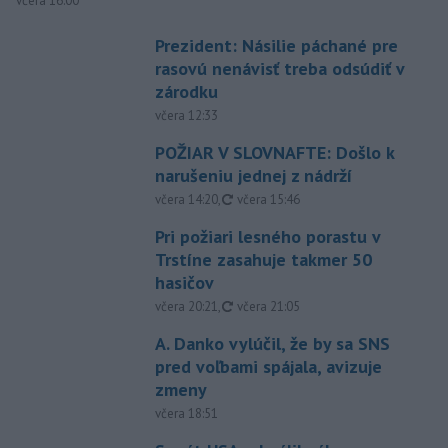
včera 16:00
Prezident: Násilie páchané pre
rasovú nenávisť treba odsúdiť v
zárodku
včera 12:33
POŽIAR V SLOVNAFTE: Došlo k
narušeniu jednej z nádrží
aktualizované
včera 14:20
,
včera 15:46
Pri požiari lesného porastu v
Trstíne zasahuje takmer 50
hasičov
aktualizované
včera 20:21
,
včera 21:05
A. Danko vylúčil, že by sa SNS
pred voľbami spájala, avizuje
zmeny
včera 18:51