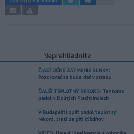
Zdieľaj na Facebooku
Neprehliadnite
ČIASTOČNÉ ZATMENIE SLNKA:
Pozorovať sa bude dať v stredu
ĎALŠÍ TEPLOTNÝ REKORD: Tentoraz
padol v Dolných Plachtinciach
V Budapešti opäť padol teplotný
rekord, tretí za päť týždňov
VIDEO: Umelá inteligencia a robotika