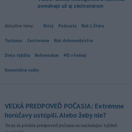
pomáhajú už aj záchranárom
Aktuálne témy:
Kvízy
Podcasty
Rok Ľ.Štúra
Turizmus
Cestovanie
Rok dobrovoľníctva
Dielo týždňa
Referendum
MS v hokeji
Komunálne voľby
VEĽKÁ PREDPOVEĎ POČASIA: Extrémne
horúčavy ustúpili. Alebo žeby nie?
Teraz.sk prináša predpoveď počasia na nasledujúci týždeň.