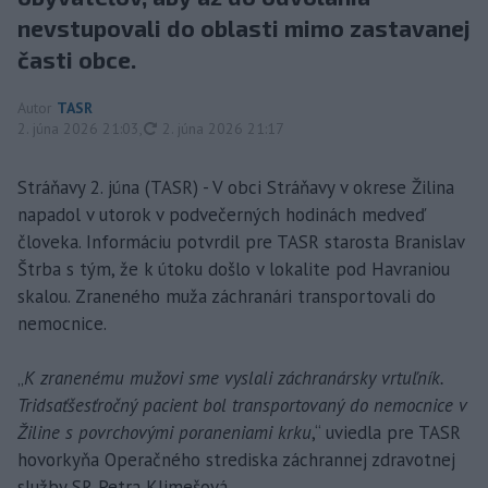
nevstupovali do oblasti mimo zastavanej
časti obce.
Autor
TASR
aktualizované
2. júna 2026 21:03
,
2. júna 2026 21:17
Stráňavy 2. júna (TASR) - V obci Stráňavy v okrese Žilina
napadol v utorok v podvečerných hodinách medveď
človeka. Informáciu potvrdil pre TASR starosta Branislav
Štrba s tým, že k útoku došlo v lokalite pod Havraniou
skalou. Zraneného muža záchranári transportovali do
nemocnice.
„
K zranenému mužovi sme vyslali záchranársky vrtuľník.
Tridsaťšesťročný pacient bol transportovaný do nemocnice v
Žiline s povrchovými poraneniami krku
,“ uviedla pre TASR
hovorkyňa Operačného strediska záchrannej zdravotnej
služby SR Petra Klimešová.