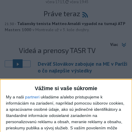
aktualizované
včera 17:13
,
včera 19:45
Práve teraz
-
Taliansky tenista Matteo Arnaldi vypadol na turnaji ATP
21:30
Masters 1000
v Montreale už v 3. kole dvojhry.
Viac
Videá a prenosy TASR TV
Deväť Slovákov zabojuje na ME v Paríži
o čo najlepšie výsledky
Viac
Vážime si vaše súkromie
Najčítanejšie
My a naši
partneri
ukladáme a/alebo pristupujeme k
informáciám na zariadení, napríklad pomocou súborov cookies,
6h
24h
7d
a spracúvame osobné údaje, ako sú jedinečné identifikátory a
štandardné informácie odosielané zariadením na
ČIASTOČNÉ ZATMENIE SLNKA: Pozorovať
1
personalizovanú reklamu a obsah, meranie reklamy a obsahu,
sa bude dať v stredu
prieskumy publika a vývoj služieb.
S vaším povolením môže