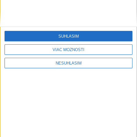
SÚHLASÍM
VIAC MOŽNOSTÍ
NESÚHLASÍM
....