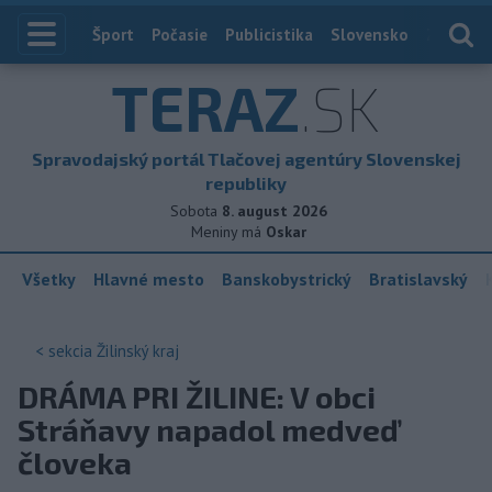
Index
Šport
Počasie
Publicistika
Slovensko
Zahranič
TERAZ
.SK
Spravodajský portál Tlačovej agentúry Slovenskej
republiky
Sobota
8. august 2026
Meniny má
Oskar
Všetky
Hlavné mesto
Banskobystrický
Bratislavský
< sekcia
Žilinský kraj
DRÁMA PRI ŽILINE: V obci
Stráňavy napadol medveď
človeka