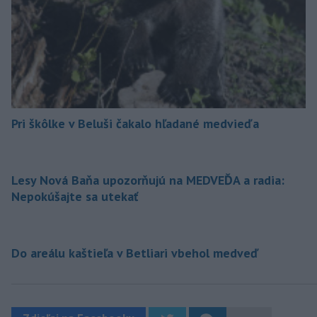
Pri škôlke v Beluši čakalo hľadané medvieďa
Lesy Nová Baňa upozorňujú na MEDVEĎA a radia:
Nepokúšajte sa utekať
Do areálu kaštieľa v Betliari vbehol medveď