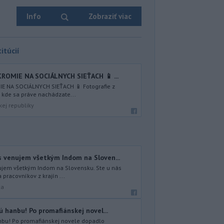
Info
Zobraziť viac
itúcií
KROMIE NA SOCIÁLNYCH SIEŤACH 📱 ...
IE NA SOCIÁLNYCH SIEŤACH 📱 Fotografie z
, kde sa práve nachádzate...
kej republiky
s venujem všetkým Indom na Sloven...
ujem všetkým Indom na Slovensku. Ste u nás
 pracovníkov z krajín ...
ca
ú hanbu! Po promafiánskej novel...
anbu! Po promafiánskej novele dopadlo