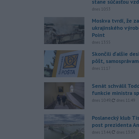
stane súčasťou vzd
dnes 10:53
Moskva tvrdí, že z
ukrajinského výrob
Point
dnes 13:55
Skončili ďalšie de
pôšt, samosprávam
dnes 11:17
Senát schválil Tod
funkcie ministra sp
aktualizovan
dnes 10:49
,
dnes 11:49
Poslanecký klub Ti
post prezidenta A
aktualizovan
dnes 13:44
,
dnes 13:59