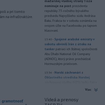
maďarskej vládnej strany Tisza
m
nominuje na post
prezidenta
republiky 73-ročného bývalého
poli a pri tomto
predsedu Najvyššieho súdu Andrása
ám na infraštruktúre.
Baku. Frakcia to v sobotu oznámila na
svojom účte na Facebooku po tajnom
hlasovaní.
-
Spojené arabské emiráty v
13:40
sobotu obvinili Irán z útoku na
tanker
patriaci ich štátnej spoločnosti
Abu Dhabi National Oil Company
(ADNOC), ktorý práve prechádzal
Hormuzským prielivom.
-
Horskí záchranári z
13:34
Oblastného strediska Horskej
záchrannej služby
(HZS) Veľká Fatra
pomáhali v sobotu dopoludnia 39-
Viac
ročnej turistke v Rybovskom sedle.
Zranila si členok.
Videá a prenosy
I gramotnosť