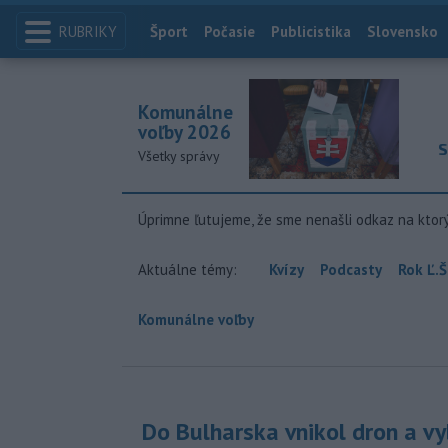
RUBRIKY
Index
Šport
Počasie
Publicistika
Slovensko
Komunálne
voľby 2026
S
Všetky správy
Úprimne ľutujeme, že sme nenašli odkaz na ktor
Aktuálne témy:
Kvízy
Podcasty
Rok Ľ.Š
Komunálne voľby
Do Bulharska vnikol dron a vy