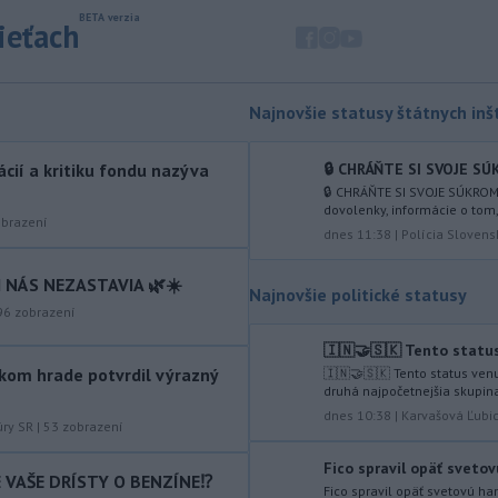
chýbajú pracovníci s konkrétnymi
zručnosťami
pričom digitalizácia,
sieťach
automatizácia a AI menia obsah
tradičných pozícií a vytvárajú nové
profesie. Účinným riešením na
Najnovšie statusy štátnych inšt
prepojenie potrieb trhu práce s
pracovnou silou môže byť
rekvalifikácia.
🔒 CHRÁŇTE SI SVOJE SÚ
tácií a kritiku fondu nazýva
🔒 CHRÁŇTE SI SVOJE SÚKROM
-
Úrady v tomto roku doposiaľ
09:09
dovolenky, informácie o tom
brazení
potvrdili 241 prípadov nákazy
dnes 11:38
|
Polícia Slovens
západonílskou horúčkou po celej
Európe. Uvádza to týždenná správa,
 NÁS NEZASTAVIA 🌿☀️
Najnovšie politické statusy
ktorú v piatok zverejnilo Európske
96
zobrazení
centrum pre prevenciu a kontrolu
chorôb (ECDC).241 prípadov nákazy
🇮🇳🤝🇸🇰 Tento statu
západonílskou
kom hrade potvrdil výrazný
🇮🇳🤝🇸🇰 Tento status ven
druhá najpočetnejšia skupina
-
Nemecká polícia v piatok
07:42
dnes 10:38
|
Karvašová Ľubi
úry SR
|
53
zobrazení
uviedla, že rozhodnutie pekárky,
ktorá sa
vybrala navštíviť svojich
Fico spravil opäť svetov
dvoch stálych zákazníkov - starší
IE VAŠE DRÍSTY O BENZÍNE⁉️
Fico spravil opäť svetovú h