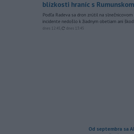
blízkosti hraníc s Rumunsko
Podľa Radeva sa dron zrútil na slnečnicovom 
incidente nedošlo k žiadnym obetiam ani škod
aktualizované
dnes 12:45
,
dnes 13:45
Od septembra sa A