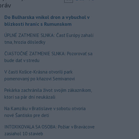
práv
Do Bulharska vnikol dron a vybuchol v
blízkosti hraníc s Rumunskom
ÚPLNÉ ZATMENIE SLNKA: Časť Európy zahalí
tma, hrozia dôsledky
ČIASTOČNÉ ZATMENIE SLNKA: Pozorovať sa
bude dať v stredu
V časti Košice-Krásna otvorili park
pomenovaný po kňazovi Semivanovi
Pekárka zachránila život svojim zákazníkom,
ktorí sa pár dní neukázali
Na Kamzíku v Bratislave v sobotu otvoria
nové Šantisko pre deti
INTOXIKOVALA SA OSOBA: Požiar v Braväcove
zasiahol 10 stavieb