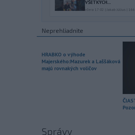
VŠETKÝCH...
včera 17:02
|
Jakab Július
|
166
Neprehliadnite
HRABKO o výhode
Majerského:Mazurek a Laššáková
majú rovnakých voličov
ČIAS
Pozor
Správy