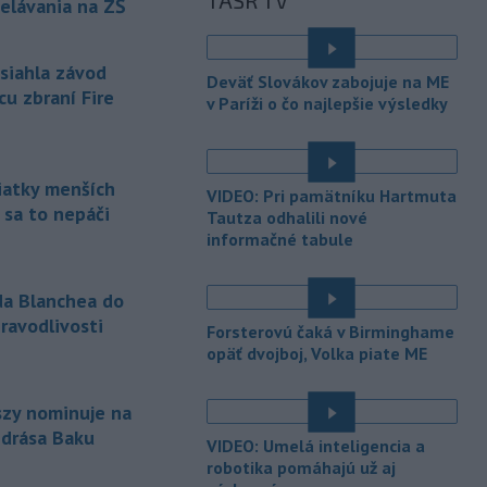
TASR TV
-
Polícia v piatok (7. 8.)
elávania na ZŠ
12:36
vypátrala dvoch 17-ročných
mladíkov, ktorí sú
podozriví z útoku
asiahla závod
na taxikára v Seredi. Muž pri incidente
Deväť Slovákov zabojuje na ME
utrpel vážne zranenia a skončil v
cu zbraní Fire
v Paríži o čo najlepšie výsledky
trnavskej nemocnici.
-
V niektorých okresoch na
11:19
západnom Slovensku platia v
siatky menších
VIDEO: Pri pamätníku Hartmuta
sobotu popoludní
výstrahy prvého
 sa to nepáči
Tautza odhalili nové
stupňa pred vysokými teplotami.
informačné tabule
Slovenský hydrometeorologický ústav
(SHMÚ) o tom informuje na webe.
da Blanchea do
-
Slovenská pošta pokračuje v
11:13
ravodlivosti
Forsterovú čaká v Birminghame
zatváraní pobočiek prevažne v
é
opäť dvojboj, Volka piate ME
malých
obciach. Od začiatku roka
trvalo ukončilo prevádzku 41
nepovinných prevádzok, ktoré
szy nominuje na
fungovali nad rámec poštovej licencie.
ndrása Baku
VIDEO: Umelá inteligencia a
é
-
Nepálski záchranári
robotika pomáhajú už aj
10:58