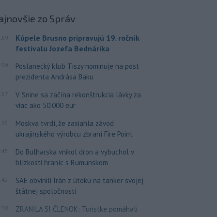
ajnovšie
zo Správ
Kúpele Brusno pripravujú 19. ročník
:59
festivalu Jozefa Bednárika
:59
Poslanecký klub Tiszy nominuje na post
prezidenta Andrása Baku
:57
V Snine sa začína rekonštrukcia lávky za
viac ako 50.000 eur
:55
Moskva tvrdí, že zasiahla závod
ukrajinského výrobcu zbraní Fire Point
:45
Do Bulharska vnikol dron a vybuchol v
blízkosti hraníc s Rumunskom
:42
SAE obvinili Irán z útoku na tanker svojej
štátnej spoločnosti
:38
ZRANILA SI ČLENOK: Turistke pomáhali