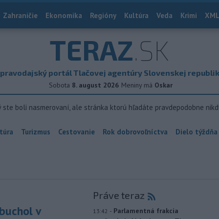
Zahraničie
Ekonomika
Regióny
Kultúra
Veda
Krimi
XML
TERAZ
.SK
pravodajský portál Tlačovej agentúry Slovenskej republi
Sobota
8. august 2026
Meniny má
Oskar
ý ste boli nasmerovaní, ale stránka ktorú hľadáte pravdepodobne nikd
túra
Turizmus
Cestovanie
Rok dobrovoľníctva
Dielo týždňa
Práve teraz
buchol v
-
Parlamentná frakcia
13:42