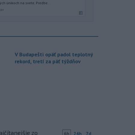
ých únikoch na svete. Predbe...
lav
V Budapešti opäť padol teplotný
rekord, tretí za päť týždňov
jčítanejšie zo
6h
24h
7d