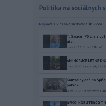
Politika na sociálnych 
Najnovšie videá
Najsledovanejšie videá
T. Gašpar: PS žije z do
úto...
dnes 11:57
|
Smer - SSD
|
65
zo
ANI HORÚCE LETNÉ DNI
dnes 06:00
|
Úrad vlády SR
|
3
Kontrolný deň na Spišs
pokrok...
včera 18:09
|
Ministerstvo kult
⁉️FICO, KDE STE⁉️ČO T