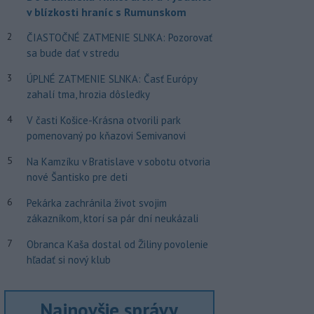
v blízkosti hraníc s Rumunskom
2
ČIASTOČNÉ ZATMENIE SLNKA: Pozorovať
sa bude dať v stredu
3
ÚPLNÉ ZATMENIE SLNKA: Časť Európy
zahalí tma, hrozia dôsledky
4
V časti Košice-Krásna otvorili park
pomenovaný po kňazovi Semivanovi
5
Na Kamzíku v Bratislave v sobotu otvoria
nové Šantisko pre deti
6
Pekárka zachránila život svojim
zákazníkom, ktorí sa pár dní neukázali
7
Obranca Kaša dostal od Žiliny povolenie
hľadať si nový klub
Najnovšie správy