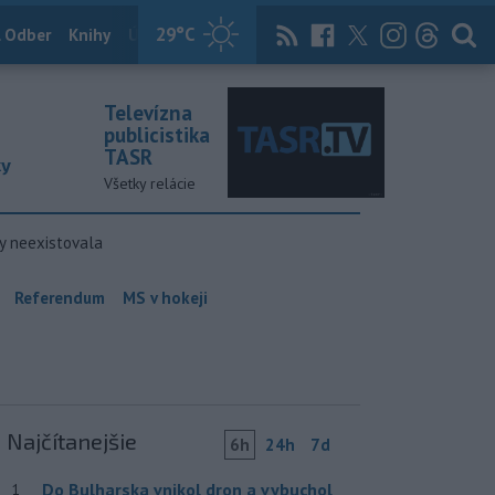
29
°C
 Odber
Knihy
Útulkovo
Magazín
News Now
Archív
TASR
Televízna
publicistika
TASR
ky
Všetky relácie
y neexistovala
Referendum
MS v hokeji
Najčítanejšie
6h
24h
7d
Do Bulharska vnikol dron a vybuchol
1