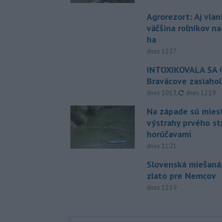
Agrorezort: Aj vlan
väčšina roľníkov n
ha
dnes 12:27
INTOXIKOVALA SA O
Braväcove zasiahol
aktualizovan
dnes 10:13
,
dnes 12:19
Na západe sú mies
výstrahy prvého s
horúčavami
dnes 11:21
Slovenská miešaná
zlato pre Nemcov
dnes 12:19