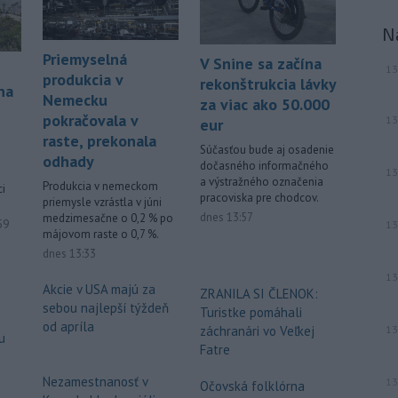
-
Slovenská polícia prispela k
16:08
objasneniu prípadu prevádzačstva,
N
ktorý sa podarilo ukončiť
Priemyselná
V Snine sa začína
právoplatným odsúdením páchateľa v
13
produkcia v
rekonštrukcia lávky
Maďarsku.
na
Nemecku
za viac ako 50.000
pokračovala v
13
Viac >
eur
raste, prekonala
Súčasťou bude aj osadenie
odhady
dočasného informačného
13
a výstražného označenia
Produkcia v nemeckom
ci
pracoviska pre chodcov.
priemysle vzrástla v júni
dnes 13:57
medzimesačne o 0,2 % po
ované
59
13
májovom raste o 0,7 %.
dnes 13:33
13
Akcie v USA majú za
ZRANILA SI ČLENOK:
sebou najlepší týždeň
Turistke pomáhali
od apríla
záchranári vo Veľkej
13
u
Fatre
Nezamestnanosť v
13
Očovská folklórna