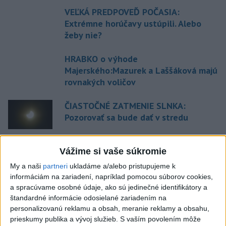
VEĽKÁ PREDPOVEĎ POČASIA:
Extrémne horúčavy ustúpili. Alebo
žeby nie?
HRABKO o výhode
Majerského:Mazurek a Laššáková majú
rovnakých voličov
ČIASTOČNÉ ZATMENIE SLNKA:
Pozorovať sa bude dať v stredu
ĎALŠÍ TEPLOTNÝ REKORD: Tentoraz
Vážime si vaše súkromie
padol v Dolných Plachtinciach
My a naši
partneri
ukladáme a/alebo pristupujeme k
informáciám na zariadení, napríklad pomocou súborov cookies,
a spracúvame osobné údaje, ako sú jedinečné identifikátory a
štandardné informácie odosielané zariadením na
Aktuálne témy:
Kvízy
Podcasty
Rok Ľ.Štúra
personalizovanú reklamu a obsah, meranie reklamy a obsahu,
prieskumy publika a vývoj služieb.
S vaším povolením môže
Turizmus
Cestovanie
Rok dobrovoľníctva