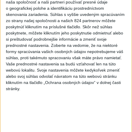
naša spoločnosť a naši partneri používať presné údaje
o geografickej polohe a identifikáciu prostredníctvom
Dielo týždňa
Referendum
MS v hokeji
skenovania zariadenia. Súhlas s vyššie uvedeným spracúvaním
zo strany našej spoločnosti a našich 824 partnerov môžete
poskytnúť kliknutím na príslušné tlačidlo. Skôr než súhlas
Komunálne voľby
poskytnete, môžete kliknutím jeho poskytnutie odmietnuť alebo
si preštudovať podrobnejšie informácie a zmeniť svoje
prednostné nastavenia.
Zoberte na vedomie, že na niektoré
formy spracúvania vašich osobných údajov nepotrebujeme váš
súhlas, proti takémuto spracovaniu však máte právo namietať.
Fico: Suchá musia viesť k razantnejšej
Vaše prednostné nastavenia sa budú vzťahovať len na túto
webovú lokalitu. Svoje nastavenia môžete kedykoľvek zmeniť
ochrane vody na Slovensku
alebo svoj súhlas odvolať návratom na túto webovú stránku
kliknutím na tlačidlo „Ochrana osobných údajov“ v dolnej časti
Podľa neho zmenená ústava a zákaz vývozu vody zo
stránky.
Slovenska do zahraničia potrubím či cisternami nestačí.
včera 21:39
DRÁMA V PARLAMENTE:
Poslankyňa hádzala do
premiéra vajíčka
včera 20:16