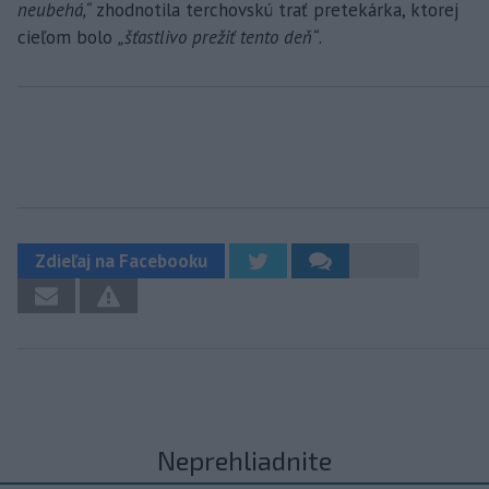
neubehá,“
zhodnotila terchovskú trať pretekárka, ktorej
cieľom bolo
„šťastlivo prežiť tento deň“
.
Zdieľaj na Facebooku
Neprehliadnite