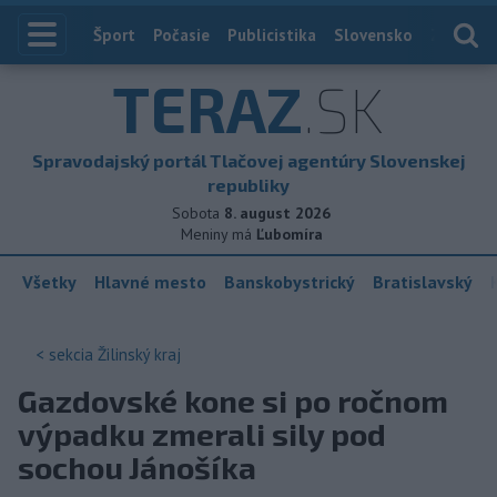
Index
Šport
Počasie
Publicistika
Slovensko
Zahranič
TERAZ
.SK
Spravodajský portál Tlačovej agentúry Slovenskej
republiky
Sobota
8. august 2026
Meniny má
Ľubomíra
Všetky
Hlavné mesto
Banskobystrický
Bratislavský
< sekcia
Žilinský kraj
Gazdovské kone si po ročnom
výpadku zmerali sily pod
sochou Jánošíka