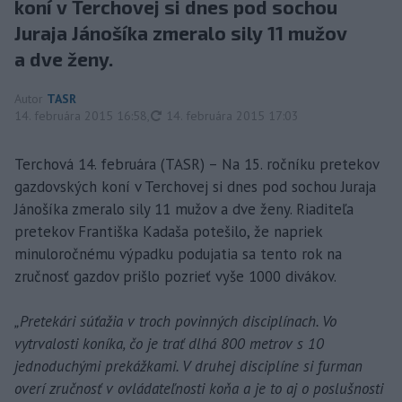
koní v Terchovej si dnes pod sochou
Juraja Jánošíka zmeralo sily 11 mužov
a dve ženy.
Autor
TASR
aktualizované
14. februára 2015 16:58
,
14. februára 2015 17:03
Terchová 14. februára (TASR) – Na 15. ročníku pretekov
gazdovských koní v Terchovej si dnes pod sochou Juraja
Jánošíka zmeralo sily 11 mužov a dve ženy. Riaditeľa
pretekov Františka Kadaša potešilo, že napriek
minuloročnému výpadku podujatia sa tento rok na
zručnosť gazdov prišlo pozrieť vyše 1000 divákov.
„Pretekári súťažia v troch povinných disciplínach. Vo
vytrvalosti koníka, čo je trať dlhá 800 metrov s 10
jednoduchými prekážkami. V druhej disciplíne si furman
overí zručnosť v ovládateľnosti koňa a je to aj o poslušnosti