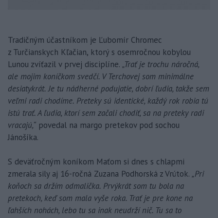
Tradičným účastníkom je Ľubomír Chromec
z Turčianskych Kľačian, ktorý s osemročnou kobylou
Lunou zvíťazil v prvej disciplíne.
„Trať je trochu náročná,
ale mojim koníčkom svedčí. V Terchovej som minimálne
desiatykrát. Je tu nádherné podujatie, dobrí ľudia, takže sem
veľmi radi chodíme. Preteky sú identické, každý rok robia tú
istú trať. A ľudia, ktorí sem začali chodiť, sa na preteky radi
vracajú,“
povedal na margo pretekov pod sochou
Jánošíka.
S deväťročným koníkom Maťom si dnes s chlapmi
zmerala sily aj 16-ročná Zuzana Podhorská z Vrútok.
„Pri
koňoch sa držím odmalička. Prvýkrát som tu bola na
pretekoch, keď som mala vyše roka. Trať je pre kone na
ľahších nohách, lebo tu sa inak neudrží nič. Tu sa to