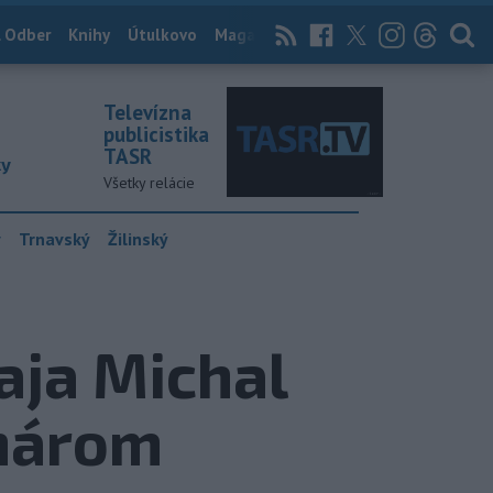
 Odber
Knihy
Útulkovo
Magazín
News Now
Archív
TASR
Televízna
publicistika
TASR
ky
Všetky relácie
y
Trnavský
Žilinský
ja Michal
anárom