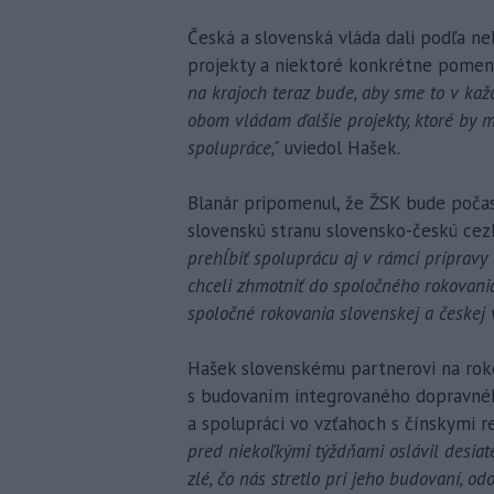
Česká a slovenská vláda dali podľa neh
projekty a niektoré konkrétne pomeno
na krajoch teraz bude, aby sme to v kaž
obom vládam ďalšie projekty, ktoré by m
spolupráce,"
uviedol Hašek.
Blanár pripomenul, že ŽSK bude poča
slovenskú stranu slovensko-českú cez
prehĺbiť spoluprácu aj v rámci prípravy
chceli zhmotniť do spoločného rokovani
spoločné rokovania slovenskej a českej v
Hašek slovenskému partnerovi na rok
s budovaním integrovaného dopravného
a spolupráci vo vzťahoch s čínskymi r
pred niekoľkými týždňami oslávil desiate 
zlé, čo nás stretlo pri jeho budovaní, 