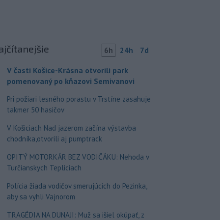
ajčítanejšie
6h
24h
7d
V časti Košice-Krásna otvorili park
pomenovaný po kňazovi Semivanovi
Pri požiari lesného porastu v Trstíne zasahuje
takmer 50 hasičov
V Košiciach Nad jazerom začína výstavba
chodníka,otvorili aj pumptrack
OPITÝ MOTORKÁR BEZ VODIČÁKU: Nehoda v
Turčianskych Tepliciach
Polícia žiada vodičov smerujúcich do Pezinka,
aby sa vyhli Vajnorom
TRAGÉDIA NA DUNAJI: Muž sa išiel okúpať, z