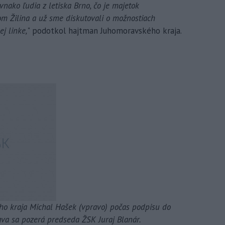
vnako ľudia z letiska Brno, čo je majetok
om Žilina a už sme diskutovali o možnostiach
j linke,
" podotkol hajtman Juhomoravského kraja.
o kraja Michal Hašek (vpravo) počas podpisu do
ava sa pozerá predseda ŽSK Juraj Blanár.