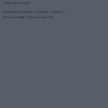
vody viac nevyšiel
Kruhová križovatka v Poprade v smere z
Hozelca bude hotová budúci rok