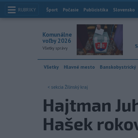
RUBRIKY
Index
Šport
Počasie
Publicistika
Slovensko
Komunálne
voľby 2026
S
Všetky správy
Všetky
Hlavné mesto
Banskobystrický
< sekcia
Žilinský kraj
Hajtman Ju
Hašek roko