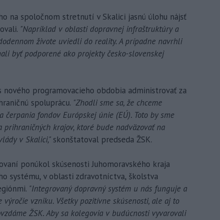
o na spoločnom stretnutí v Skalici jasnú úlohu nájsť
vali.
"Napríklad v oblasti dopravnej infraštruktúry a
dodennom živote uviedli do reality. A prípadne navrhli
ali byť podporené ako projekty česko-slovenskej
s nového programovacieho obdobia administrovať za
hraničnú spoluprácu.
"Zhodli sme sa, že chceme
 a čerpania fondov Európskej únie (EÚ). Toto by sme
a prihraničných krajov, ktoré bude nadväzovať na
lády v Skalici,"
skonštatoval predseda ŽSK.
ovaní ponúkol skúsenosti Juhomoravského kraja
 systému, v oblasti zdravotníctva, školstva
egiónmi.
"Integrovaný dopravný systém u nás funguje a
výročie vzniku. Všetky pozitívne skúsenosti, ale aj to
odovzdáme ŽSK. Aby sa kolegovia v budúcnosti vyvarovali