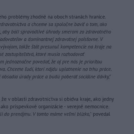
neho problémy zhodné na oboch stranách hranice.
zdravotníctva a chceme sa spoločne baviť o tom, ako
, aby boli spravodlivé úhrady smerom zo zdravotného
riaďovateľov a dominantnej zdravotnej poisťovne. V
ývojom, takže štát presunul kompetencie na kraje na
ké zastupiteľstvá, ktoré musia rozhodovať
em jednoznačne povedať, že aj pre nás je prioritou
a. Chceme ľudí, ktorí nájdu uplatnenie na trhu práce.
 obsadia úrady práce a budú poberať sociálne dávky,"
e v oblasti zdravotníctva si obidva kraje, ako jedny
 ako príspevkové organizácie - verejné nemocnice.
ali do prenájmu. V tomto máme veľmi blízko,"
povedal