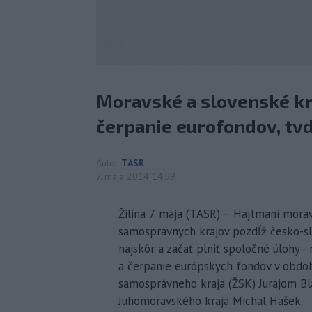
Moravské a slovenské kr
čerpanie eurofondov, tvd
Autor
TASR
7. mája 2014 14:59
Žilina 7. mája (TASR) – Hajtmani mora
samosprávnych krajov pozdĺž česko-slo
najskôr a začať plniť spoločné úlohy 
a čerpanie európskych fondov v obdob
samosprávneho kraja (ŽSK) Jurajom Bl
Juhomoravského kraja Michal Hašek.