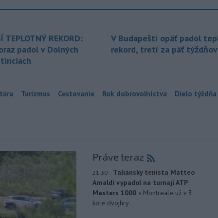
Í TEPLOTNÝ REKORD:
V Budapešti opäť padol tep
oraz padol v Dolných
rekord, tretí za päť týždňov
tinciach
túra
Turizmus
Cestovanie
Rok dobrovoľníctva
Dielo týždňa
Práve teraz
-
Taliansky tenista Matteo
21:30
Arnaldi vypadol na turnaji ATP
Masters 1000
v Montreale už v 3.
kole dvojhry.