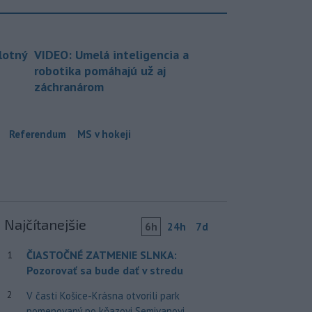
lotný
VIDEO: Umelá inteligencia a
robotika pomáhajú už aj
záchranárom
Referendum
MS v hokeji
Najčítanejšie
6h
24h
7d
ČIASTOČNÉ ZATMENIE SLNKA:
1
Pozorovať sa bude dať v stredu
2
V časti Košice-Krásna otvorili park
pomenovaný po kňazovi Semivanovi